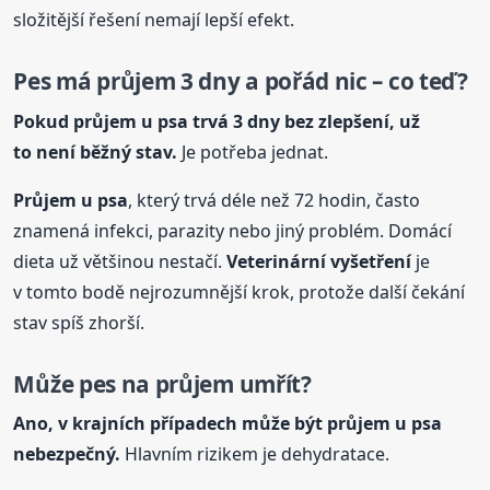
složitější řešení nemají lepší efekt.
Pes má průjem 3 dny a pořád nic – co teď?
Pokud průjem
u psa
trvá 3 dny bez zlepšení, už
to není běžný stav.
Je potřeba jednat.
Průjem
u psa
, který trvá déle než 72 hodin, často
znamená infekci, parazity nebo jiný problém. Domácí
dieta už většinou nestačí.
Veterinární vyšetření
je
v tomto bodě nejrozumnější krok, protože další čekání
stav spíš zhorší.
Může pes na průjem umřít?
Ano, v krajních případech může být průjem
u psa
nebezpečný.
Hlavním rizikem je dehydratace.