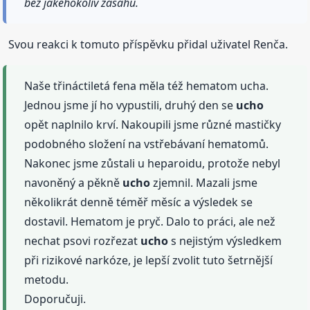
bez jakéhokoliv zásahu.
Svou reakci k tomuto příspěvku přidal uživatel Renča.
Naše třináctiletá fena měla též hematom ucha.
Jednou jsme jí ho vypustili, druhý den se
ucho
opět naplnilo krví. Nakoupili jsme různé mastičky
podobného složení na vstřebávaní hematomů.
Nakonec jsme zůstali u heparoidu, protože nebyl
navoněný a pěkně
ucho
zjemnil. Mazali jsme
několikrát denně téměř měsíc a výsledek se
dostavil. Hematom je pryč. Dalo to práci, ale než
nechat psovi rozřezat
ucho
s nejistým výsledkem
při rizikové narkóze, je lepší zvolit tuto šetrnější
metodu.
Doporučuji.