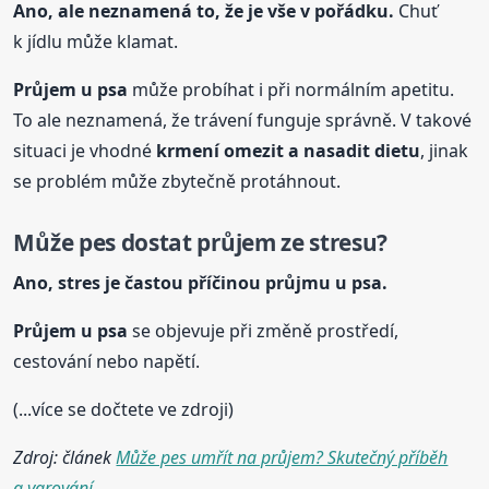
Ano, ale neznamená to, že je vše v pořádku.
Chuť
k jídlu může klamat.
Průjem
u psa
může probíhat i při normálním apetitu.
To ale neznamená, že trávení funguje správně. V takové
situaci je vhodné
krmení omezit a nasadit dietu
, jinak
se problém může zbytečně protáhnout.
Může pes dostat průjem ze stresu?
Ano, stres je častou příčinou průjmu
u psa
.
Průjem
u psa
se objevuje při změně prostředí,
cestování nebo napětí.
(...více se dočtete ve zdroji)
Zdroj: článek
Může pes umřít na průjem? Skutečný příběh
a varování