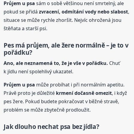
Průjem
u psa
sám o sobě většinou není smrtelný, ale
pokud se přidá
zvracení, odmítání vody nebo slabost
,
situace se může rychle zhoršit. Nejvíc ohrožená jsou
štěňata a starší psi.
Pes má průjem, ale žere normálně – je to v
pořádku?
Ano, ale neznamená to, že je vše v pořádku.
Chuť
k jídlu není spolehlivý ukazatel.
Průjem
u psa
může probíhat i při normálním apetitu.
Právě proto je důležité
krmení dočasně omezit
, i když
pes žere. Pokud budete pokračovat v běžné stravě,
problém se může zbytečně prodloužit.
Jak dlouho nechat psa bez jídla?