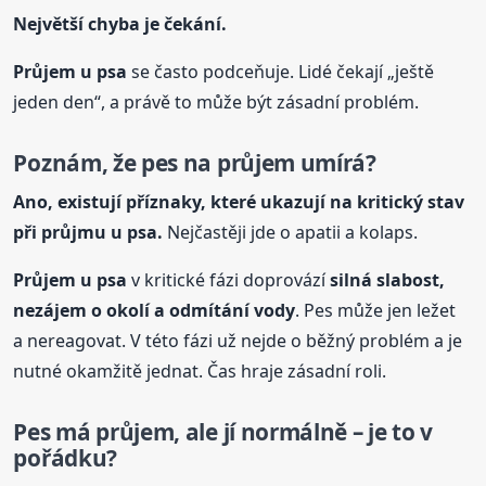
Největší chyba je čekání.
Průjem
u psa
se často podceňuje. Lidé čekají „ještě
jeden den“, a právě to může být zásadní problém.
Poznám, že pes na průjem umírá?
Ano, existují příznaky, které ukazují na kritický stav
při průjmu
u psa
.
Nejčastěji jde o apatii a kolaps.
Průjem
u psa
v kritické fázi doprovází
silná slabost,
nezájem o okolí a odmítání vody
. Pes může jen ležet
a nereagovat. V této fázi už nejde o běžný problém a je
nutné okamžitě jednat. Čas hraje zásadní roli.
Pes má průjem, ale jí normálně – je to v
pořádku?