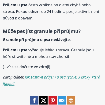
Průjem
u psa
často vznikne po dietní chybě nebo
stresu. Pokud odezní do 24 hodin a pes je aktivní, není
důvod k obavám.
Může pes jíst granule při průjmu?
Granule při průjmu
u psa
nedávejte.
Průjem
u psa
vyžaduje lehkou stravu. Granule jsou
hůře stravitelné a mohou stav zhoršit.
(...více se dočtete ve zdroji)
Zdroj: článek
Jak zastavit průjem u psa rychle: 3 kroky, které
fungují