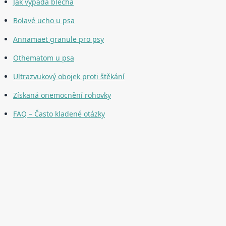
Jak vypadá blecha
Bolavé ucho u psa
Annamaet granule pro psy
Othematom u psa
Ultrazvukový obojek proti štěkání
Získaná onemocnění rohovky
FAQ – Často kladené otázky