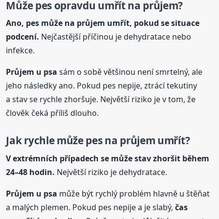
Může pes opravdu umřít na průjem?
Ano, pes může na průjem umřít, pokud se situace
podcení.
Nejčastější příčinou je dehydratace nebo
infekce.
Průjem
u psa
sám o sobě většinou není smrtelný, ale
jeho následky ano. Pokud pes nepije, ztrácí tekutiny
a stav se rychle zhoršuje. Největší riziko je v tom, že
člověk čeká příliš dlouho.
Jak rychle může pes na průjem umřít?
V extrémních případech se může stav zhoršit během
24–48 hodin.
Největší riziko je dehydratace.
Průjem
u psa
může být rychlý problém hlavně u štěňat
a malých plemen. Pokud pes nepije a je slabý,
čas