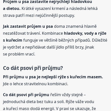
Průjem
u psa
zastavíte nejrychleji hladovkou
a dietou.
Krátké vysazení krmení a následná lehká
strava patří mezi nejúčinnější postupy.
Jak zastavit průjem
u psa
doma znamená hlavně
nezatěžovat trávení. Kombinace
hladovky, vody a rýže
s kuřecím
funguje ve většině běžných případů. Důležité
je vydržet a nepřidávat další jídlo příliš brzy, jinak
se problém vrací.
Co dát psovi při průjmu?
Při průjmu
u psa
je nejlepší rýže s kuřecím masem.
Jde o lehce stravitelnou kombinaci.
Co dát psovi při průjmu
řeším vždy stejně –
jednoduchá dieta bez tuku a soli. Rýže váže vodu
a kuřecí maso dodá energii. V praxi se ukazuje, že