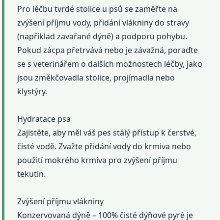
Pro léčbu tvrdé stolice u psů se zaměřte na
zvýšení příjmu vody, přidání vlákniny do stravy
(například zavařané dýně) a podporu pohybu.
Pokud zácpa přetrvává nebo je závažná, poraďte
se s veterinářem o dalších možnostech léčby, jako
jsou změkčovadla stolice, projímadla nebo
klystýry.
Hydratace psa
Zajistěte, aby měl váš pes stálý přístup k čerstvé,
čisté vodě. Zvažte přidání vody do krmiva nebo
použití mokrého krmiva pro zvýšení příjmu
tekutin.
Zvýšení příjmu vlákniny
Konzervovaná dýně – 100% čisté dýňové pyré je