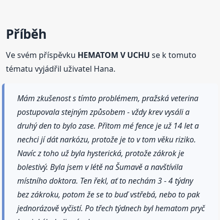
Příběh
Ve svém příspěvku
HEMATOM V UCHU
se k tomuto
tématu vyjádřil uživatel Hana.
Mám zkušenost s tímto problémem, pražská veterina
postupovala stejným způsobem - vždy krev vysáli a
druhý den to bylo zase. Přitom mé fence je už 14 let a
nechci jí dát narkózu, protože je to v tom věku riziko.
Navíc z toho už byla hysterická, protože zákrok je
bolestivý. Byla jsem v létě na Šumavě a navštívila
místního doktora. Ten řekl, ať to nechám 3 - 4 týdny
bez zákroku, potom že se to buď vstřebá, nebo to pak
jednorázově vyčistí. Po třech týdnech byl hematom pryč