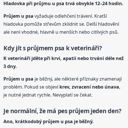
Hladovka při průjmu
u psa
trvá obvykle 12–24 hodin.
Průjem
u psa
vyžaduje odlehčení trávení. Kratší
hladovka pomůže střevům zklidnit se. Delší hladovění
ale není vhodné, hlavně u menších nebo citlivých psů.
Kdy jít s průjmem psa k veterináři?
K veterináři jděte při krvi, apatii nebo trvání déle než
3 dny.
Průjem
u psa
je běžný, ale některé příznaky znamenají
problém. Pokud se objeví
krev, zvracení nebo únava
,
je nutné jednat rychle. Nevyplatí se čekat.
Je normální, že má pes průjem jeden den?
Ano, krátkodobý průjem
u psa
je běžný.