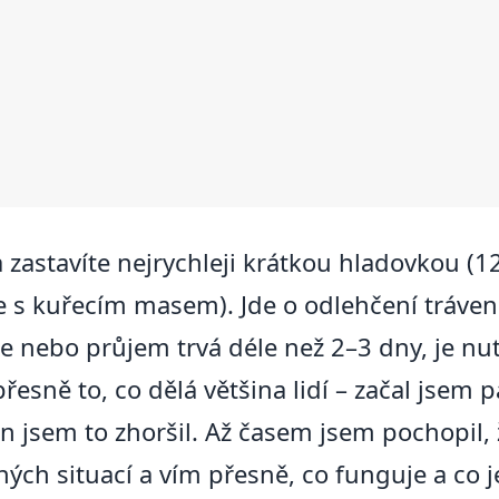
zastavíte nejrychleji krátkou hladovkou (1
 s kuřecím masem). Jde o odlehčení trávení,
ie nebo průjem trvá déle než 2–3 dny, je nu
esně to, co dělá většina lidí – začal jsem 
 jsem to zhoršil. Až časem jsem pochopil, 
ch situací a vím přesně, co funguje a co j