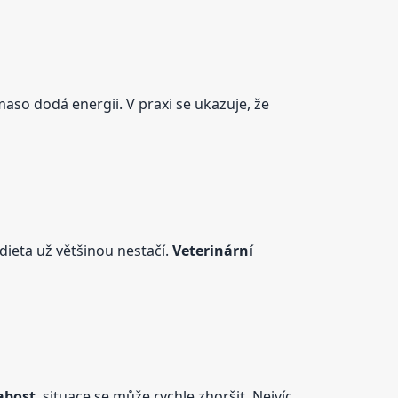
maso dodá energii. V praxi se ukazuje, že
dieta už většinou nestačí.
Veterinární
abost
, situace se může rychle zhoršit. Nejvíc