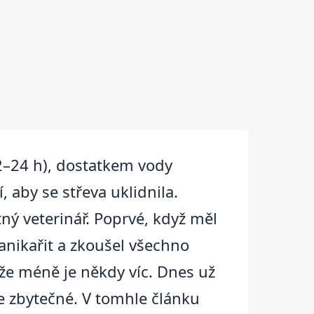
2–24 h), dostatkem vody
 aby se střeva uklidnila.
tný veterinář. Poprvé, když měl
panikařit a zkoušel všechno
že méně je někdy víc. Dnes už
e zbytečné. V tomhle článku