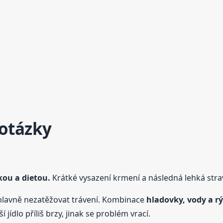
 otázky
kou a dietou.
Krátké vysazení krmení a následná lehká strav
avně nezatěžovat trávení. Kombinace
hladovky, vody a r
 jídlo příliš brzy, jinak se problém vrací.