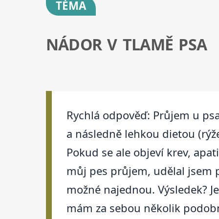
TÉMA
NÁDOR V TLAMĚ PSA
Rychlá odpověď: Průjem u psa 
a následně lehkou dietou (rýže
Pokud se ale objeví krev, apat
můj pes průjem, udělal jsem př
možné najednou. Výsledek? Jen
mám za sebou několik podobný