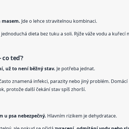
ím masem.
Jde o lehce stravitelnou kombinaci.
 jednoduchá dieta bez tuku a soli. Rýže váže vodu a kuřecí 
 co teď?
í, už to není běžný stav.
Je potřeba jednat.
, často znamená infekci, parazity nebo jiný problém. Domácí 
, protože další čekání stav spíš zhorší.
em u
psa
nebezpečný.
Hlavním rizikem je dehydratace.
elný, ale pokud se přidá
zvracení, odmítání vody nebo sl