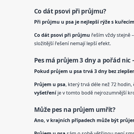
Co dát psovi při průjmu?
Při průjmu u
psa
je nejlepší rýže s kuřec
Co dát psovi při průjmu
řeším vždy stejně –
složitější řešení nemají lepší efekt.
Pes má průjem 3 dny a pořád nic –
Pokud průjem u
psa
trvá 3 dny bez zlepšen
Průjem u
psa
, který trvá déle než 72 hodin
vyšetření
je v tomto bodě nejrozumnější krok
Může pes na průjem umřít?
Ano, v krajních případech může být průj
Průjem u
psa
sám o sobě většinou není smrt