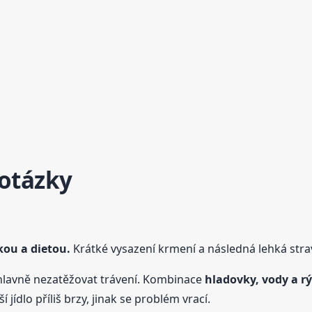
 otázky
kou a dietou.
Krátké vysazení krmení a následná lehká strav
avně nezatěžovat trávení. Kombinace
hladovky, vody a r
 jídlo příliš brzy, jinak se problém vrací.