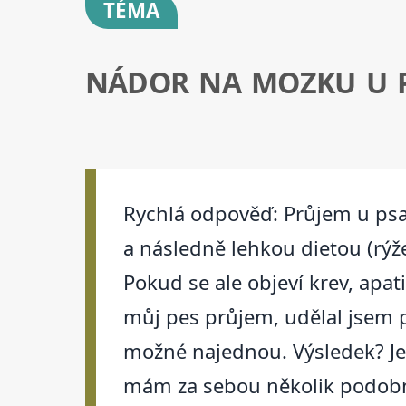
TÉMA
NÁDOR NA MOZKU U P
Rychlá odpověď: Průjem u psa 
a následně lehkou dietou (rýže
Pokud se ale objeví krev, apat
můj pes průjem, udělal jsem př
možné najednou. Výsledek? Jen
mám za sebou několik podobný