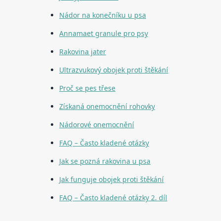
Nádor na konečníku u psa
Annamaet granule pro psy
Rakovina jater
Ultrazvukový obojek proti štěkání
Proč se pes třese
Získaná onemocnění rohovky
Nádorové onemocnění
FAQ – Často kladené otázky
Jak se pozná rakovina u psa
Jak funguje obojek proti štěkání
FAQ – Často kladené otázky 2. díl