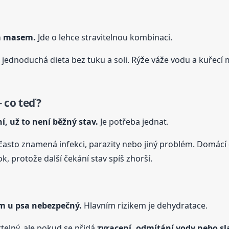
ím masem.
Jde o lehce stravitelnou kombinaci.
 jednoduchá dieta bez tuku a soli. Rýže váže vodu a kuřecí 
 co teď?
í, už to není běžný stav.
Je potřeba jednat.
, často znamená infekci, parazity nebo jiný problém. Domácí 
, protože další čekání stav spíš zhorší.
em
u psa
nebezpečný.
Hlavním rizikem je dehydratace.
elný, ale pokud se přidá
zvracení, odmítání vody nebo sl