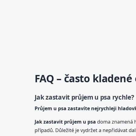
FAQ – často kladené
Jak zastavit průjem
u psa
rychle?
Průjem
u psa
zastavíte nejrychleji hladov
Jak zastavit průjem
u psa
doma znamená hl
případů. Důležité je vydržet a nepřidávat další