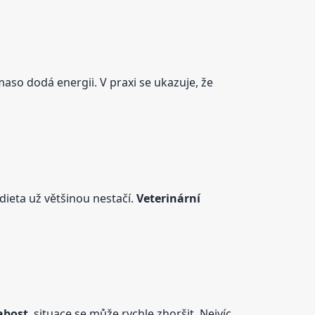
maso dodá energii. V praxi se ukazuje, že
dieta už většinou nestačí.
Veterinární
abost
, situace se může rychle zhoršit. Nejvíc