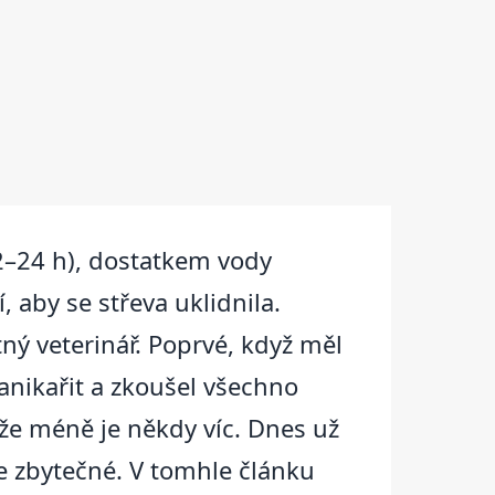
2–24 h), dostatkem vody
 aby se střeva uklidnila.
tný veterinář. Poprvé, když měl
panikařit a zkoušel všechno
že méně je někdy víc. Dnes už
e zbytečné. V tomhle článku