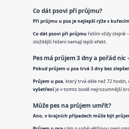
Co dát psovi při průjmu?
Při průjmu
u psa
je nejlepší rýže s kuřec
Co dát psovi při průjmu
řeším vždy stejně –
složitější řešení nemají lepší efekt.
Pes má průjem 3 dny a pořád nic –
Pokud průjem
u psa
trvá 3 dny bez zlepšen
Průjem
u psa
, který trvá déle než 72 hodin
vyšetření
je v tomto bodě nejrozumnější krok
Může pes na průjem umřít?
Ano, v krajních případech může být průj
Průjem
u psa
sám o sobě většinou není smrt