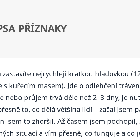
SA PŘÍZNAKY
zastavíte nejrychleji krátkou hladovkou (1
 s kuřecím masem). Jde o odlehčení trávení,
ie nebo průjem trvá déle než 2–3 dny, je nu
esně to, co dělá většina lidí – začal jsem 
 jsem to zhoršil. Až časem jsem pochopil, 
ch situací a vím přesně, co funguje a co j