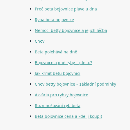
Proč beta bojovnice plave u dna
Ryba beta bojovnice
Nemoci betty bojovnice a jejich léčba
Chov
Beta polehává na dně
Bojovnice a jiné ryby – jde to?
Jak krmit betu bojovnici
Chov betty bojovnice – základní podmínky
Akvária pro rybky bojovnice
Rozmnožování ryb beta
Beta bojovnice cena a kde ji koupit