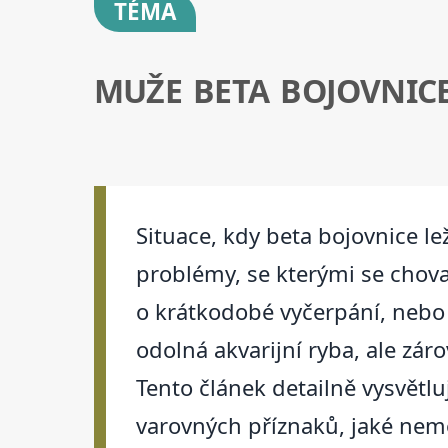
TÉMA
MUŽE BETA BOJOVNICE
Situace, kdy beta bojovnice le
problémy, se kterými se chovat
o krátkodobé vyčerpání, nebo 
odolná akvarijní ryba, ale záro
Tento článek detailně vysvětluj
varovných příznaků, jaké nemo