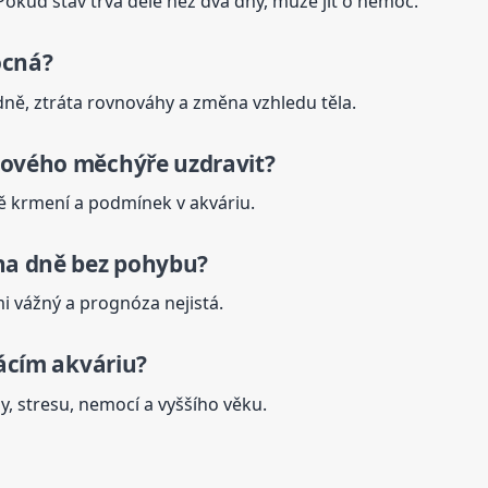
 Pokud stav trvá déle než dva dny, může jít o nemoc.
cná?
 dně, ztráta rovnováhy a změna vzhledu těla.
nového měchýře uzdravit?
ě krmení a podmínek v akváriu.
na dně bez pohybu?
mi vážný a prognóza nejistá.
cím akváriu?
y, stresu, nemocí a vyššího věku.