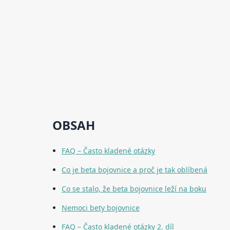
OBSAH
FAQ – Často kladené otázky
Co je beta bojovnice a proč je tak oblíbená
Co se stalo, že beta bojovnice leží na boku
Nemoci bety bojovnice
FAQ – Často kladené otázky 2. díl