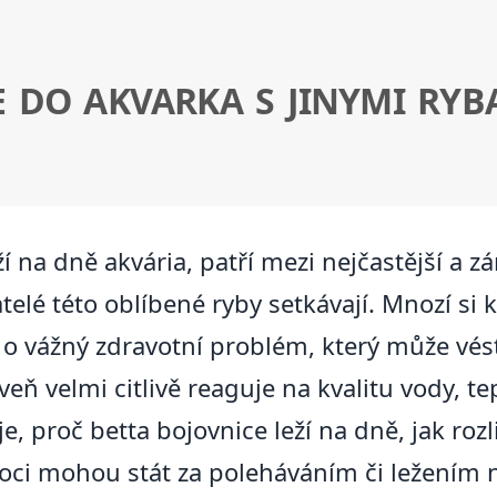
 DO AKVARKA S JINYMI RYB
ží na dně akvária, patří mezi nejčastější a z
elé této oblíbené ryby setkávají. Mnozí si 
o vážný zdravotní problém, který může vést 
veň velmi citlivě reaguje na kvalitu vody, te
e, proč betta bojovnice leží na dně, jak roz
ci mohou stát za poleháváním či ležením na