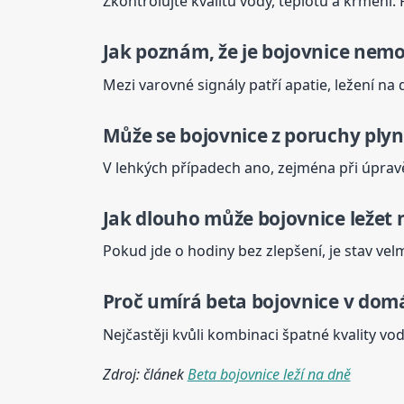
Zkontrolujte kvalitu vody, teplotu a krmení.
Jak poznám, že je
bojovnice
nemo
Mezi varovné signály patří apatie, ležení na
Může se
bojovnice
z poruchy ply
V lehkých případech ano, zejména při úprav
Jak dlouho může
bojovnice
ležet 
Pokud jde o hodiny bez zlepšení, je stav vel
Proč umírá
beta
bojovnice
v domá
Nejčastěji kvůli kombinaci špatné kvality vod
Zdroj: článek
Beta bojovnice leží na dně