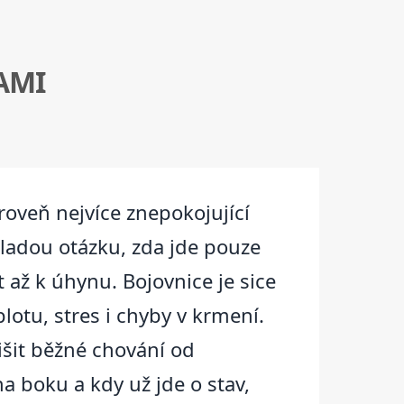
AMI
ároveň nejvíce znepokojující
kladou otázku, zda jde pouze
až k úhynu. Bojovnice je sice
plotu, stres i chyby v krmení.
lišit běžné chování od
 boku a kdy už jde o stav,