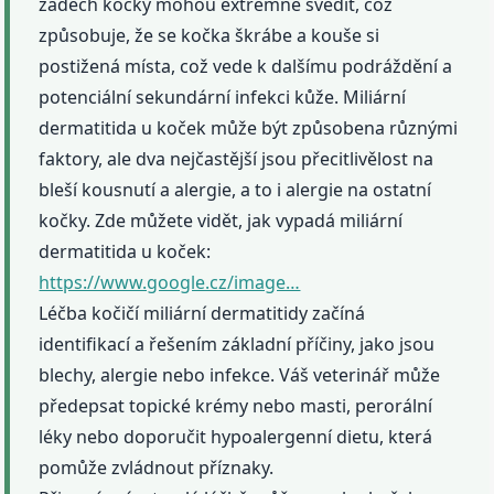
zádech kočky mohou extrémně svědit, což
způsobuje, že se kočka škrábe a kouše si
postižená místa, což vede k dalšímu podráždění a
potenciální sekundární infekci kůže. Miliární
dermatitida u koček může být způsobena různými
faktory, ale dva nejčastější jsou přecitlivělost na
bleší kousnutí a alergie, a to i alergie na ostatní
kočky. Zde můžete vidět, jak vypadá miliární
dermatitida u koček:
https://www.google.cz/image…
Léčba kočičí miliární dermatitidy začíná
identifikací a řešením základní příčiny, jako jsou
blechy, alergie nebo infekce. Váš veterinář může
předepsat topické krémy nebo masti, perorální
léky nebo doporučit hypoalergenní dietu, která
pomůže zvládnout příznaky.