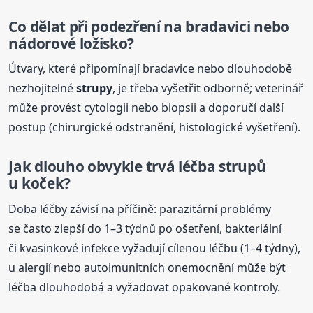
Co dělat při podezření na bradavici nebo
nádorové ložisko?
Útvary, které připomínají bradavice nebo dlouhodobě
nezhojitelné
strupy
, je třeba vyšetřit odborně; veterinář
může provést cytologii nebo biopsii a doporučí další
postup (chirurgické odstranění, histologické vyšetření).
Jak dlouho obvykle trvá léčba strupů
u koček?
Doba léčby závisí na příčině: parazitární problémy
se často zlepší do 1–3 týdnů po ošetření, bakteriální
či kvasinkové infekce vyžadují cílenou léčbu (1–4 týdny),
u alergií nebo autoimunitních onemocnění může být
léčba dlouhodobá a vyžadovat opakované kontroly.