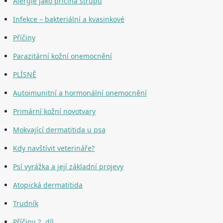
Alergie jako příčina strupů
Infekce – bakteriální a kvasinkové
Příčiny
Parazitární kožní onemocnění
PLÍSNĚ
Autoimunitní a hormonální onemocnění
Primární kožní novotvary
Mokvající dermatitida u psa
Kdy navštívit veterináře?
Psí vyrážka a její základní projevy
Atopická dermatitida
Trudník
Příčiny 2. díl