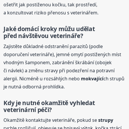
ošetřit jak postiženou kočku, tak prostředí,
a konzultovat riziko přenosu s veterinářem.
Jaké domácí kroky můžu udělat
před návštěvou veterináře?
Zajistěte důkladné odstranění parazitů (podle
doporučení veterináře), jemné omytí postižených míst
vhodným šamponem, zabránění škrábání (obojek
či návlek) a změnu stravy při podezření na potravní
alergii. Nicméně u rozsáhlých nebo
mokvající
ch strupů
je nutná odborná prohlídka.
Kdy je nutné okamžitě vyhledat
veterinární péči?
Okamžitě kontaktujte veterináře, pokud se
strupy
rychle rozšiřují, objevuje se hnisavý výtok, kočka ztrácí