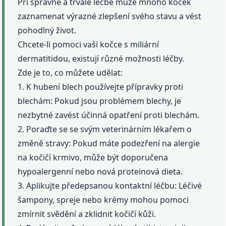
Při správné a trvalé léčbě může mnoho koček
zaznamenat výrazné zlepšení svého stavu a vést
pohodlný život.
Chcete-li pomoci vaší kočce s miliární
dermatitidou, existují různé možnosti léčby.
Zde je to, co můžete udělat:
1. K hubení blech používejte přípravky proti
blechám: Pokud jsou problémem blechy, je
nezbytné zavést účinná opatření proti blechám.
2. Poraďte se se svým veterinárním lékařem o
změně stravy: Pokud máte podezření na alergie
na kočičí krmivo, může být doporučena
hypoalergenní nebo nová proteinová dieta.
3. Aplikujte předepsanou kontaktní léčbu: Léčivé
šampony, spreje nebo krémy mohou pomoci
zmírnit svědění a zklidnit kočičí kůži.