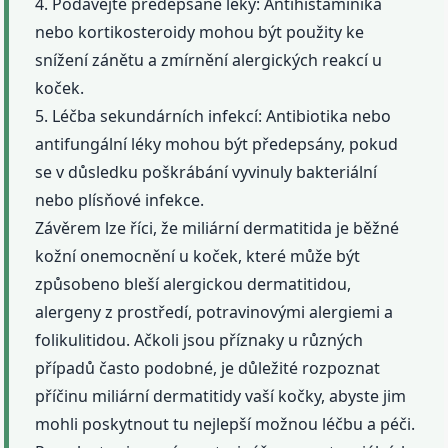
4. Podávejte předepsané léky: Antihistaminika
nebo kortikosteroidy mohou být použity ke
snížení zánětu a zmírnění alergických reakcí u
koček.
5. Léčba sekundárních infekcí: Antibiotika nebo
antifungální léky mohou být předepsány, pokud
se v důsledku poškrábání vyvinuly bakteriální
nebo plísňové infekce.
Závěrem lze říci, že miliární dermatitida je běžné
kožní onemocnění u koček, které může být
způsobeno bleší alergickou dermatitidou,
alergeny z prostředí, potravinovými alergiemi a
folikulitidou. Ačkoli jsou příznaky u různých
případů často podobné, je důležité rozpoznat
příčinu miliární dermatitidy vaší kočky, abyste jim
mohli poskytnout tu nejlepší možnou léčbu a péči.