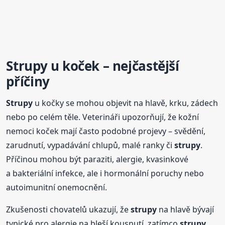
Strupy
u koček – nejčastější
příčiny
Strupy
u kočky se mohou objevit na hlavě, krku, zádech
nebo po celém těle. Veterináři upozorňují, že kožní
nemoci koček mají často podobné projevy – svědění,
zarudnutí, vypadávání chlupů, malé ranky či
strupy
.
Příčinou mohou být paraziti, alergie, kvasinkové
a bakteriální infekce, ale i hormonální poruchy nebo
autoimunitní onemocnění.
Zkušenosti chovatelů ukazují, že
strupy
na hlavě bývají
typické pro alergie na bleší kousnutí, zatímco
strupy