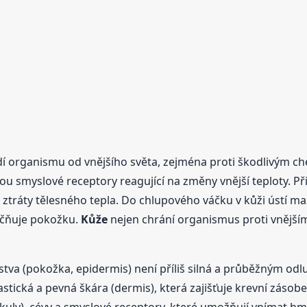
edí organismu od vnějšího světa, zejména proti škodlivým 
sou smyslové receptory reagující na změny vnější teploty. P
 ztráty tělesného tepla. Do chlupového váčku v kůži ústí maz
láčňuje pokožku.
Kůže
nejen chrání organismus proti vnějšímu
rstva (pokožka, epidermis) není příliš silná a průběžným o
stická a pevná škára (dermis), která zajišťuje krevní zásob
ikuly), cévy a smyslové receptory, které umožňují vnímat hmat