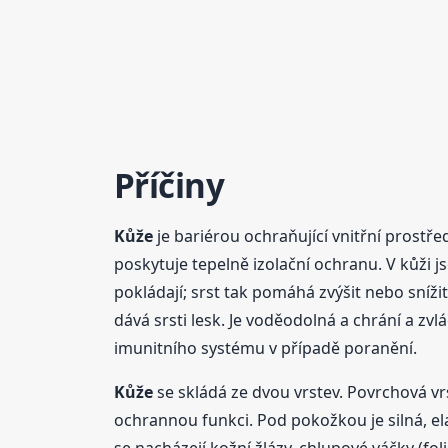
Příčiny
Kůže
je bariérou ochraňující vnitřní prostř
poskytuje tepelně izolační ochranu. V kůži j
pokládají; srst tak pomáhá zvýšit nebo snížit
dává srsti lesk. Je voděodolná a chrání a zv
imunitního systému v případě poranění.
Kůže
se skládá ze dvou vrstev. Povrchová v
ochrannou funkci. Pod pokožkou je silná, ela
se nacházejí kožní žlázy, chlupové váčky (fol