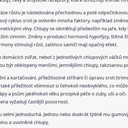
 fáze růstu je následována přechodnou a poté odpočinkovou f
ový cyklus srsti je ovlivněn mnoha faktory, například změno
etickými vlivy. Chlupy se obměňují především na jaře, kdy l
tším zimním. Změny v produkci hormonů hypofýzy, štítné žl
ormony stimulují růst, zatímco samičí mají opačný efekt.
h domácích zvířat, neboť z jednotlivých chlupových váčků mů
hou být obklopeny menšími, jemnějšími chlupy, takzvanou 
ní a kartáčování, příležitostné stříhání či úpravu srsti (tri
 také příležitost všimnout si čehokoli neobvyklého, co mů
py a psům jakéhokoli věku prospívá péče o zuby, uši a oči. P
na vyžadují častější pozornost.
žbu velmi jednoduchá. Jednou nebo dvakrát týdně mu gumový
špínu a uvolněné chlupy.