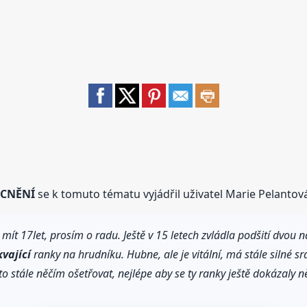
OCNĚNÍ
se k tomuto tématu vyjádřil uživatel Marie Pelantová
 17let, prosím o radu. Ještě v 15 letech zvládla podšití dvou nád
vající
ranky na hrudníku. Hubne, ale je vitální, má stále silné srdce
ji to stále něčím ošetřovat, nejlépe aby se ty ranky ještě dokázaly 