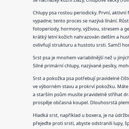
Chlupy psa rostou periodicky. První, aktivní
vypadne; tento proces se nazývá línání. Růst
fotoperiody, hormony, výživou, stresem a gen
krátký letní kožich nahrazován delším a hus
ovlivňují strukturu a hustotu srsti. Samčí h
Srst psa je mnohem variabilnější než u jinýc
Silné primární chlupy, nazývané pesíky, mo
Srst a pokožka psa potřebují pravidelné čiště
ve výborném stavu a prokrví pokožku. Máte
a starším psům musíte pravidelně stříhat drá
prospěje občasná koupel. Dlouhosrstá pleme
Hladká srst, například u boxera, je na údr
přejeďte proti srsti, abyste odstranili lupy, 