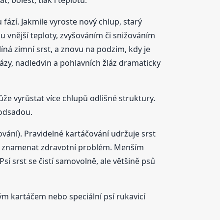
ází. Jakmile vyroste nový chlup, starý
u vnější teploty, zvyšováním či snižováním
íná zimní srst, a znovu na podzim, kdy je
ázy, nadledvin a pohlavních žláz dramaticky
že vyrůstat více chlupů odlišné struktury.
podsadou.
mování). Pravidelné kartáčování udržuje srst
že znamenat zdravotní problém. Menším
sí srst se čistí samovolně, ale většině psů
m kartáčem nebo speciální psí rukavicí