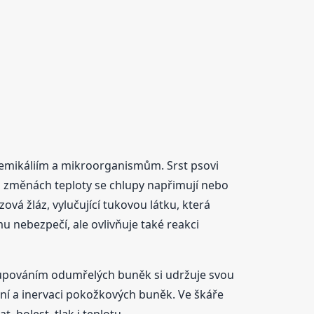
chemikáliím a mikroorganismům. Srst psovi
ři změnách teploty se chlupy napřimují nebo
ová žláz, vylučující tukovou látku, která
 nebezpečí, ale ovlivňuje také reakci
dlupováním odumřelých buněk si udržuje svou
ení a inervaci pokožkových buněk. Ve škáře
, bolest, tlak i teplotu.