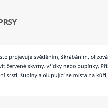
PRSY
to projevuje svěděním, škrábáním, olizová
vit červené skvrny, vřídky nebo pupínky. 
srsti, šupiny a olupující se místa na kůži,