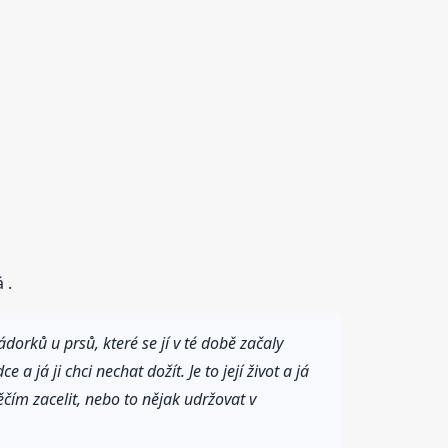
 .
orků u prsů, které se jí v té době začaly
 a já ji chci nechat dožít. Je to její život a já
něčím zacelit, nebo to nějak udržovat v