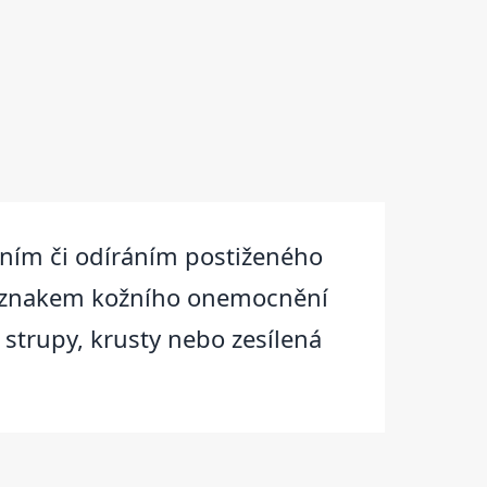
ním či odíráním postiženého
Příznakem kožního onemocnění
 strupy, krusty nebo zesílená