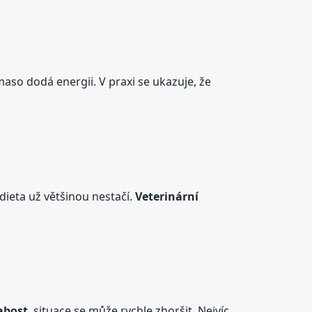
maso dodá energii. V praxi se ukazuje, že
dieta už většinou nestačí.
Veterinární
abost
, situace se může rychle zhoršit. Nejvíc