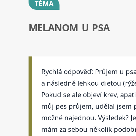
TÉMA
MELANOM U PSA
Rychlá odpověď: Průjem u psa 
a následně lehkou dietou (rýže
Pokud se ale objeví krev, apat
můj pes průjem, udělal jsem př
možné najednou. Výsledek? Jen
mám za sebou několik podobný