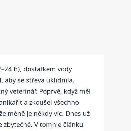
2–24 h), dostatkem vody
 aby se střeva uklidnila.
tný veterinář. Poprvé, když měl
panikařit a zkoušel všechno
že méně je někdy víc. Dnes už
e zbytečné. V tomhle článku