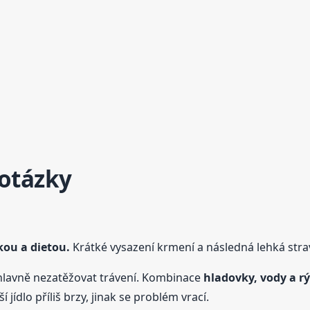
 otázky
kou a dietou.
Krátké vysazení krmení a následná lehká strav
avně nezatěžovat trávení. Kombinace
hladovky, vody a r
 jídlo příliš brzy, jinak se problém vrací.