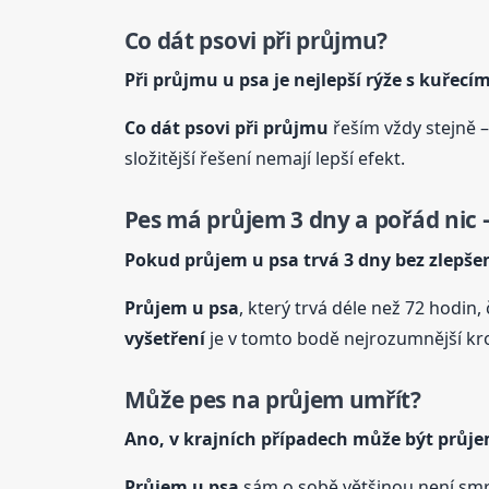
Co dát psovi při průjmu?
Při průjmu
u psa
je nejlepší rýže s kuřec
Co dát psovi při průjmu
řeším vždy stejně –
složitější řešení nemají lepší efekt.
Pes má průjem 3 dny a pořád nic –
Pokud průjem
u psa
trvá 3 dny bez zlepšen
Průjem
u psa
, který trvá déle než 72 hodin
vyšetření
je v tomto bodě nejrozumnější krok
Může pes na průjem umřít?
Ano, v krajních případech může být průj
Průjem
u psa
sám o sobě většinou není smrt