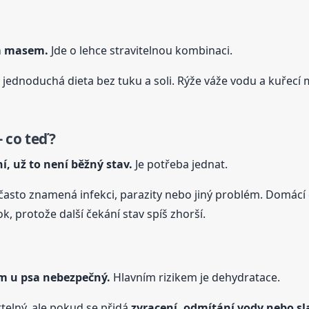
ím masem.
Jde o lehce stravitelnou kombinaci.
 jednoduchá dieta bez tuku a soli. Rýže váže vodu a kuřecí 
 co teď?
í, už to není běžný stav.
Je potřeba jednat.
, často znamená infekci, parazity nebo jiný problém. Domácí 
, protože další čekání stav spíš zhorší.
em
u psa
nebezpečný.
Hlavním rizikem je dehydratace.
elný, ale pokud se přidá
zvracení, odmítání vody nebo sl