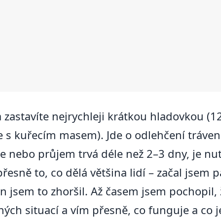
zastavíte nejrychleji krátkou hladovkou (1
 s kuřecím masem). Jde o odlehčení trávení,
ie nebo průjem trvá déle než 2–3 dny, je nu
esně to, co dělá většina lidí – začal jsem 
 jsem to zhoršil. Až časem jsem pochopil, 
ch situací a vím přesně, co funguje a co j