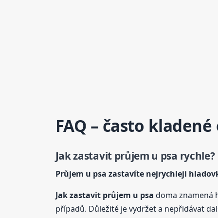
FAQ – často kladené
Jak zastavit průjem
u psa
rychle?
Průjem
u psa
zastavíte nejrychleji hladov
Jak zastavit průjem
u psa
doma znamená hl
případů. Důležité je vydržet a nepřidávat další