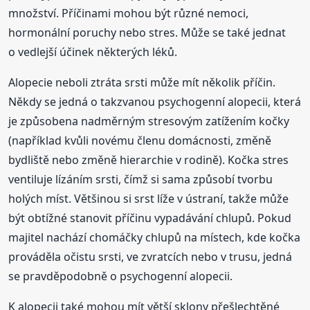
množství. Příčinami mohou být různé nemoci,
hormonální poruchy nebo stres. Může se také jednat
o vedlejší účinek některých léků.
Alopecie neboli ztráta srsti může mít několik příčin.
Někdy se jedná o takzvanou psychogenní alopecii, která
je způsobena nadměrným stresovým zatížením kočky
(například kvůli novému členu domácnosti, změně
bydliště nebo změně hierarchie v rodině). Kočka stres
ventiluje lízáním srsti, čímž si sama způsobí tvorbu
holých míst. Většinou si srst líže v ústraní, takže může
být obtížné stanovit příčinu vypadávání chlupů. Pokud
majitel nachází chomáčky chlupů na místech, kde kočka
prováděla očistu srsti, ve zvratcích nebo v trusu, jedná
se pravděpodobně o psychogenní alopecii.
K alopecii také mohou mít větší sklony přešlechtěné