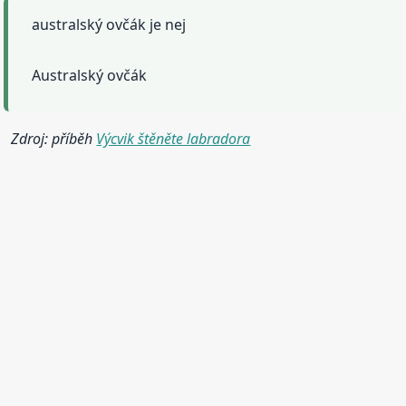
australský ovčák je nej
Australský ovčák
Zdroj: příběh
Výcvik štěněte labradora