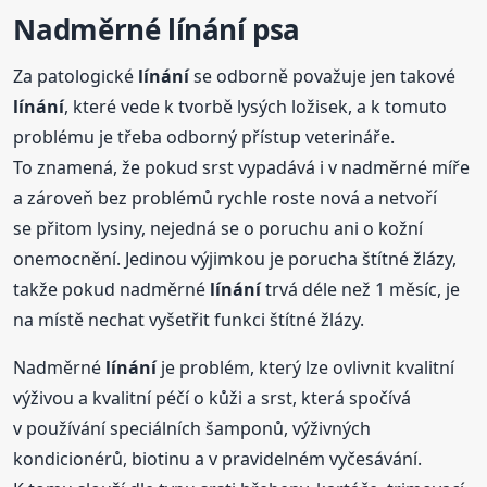
Nadměrné
línání
psa
Za patologické
línání
se odborně považuje jen takové
línání
, které vede k tvorbě lysých ložisek, a k tomuto
problému je třeba odborný přístup veterináře.
To znamená, že pokud srst vypadává i v nadměrné míře
a zároveň bez problémů rychle roste nová a netvoří
se přitom lysiny, nejedná se o poruchu ani o kožní
onemocnění. Jedinou výjimkou je porucha štítné žlázy,
takže pokud nadměrné
línání
trvá déle než 1 měsíc, je
na místě nechat vyšetřit funkci štítné žlázy.
Nadměrné
línání
je problém, který lze ovlivnit kvalitní
výživou a kvalitní péčí o kůži a srst, která spočívá
v používání speciálních šamponů, výživných
kondicionérů, biotinu a v pravidelném vyčesávání.