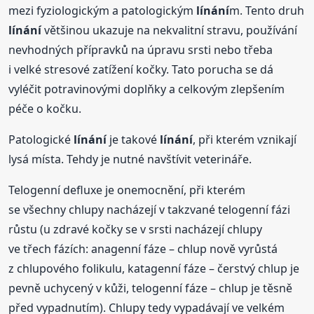
mezi fyziologickým a patologickým
línání
m. Tento druh
línání
většinou ukazuje na nekvalitní stravu, používání
nevhodných přípravků na úpravu srsti nebo třeba
i velké stresové zatížení kočky. Tato porucha se dá
vyléčit potravinovými doplňky a celkovým zlepšením
péče o kočku.
Patologické
línání
je takové
línání
, při kterém vznikají
lysá místa. Tehdy je nutné navštívit veterináře.
Telogenní defluxe je onemocnění, při kterém
se všechny chlupy nacházejí v takzvané telogenní fázi
růstu (u zdravé kočky se v srsti nacházejí chlupy
ve třech fázích: anagenní fáze – chlup nově vyrůstá
z chlupového folikulu, katagenní fáze – čerstvý chlup je
pevně uchycený v kůži, telogenní fáze – chlup je těsně
před vypadnutím). Chlupy tedy vypadávají ve velkém