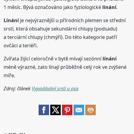
1 měsíc. Bývá označováno jako fyziologické
línání
.
Línání
je nejvýraznější u přírodních plemen se střední
srstí, která obsahuje sekundární chlupy (podsadu)
a terciární chlupy (chmýří). Do této kategorie patří
ovčáci a teriéři.
Zvířata žijící celoročně v bytě mívají sezónní
línání
méně výrazné, zato línají průběžně celý rok ve zvýšené
míře.
Zdroj: článek
Vypadávání srsti u psa