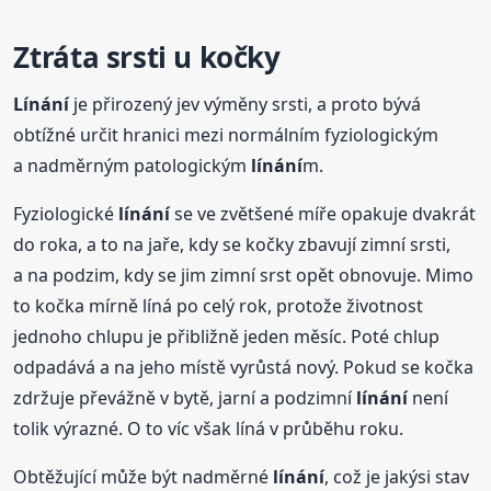
Ztráta srsti u kočky
Línání
je přirozený jev výměny srsti, a proto bývá
obtížné určit hranici mezi normálním fyziologickým
a nadměrným patologickým
línání
m.
Fyziologické
línání
se ve zvětšené míře opakuje dvakrát
do roka, a to na jaře, kdy se kočky zbavují zimní srsti,
a na podzim, kdy se jim zimní srst opět obnovuje. Mimo
to kočka mírně líná po celý rok, protože životnost
jednoho chlupu je přibližně jeden měsíc. Poté chlup
odpadává a na jeho místě vyrůstá nový. Pokud se kočka
zdržuje převážně v bytě, jarní a podzimní
línání
není
tolik výrazné. O to víc však líná v průběhu roku.
Obtěžující může být nadměrné
línání
, což je jakýsi stav