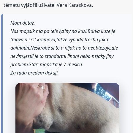
tématu vyjádřil uživatel Vera Karaskova.
Mam dotaz.
Nas mopsik ma po tele lysiny na kuzi.Barva kuze je
tmava a srst kremova,takze vypada trochu jako
dalmatin.Neskrabe si to a nijak ho to neobtezuje,ale
nevim,jestli je to standartni linani nebo nejaky jiny
problem.Stari mopsika je 7 mesicu.
Za radu predem dekuji.