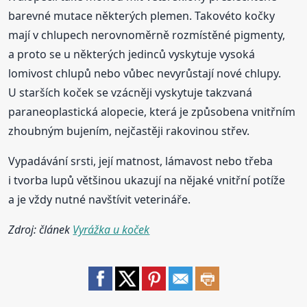
barevné mutace některých plemen. Takovéto kočky
mají v chlupech nerovnoměrně rozmístěné pigmenty,
a proto se u některých jedinců vyskytuje vysoká
lomivost chlupů nebo vůbec nevyrůstají nové chlupy.
U starších koček se vzácněji vyskytuje takzvaná
paraneoplastická alopecie, která je způsobena vnitřním
zhoubným bujením, nejčastěji rakovinou střev.
Vypadávání srsti, její matnost, lámavost nebo třeba
i tvorba lupů většinou ukazují na nějaké vnitřní potíže
a je vždy nutné navštívit veterináře.
Zdroj: článek
Vyrážka u koček