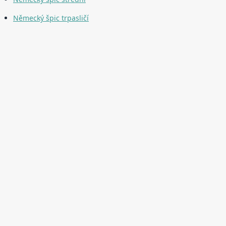
Německý špic trpasličí