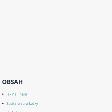
OBSAH
Jak na línání
Ztráta srsti u kočky