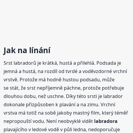
Jak na
línání
Srst labradorů je krátká, hustá a přilehlá. Podsada je
jemná a hustá, na rozdíl od tvrdé a voděvzdorné vrchní
vrstvě. Protože má hodně hustou podsadu, může
se stát, že srst nepříjemně páchne, protože potřebuje
dlouhou dobu, než uschne. Díky této srsti je labrador
dokonale přizpůsoben k plavání a na zimu. Vrchní
vrstva má totiž na sobě jakoby mastný film, který téměř
nepropouští vodu. Není neobvyklé vidět
labradora
plavajícího v ledové vodě v půli ledna, nedoporučuje