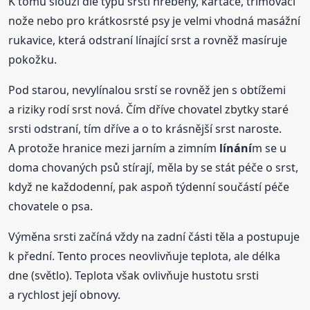
K tomu slouží dle typu srsti hřebeny, kartáče, trimovací
nože nebo pro krátkosrsté psy je velmi vhodná masážní
rukavice, která odstraní línající srst a rovněž masíruje
pokožku.
Pod starou, nevylínalou srstí se rovněž jen s obtížemi
a riziky rodí srst nová. Čím dříve chovatel zbytky staré
srsti odstraní, tím dříve a o to krásnější srst naroste.
A protože hranice mezi jarním a zimním
línání
m se u
doma chovaných psů stírají, měla by se stát péče o srst,
když ne každodenní, pak aspoň týdenní součástí péče
chovatele o psa.
Výměna srsti začíná vždy na zadní části těla a postupuje
k přední. Tento proces neovlivňuje teplota, ale délka
dne (světlo). Teplota však ovlivňuje hustotu srsti
a rychlost její obnovy.