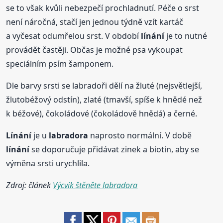
se to však kvůli nebezpečí prochladnutí. Péče o srst
není náročná, stačí jen jednou týdně vzít kartáč
a vyčesat odumřelou srst. V období
línání
je to nutné
provádět častěji. Občas je možné psa vykoupat
speciálním psím šamponem.
Dle barvy srsti se labradoři dělí na žluté (nejsvětlejší,
žlutobéžový odstín), zlaté (tmavší, spíše k hnědé než
k béžové), čokoládové (čokoládově hnědá) a černé.
Línání
je u
labradora
naprosto normální. V době
línání
se doporučuje přidávat zinek a biotin, aby se
výměna srsti urychlila.
Zdroj: článek
Výcvik štěněte labradora