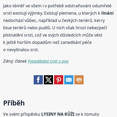
Jako téměř ve všem i v potřebě odstraňování odumřelé
srsti existují výjimky. Existují plemena, u kterých k
línání
nedochází vůbec, například u českých teriérů, kerry
blue teriérů nebo pudlů. U nich však hrozí nebezpečí
plstnatění srsti, což ve svých důsledcích může vést
k ještě horším dopadům než zanedbání péče
o nevylínalou srst.
Zdroj: článek
Vypadávání srsti u psa
Příběh
Ve svém příspěvku
LYSINY NA KŮŽI
se k tomuto