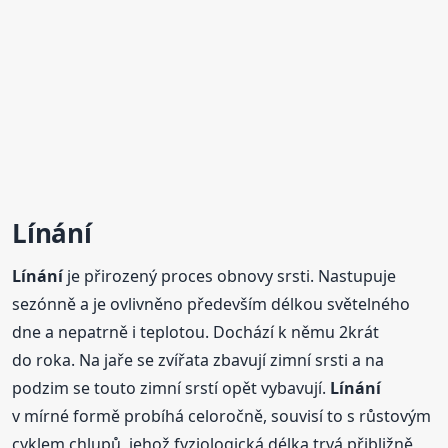
Línání
Línání
je přirozený proces obnovy srsti. Nastupuje
sezónně a je ovlivněno především délkou světelného
dne a nepatrně i teplotou. Dochází k němu 2krát
do roka. Na jaře se zvířata zbavují zimní srsti a na
podzim se touto zimní srstí opět vybavují.
Línání
v mírné formě probíhá celoročně, souvisí to s růstovým
cyklem chlupů, jehož fyziologická délka trvá přibližně