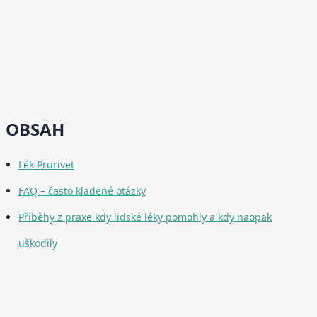
OBSAH
Lék Prurivet
FAQ – často kladené otázky
Příběhy z praxe kdy lidské léky pomohly a kdy naopak
uškodily