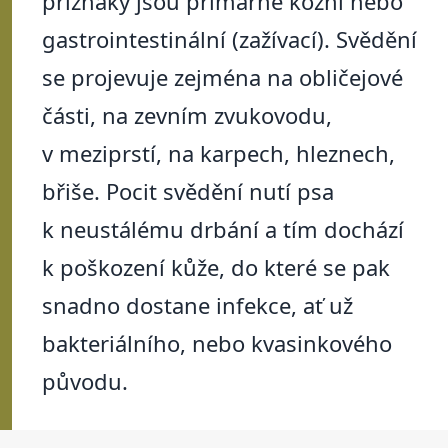
příznaky jsou primárně kožní nebo
gastrointestinální (zažívací). Svědění
se projevuje zejména na obličejové
části, na zevním zvukovodu,
v meziprstí, na karpech, hleznech,
břiše. Pocit svědění nutí psa
k neustálému drbání a tím dochází
k poškození kůže, do které se pak
snadno dostane infekce, ať už
bakteriálního, nebo kvasinkového
původu.