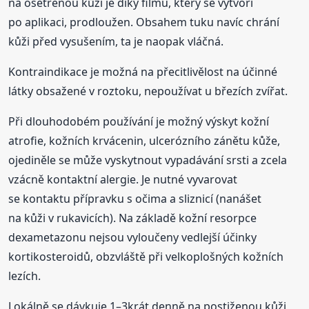
na ošetřenou kůži je díky filmu, který se vytvoří
po aplikaci, prodloužen. Obsahem tuku navíc chrání
kůži před vysušením, ta je naopak vláčná.
Kontraindikace je možná na přecitlivělost na účinné
látky obsažené v roztoku, nepoužívat u březích zvířat.
Při dlouhodobém používání je možný výskyt kožní
atrofie, kožních krvácenin, ulcerózního zánětu kůže,
ojediněle se může vyskytnout vypadávání srsti a zcela
vzácně kontaktní alergie. Je nutné vyvarovat
se kontaktu přípravku s očima a sliznicí (nanášet
na kůži v rukavicích). Na základě kožní resorpce
dexametazonu nejsou vyloučeny vedlejší účinky
kortikosteroidů, obzvláště při velkoplošných kožních
lezích.
Lokálně se dávkuje 1–3krát denně na postiženou kůži