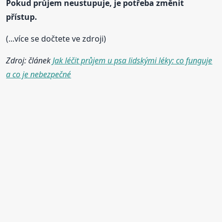
Pokud průjem neustupuje, je potřeba změnit
přístup.
(...více se dočtete ve zdroji)
Zdroj: článek
Jak léčit průjem u psa lidskými léky: co funguje
a co je nebezpečné