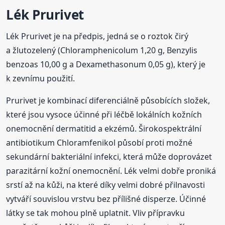
Lék Prurivet
Lék Prurivet je na předpis, jedná se o roztok čirý
a žlutozelený (Chloramphenicolum 1,20 g, Benzylis
benzoas 10,00 g a Dexamethasonum 0,05 g), který je
k zevnímu použití.
Prurivet je kombinací diferenciálně působících složek,
které jsou vysoce účinné při léčbě lokálních kožních
onemocnění dermatitid a ekzémů. Širokospektrální
antibiotikum Chloramfenikol působí proti možné
sekundární bakteriální infekci, která může doprovázet
parazitární kožní onemocnění. Lék velmi dobře proniká
srstí až na kůži, na které díky velmi dobré přilnavosti
vytváří souvislou vrstvu bez přílišné disperze. Účinné
látky se tak mohou plně uplatnit. Vliv přípravku