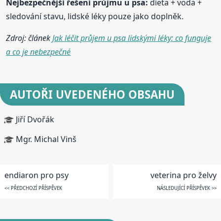
Nejbezpečnější řešení průjmu u psa:
dieta + voda +
sledování stavu, lidské léky pouze jako doplněk.
Zdroj: článek
Jak léčit průjem u psa lidskými léky: co funguje
a co je nebezpečné
AUTOŘI UVEDENÉHO OBSAHU
Jiří Dvořák
Mgr. Michal Vinš
endiaron pro psy
veterina pro želvy
<< PŘEDCHOZÍ PŘÍSPĚVEK
NÁSLEDUJÍCÍ PŘÍSPĚVEK >>