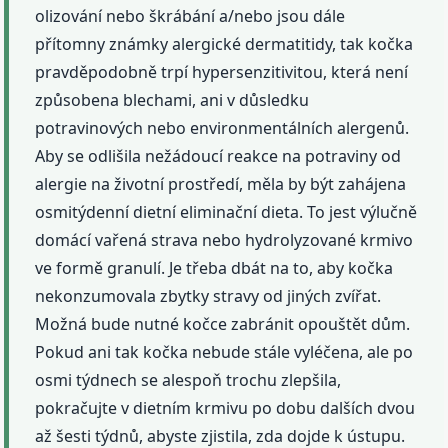
olizování nebo škrábání a/nebo jsou dále
přítomny známky alergické dermatitidy, tak kočka
pravděpodobně trpí hypersenzitivitou, která není
způsobena blechami, ani v důsledku
potravinových nebo environmentálních alergenů.
Aby se odlišila nežádoucí reakce na potraviny od
alergie na životní prostředí, měla by být zahájena
osmitýdenní dietní eliminační dieta. To jest výlučně
domácí vařená strava nebo hydrolyzované krmivo
ve formě granulí. Je třeba dbát na to, aby kočka
nekonzumovala zbytky stravy od jiných zvířat.
Možná bude nutné kočce zabránit opouštět dům.
Pokud ani tak kočka nebude stále vyléčena, ale po
osmi týdnech se alespoň trochu zlepšila,
pokračujte v dietním krmivu po dobu dalších dvou
až šesti týdnů, abyste zjistila, zda dojde k ústupu.