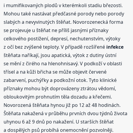
i mumifikovaných plodů v kterémkoli stadiu březosti.
Mohou také nastávat předčasné porody nebo porody
slabých a nevyvinutých štěňat. Novorozenecká forma
se projevuje u štěňat ne příliš jasnými příznaky
celkového postižení, depresí, nechutenstvím, výtoky
z očí bez zvýšené teploty. V případě rozšířené
infekce
štěňata naříkají, jsou apatická, výtok z dutiny ústní
se mění z čirého na hlenohnisavý. V podkoží v oblasti
třísel a na kůži břicha se může objevit červené
zabarvení, puchýřky a podkožní otok. Tyto klinické
příznaky mohou být doprovázeny ztrátou vědomí,
obloukovitým prohnutím těla dozadu a křečemi.
Novorozená štěňata hynou již po 12 až 48 hodinách.
Štěňata nakažená v průběhu prvních dvou týdnů života
uhynou 6 až 9 dnů po nakažení. U starších štěňat
a dospělých psů probíhá onemocnění pozvolněji.