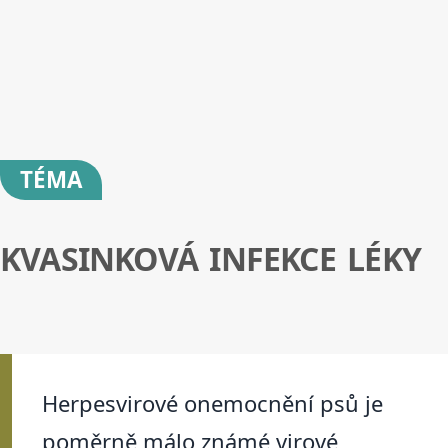
TÉMA
KVASINKOVÁ INFEKCE LÉKY
Herpesvirové onemocnění psů je
poměrně málo známé virové