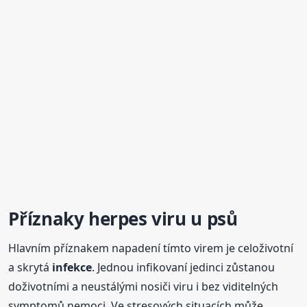
Příznaky herpes viru u psů
Hlavním příznakem napadení tímto virem je celoživotní
a skrytá
infekce
. Jednou infikovaní jedinci zůstanou
doživotními a neustálými nosiči viru i bez viditelných
symptomů nemoci. Ve stresových situacích může