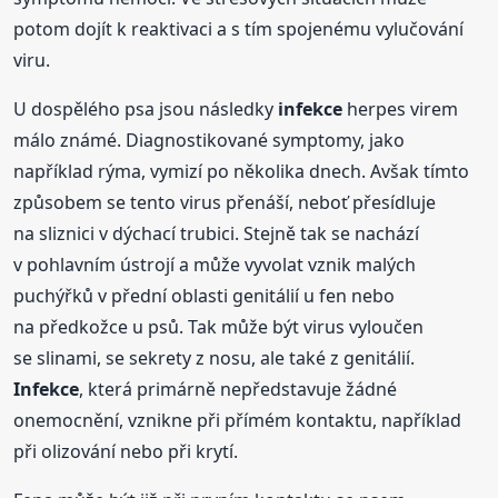
potom dojít k reaktivaci a s tím spojenému vylučování
viru.
U dospělého psa jsou následky
infekce
herpes virem
málo známé. Diagnostikované symptomy, jako
například rýma, vymizí po několika dnech. Avšak tímto
způsobem se tento virus přenáší, neboť přesídluje
na sliznici v dýchací trubici. Stejně tak se nachází
v pohlavním ústrojí a může vyvolat vznik malých
puchýřků v přední oblasti genitálií u fen nebo
na předkožce u psů. Tak může být virus vyloučen
se slinami, se sekrety z nosu, ale také z genitálií.
Infekce
, která primárně nepředstavuje žádné
onemocnění, vznikne při přímém kontaktu, například
při olizování nebo při krytí.