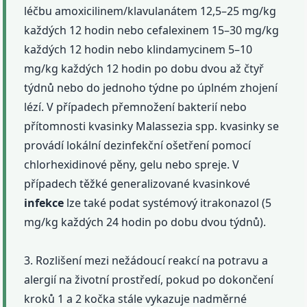
léčbu amoxicilinem/klavulanátem 12,5–25 mg/kg
každých 12 hodin nebo cefalexinem 15–30 mg/kg
každých 12 hodin nebo klindamycinem 5–10
mg/kg každých 12 hodin po dobu dvou až čtyř
týdnů nebo do jednoho týdne po úplném zhojení
lézí. V případech přemnožení bakterií nebo
přítomnosti kvasinky Malassezia spp. kvasinky se
provádí lokální dezinfekční ošetření pomocí
chlorhexidinové pěny, gelu nebo spreje. V
případech těžké generalizované kvasinkové
infekce
lze také podat systémový itrakonazol (5
mg/kg každých 24 hodin po dobu dvou týdnů).
3. Rozlišení mezi nežádoucí reakcí na potravu a
alergií na životní prostředí, pokud po dokončení
kroků 1 a 2 kočka stále vykazuje nadměrné