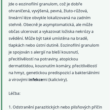
Jde o eozinofilní granulom, což je dobře
ohraničená, vyvýšená, pevná, žluto-růžová,
lineární léze obvykle lokalizovaná na zadním
stehně. Obecně je asymptomatická, ale může
občas ulcerovat a vykazovat ložiska nekrózy a
svědění. Může být také umístěna na bradě,
tlapkách nebo ústní dutině. Eozinofilní granulom
je spojován s alergií na bleší kousnutí,
přecitlivělostí na potraviny, atopickou
dermatitidou, kousnutím komáry, přecitlivělostí
na hmyz, genetickou predispozicí a bakteriálními
a virovými
infekce
mi (kaliciviry).
Léčba:
1. Odstranění parazitických nebo plísňových příčin