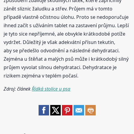
způsobem zbavuje škodlivých látek, které zapříčinily
zánět sliznic žaludku a střev. Průjem má v tomto
případě vlastně očistnou úlohu. Proto se nedoporučuje
ihned začít s užíváním tablet na zastavení průjmu. Lepší
je tyto sice nepříjemné, ale obvykle krátkodobé potíže
vydržet. Důležitý je však adekvátní přísun tekutin,
aby se předešlo odvodnění a následné dehydrataci.
Zejména u štěňat a malých psů může i krátkodobý silný
průjem vyvolat silnou dehydrataci. Dehydratace je
rizikem zejména v teplém počasí.
Zdroj: článek
Řídká stolice u psa