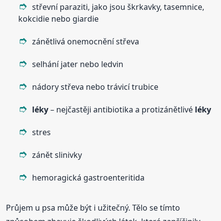
střevní paraziti, jako jsou škrkavky, tasemnice,
kokcidie nebo giardie
zánětlivá onemocnění střeva
selhání jater nebo ledvin
nádory střeva nebo trávicí trubice
léky
– nejčastěji antibiotika a protizánětlivé
léky
stres
zánět slinivky
hemoragická gastroenteritida
Průjem u psa může být i užitečný. Tělo se tímto