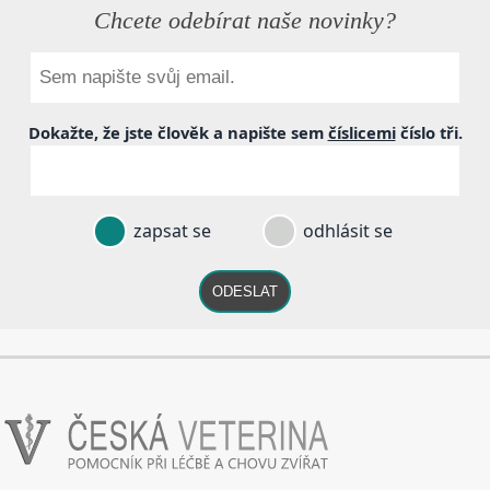
Chcete odebírat naše novinky?
Dokažte, že jste člověk a napište sem
číslicemi
číslo
tři
.
zapsat se
odhlásit se
ODESLAT