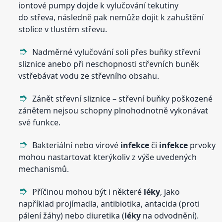
iontové pumpy dojde k vylučování tekutiny
do střeva, následně pak nemůže dojit k zahuštění
stolice v tlustém střevu.
Nadměrné vylučování soli přes buňky střevní
sliznice anebo při neschopnosti střevních buněk
vstřebávat vodu ze střevního obsahu.
Zánět střevní sliznice – střevní buňky poškozené
zánětem nejsou schopny plnohodnotně vykonávat
své funkce.
Bakteriální nebo virové
infekce
či
infekce
prvoky
mohou nastartovat kterýkoliv z výše uvedených
mechanismů.
Příčinou mohou být i některé
léky
, jako
například projímadla, antibiotika, antacida (proti
pálení žáhy) nebo diuretika (
léky
na odvodnění).