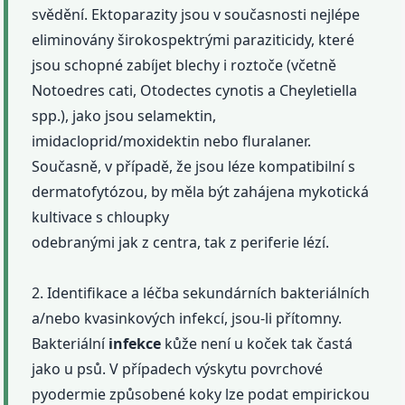
svědění. Ektoparazity jsou v současnosti nejlépe
eliminovány širokospektrými paraziticidy, které
jsou schopné zabíjet blechy i roztoče (včetně
Notoedres cati, Otodectes cynotis a Cheyletiella
spp.), jako jsou selamektin,
imidacloprid/moxidektin nebo fluralaner.
Současně, v případě, že jsou léze kompatibilní s
dermatofytózou, by měla být zahájena mykotická
kultivace s chloupky
odebranými jak z centra, tak z periferie lézí.
2. Identifikace a léčba sekundárních bakteriálních
a/nebo kvasinkových infekcí, jsou-li přítomny.
Bakteriální
infekce
kůže není u koček tak častá
jako u psů. V případech výskytu povrchové
pyodermie způsobené koky lze podat empirickou