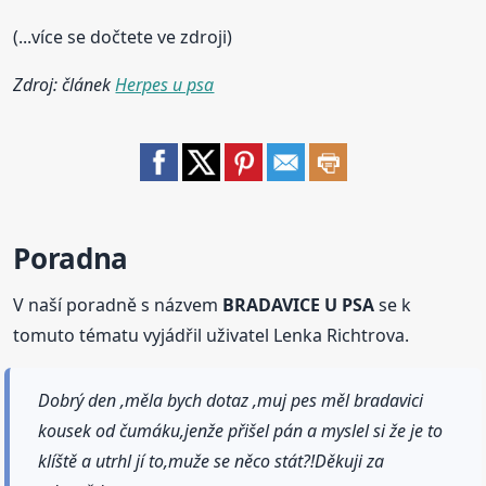
(...více se dočtete ve zdroji)
Zdroj: článek
Herpes u psa
Poradna
V naší poradně s názvem
BRADAVICE U PSA
se k
tomuto tématu vyjádřil uživatel Lenka Richtrova.
Dobrý den ,měla bych dotaz ,muj pes měl bradavici
kousek od čumáku,jenže přišel pán a myslel si že je to
klíště a utrhl jí to,muže se něco stát?!Děkuji za