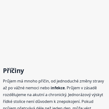
Příčiny
Průjem má mnoho příčin, od jednoduché změny stravy
až po vážné nemoci nebo
infekce
. Průjem v zásadě
rozdělujeme na akutní a chronický. Jednorázový výskyt
řídké stolice není důvodem k znepokojení. Pokud
průjem přetrvává déle než jeden den, může vést