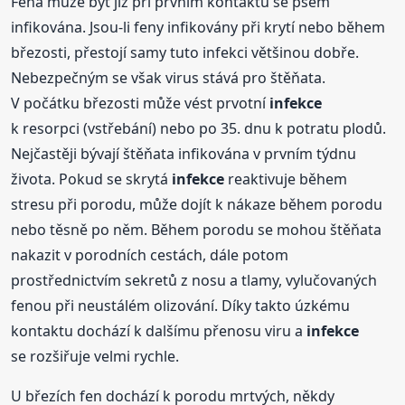
Fena může být již při prvním kontaktu se psem
infikována. Jsou-li feny infikovány při krytí nebo během
březosti, přestojí samy tuto infekci většinou dobře.
Nebezpečným se však virus stává pro štěňata.
V počátku březosti může vést prvotní
infekce
k resorpci (vstřebání) nebo po 35. dnu k potratu plodů.
Nejčastěji bývají štěňata infikována v prvním týdnu
života. Pokud se skrytá
infekce
reaktivuje během
stresu při porodu, může dojít k nákaze během porodu
nebo těsně po něm. Během porodu se mohou štěňata
nakazit v porodních cestách, dále potom
prostřednictvím sekretů z nosu a tlamy, vylučovaných
fenou při neustálém olizování. Díky takto úzkému
kontaktu dochází k dalšímu přenosu viru a
infekce
se rozšiřuje velmi rychle.
U březích fen dochází k porodu mrtvých, někdy