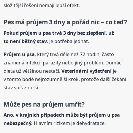
složitější řešení nemají lepší efekt.
Pes má průjem 3 dny a pořád nic – co teď?
Pokud průjem
u psa
trvá 3 dny bez zlepšení, už
to není běžný stav.
Je potřeba jednat.
Průjem
u psa
, který trvá déle než 72 hodin, často
znamená infekci, parazity nebo jiný problém. Domácí
dieta už většinou nestačí.
Veterinární vyšetření
je
v tomto bodě nejrozumnější krok, protože další čekání
stav spíš zhorší.
Může pes na průjem umřít?
Ano, v krajních případech může být průjem
u psa
nebezpečný.
Hlavním rizikem je dehydratace.