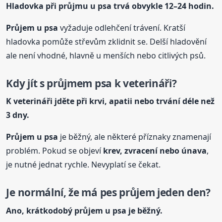
Hladovka při průjmu
u psa
trvá obvykle 12–24 hodin.
Průjem
u psa
vyžaduje odlehčení trávení. Kratší
hladovka pomůže střevům zklidnit se. Delší hladovění
ale není vhodné, hlavně u menších nebo citlivých psů.
Kdy jít s průjmem psa k veterináři?
K veterináři jděte při krvi, apatii nebo trvání déle než
3 dny.
Průjem
u psa
je běžný, ale některé příznaky znamenají
problém. Pokud se objeví
krev, zvracení nebo únava
,
je nutné jednat rychle. Nevyplatí se čekat.
Je normální, že má pes průjem jeden den?
Ano, krátkodobý průjem
u psa
je běžný.