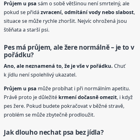
Průjem
u psa
sám o sobě většinou není smrtelný, ale
pokud se přidá
zvracení, odmítání vody nebo slabost
,
situace se může rychle zhoršit. Nejvíc ohrožená jsou
štěňata a starší psi.
Pes má průjem, ale žere normálně – je to v
pořádku?
Ano, ale neznamená to, že je vše v pořádku.
Chuť
k jídlu není spolehlivý ukazatel.
Průjem
u psa
může probíhat i při normálním apetitu.
Právě proto je důležité
krmení dočasně omezit
, i když
pes žere. Pokud budete pokračovat v běžné stravě,
problém se může zbytečně prodloužit.
Jak dlouho nechat psa bez jídla?