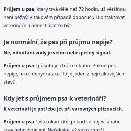
Průjem
u psa
, který trvá déle než 72 hodin, už většinou
není běžný. V takovém případě doporučuji kontaktovat
veterináře a nenechávat to být.
Je normální, že pes při průjmu nepije?
Ne, odmítání vody je velmi nebezpečný signál.
Průjem
u psa
způsobuje ztrátu tekutin. Pokud pes
nepije, hrozí dehydratace. To je jeden z nejrizikovějších
stavů.
Kdy jet s průjmem psa k veterináři?
K veterináři je potřeba jet při varovných příznacích.
Průjem
u psa
řešte okamžitě, pokud se objeví apatie,
krev nebo zvracení. Nečekejte, až se to zhorší.