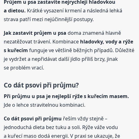
Průjem
u psa
zastavíte nejrychleji hladovkou
a dietou.
Krátké vysazení krmení a následná lehká
strava patří mezi nejúčinnější postupy.
Jak zastavit průjem
u psa
doma znamená hlavně
nezatěžovat trávení. Kombinace
hladovky, vody a rýže
s kuřecím
funguje ve většině běžných případů. Důležité
je vydržet a nepřidávat další jídlo příliš brzy, jinak
se problém vrací.
Co dát psovi při průjmu?
Při průjmu
u psa
je nejlepší rýže s kuřecím masem.
Jde o lehce stravitelnou kombinaci.
Co dát psovi při průjmu
řeším vždy stejně –
jednoduchá dieta bez tuku a soli. Rýže váže vodu
a kuřecí maso dodá energii. V praxi se ukazuje, že