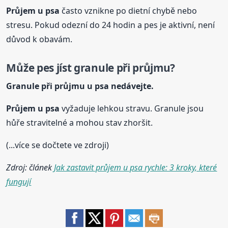
Průjem
u psa
často vznikne po dietní chybě nebo
stresu. Pokud odezní do 24 hodin a pes je aktivní, není
důvod k obavám.
Může pes jíst granule při průjmu?
Granule při průjmu
u psa
nedávejte.
Průjem
u psa
vyžaduje lehkou stravu. Granule jsou
hůře stravitelné a mohou stav zhoršit.
(...více se dočtete ve zdroji)
Zdroj: článek
Jak zastavit průjem u psa rychle: 3 kroky, které
fungují