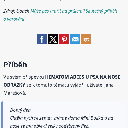
Zdroj: článek
Může pes umřít na průjem? Skutečný příběh
a varování
Příběh
Ve svém příspěvku
HEMATOM ABCES U PSA NA NOSE
OBRAZKY
se k tomuto tématu vyjádřil uživatel Jana
Marešová.
Dobrý den,
Chtěla bych se zeptat, máme doma Mini Bulika a na
nose se mu objevil velký podebrany flek.