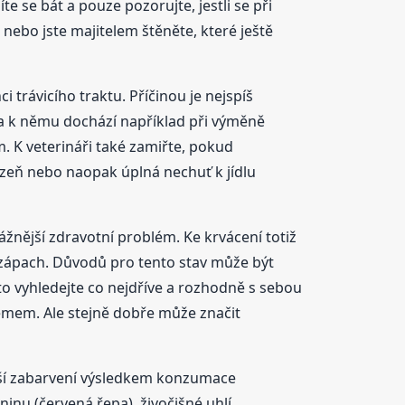
e se bát a pouze pozorujte, jestli se při
nebo jste majitelem štěněte, které ještě
trávicího traktu. Příčinou je nejspíš
dka k němu dochází například při výměně
 K veterináři také zamiřte, pokud
ízeň nebo naopak úplná nechuť k jídlu
žnější zdravotní problém. Ke krvácení totiž
 zápach. Důvodů pro tento stav může být
to vyhledejte co nejdříve a rozhodně s sebou
mem. Ale stejně dobře může značit
avší zabarvení výsledkem konzumace
ninu (červená řepa), živočišné uhlí