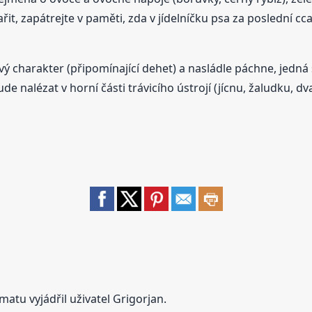
řit, zapátrejte v paměti, zda v jídelníčku psa za poslední c
avý charakter (připomínající dehet) a nasládle páchne, jedn
de nalézat v horní části trávicího ústrojí (jícnu, žaludku, dv
atu vyjádřil uživatel Grigorjan.