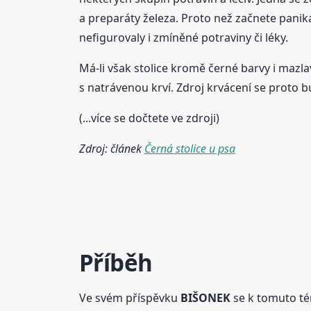
a preparáty železa. Proto než začnete panika
nefigurovaly i zmíněné potraviny či léky.
Má-li však stolice kromě černé barvy i mazl
s natrávenou krví. Zdroj krvácení se proto bu
(...více se dočtete ve zdroji)
Zdroj: článek
Černá stolice u psa
Příběh
Ve svém příspěvku
BIŠONEK
se k tomuto tém