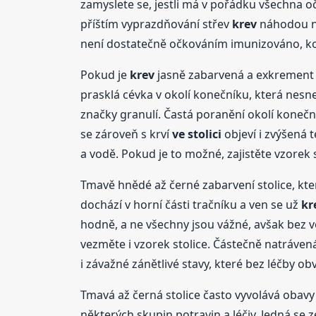
zamyslete se, jestli má v pořádku všechna oč
příštím vyprazdňování střev
krev
náhodou neo
není dostatečně očkováním imunizováno, ko
Pokud je
krev
jasně zabarvená a exkrement a
prasklá cévka v okolí konečníku, která nesn
značky granulí. Častá poranění okolí koneč
se zároveň s krví
ve stolici
objeví i zvýšená 
a vodě. Pokud je to možné, zajistěte vzorek s
Tmavě hnědé až černé zabarvení stolice, kte
dochází v horní části tračníku a ven se už
kr
hodně, a ne všechny jsou vážné, avšak bez v
vezměte i vzorek stolice. Částečně natráven
i závažné zánětlivé stavy, které bez léčby obv
Tmavá až černá stolice často vyvolává obavy
některých skupin potravin a léčiv. Jedná se 