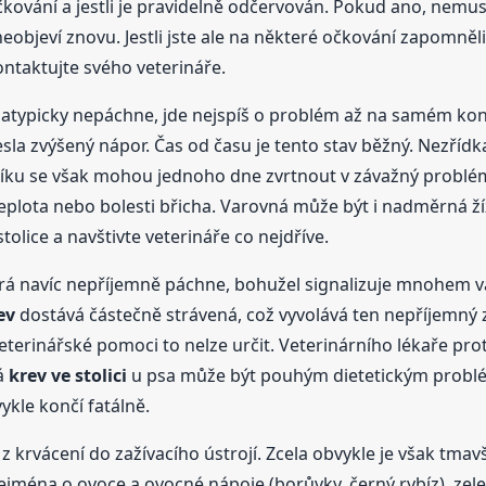
kování a jestli je pravidelně odčervován. Pokud ano, nemusít
bjeví znovu. Jestli jste ale na některé očkování zapomněli 
ntaktujte svého veterináře.
typicky nepáchne, jde nejspíš o problém až na samém konci 
esla zvýšený nápor. Čas od času je tento stav běžný. Nezří
níku se však mohou jednoho dne zvrtnout v závažný problém.
teplota nebo bolesti břicha. Varovná může být i nadměrná ž
tolice a navštivte veterináře co nejdříve.
rá navíc nepříjemně páchne, bohužel signalizuje mnohem vá
ev
dostává částečně strávená, což vyvolává ten nepříjemný
eterinářské pomoci to nelze určit. Veterinárního lékaře pro
á
krev
ve stolici
u psa může být pouhým dietetickým problé
ykle končí fatálně.
 z krvácení do zažívacího ústrojí. Zcela obvykle je však tm
zejména o ovoce a ovocné nápoje (borůvky, černý rybíz), zele