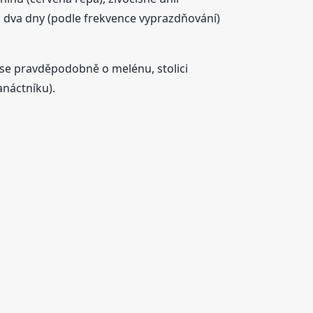
ca dva dny (podle frekvence vyprazdňování)
á se pravděpodobně o melénu, stolici
anáctníku).