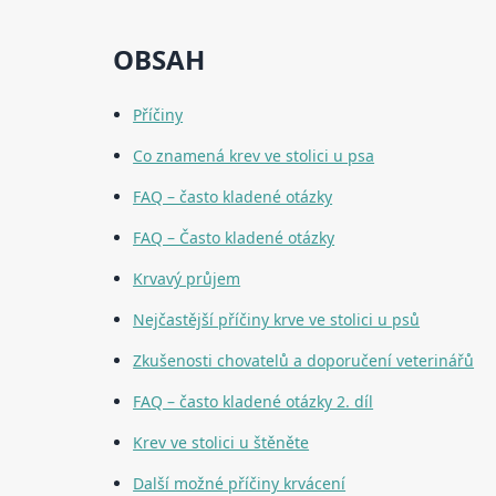
OBSAH
Příčiny
Co znamená krev ve stolici u psa
FAQ – často kladené otázky
FAQ – Často kladené otázky
Krvavý průjem
Nejčastější příčiny krve ve stolici u psů
Zkušenosti chovatelů a doporučení veterinářů
FAQ – často kladené otázky 2. díl
Krev ve stolici u štěněte
Další možné příčiny krvácení