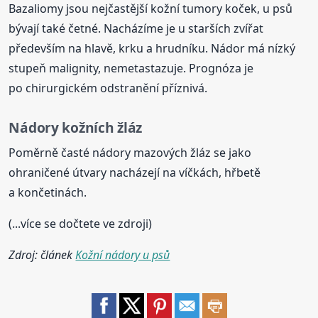
Bazaliomy jsou nejčastější kožní tumory koček, u psů
bývají také četné. Nacházíme je u starších zvířat
především na hlavě, krku a hrudníku. Nádor má nízký
stupeň malignity, nemetastazuje. Prognóza je
po chirurgickém odstranění příznivá.
Nádory kožních žláz
Poměrně časté nádory mazových žláz se jako
ohraničené útvary nacházejí na víčkách, hřbetě
a končetinách.
(...více se dočtete ve zdroji)
Zdroj: článek
Kožní nádory u psů