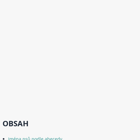
OBSAH
Jména psů podle abecedy