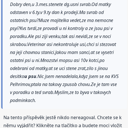
Dobry den,u 3.mes.stenete dg.usni svrab.Od matky
odstaven v 6.ty.v 9.ty dan k prodeji.Ma svrab od
ostatnich psu?Muze majitelka vedet,ze ma nemocne
psyi?Kvs tvrdi,ze provadi u ni kontroly a ze jsou psi v
poradku.Ale psi ziji venku,tak asi nevidi,ze se v noci
skrabou.Veterinar asi nekontroluje usi,chci si stezovat
na jeji chovnou stanici.Jakou mam sanci,at se vysetri
ostatni psi u ni.Mnozstvi mopsu asi 10v kotci,po
odebrani od matky,at se uci stene zrat,zilo s jinou
desitko
u psu
.Nic jsem nenadelala,kdyz jsem se na KVS
Pelhrimov,ptala na takovy zpusob chovu.Ze je tam vse
v poradku a ted svrab.Myslim,ze to byva v takovych
podminkach.
Na tento příspěvěk jestě nikdo nereagoval. Chcete se k
němu vyjádřit? Klikněte na tlačítko a budete moci vložit