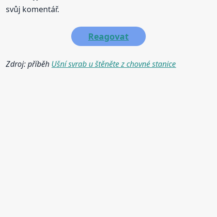
svůj komentář.
Reagovat
Zdroj: příběh
Ušní svrab u štěněte z chovné stanice