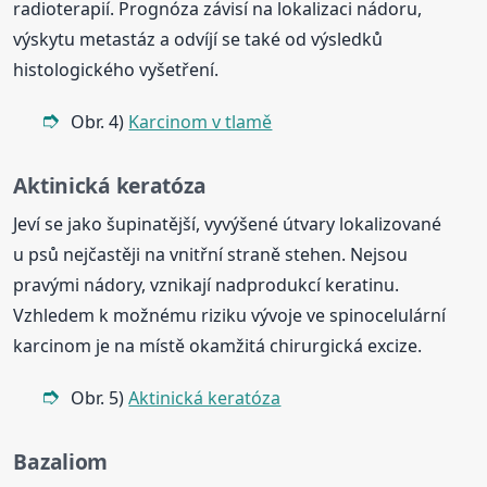
radioterapií. Prognóza závisí na lokalizaci nádoru,
výskytu metastáz a odvíjí se také od výsledků
histologického vyšetření.
Obr. 4)
Karcinom v tlamě
Aktinická keratóza
Jeví se jako šupinatější, vyvýšené útvary lokalizované
u psů nejčastěji na vnitřní straně stehen. Nejsou
pravými nádory, vznikají nadprodukcí keratinu.
Vzhledem k možnému riziku vývoje ve spinocelulární
karcinom je na místě okamžitá chirurgická excize.
Obr. 5)
Aktinická keratóza
Bazaliom