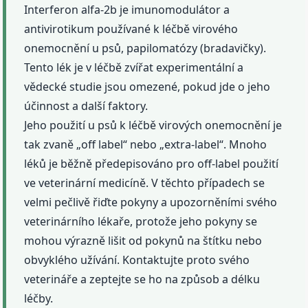
Interferon alfa-2b je imunomodulátor a
antivirotikum používané k léčbě virového
onemocnění u psů, papilomatózy (bradavičky).
Tento lék je v léčbě zvířat experimentální a
vědecké studie jsou omezené, pokud jde o jeho
účinnost a další faktory.
Jeho použití u psů k léčbě virových onemocnění je
tak zvaně „off label“ nebo „extra-label“. Mnoho
léků je běžně předepisováno pro off-label použití
ve veterinární medicíně. V těchto případech se
velmi pečlivě řiďte pokyny a upozorněními svého
veterinárního lékaře, protože jeho pokyny se
mohou výrazně lišit od pokynů na štítku nebo
obvyklého užívání. Kontaktujte proto svého
veterináře a zeptejte se ho na způsob a délku
léčby.