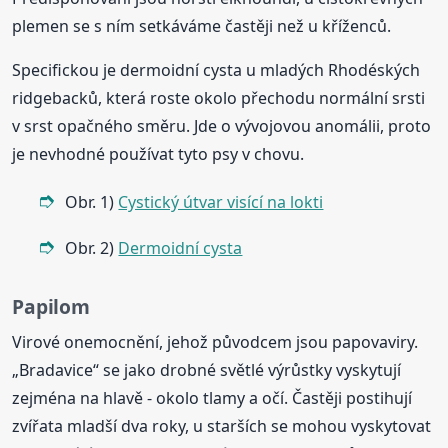
plemen se s ním setkáváme častěji než u kříženců.
Specifickou je dermoidní cysta u mladých Rhodéských
ridgebacků, která roste okolo přechodu normální srsti
v srst opačného směru. Jde o vývojovou anomálii, proto
je nevhodné používat tyto psy v chovu.
Obr. 1)
Cystický útvar visící na lokti
Obr. 2)
Dermoidní cysta
Papilom
Virové onemocnění, jehož původcem jsou papovaviry.
„Bradavice“ se jako drobné světlé výrůstky vyskytují
zejména na hlavě - okolo tlamy a očí. Častěji postihují
zvířata mladší dva roky, u starších se mohou vyskytovat