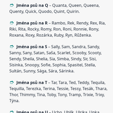
Jména psů na Q
– Quanta, Queen, Queena,
Quenty, Quick, Quodo, Quint, Quirin.
Jména psů na R
– Rambo, Rek, Rendy, Rex, Ria,
Riki, Rita, Rocky, Romy, Ron, Roni, Ronnie, Rony,
Roxana, Roxy, Rozárka, Ruby, Ryn, Růženka.
Jména psů na S
– Sally, Sam, Sandra, Sandy,
Sanny, Sany, Satan, Saša, Scarlet, Scooby, Scooty,
Sendy, Sheila, Shelia, Sia, Simba, Sindy, Sir, Sisi,
Sisinka, Snoopy, Sofie, Sophia, Spasitel, Stella,
Sultán, Sunny, Sága, Sára, Sárinka.
Jména psů na T
– Tar, Tara, Ted, Teddy, Tequila,
Tequilla, Terezka, Terina, Tessie, Tessy, Tesák, Thara,
Thor, Thimmy, Tina, Toby, Tony, Tramp, Trixie, Trixy,
Týna.
Jména psů na U
– Ucho, Uhlík, Ulrika, Unka.