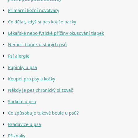
Primární kožní novotvary
Co dělat, když si pes kouše packy
Lékařské nebo fyzické příčiny okusování tlapek
Nemoci tlapek u starých psů
Psí alergie
Pupínky u psa
Koupel pro psy a kočky
Někdy je pes chronický olizovač
Sarkom u psa
Co způsobuje tukové boule u psů?
Bradavice u psa
Příznaky