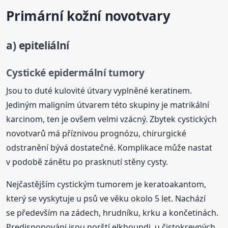
Primární kožní novotvary
a) epiteliální
Cystické epidermální tumory
Jsou to duté kulovité útvary vyplněné keratinem.
Jediným maligním útvarem této skupiny je matrikální
karcinom, ten je ovšem velmi vzácný. Zbytek cystických
novotvarů má příznivou prognózu, chirurgické
odstranění bývá dostatečné. Komplikace může nastat
v podobě zánětu po prasknutí stěny cysty.
Nejčastějším cystickým tumorem je keratoakantom,
který se vyskytuje u psů ve věku okolo 5 let. Nachází
se především na zádech, hrudníku, krku a končetinách.
Predisponováni jsou norští elkhoundi, u čistokrevných