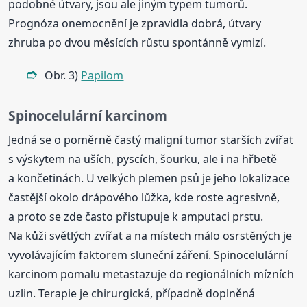
podobné útvary, jsou ale jiným typem tumorů.
Prognóza onemocnění je zpravidla dobrá, útvary
zhruba po dvou měsících růstu spontánně vymizí.
Obr. 3)
Papilom
Spinocelulární karcinom
Jedná se o poměrně častý maligní tumor starších zvířat
s výskytem na uších, pyscích, šourku, ale i na hřbetě
a končetinách. U velkých plemen psů je jeho lokalizace
častější okolo drápového lůžka, kde roste agresivně,
a proto se zde často přistupuje k amputaci prstu.
Na kůži světlých zvířat a na místech málo osrstěných je
vyvolávajícím faktorem sluneční záření. Spinocelulární
karcinom pomalu metastazuje do regionálních mízních
uzlin. Terapie je chirurgická, případně doplněná