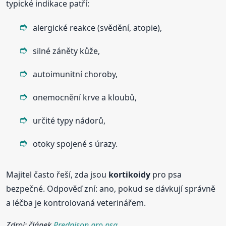
typické indikace patří:
alergické reakce (svědění, atopie),
silné záněty kůže,
autoimunitní choroby,
onemocnění krve a kloubů,
určité typy nádorů,
otoky spojené s úrazy.
Majitel často řeší, zda jsou
kortikoidy
pro psa
bezpečné. Odpověď zní: ano, pokud se dávkují správně
a léčba je kontrolovaná veterinářem.
Zdroj: článek
Prednison pro psa