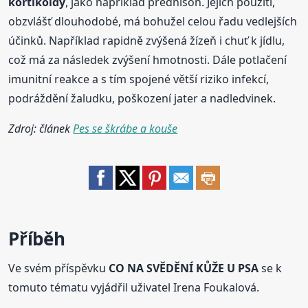
kortikoidy
, jako například prednison. Jejich použití,
obzvlášť dlouhodobé, má bohužel celou řadu vedlejších
účinků. Například rapidně zvýšená žízeň i chuť k jídlu,
což má za následek zvýšení hmotnosti. Dále potlačení
imunitní reakce a s tím spojené větší riziko infekcí,
podráždění žaludku, poškození jater a nadledvinek.
Zdroj: článek
Pes se škrábe a kouše
Příběh
Ve svém příspěvku
CO NA SVĚDĚNÍ KŮŽE U PSA
se k
tomuto tématu vyjádřil uživatel Irena Foukalová.