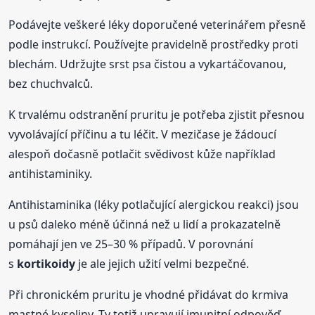
Podávejte veškeré léky doporučené veterinářem přesně
podle instrukcí. Používejte pravidelně prostředky proti
blechám. Udržujte srst psa čistou a vykartáčovanou,
bez chuchvalců.
K trvalému odstranění pruritu je potřeba zjistit přesnou
vyvolávající příčinu a tu léčit. V mezičase je žádoucí
alespoň dočasně potlačit svědivost kůže například
antihistaminiky.
Antihistaminika (léky potlačující alergickou reakci) jsou
u psů daleko méně účinná než u lidí a prokazatelně
pomáhají jen ve 25–30 % případů. V porovnání
s
kortikoidy
je ale jejich užití velmi bezpečné.
Při chronickém pruritu je vhodné přidávat do krmiva
mastné kyseliny. Ty totiž upravují imunitní odpověď