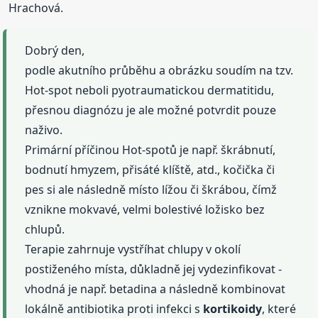
Hrachová.
Dobrý den,
podle akutního průběhu a obrázku soudím na tzv.
Hot-spot neboli pyotraumatickou dermatitidu,
přesnou diagnózu je ale možné potvrdit pouze
naživo.
Primární příčinou Hot-spotů je např. škrábnutí,
bodnutí hmyzem, přisáté klíště, atd., kočička či
pes si ale následně místo lížou či škrábou, čímž
vznikne mokvavé, velmi bolestivé ložisko bez
chlupů.
Terapie zahrnuje vystříhat chlupy v okolí
postiženého místa, důkladně jej vydezinfikovat -
vhodná je např. betadina a následně kombinovat
lokálně antibiotika proti infekci s
kortikoidy
, které