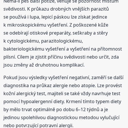
Nemá-li pes další potíže, věnuje se pozornost místům
svědivosti. K průkazu drobných vnějších parazitů
se používá i lupa, lepicí páskou lze získat jedince
k mikroskopickému vyšetření. Z poškozené kůže
se odebírají otiskové preparáty, seškraby a stěry
k cytologickému, parazitologickému,
bakteriologickému vyšetření a vyšetření na přítomnost
plísní. Cílem je zjistit příčinu svědivosti nebo určit, zda
jsou změny až druhotnou komplikací.
Pokud jsou výsledky vyšetření negativní, zaměří se další
diagnostika na průkaz alergie nebo atopie. Lze provést
kožní alergický test, majiteli se také vždy navrhuje test
pomocí hypoalergenní diety. Krmení tímto typem diety
by mělo trvat optimálně po dobu 6–12 týdnů a je
jedinou spolehlivou diagnostickou metodou vylučující
nebo potvrzující potravní alergii.