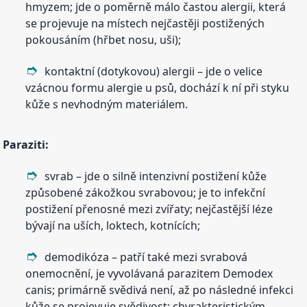
hmyzem; jde o poměrně málo častou alergii, která
se projevuje na místech nejčastěji postižených
pokousáním (hřbet nosu, uši);
kontaktní (dotykovou) alergii – jde o velice
vzácnou formu alergie u psů, dochází k ní při styku
kůže s nevhodným materiálem.
Paraziti:
svrab – jde o silně intenzivní postižení kůže
způsobené zákožkou svrabovou; je to infekční
postižení přenosné mezi zvířaty; nejčastější léze
bývají na uších, loktech, kotnících;
demodikóza – patří také mezi svrabová
onemocnění, je vyvolávaná parazitem Demodex
canis; primárně svědivá není, až po následné infekci
kůže se projevuje svědivost; chyrakteristickým