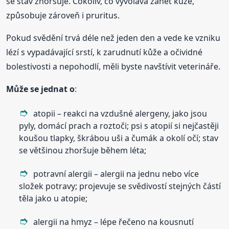
se stav zhoršuje. Cokoliv, co vyvolává zánět kůže,
způsobuje zároveň i pruritus.
Pokud svědění trvá déle než jeden den a vede ke vzniku
lézí s vypadávající srstí, k zarudnutí kůže a očividné
bolestivosti a nepohodlí, měli byste navštívit veterináře.
Může se jednat o
:
atopii – reakci na vzdušné alergeny, jako jsou
pyly, domácí prach a roztoči; psi s atopií si nejčastěji
koušou tlapky, škrábou uši a čumák a okolí očí; stav
se většinou zhoršuje během léta;
potravní alergii – alergii na jednu nebo více
složek potravy; projevuje se svědivostí stejných částí
těla jako u atopie;
alergii na hmyz – lépe řečeno na kousnutí