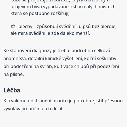
projevem bývá vypadávání srsti v malých místech,
která se postupně rozšiřují;
blechy – způsobují svědění i u psů bez alergie,
ale míra svědění je zde daleko menší.
Ke stanovení diagnózy je třeba: podrobná celková
anamnéza, detailní klinické vyšetření, kožní seškraby
při podezření na svrab, kultivace chlupů při podezření
na plísně.
Léčba
K trvalému odstranění pruritu je potřeba zjistit přesnou
vyvolávající příčinu a tu léčit.