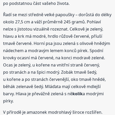
po podstatnou část vašeho života.
Řadí se mezi středně velké papoušky – dorůstá do délky
okolo 27,5 cm a váží průměrně 245 gramů. Pohlaví
nelze s jistotou vizuálně rozeznat. Celkově je zelený,
hlavu a krk má modré, hrdlo růžově červené, příuší
tmavě červené. Horní psa jsou zelená s olivově hnědým
nádechem a modravým lemem konců pírek. Spodní
krovky ocasní má červené, na konci modravě zelené.
Ocas je zelený, u kořene na vnitřní straně červený,
po stranách a na špici modrý. Zobák tmavě šedý,
u kořene a po stranách červenější, oko tmavě hnědé,
běhák zelenavě šedý. Mláďata mají celkově mdlejší
barvy. Hlava je převážně zelená s ně
kolik
a modrými
pírky.
V přírodě je amazonek modrohlavý široce rozšířen.