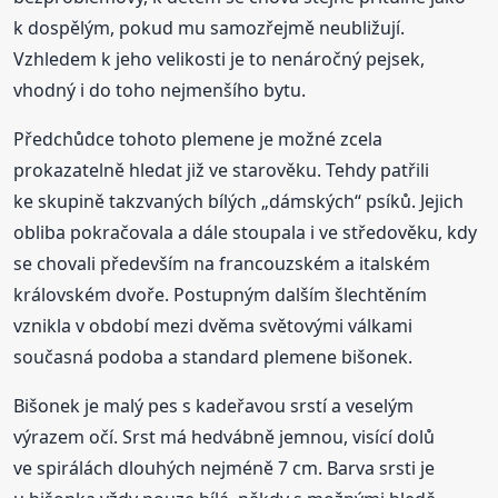
k dospělým, pokud mu samozřejmě neubližují.
Vzhledem k jeho velikosti je to nenáročný pejsek,
vhodný i do toho nejmenšího bytu.
Předchůdce tohoto plemene je možné zcela
prokazatelně hledat již ve starověku. Tehdy patřili
ke skupině takzvaných bílých „dámských“ psíků. Jejich
obliba pokračovala a dále stoupala i ve středověku, kdy
se chovali především na francouzském a italském
královském dvoře. Postupným dalším šlechtěním
vznikla v období mezi dvěma světovými válkami
současná podoba a standard plemene bišonek.
Bišonek je malý pes s kadeřavou srstí a veselým
výrazem očí. Srst má hedvábně jemnou, visící dolů
ve spirálách dlouhých nejméně 7 cm. Barva srsti je