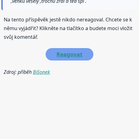
,venku veselý ,trochu žral a ted spí .
Na tento příspěvěk jestě nikdo nereagoval. Chcete se k
němu vyjádřit? Klikněte na tlačítko a budete moci vložit
svůj komentář.
Reagovat
Zdroj: příběh
Bišonek