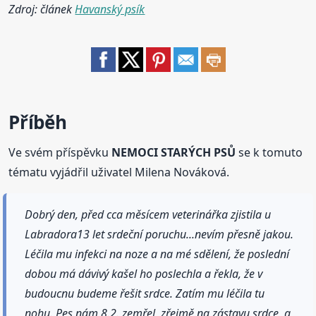
Zdroj: článek
Havanský psík
Příběh
Ve svém příspěvku
NEMOCI STARÝCH PSŮ
se k tomuto
tématu vyjádřil uživatel Milena Nováková.
Dobrý den, před cca měsícem veterinářka zjistila u
Labradora13 let srdeční poruchu...nevím přesně jakou.
Léčila mu infekci na noze a na mé sdělení, že poslední
dobou má dávivý kašel ho poslechla a řekla, že v
budoucnu budeme řešit srdce. Zatím mu léčila tu
nohu. Pes nám 8.2. zemřel, zřejmě na zástavu srdce, a