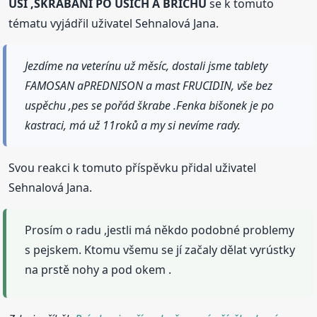
UŠÍ ,ŠKRABANÍ PO UŠÍCH A BŘÍCHU
se k tomuto
tématu vyjádřil uživatel Sehnalová Jana.
Jezdíme na veterínu už měsíc, dostali jsme tablety
FAMOSAN aPREDNISON a mast FRUCIDIN, vše bez
uspěchu ,pes se pořád škrabe .Fenka bišonek je po
kastraci, má už 11roků a my si nevíme rady.
Svou reakci k tomuto příspěvku přidal uživatel
Sehnalová Jana.
Prosím o radu ,jestli má někdo podobné problemy
s pejskem. Ktomu všemu se jí začaly dělat vyrústky
na prstě nohy a pod okem .