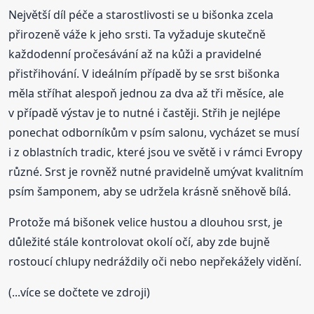
Největší díl péče a starostlivosti se u bišonka zcela
přirozeně váže k jeho srsti. Ta vyžaduje skutečně
každodenní pročesávání až na kůži a pravidelné
přistřihování. V ideálním případě by se srst bišonka
měla stříhat alespoň jednou za dva až tři měsíce, ale
v případě výstav je to nutné i častěji. Střih je nejlépe
ponechat odborníkům v psím salonu, vycházet se musí
i z oblastních tradic, které jsou ve světě i v rámci Evropy
různé. Srst je rovněž nutné pravidelně umývat kvalitním
psím šamponem, aby se udržela krásně sněhově bílá.
Protože má bišonek velice hustou a dlouhou srst, je
důležité stále kontrolovat okolí očí, aby zde bujně
rostoucí chlupy nedráždily oči nebo nepřekážely vidění.
(...více se dočtete ve zdroji)