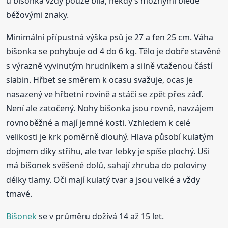
u bišonka vždy pouze bílá, někdy s možnými bledě
béžovými znaky.
Minimální přípustná výška psů je 27 a fen 25 cm. Váha
bišonka se pohybuje od 4 do 6 kg. Tělo je dobře stavěné
s výrazně vyvinutým hrudníkem a silně vtaženou částí
slabin. Hřbet se směrem k ocasu svažuje, ocas je
nasazený ve hřbetní rovině a stáčí se zpět přes záď.
Není ale zatočený. Nohy bišonka jsou rovné, navzájem
rovnoběžné a mají jemné kosti. Vzhledem k celé
velikosti je krk poměrně dlouhý. Hlava působí kulatým
dojmem díky střihu, ale tvar lebky je spíše plochý. Uši
má bišonek svěšené dolů, sahají zhruba do poloviny
délky tlamy. Oči mají kulatý tvar a jsou velké a vždy
tmavé.
Bišonek
se v průměru dožívá 14 až 15 let.