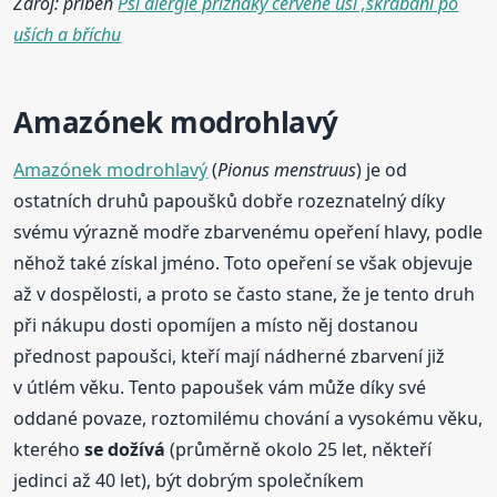
Zdroj: příběh
Psí alergie příznaky červené uší ,škrabaní po
uších a bříchu
Amazónek modrohlavý
Amazónek modrohlavý
(
Pionus menstruus
) je od
ostatních druhů papoušků dobře rozeznatelný díky
svému výrazně modře zbarvenému opeření hlavy, podle
něhož také získal jméno. Toto opeření se však objevuje
až v dospělosti, a proto se často stane, že je tento druh
při nákupu dosti opomíjen a místo něj dostanou
přednost papoušci, kteří mají nádherné zbarvení již
v útlém věku. Tento papoušek vám může díky své
oddané povaze, roztomilému chování a vysokému věku,
kterého
se dožívá
(průměrně okolo 25 let, někteří
jedinci až 40 let), být dobrým společníkem