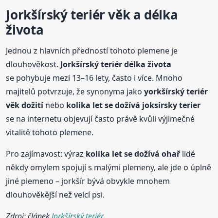
Jorkšírský teriér věk a délka
života
Jednou z hlavních předností tohoto plemene je
dlouhověkost.
Jorkšírský teriér délka života
se pohybuje mezi 13–16 lety, často i více. Mnoho
majitelů potvrzuje, že synonyma jako
yorkšírský teriér
věk dožití
nebo
kolik
a let
se dožívá
joksirsky terier
se na internetu objevují často právě kvůli výjimečné
vitalitě tohoto plemene.
Pro zajímavost: výraz
kolik
a let
se dožívá
ohař
lidé
někdy omylem spojují s malými plemeny, ale jde o úplně
jiné plemeno – jorkšír bývá obvykle mnohem
dlouhověkější než velcí psi.
Zdroj: článek
Jorkšírský teriér