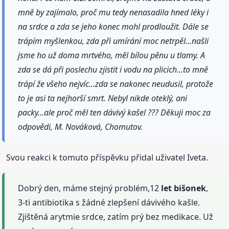
mně by zajímalo, proč mu tedy nenasadila hned léky i
na srdce a zda se jeho konec mohl prodloužit. Dále se
trápím myšlenkou, zda při umírání moc netrpěl...našli
jsme ho už doma mrtvého, měl bílou pěnu u tlamy. A
zda se dá při poslechu zjistit i vodu na plicich...to mně
trápí že všeho nejvíc...zda se nakonec neudusil, protože
to je asi ta nejhorší smrt. Nebyl nikde oteklý, ani
packy...ale proč měl ten dávivý kašel ??? Děkuji moc za
odpovědi, M. Nováková, Chomutov.
Svou reakci k tomuto příspěvku přidal uživatel Iveta.
Dobrý den, máme stejný problém,12
let bišonek
,
3-ti antibiotika s žádné zlepšení dávivého kašle.
Zjištěná arytmie srdce, zatím prý bez medikace. Už