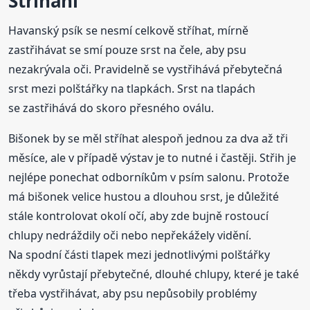
Stříhání
Havanský psík se nesmí celkově stříhat, mírně
zastřihávat se smí pouze srst na čele, aby psu
nezakrývala oči. Pravidelně se vystřihává přebytečná
srst mezi polštářky na tlapkách. Srst na tlapách
se zastřihává do skoro přesného oválu.
Bišonek by se měl stříhat alespoň jednou za dva až tři
měsíce, ale v případě výstav je to nutné i častěji. Střih je
nejlépe ponechat odborníkům v psím salonu. Protože
má bišonek velice hustou a dlouhou srst, je důležité
stále kontrolovat okolí očí, aby zde bujně rostoucí
chlupy nedráždily oči nebo nepřekážely vidění.
Na spodní části tlapek mezi jednotlivými polštářky
někdy vyrůstají přebytečné, dlouhé chlupy, které je také
třeba vystřihávat, aby psu nepůsobily problémy