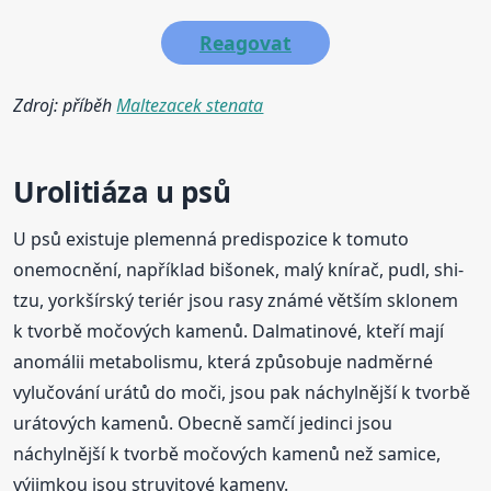
Reagovat
Zdroj: příběh
Maltezacek stenata
Urolitiáza u psů
U psů existuje plemenná predispozice k tomuto
onemocnění, například bišonek, malý knírač, pudl, shi-
tzu, yorkšírský teriér jsou rasy známé větším sklonem
k tvorbě močových kamenů. Dalmatinové, kteří mají
anomálii metabolismu, která způsobuje nadměrné
vylučování urátů do moči, jsou pak náchylnější k tvorbě
urátových kamenů. Obecně samčí jedinci jsou
náchylnější k tvorbě močových kamenů než samice,
výjimkou jsou struvitové kameny.