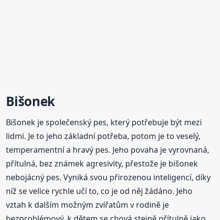
Bišonek
Bišonek je společenský pes, který potřebuje být mezi
lidmi. Je to jeho základní potřeba, potom je to veselý,
temperamentní a hravý pes. Jeho povaha je vyrovnaná,
přítulná, bez známek agresivity, přestože je bišonek
nebojácný pes. Vyniká svou přirozenou inteligencí, díky
níž se velice rychle učí to, co je od něj žádáno. Jeho
vztah k dalším možným zvířatům v rodině je
bezproblémový, k dětem se chová stejně přítulně jako