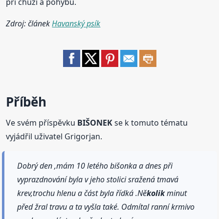
při chůzi a pohybu.
Zdroj: článek
Havanský psík
Příběh
Ve svém příspěvku
BIŠONEK
se k tomuto tématu
vyjádřil uživatel Grigorjan.
Dobrý den ,mám 10 letého bišonka a dnes při
vyprazdnování byla v jeho stolici sražená tmavá
krev,trochu hlenu a část byla řídká .Ně
kolik
minut
před žral travu a ta vyšla také. Odmítal ranní krmivo