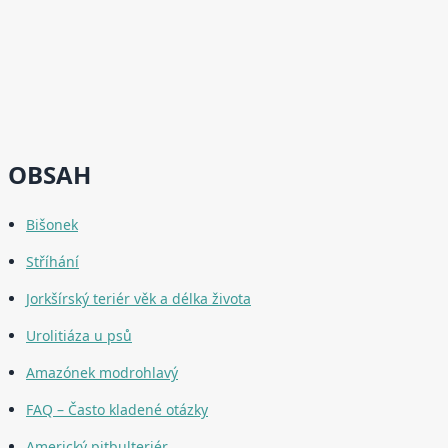
OBSAH
Bišonek
Stříhání
Jorkšírský teriér věk a délka života
Urolitiáza u psů
Amazónek modrohlavý
FAQ – Často kladené otázky
Americký pitbulteriér