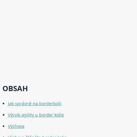
OBSAH
Jak správně na borderkolli
Výcvik agility u border kolie
Výchova