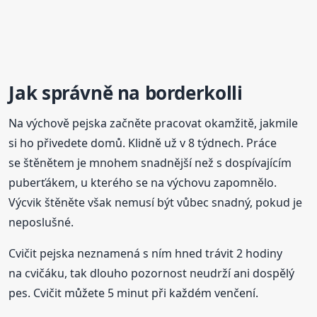
Jak správně na borderkolli
Na výchově pejska začněte pracovat okamžitě, jakmile
si ho přivedete domů. Klidně už v 8 týdnech. Práce
se štěnětem je mnohem snadnější než s dospívajícím
puberťákem, u kterého se na výchovu zapomnělo.
Výcvik štěněte však nemusí být vůbec snadný, pokud je
neposlušné.
Cvičit pejska neznamená s ním hned trávit 2 hodiny
na cvičáku, tak dlouho pozornost neudrží ani dospělý
pes. Cvičit můžete 5 minut při každém venčení.