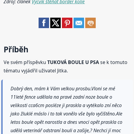
Zdroj: článek
Výcvik štěňat border kolie
Příběh
Ve svém příspěvku
TUKOVÁ BOULE U PSA
se k tomuto
tématu vyjádřil uživatel Jitka.
Dobrý den, mám k Vám velkou prosbu.Vloni se mé
11leté fence udělala na pravé zadní noze boule o
velikosti cca6cm posléze ji praskla a vytékalo zní něco
jako žluklé máslo i to tak vonělo vše bylo vyčištěno.Ale
letos boule opět narostla a dnes vnoci opět praskla co
udělá veterinář odstraní bouli a zašije,? Nechci jí moc