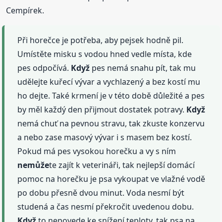
Cempírek.
Při horečce je potřeba, aby pejsek hodně pil.
Umístěte misku s vodou hned vedle místa, kde
pes odpočívá.
Když
pes nemá snahu pít, tak mu
udělejte kuřecí vývar a vychlazený a bez kostí mu
ho dejte. Také krmení je v této době důležité a pes
by měl každý den přijmout dostatek potravy.
Když
nemá chuť na pevnou stravu, tak zkuste konzervu
a nebo zase masový vývar i s masem bez kostí.
Pokud má pes vysokou horečku a vy s ním
nemůže
te zajít k veterináři, tak nejlepší domácí
pomoc na horečku je psa vykoupat ve vlažné vodě
po dobu přesně dvou minut. Voda nesmí být
studená a čas nesmí překročit uvedenou dobu.
Když
to nepovede ke snížení teploty, tak psa na