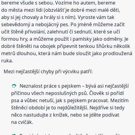
bereme všude s sebou. Vozíme ho autem, bereme
do města mezi lidi (obzvlášť je dobré mezi malé děti,
aby si jej chovaly a hrály si s ním). Vyroste vám tak
sebevědomý a nebojácný pes. Po jméně můžeme začít
učit štěně přivolání, zalehnutí či sednutí, které se učí
formou hry, a můžeme použít i pamlsky jako odměny. Je
dobré štěněti na obojek připevnit tenkou šňůrku několik
metrů dlouhou, která nám bude sloužit jako prodloužená
ruka.
Mezi nejčastější chyby při výcviku patří:
Neznalost práce s pejskem – bývá asi nejčastější
příčinou všech neposlušných psů. Člověk si pořídí
psa a vůbec netuší, jak s pejskem pracovat. Mezitím
štěněcí období je to nejdůležitější. Nejdříve si tedy
něco nastudujte z knížek, nebo se jděte podívat
na cvičák.