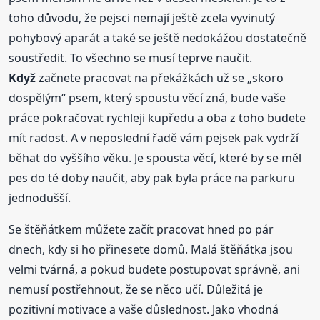
toho důvodu, že pejsci nemají ještě zcela vyvinutý
pohybový aparát a také se ještě nedokážou dostatečně
soustředit. To všechno se musí teprve naučit.
Když
začnete pracovat na překážkách už se „skoro
dospělým“ psem, který spoustu věcí zná, bude vaše
práce pokračovat rychleji kupředu a oba z toho budete
mít radost. A v neposlední řadě vám pejsek pak vydrží
běhat do vyššího věku. Je spousta věcí, které by se měl
pes do té doby naučit, aby pak byla práce na parkuru
jednodušší.
Se štěňátkem můžete začít pracovat hned po pár
dnech, kdy si ho přinesete domů. Malá štěňátka jsou
velmi tvárná, a pokud budete postupovat správně, ani
nemusí postřehnout, že se něco učí. Důležitá je
pozitivní motivace a vaše důslednost. Jako vhodná