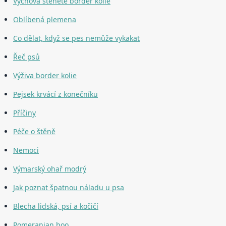
Výchova štěněte border kolie
Oblíbená plemena
Co dělat, když se pes nemůže vykakat
Řeč psů
Výživa border kolie
Pejsek krvácí z konečníku
Příčiny
Péče o štěně
Nemoci
Výmarský ohař modrý
Jak poznat špatnou náladu u psa
Blecha lidská, psí a kočičí
Pomeranian boo