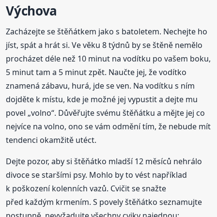
Výchova
Zacházejte se štěňátkem jako s batoletem. Nechejte ho
jíst, spát a hrát si. Ve věku 8 týdnů by se štěně nemělo
procházet déle než 10 minut na vodítku po vašem boku,
5 minut tam a 5 minut zpět. Naučte jej, že vodítko
znamená zábavu, hurá, jde se ven. Na vodítku s ním
dojděte k místu, kde je možné jej vypustit a dejte mu
povel „volno“. Důvěřujte svému štěňátku a mějte jej co
nejvíce na volno, ono se vám odmění tím, že nebude mít
tendenci okamžitě utéct.
Dejte pozor, aby si štěňátko mladší 12 měsíců nehrálo
divoce se staršími psy. Mohlo by to vést například
k poškození kolenních vazů. Cvičit se snažte
před každým krmením. S povely štěňátko seznamujte
postupně, nevyžadujte všechny cviky najednou: