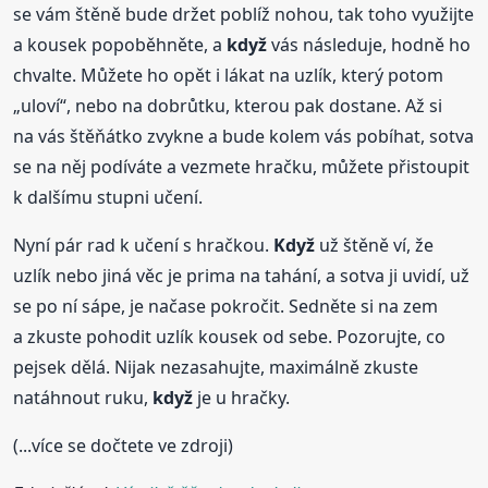
se vám štěně bude držet poblíž nohou, tak toho využijte
a kousek popoběhněte, a
když
vás následuje, hodně ho
chvalte. Můžete ho opět i lákat na uzlík, který potom
„uloví“, nebo na dobrůtku, kterou pak dostane. Až si
na vás štěňátko zvykne a bude kolem vás pobíhat, sotva
se na něj podíváte a vezmete hračku, můžete přistoupit
k dalšímu stupni učení.
Nyní pár rad k učení s hračkou.
Když
už štěně ví, že
uzlík nebo jiná věc je prima na tahání, a sotva ji uvidí, už
se po ní sápe, je načase pokročit. Sedněte si na zem
a zkuste pohodit uzlík kousek od sebe. Pozorujte, co
pejsek dělá. Nijak nezasahujte, maximálně zkuste
natáhnout ruku,
když
je u hračky.
(...více se dočtete ve zdroji)