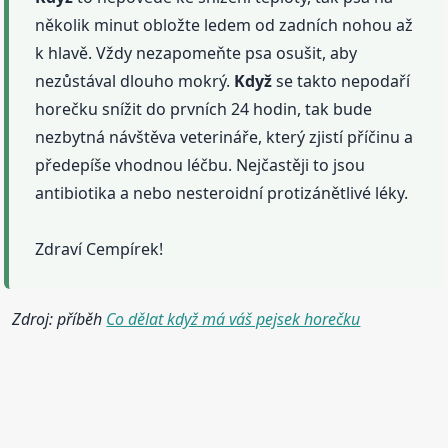
několik minut obložte ledem od zadních nohou až
k hlavě. Vždy nezapomeňte psa osušit, aby
nezůstával dlouho mokrý.
Když
se takto nepodaří
horečku snížit do prvních 24 hodin, tak bude
nezbytná návštěva veterináře, který zjistí příčinu a
předepíše vhodnou léčbu. Nejčastěji to jsou
antibiotika a nebo nesteroidní protizánětlivé léky.
Zdraví Cempírek!
Zdroj: příběh
Co dělat když má váš pejsek horečku