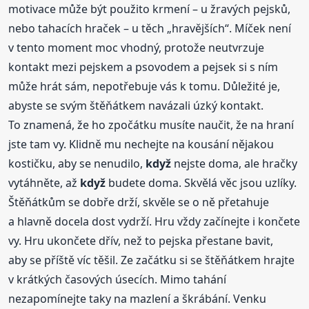
motivace může být použito krmení – u žravých pejsků,
nebo tahacích hraček – u těch „hravějších“. Míček není
v tento moment moc vhodný, protože neutvrzuje
kontakt mezi pejskem a psovodem a pejsek si s ním
může hrát sám, nepotřebuje vás k tomu. Důležité je,
abyste se svým štěňátkem navázali úzký kontakt.
To znamená, že ho zpočátku musíte naučit, že na hraní
jste tam vy. Klidně mu nechejte na kousání nějakou
kostičku, aby se nenudilo,
když
nejste doma, ale hračky
vytáhněte, až
když
budete doma. Skvělá věc jsou uzlíky.
Štěňátkům se dobře drží, skvěle se o ně přetahuje
a hlavně docela dost vydrží. Hru vždy začínejte i končete
vy. Hru ukončete dřív, než to pejska přestane bavit,
aby se příště víc těšil. Ze začátku si se štěňátkem hrajte
v krátkých časových úsecích. Mimo tahání
nezapomínejte taky na mazlení a škrábání. Venku