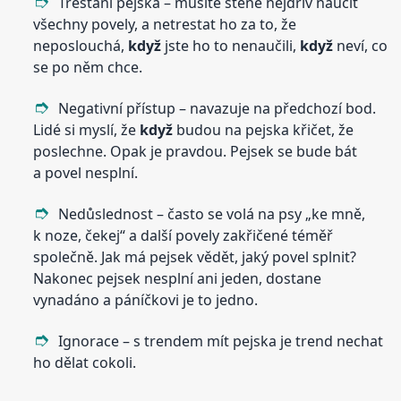
Trestání pejska – musíte štěně nejdřív naučit
všechny povely, a netrestat ho za to, že
neposlouchá,
když
jste ho to nenaučili,
když
neví, co
se po něm chce.
Negativní přístup – navazuje na předchozí bod.
Lidé si myslí, že
když
budou na pejska křičet, že
poslechne. Opak je pravdou. Pejsek se bude bát
a povel nesplní.
Nedůslednost – často se volá na psy „ke mně,
k noze, čekej“ a další povely zakřičené téměř
společně. Jak má pejsek vědět, jaký povel splnit?
Nakonec pejsek nesplní ani jeden, dostane
vynadáno a páníčkovi je to jedno.
Ignorace – s trendem mít pejska je trend nechat
ho dělat cokoli.