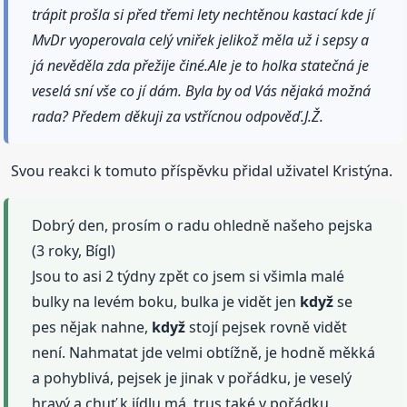
trápit prošla si před třemi lety nechtěnou kastací kde jí
MvDr vyoperovala celý vniřek jelikož měla už i sepsy a
já nevěděla zda přežije činé.Ale je to holka statečná je
veselá sní vše co jí dám. Byla by od Vás nějaká možná
rada? Předem děkuji za vstřícnou odpověď.J.Ž.
Svou reakci k tomuto příspěvku přidal uživatel Kristýna.
Dobrý den, prosím o radu ohledně našeho pejska
(3 roky, Bígl)
Jsou to asi 2 týdny zpět co jsem si všimla malé
bulky na levém boku, bulka je vidět jen
když
se
pes nějak nahne,
když
stojí pejsek rovně vidět
není. Nahmatat jde velmi obtížně, je hodně měkká
a pohyblivá, pejsek je jinak v pořádku, je veselý
hravý a chuť k jídlu má, trus také v pořádku.