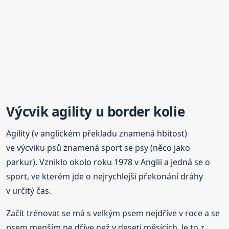
Výcvik agility u border kolie
Agility (v anglickém překladu znamená hbitost)
ve výcviku psů znamená sport se psy (něco jako
parkur). Vzniklo okolo roku 1978 v Anglii a jedná se o
sport, ve kterém jde o nejrychlejší překonání dráhy
v určitý čas.
Začít trénovat se má s velkým psem nejdříve v roce a se
psem menším ne dříve než v deseti měsících. Je to z