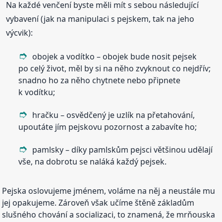
Na každé venčení byste měli mít s sebou následující
vybavení (jak na manipulaci s pejskem, tak na jeho
výcvik):
obojek a vodítko – obojek bude nosit pejsek
po celý život, měl by si na něho zvyknout co nejdřív;
snadno ho za něho chytnete nebo připnete
k vodítku;
hračku – osvědčený je uzlík na přetahování,
upoutáte jím pejskovu pozornost a zabavíte ho;
pamlsky – díky pamlskům pejsci většinou udělají
vše, na dobrotu se naláká každý pejsek.
Pejska oslovujeme jménem, voláme na něj a neustále mu
jej opakujeme. Zároveň však učíme štěně základům
slušného chování a socializaci, to znamená, že mrňouska