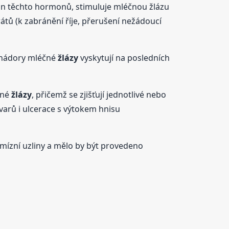
in těchto hormonů, stimuluje mléčnou žlázu
átů (k zabránění říje, přerušení nežádoucí
e nádory mléčné
žlázy
vyskytují na posledních
čné
žlázy
, přičemž se zjišťují jednotlivé nebo
varů i ulcerace s výtokem hnisu
 mízní uzliny a mělo by být provedeno