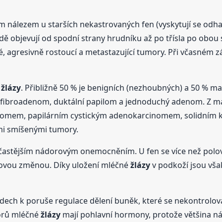
 nálezem u starších nekastrovaných fen (vyskytují se odh
ě objevují od spodní strany hrudníku až po třísla po obou s
ké, agresivně rostoucí a metastazující tumory. Při včasném 
é
žlázy
. Přibližně 50 % je benigních (nezhoubných) a 50 % ma
, fibroadenom, duktální papilom a jednoduchý adenom. Z m
omem, papilárním cystickým adenokarcinomem, solidním 
i smíšenými tumory.
jčastějším nádorovým onemocněním. U fen se více než polov
orovou změnou. Díky uložení mléčné
žlázy
v podkoží jsou vš
adech k poruše regulace dělení buněk, které se nekontrolo
dorů mléčné
žlázy
mají pohlavní hormony, protože většina 