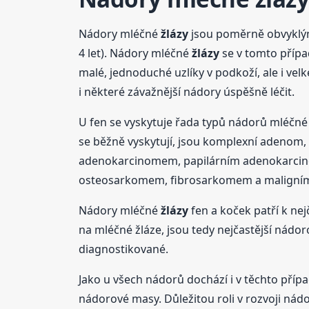
Nádory mléčné
žlázy
jsou poměrně obvyklým
4 let). Nádory mléčné
žlázy
se v tomto případ
malé, jednoduché uzlíky v podkoží, ale i vel
i některé závažnější nádory úspěšně léčit.
U fen se vyskytuje řada typů nádorů mléčn
se běžně vyskytují, jsou komplexní adenom
adenokarcinomem, papilárním adenokarcin
osteosarkomem, fibrosarkomem a maligním
Nádory mléčné
žlázy
fen a koček patří k ne
na mléčné žláze, jsou tedy nejčastější nád
diagnostikované.
Jako u všech nádorů dochází i v těchto příp
nádorové masy. Důležitou roli v rozvoji ná