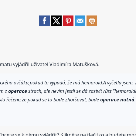
matu vyjádřil uživatel Vladimíra Matušková.
ého ovčáka,pokud to vypadá, že má hemoroid.A vyčetla jsem, že m
ám z
operace
strach, ale nevím jestli se dá zastvit růst "hemoroi
bylo řečeno,že pokud se to bude zhoršovat, bude
operace
nutná
hcete se k němu vyjádřit? Klikněte na tlačítko a budete moci