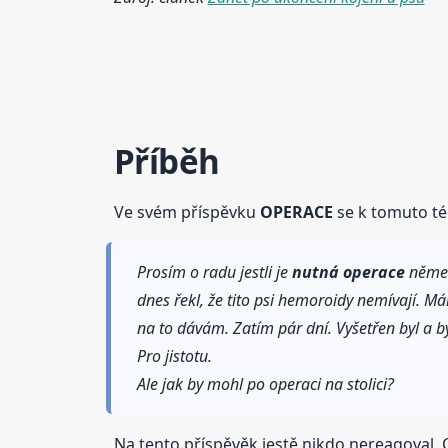
Příběh
Ve svém příspěvku
OPERACE
se k tomuto té
Prosím o radu jestli je
nutná
operace
německ
dnes řekl, že tito psi hemoroidy nemívají. M
na to dávám. Zatím pár dní. Vyšetřen byl a 
Pro jistotu.
Ale jak by mohl po operaci na stolici?
Na tento příspěvěk jestě nikdo nereagoval. C