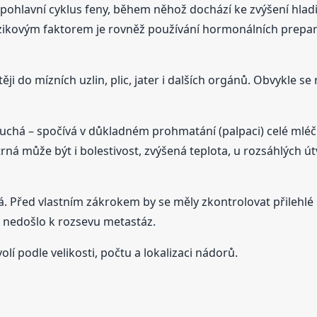
ohlavní cyklus feny, během něhož dochází ke zvýšení hlad
Rizikovým faktorem je rovněž používání hormonálních prepar
i do mízních uzlin, plic, jater i dalších orgánů. Obvykle s
chá – spočívá v důkladném prohmatání (palpaci) celé mlé
ná může být i bolestivost, zvýšená teplota, u rozsáhlých út
ká. Před vlastním zákrokem by se měly zkontrolovat přilehlé
a nedošlo k rozsevu metastáz.
lí podle velikosti, počtu a lokalizaci nádorů.