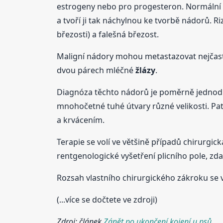
estrogeny nebo pro progesteron. Normální p
a tvoří ji tak náchylnou ke tvorbě nádorů. 
březosti) a falešná březost.
Maligní nádory mohou metastazovat nejčastěj
dvou párech mléčné
žlázy
.
Diagnóza těchto nádorů je poměrně jednodu
mnohočetné tuhé útvary různé velikosti. Patr
a krvácením.
Terapie se volí ve většině případů chirurgic
rentgenologické vyšetření plicního pole, zd
Rozsah vlastního chirurgického zákroku se vo
(...více se dočtete ve zdroji)
Zdroj: článek
Zánět po ukončení kojení u psů