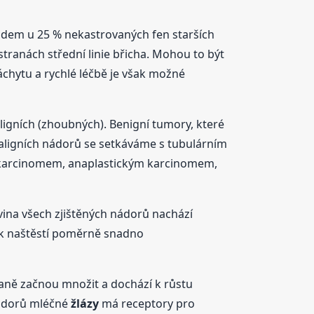
adem u 25 % nekastrovaných fen starších
tranách střední linie břicha. Mohou to být
záchytu a rychlé léčbě je však možné
ligních (zhoubných). Benigní tumory, které
aligních nádorů se setkáváme s tubulárním
karcinomem, anaplastickým karcinomem,
ina všech zjištěných nádorů nachází
ak naštěstí poměrně snadno
vaně začnou množit a dochází k růstu
nádorů mléčné
žlázy
má receptory pro