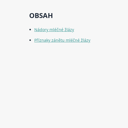
OBSAH
Nádory mléčné žlázy
Příznaky zánětu mléčné žlázy