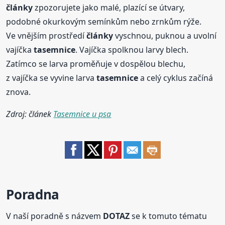
články
zpozorujete jako malé, plazící se útvary,
podobné okurkovým semínkům nebo zrnkům rýže.
Ve vnějším prostředí
články
vyschnou, puknou a uvolní
vajíčka
tasemnice
. Vajíčka spolknou larvy blech.
Zatímco se larva proměňuje v dospělou blechu,
z vajíčka se vyvine larva
tasemnice
a celý cyklus začíná
znova.
Zdroj: článek
Tasemnice u psa
Poradna
V naší poradně s názvem
DOTAZ
se k tomuto tématu