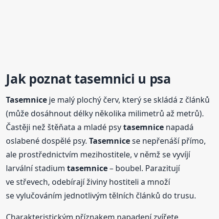
Jak poznat tasemnici u psa
Tasemnice
je malý plochý červ, který se skládá z článků
(může dosáhnout délky několika milimetrů až metrů).
Častěji než štěňata a mladé psy
tasemnice
napadá
oslabené dospělé psy.
Tasemnice
se nepřenáší přímo,
ale prostřednictvím mezihostitele, v němž se vyvíjí
larvální stadium
tasemnice
– boubel. Parazitují
ve střevech, odebírají živiny hostiteli a množí
se vylučováním jednotlivým tělních článků do trusu.
Charakteristickým příznakem napadení zvířete