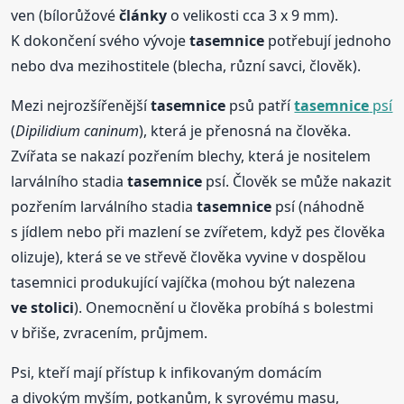
ven (bílorůžové
články
o velikosti cca 3 x 9 mm).
K dokončení svého vývoje
tasemnice
potřebují jednoho
nebo dva mezihostitele (blecha, různí savci, člověk).
Mezi nejrozšířenější
tasemnice
psů patří
tasemnice
psí
(
Dipilidium caninum
), která je přenosná na člověka.
Zvířata se nakazí pozřením blechy, která je nositelem
larválního stadia
tasemnice
psí. Člověk se může nakazit
pozřením larválního stadia
tasemnice
psí (náhodně
s jídlem nebo při mazlení se zvířetem, když pes člověka
olizuje), která se ve střevě člověka vyvine v dospělou
tasemnici produkující vajíčka (mohou být nalezena
ve stolici
). Onemocnění u člověka probíhá s bolestmi
v břiše, zvracením, průjmem.
Psi, kteří mají přístup k infikovaným domácím
a divokým myším, potkanům, k syrovému masu,