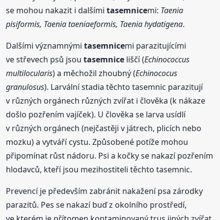
se mohou nakazit i dalšími
tasemnice
mi:
Taenia
pisiformis, Taenia taeniaeformis, Taenia hydatigena
.
Dalšími významnými
tasemnice
mi parazitujícími
ve střevech psů jsou
tasemnice
liščí (
Echinococcus
multilocularis
) a měchožil zhoubný (
Echinococus
granulosus
). Larvální stadia těchto tasemnic parazitují
v různých orgánech různých zvířat i člověka (k nákaze
došlo pozřením vajíček). U člověka se larva usídlí
v různých orgánech (nejčastěji v játrech, plicích nebo
mozku) a vytváří cystu. Způsobené potíže mohou
připomínat růst nádoru. Psi a kočky se nakazí pozřením
hlodavců, kteří jsou mezihostiteli těchto tasemnic.
Prevencí je především zabránit nakažení psa zárodky
parazitů. Pes se nakazí buď z okolního prostředí,
ve kterém je přítomen kontaminovaný trus jiných zvířat,