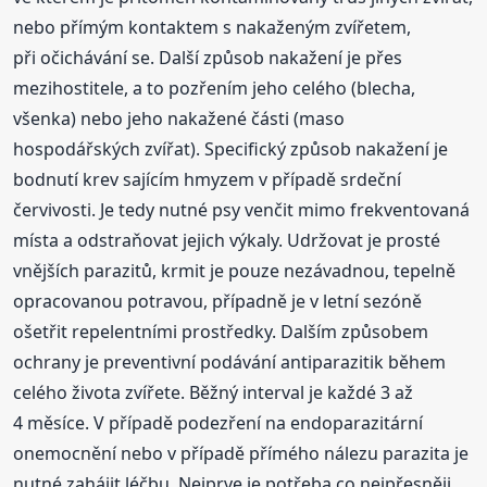
nebo přímým kontaktem s nakaženým zvířetem,
při očichávání se. Další způsob nakažení je přes
mezihostitele, a to pozřením jeho celého (blecha,
všenka) nebo jeho nakažené části (maso
hospodářských zvířat). Specifický způsob nakažení je
bodnutí krev sajícím hmyzem v případě srdeční
červivosti. Je tedy nutné psy venčit mimo frekventovaná
místa a odstraňovat jejich výkaly. Udržovat je prosté
vnějších parazitů, krmit je pouze nezávadnou, tepelně
opracovanou potravou, případně je v letní sezóně
ošetřit repelentními prostředky. Dalším způsobem
ochrany je preventivní podávání antiparazitik během
celého života zvířete. Běžný interval je každé 3 až
4 měsíce. V případě podezření na endoparazitární
onemocnění nebo v případě přímého nálezu parazita je
nutné zahájit léčbu. Nejprve je potřeba co nejpřesněji