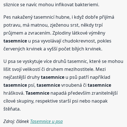
sliznice se navíc mohou infikovat bakteriemi.
Pes nakažený tasemnicí hubne, i když dobře přijímá
potravu, má matnou, zježenou srst, někdy trpí
průjmem a zvracením. Zplodiny látkové výměny
tasemnice
u psa vyvolávají chudokrevnost, pokles
červených krvinek a vyšší počet bílých krvinek.
U psa se vyskytuje více druhů tasemnic, které se mohou
lišit svojí velikostí či druhem mezihostitele. Mezi
nejčastější druhy
tasemnice
u psů patří například
tasemnice
psí,
tasemnice
vroubená či
tasemnice
hrášková.
Tasemnice
napadá především zranitelnější
cílové skupiny, respektive starší psi nebo naopak
štěňata.
Zdroj: článek
Tasemnice u psa