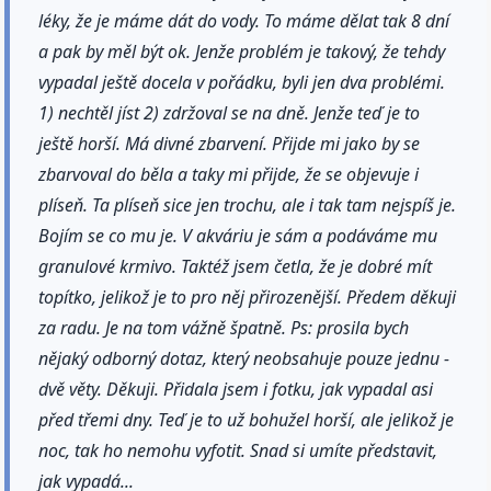
léky, že je máme dát do vody. To máme dělat tak 8 dní
a pak by měl být ok. Jenže problém je takový, že tehdy
vypadal ještě docela v pořádku, byli jen dva problémi.
1) nechtěl jíst 2) zdržoval se na dně. Jenže teď je to
ještě horší. Má divné zbarvení. Přijde mi jako by se
zbarvoval do běla a taky mi přijde, že se objevuje i
plíseň. Ta plíseň sice jen trochu, ale i tak tam nejspíš je.
Bojím se co mu je. V akváriu je sám a podáváme mu
granulové krmivo. Taktéž jsem četla, že je dobré mít
topítko, jelikož je to pro něj přirozenější. Předem děkuji
za radu. Je na tom vážně špatně. Ps: prosila bych
nějaký odborný dotaz, který neobsahuje pouze jednu -
dvě věty. Děkuji. Přidala jsem i fotku, jak vypadal asi
před třemi dny. Teď je to už bohužel horší, ale jelikož je
noc, tak ho nemohu vyfotit. Snad si umíte představit,
jak vypadá...