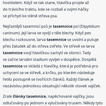
hostitelem. Když se tak stane, hlavička projde až
do trávicího traktu, kde se rozbalí a svými háčky
se přichytí ke stěně střeva psa.
Nejčastější tasemnicí psů je
tasemnice
psí (Dipylidium
caninum). Její larva se vyvíjí v těle blechy. Když pes
blechu rozkousne, larva
tasemnice
se uvolní a putuje
přes žaludek až do střeva zvířete. Ve střevě se larva
tasemnice
svojí hlavičkou zachytí ve sliznici. Tady
se začne larvální stadium vyvíjet v dospělce. Dospělá
tasemnice
se skládá z hlavičky, která je potřebná pro
uchycení se ve střevě, a krčku, po kterém následuje
řetěz postupně se tvořících článků. Každý článek je
nezávislou jednotkou obsahující několik stovek vajíček.
Zralé
články
tasemnice
, napěchované vajíčky, jsou
odlučovány po jednom a vylučovány trusem. Někdy tyto