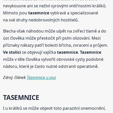
nevykousne ani se neživí syrovými vnitřnostmi králíků.
Mimoto jsou
tasemnice
vybíravé a specializované
na své druhy nedobrovolných hostitelů.
Blecha však náhodou může ulpět na zvířecí tlamě a do
úst člověka může přeskočit při psím olizování. Mezi
příznaky nákazy patří bolesti břicha, zvracení a průjem.
Ve stolici
se objevují vajíčka
tasemnice
.
Tasemnice
může v těle člověka vytvořit obrovské cysty podobné
nádoru, které je často nutné odstranit operativně.
Zdroj: článek
Tasemnice u psa
TASEMNICE
I u králíků se může objevit toto parazitní onemocnění,