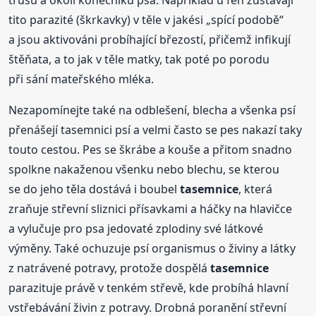
trusu a okolí konečníku psa. Například u fen zůstávají
tito parazité (škrkavky) v těle v jakési „spící podobě“
a jsou aktivováni probíhající březostí, přičemž infikují
štěňata, a to jak v těle matky, tak poté po porodu
při sání mateřského mléka.
Nezapomínejte také na odblešení, blecha a všenka psí
přenášejí tasemnici psí a velmi často se pes nakazí taky
touto cestou. Pes se škrábe a kouše a přitom snadno
spolkne nakaženou všenku nebo blechu, se kterou
se do jeho těla dostává i boubel
tasemnice
, která
zraňuje střevní sliznici přísavkami a háčky na hlavičce
a vylučuje pro psa jedovaté zplodiny své látkové
výměny. Také ochuzuje psí organismus o živiny a látky
z natrávené potravy, protože dospělá
tasemnice
parazituje právě v tenkém střevě, kde probíhá hlavní
vstřebávání živin z potravy. Drobná poranění střevní