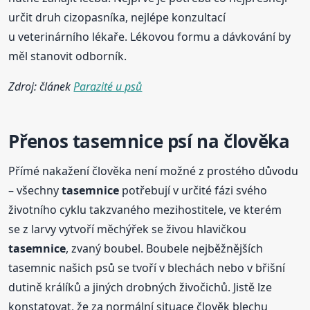
určit druh cizopasníka, nejlépe konzultací
u veterinárního lékaře. Lékovou formu a dávkování by
měl stanovit odborník.
Zdroj: článek
Parazité u psů
Přenos
tasemnice
psí na člověka
Přímé nakažení člověka není možné z prostého důvodu
– všechny
tasemnice
potřebují v určité fázi svého
životního cyklu takzvaného mezihostitele, ve kterém
se z larvy vytvoří měchýřek se živou hlavičkou
tasemnice
, zvaný boubel. Boubele nejběžnějších
tasemnic našich psů se tvoří v blechách nebo v břišní
dutině králíků a jiných drobných živočichů. Jistě lze
konstatovat, že za normální situace člověk blechu