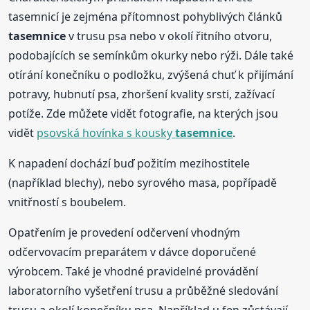
tasemnicí je zejména přítomnost pohyblivých článků
tasemnice
v trusu psa nebo v okolí řitního otvoru,
podobajících se semínkům okurky nebo rýži. Dále také
otírání konečníku o podložku, zvýšená chuť k přijímání
potravy, hubnutí psa, zhoršení kvality srsti, zažívací
potíže. Zde můžete vidět fotografie, na kterých jsou
vidět
psovská hovínka s kousky
tasemnice
.
K napadení dochází buď požitím mezihostitele
(například blechy), nebo syrového masa, popřípadě
vnitřností s boubelem.
Opatřením je provedení odčervení vhodným
odčervovacím preparátem v dávce doporučené
výrobcem. Také je vhodné pravidelné provádění
laboratorního vyšetření trusu a průběžné sledování