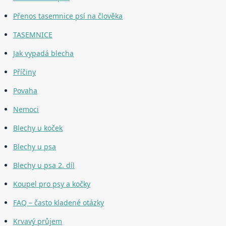
Přenos tasemnice psí na člověka
TASEMNICE
Jak vypadá blecha
Příčiny
Povaha
Nemoci
Blechy u koček
Blechy u psa
Blechy u psa 2. díl
Koupel pro psy a kočky
FAQ – často kladené otázky
Krvavý průjem