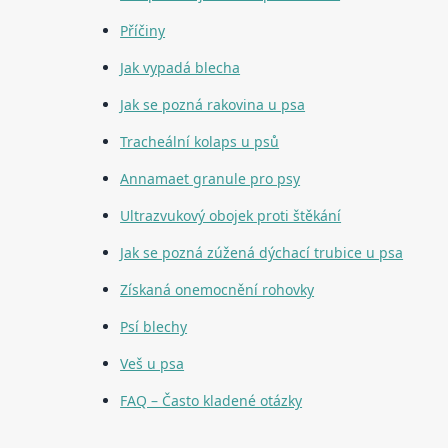
Příčiny
Jak vypadá blecha
Jak se pozná rakovina u psa
Tracheální kolaps u psů
Annamaet granule pro psy
Ultrazvukový obojek proti štěkání
Jak se pozná zúžená dýchací trubice u psa
Získaná onemocnění rohovky
Psí blechy
Veš u psa
FAQ – Často kladené otázky