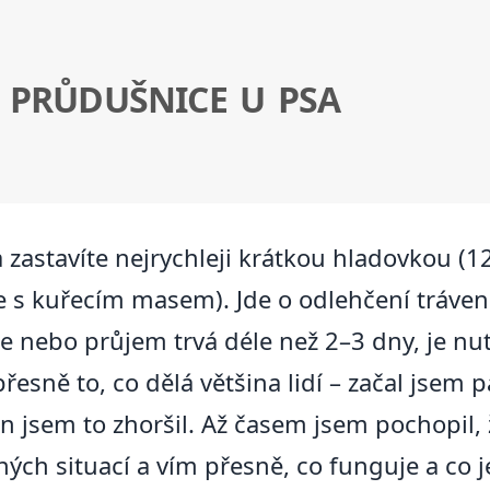
 PRŮDUŠNICE U PSA
zastavíte nejrychleji krátkou hladovkou (1
 s kuřecím masem). Jde o odlehčení trávení,
ie nebo průjem trvá déle než 2–3 dny, je nu
esně to, co dělá většina lidí – začal jsem 
 jsem to zhoršil. Až časem jsem pochopil, 
ch situací a vím přesně, co funguje a co j