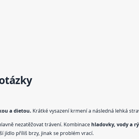
 otázky
kou a dietou.
Krátké vysazení krmení a následná lehká strav
avně nezatěžovat trávení. Kombinace
hladovky, vody a r
 jídlo příliš brzy, jinak se problém vrací.