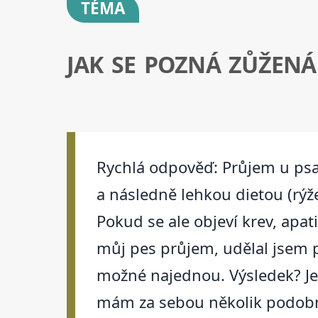
TÉMA
JAK SE POZNÁ ZŮŽENÁ
Rychlá odpověď: Průjem u psa 
a následně lehkou dietou (rýže
Pokud se ale objeví krev, apat
můj pes průjem, udělal jsem př
možné najednou. Výsledek? Jen
mám za sebou několik podobný