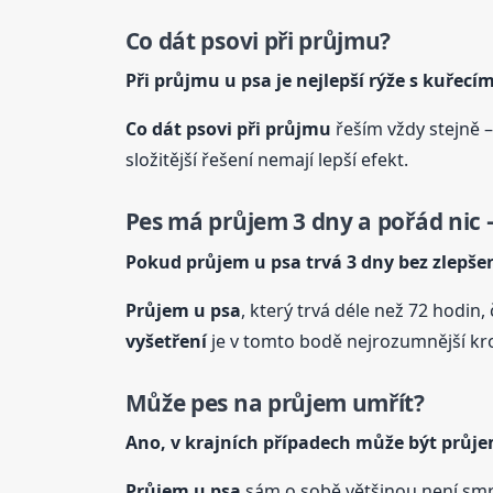
Co dát psovi při průjmu?
Při průjmu
u psa
je nejlepší rýže s kuřec
Co dát psovi při průjmu
řeším vždy stejně –
složitější řešení nemají lepší efekt.
Pes má průjem 3 dny a pořád nic –
Pokud průjem
u psa
trvá 3 dny bez zlepšen
Průjem
u psa
, který trvá déle než 72 hodin
vyšetření
je v tomto bodě nejrozumnější krok
Může pes na průjem umřít?
Ano, v krajních případech může být průj
Průjem
u psa
sám o sobě většinou není smrt