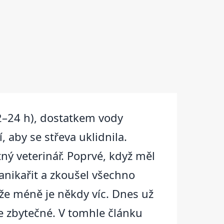
2–24 h), dostatkem vody
 aby se střeva uklidnila.
tný veterinář. Poprvé, když měl
panikařit a zkoušel všechno
že méně je někdy víc. Dnes už
e zbytečné. V tomhle článku