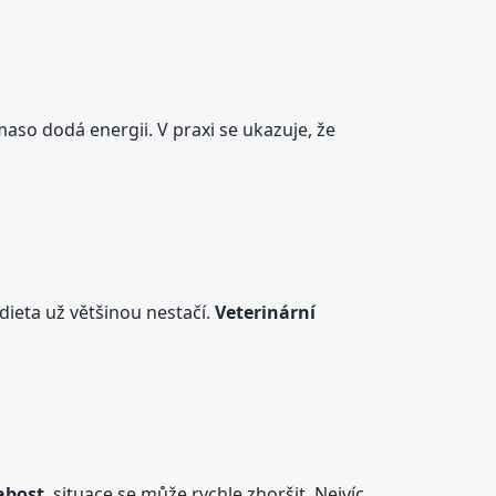
maso dodá energii. V praxi se ukazuje, že
dieta už většinou nestačí.
Veterinární
abost
, situace se může rychle zhoršit. Nejvíc