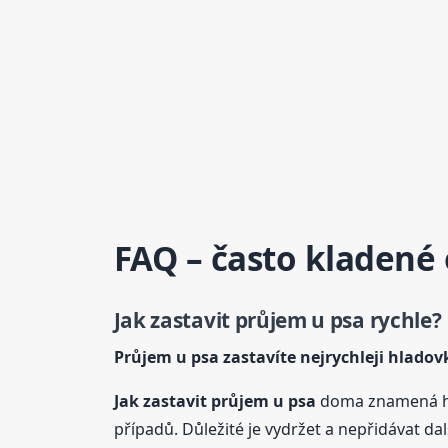
FAQ – často kladené
Jak zastavit průjem
u psa
rychle?
Průjem
u psa
zastavíte nejrychleji hladov
Jak zastavit průjem
u psa
doma znamená hl
případů. Důležité je vydržet a nepřidávat další