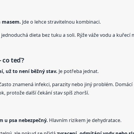
ím masem.
Jde o lehce stravitelnou kombinaci.
 jednoduchá dieta bez tuku a soli. Rýže váže vodu a kuřecí 
 co teď?
í, už to není běžný stav.
Je potřeba jednat.
, často znamená infekci, parazity nebo jiný problém. Domácí 
, protože další čekání stav spíš zhorší.
em
u psa
nebezpečný.
Hlavním rizikem je dehydratace.
elný, ale pokud se přidá
zvracení, odmítání vody nebo sl