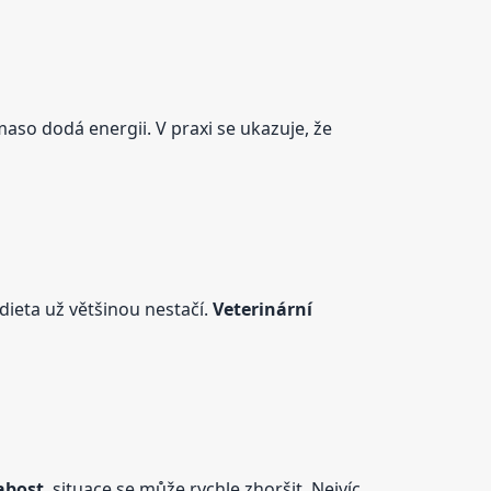
maso dodá energii. V praxi se ukazuje, že
dieta už většinou nestačí.
Veterinární
abost
, situace se může rychle zhoršit. Nejvíc