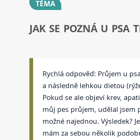
TÉMA
JAK SE POZNÁ U PSA 
Rychlá odpověď: Průjem u psa 
a následně lehkou dietou (rýže
Pokud se ale objeví krev, apat
můj pes průjem, udělal jsem př
možné najednou. Výsledek? Jen
mám za sebou několik podobný