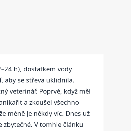
2–24 h), dostatkem vody
 aby se střeva uklidnila.
tný veterinář. Poprvé, když měl
panikařit a zkoušel všechno
že méně je někdy víc. Dnes už
e zbytečné. V tomhle článku