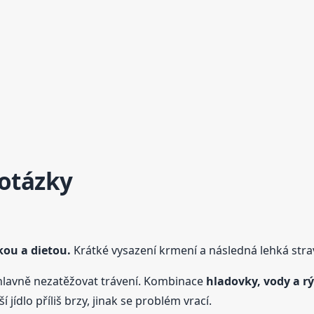
 otázky
kou a dietou.
Krátké vysazení krmení a následná lehká strav
avně nezatěžovat trávení. Kombinace
hladovky, vody a r
 jídlo příliš brzy, jinak se problém vrací.