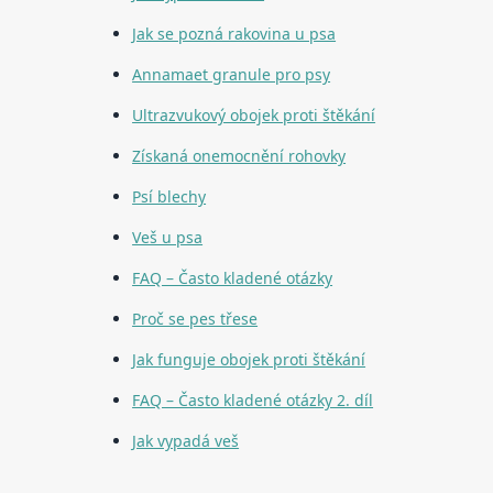
Jak se pozná rakovina u psa
Annamaet granule pro psy
Ultrazvukový obojek proti štěkání
Získaná onemocnění rohovky
Psí blechy
Veš u psa
FAQ – Často kladené otázky
Proč se pes třese
Jak funguje obojek proti štěkání
FAQ – Často kladené otázky 2. díl
Jak vypadá veš