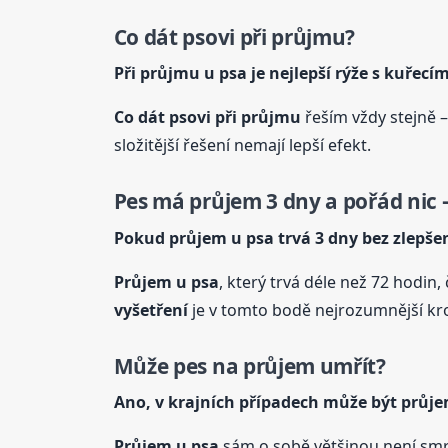
Co dát psovi při průjmu?
Při průjmu
u psa
je nejlepší rýže s kuřec
Co dát psovi při průjmu
řeším vždy stejně –
složitější řešení nemají lepší efekt.
Pes má průjem 3 dny a pořád nic –
Pokud průjem
u psa
trvá 3 dny bez zlepšen
Průjem
u psa
, který trvá déle než 72 hodin
vyšetření
je v tomto bodě nejrozumnější krok
Může pes na průjem umřít?
Ano, v krajních případech může být průj
Průjem
u psa
sám o sobě většinou není smrt