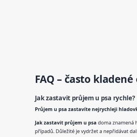
FAQ – často kladené
Jak zastavit průjem
u psa
rychle?
Průjem
u psa
zastavíte nejrychleji hladov
Jak zastavit průjem
u psa
doma znamená hl
případů. Důležité je vydržet a nepřidávat další