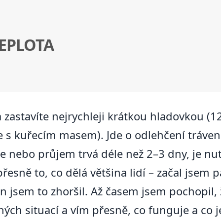
TEPLOTA
zastavíte nejrychleji krátkou hladovkou (1
 s kuřecím masem). Jde o odlehčení trávení,
ie nebo průjem trvá déle než 2–3 dny, je nu
esně to, co dělá většina lidí – začal jsem 
 jsem to zhoršil. Až časem jsem pochopil, 
ch situací a vím přesně, co funguje a co j