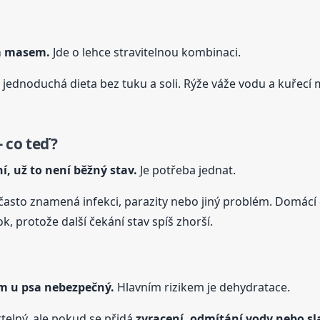
ím masem.
Jde o lehce stravitelnou kombinaci.
 jednoduchá dieta bez tuku a soli. Rýže váže vodu a kuřecí 
 co teď?
í, už to není běžný stav.
Je potřeba jednat.
, často znamená infekci, parazity nebo jiný problém. Domácí 
, protože další čekání stav spíš zhorší.
em
u psa
nebezpečný.
Hlavním rizikem je dehydratace.
elný, ale pokud se přidá
zvracení, odmítání vody nebo sl