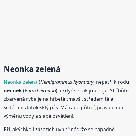
Neonka zelená
Neonka zelená
(
Hemigrammus hyanuary
) nepatří k rod
u
neonek
(
Paracheirodon
), i když se tak jmenuje. Stříbřitě
zbarvená ryba je na hřbetě tmavší, středem těla
se táhne zlatolesklý pás. Má ráda přítmí, pravidelnou
výměnu vody a slabé osvětlení.
Při jakýchkoli zásazích uvnitř nádrže se nápadně