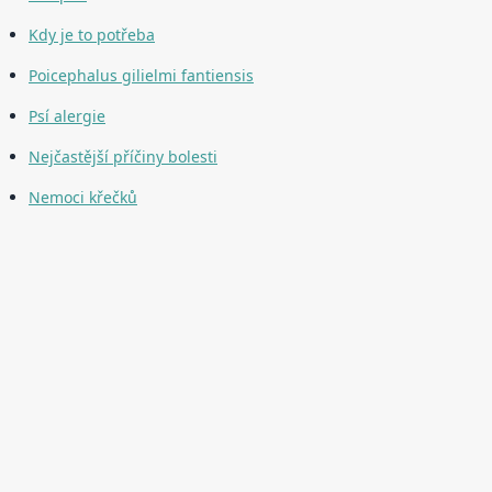
Kdy je to potřeba
Poicephalus gilielmi fantiensis
Psí alergie
Nejčastější příčiny bolesti
Nemoci křečků