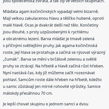
jsou společenská zvířata, a tak žijí ve větších skupinách.
Mláďata agam kočinčinských vypadají velmi bizarně.
Mají velkou zakulacenou hlavu a tělíčko hubené, oproti
malé hlavě. Ocas je dvakrát delší než tělo. Končetiny
jsou dlouhé, s prsty uzpůsobenými k rychlému
a obratnému lezení. Barva mláďat je tmavě zelená
s příčnými světlejšími pruhy. Jak agama kočinčinská
roste, její hlava se protahuje a začíná se rýsovat výrazný
„čumák". Barva se mění v brčálově zelenou a světlé
pruhy se ztrácejí. Na hřbetě a hlavě začíná růst hřeben.
Nyní nastává čas, kdy již můžeme začít rozeznávat
pohlaví. Samcům roste dále hřeben na hřbetě, kdežto
u samic zůstávají jen mírné rohovité výrůstky. Samice
málokdy přesáhnou 70 cm.
Je lepší chovat skupinu o jednom samci a dvou