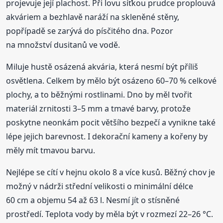
projevuje její plachost. Při lovu síťkou prudce proplouvá
akváriem a bezhlavě naráží na skleněné stěny,
popřípadě se zarývá do písčitého dna. Pozor
na množství dusitanů ve vodě.
Miluje hustě osázená akvária, která nesmí být příliš
osvětlena. Celkem by mělo být osázeno 60–70 % celkové
plochy, a to běžnými rostlinami. Dno by měl tvořit
materiál zrnitosti 3–5 mm a tmavé barvy, protože
poskytne neonkám pocit většího bezpečí a vynikne také
lépe jejich barevnost. I dekorační kameny a kořeny by
měly mít tmavou barvu.
Nejlépe se cítí v hejnu okolo 8 a více kusů. Běžný chov je
možný v nádrži střední velikosti o minimální délce
60 cm a objemu 54 až 63 l. Nesmí jít o stísněné
prostředí. Teplota vody by měla být v rozmezí 22–26 °C.