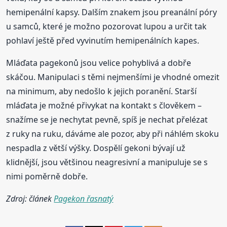
hemipenální kapsy. Dalším znakem jsou preanální póry
u samců, které je možno pozorovat lupou a určit tak
pohlaví ještě před vyvinutím hemipenálních kapes.
Mláďata pagekonů jsou velice pohyblivá a dobře
skáčou. Manipulaci s těmi nejmenšími je vhodné omezit
na minimum, aby nedošlo k jejich poranění. Starší
mláďata je možné přivykat na kontakt s člověkem –
snažíme se je nechytat pevně, spíš je nechat přelézat
z ruky na ruku, dáváme ale pozor, aby při náhlém skoku
nespadla z větší výšky. Dospělí gekoni bývají už
klidnější, jsou většinou neagresivní a manipuluje se s
nimi poměrně dobře.
Zdroj: článek
Pagekon řasnatý