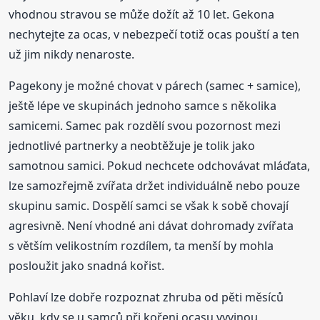
vhodnou stravou se může dožít až 10 let. Gekona
nechytejte za ocas, v nebezpečí totiž ocas pouští a ten
už jim nikdy nenaroste.
Pagekony je možné chovat v párech (samec + samice),
ještě lépe ve skupinách jednoho samce s několika
samicemi. Samec pak rozdělí svou pozornost mezi
jednotlivé partnerky a neobtěžuje je tolik jako
samotnou samici. Pokud nechcete odchovávat mláďata,
lze samozřejmě zvířata držet individuálně nebo pouze
skupinu samic. Dospělí samci se však k sobě chovají
agresivně. Není vhodné ani dávat dohromady zvířata
s větším velikostním rozdílem, ta menší by mohla
posloužit jako snadná kořist.
Pohlaví lze dobře rozpoznat zhruba od pěti měsíců
věku, kdy se u samců při kořeni ocasu vyvinou