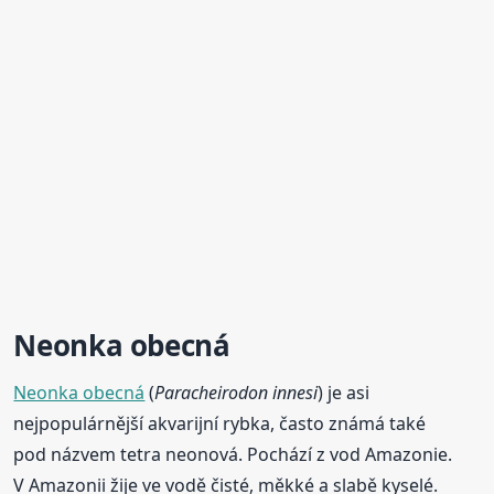
Neonka obecná
Neonka obecná
(
Paracheirodon innesi
) je asi
nejpopulárnější akvarijní rybka, často známá také
pod názvem tetra neonová. Pochází z vod Amazonie.
V Amazonii žije ve vodě čisté, měkké a slabě kyselé.