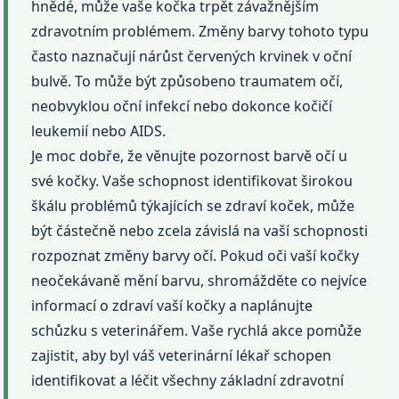
hnědé, může vaše kočka trpět závažnějším
zdravotním problémem. Změny barvy tohoto typu
často naznačují nárůst červených krvinek v oční
bulvě. To může být způsobeno traumatem očí,
neobvyklou oční infekcí nebo dokonce kočičí
leukemií nebo AIDS.
Je moc dobře, že věnujte pozornost barvě očí u
své kočky. Vaše schopnost identifikovat širokou
škálu problémů týkajících se zdraví koček, může
být částečně nebo zcela závislá na vaší schopnosti
rozpoznat změny barvy očí. Pokud oči vaší kočky
neočekávaně mění barvu, shromážděte co nejvíce
informací o zdraví vaší kočky a naplánujte
schůzku s veterinářem. Vaše rychlá akce pomůže
zajistit, aby byl váš veterinární lékař schopen
identifikovat a léčit všechny základní zdravotní