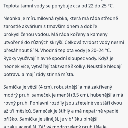
Teplota tamní vody se pohybuje cca od 22 do 25 °C.
Neonka je mírumilovná rybka, která má ráda středně
zarostlé akvárium s tmavším dnem a dobře
prokysličenou vodou. Má ráda kořeny a kameny
utvořené do různých skrýší. Celková tvrdost vody nesmí
přesáhnout 8°N. Vhodná teplota vody je 20–24 °C.
Rybky využívají hlavně spodní sloupec vody. Když je
neonek více, vytvářejí takzvané školky. Neustále hledají
potravu a mají rády stinná místa.
Samička je větší (4 cm), robustnější a má zakřivený
modrý pruh, sameček je menší (3,5 cm), hubenější a má
rovný pruh. Pohlavní rozdíly jsou zřetelné ve stáří dvou
až tří měsíců. Sameček je štíhlý a má nepatrně vpadlé
bříško. Samička je silnější, je v bříšku plnější
a zakulacenější. Zářivý modrozelený pruh těla je