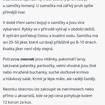
u samičky lomený. U samečka má zářivý pruh spíše
přímější tvar.
V době tření samci bojují o samičky a jsou více
vybarvení. Rybky se v přírodě vytírají v období dešťů.
K vytírání potřebují čistou a kvalitní vodu. Samička má
asi 20–50 jiker, které uzrávají přibližně po 8–10 dnech.
Kvalita jiker není vždy stejná.
Potravo
u neonek
jsou nitěnky, pakomáří larvy,
takzvané patentky, perloočky, velmi vhodné jsou živé
nebo mražené buchanky, suché vločkové krmivo
a hlávkový salát. Krmit je lépe málo, ale raději častěji.
Neonku obecnou lze zakoupit ve zverimexech nebo
přímo u akvaristů, kde se její cena pohybuje kolem
12 korun za kus.