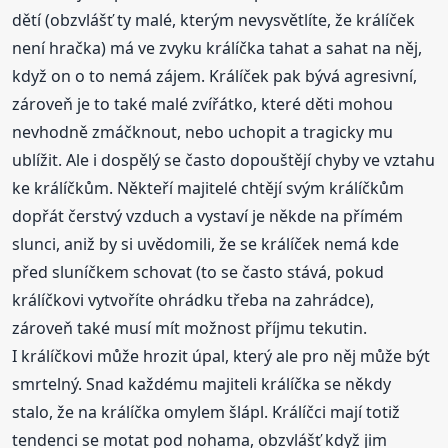
dětí (obzvlášť ty malé, kterým nevysvětlíte, že králíček
není hračka) má ve zvyku králíčka tahat a sahat na něj,
když on o to nemá zájem. Králíček pak bývá agresivní,
zároveň je to také malé zvířátko, které děti mohou
nevhodně zmáčknout, nebo uchopit a tragicky mu
ublížit. Ale i dospělý se často dopouštějí chyby ve vztahu
ke králíčkům. Někteří majitelé chtějí svým králíčkům
dopřát čerstvý vzduch a vystaví je někde na přímém
slunci, aniž by si uvědomili, že se králíček nemá kde
před sluníčkem schovat (to se často stává, pokud
králíčkovi vytvoříte ohrádku třeba na zahrádce),
zároveň také musí mít možnost příjmu tekutin.
I králíčkovi může hrozit úpal, který ale pro něj může být
smrtelný. Snad každému majiteli králíčka se někdy
stalo, že na králíčka omylem šlápl. Králíčci mají totiž
tendenci se motat pod nohama, obzvlášť když jim