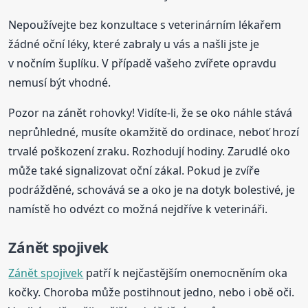
Nepoužívejte bez konzultace s veterinárním lékařem
žádné oční léky, které zabraly u vás a našli jste je
v nočním šuplíku. V případě vašeho zvířete opravdu
nemusí být vhodné.
Pozor na zánět rohovky! Vidíte-li, že se oko náhle stává
neprůhledné, musíte okamžitě do ordinace, neboť hrozí
trvalé poškození zraku. Rozhodují hodiny. Zarudlé oko
může také signalizovat oční zákal. Pokud je zvíře
podrážděné, schovává se a oko je na dotyk bolestivé, je
namístě ho odvézt co možná nejdříve k veterináři.
Zánět spojivek
Zánět spojivek
patří k nejčastějším onemocněním oka
kočky. Choroba může postihnout jedno, nebo i obě oči.