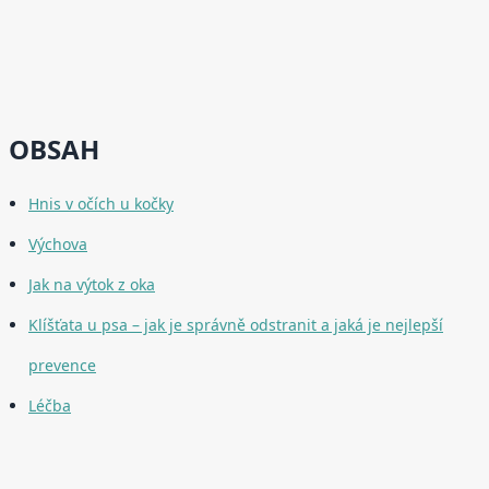
OBSAH
Hnis v očích u kočky
Výchova
Jak na výtok z oka
Klíšťata u psa – jak je správně odstranit a jaká je nejlepší
prevence
Léčba