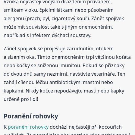
Vzniká nejčastěji vnějším drážděním průvanem,
smítkem v oku, čpícími látkami nebo působením
alergenu (prach, pyl, cigaretový kouř). Zánět spojivek
může mít souvislost také s jiným onemocněním,
například s infektem dýchací soustavy.
Zánět spojivek se projevuje zarudnutím, otokem
a slzením oka. Tímto onemocněním trpí většinou koťata
nebo kočky se sníženou imunitou. Pokud se příznaky
do dvou dnů samy nezmírní, navštivte veterináře. Ten
zahájí cílenou léčbu antibiotickými mastmi nebo
kapkami. Nikdy kočce nepodávejte masti nebo kapky
určené pro lidi!
Poranění rohovky
K
poranění rohovky
dochází nejčastěji při kocouřích