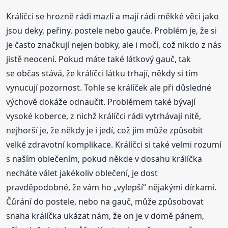
Králíčci se hrozně rádi mazlí a mají rádi měkké věci jako
jsou deky, peřiny, postele nebo gauče. Problém je, že si
je často značkují nejen bobky, ale i močí, což nikdo z nás
jistě neocení. Pokud máte také látkový gauč, tak
se občas stává, že králíčci látku trhají, někdy si tím
vynucují pozornost. Tohle se králíček ale při důsledné
výchově dokáže odnaučit. Problémem také bývají
vysoké koberce, z nichž králíčci rádi vytrhávají nitě,
nejhorší je, že někdy je i jedí, což jim může způsobit
velké zdravotní komplikace. Králíčci si také velmi rozumí
s naším oblečením, pokud někde v dosahu králíčka
necháte válet jakékoliv oblečení, je dost
pravděpodobné, že vám ho „vylepší“ nějakými dírkami.
Čůrání do postele, nebo na gauč, může způsobovat
snaha králíčka ukázat nám, že on je v domě pánem,