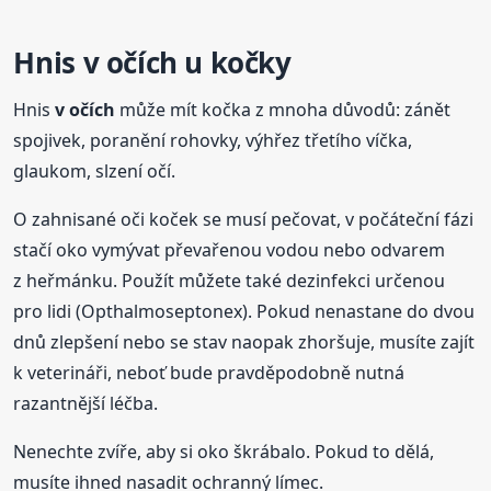
Hnis
v očích
u kočky
Hnis
v očích
může mít kočka z mnoha důvodů: zánět
spojivek, poranění rohovky, výhřez třetího víčka,
glaukom, slzení očí.
O zahnisané oči koček se musí pečovat, v počáteční fázi
stačí oko vymývat převařenou vodou nebo odvarem
z heřmánku. Použít můžete také dezinfekci určenou
pro lidi (Opthalmoseptonex). Pokud nenastane do dvou
dnů zlepšení nebo se stav naopak zhoršuje, musíte zajít
k veterináři, neboť bude pravděpodobně nutná
razantnější léčba.
Nenechte zvíře, aby si oko škrábalo. Pokud to dělá,
musíte ihned nasadit ochranný límec.