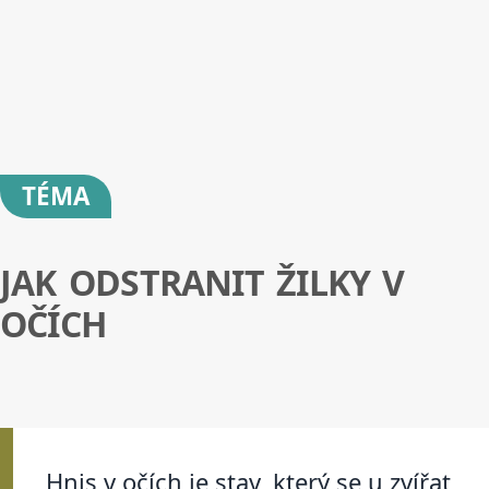
TÉMA
JAK ODSTRANIT ŽILKY V
OČÍCH
Hnis v očích je stav, který se u zvířat