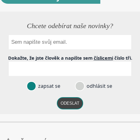
Chcete odebírat naše novinky?
Dokažte, že jste člověk a napište sem
číslicemi
číslo
tři
.
zapsat se
odhlásit se
ODESLAT