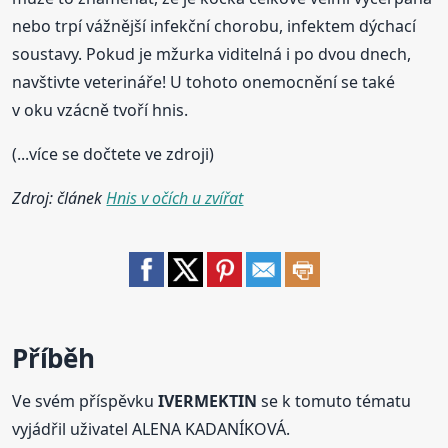
nebo trpí vážnější infekční chorobu, infektem dýchací
soustavy. Pokud je mžurka viditelná i po dvou dnech,
navštivte veterináře! U tohoto onemocnění se také
v oku vzácně tvoří hnis.
(...více se dočtete ve zdroji)
Zdroj: článek
Hnis v očích u zvířat
Příběh
Ve svém příspěvku
IVERMEKTIN
se k tomuto tématu
vyjádřil uživatel ALENA KADANÍKOVÁ.