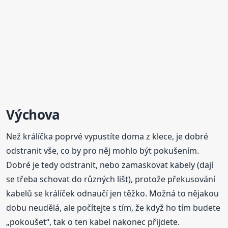
Výchova
Než králíčka poprvé vypustíte doma z klece, je dobré
odstranit vše, co by pro něj mohlo být pokušením.
Dobré je tedy odstranit, nebo zamaskovat kabely (dají
se třeba schovat do různých lišt), protože překusování
kabelů se králíček odnaučí jen těžko. Možná to nějakou
dobu neudělá, ale počítejte s tím, že když ho tím budete
„pokoušet“, tak o ten kabel nakonec přijdete.