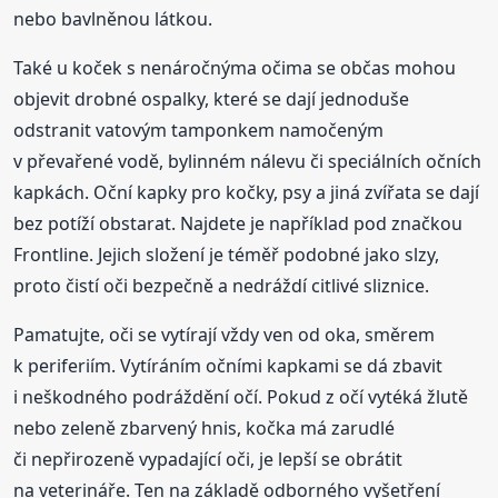
nebo bavlněnou látkou.
Také u koček s nenáročnýma očima se občas mohou
objevit drobné ospalky, které se dají jednoduše
odstranit vatovým tamponkem namočeným
v převařené vodě, bylinném nálevu či speciálních očních
kapkách. Oční kapky pro kočky, psy a jiná zvířata se dají
bez potíží obstarat. Najdete je například pod značkou
Frontline. Jejich složení je téměř podobné jako slzy,
proto čistí oči bezpečně a nedráždí citlivé sliznice.
Pamatujte, oči se vytírají vždy ven od oka, směrem
k periferiím. Vytíráním očními kapkami se dá zbavit
i neškodného podráždění očí. Pokud z očí vytéká žlutě
nebo zeleně zbarvený hnis, kočka má zarudlé
či nepřirozeně vypadající oči, je lepší se obrátit
na veterináře. Ten na základě odborného vyšetření