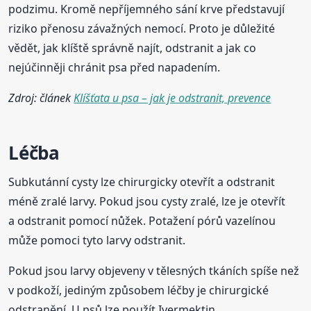
podzimu. Kromě nepříjemného sání krve představují
riziko přenosu závažných nemocí. Proto je důležité
vědět, jak klíště správně najít, odstranit a jak co
nejúčinněji chránit psa před napadením.
Zdroj: článek
Klíšťata u psa – jak je odstranit, prevence
Léčba
Subkutánní cysty lze chirurgicky otevřít a odstranit
méně zralé larvy. Pokud jsou cysty zralé, lze je otevřít
a odstranit pomocí nůžek. Potažení pórů vazelínou
může pomoci tyto larvy odstranit.
Pokud jsou larvy objeveny v tělesných tkáních spíše než
v podkoží, jediným způsobem léčby je chirurgické
odstranění. U psů lze použít Ivermektin