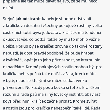
případně ale tak může dávat najevo, že se mu něco
nelíbí.
Stejně
jak odstranit
kabely je vhodné odstranit
z králíčkova dosahu i všechny pokojové rostliny, velká
část z nich totiž bývá jedovatá a králíček má tendenci
okusovat vše, co potká, takže by mu to mohlo vážně
ublížit. Pokud by se králíček zrovna do takové rostliny
nepustil, je dost pravděpodobné, že bude hrabat
v květináči, opět je to jeho přirozenost, se kterou nic
nenaděláte. Kromě pokojových rostlin mohou být pro
králíčka nebezpečná také další zvířata, která máte
v bytě, nebo se kterými se může setkat venku
při venčení. Ne každý pes a kočka si totiž s králíčkem
rozumí a řada psů má silný lovecký instinkt, obzvlášť
když před nimi králíček začne prchat. Kromě zvířat
a rostlin jsou pro králíčka nebezpeční také lidé. Řada