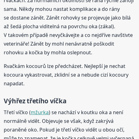
rvačkách. Za normálních okolností se rána rychle zahojí
sama. Někdy mohou nastat komplikace a do rány
se dostane zánět. Zánět rohovky se projevuje jako bílá
až šedá plocha viditelná na povrchu oka (zákal).
V takovém případě nevyčkávejte a co nejdříve navštivte
veterináře! Zánět by mohl nenávratně poškodit
rohovku a kočka by mohla oslepnout.
Rvačkám kocourů lze předcházet. Nejlepší je nechat
kocoura vykastrovat, zklidní se a nebude cizí kocoury
napadat.
Výhřez třetího víčka
Třetí víčko (
mžurka
) se nachází v koutku oka a není
normálně vidět. Objevuje se však, když zakrývá
poraněné oko. Pokud je třetí víčko vidět u obou očí,
může to znamenat, že je kočka celkově velmi vyčerpaná