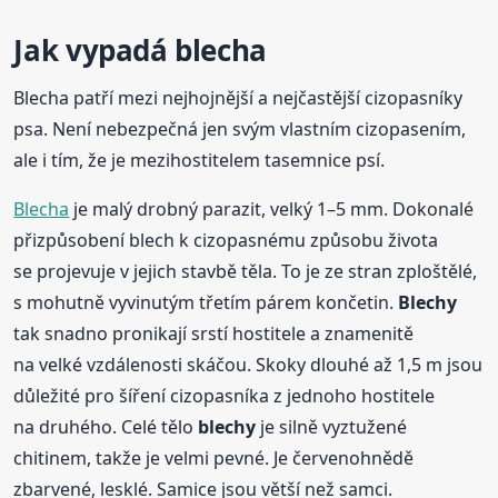
Jak vypadá blecha
Blecha patří mezi nejhojnější a nejčastější cizopasníky
psa. Není nebezpečná jen svým vlastním cizopasením,
ale i tím, že je mezihostitelem tasemnice psí.
Blecha
je malý drobný parazit, velký 1–5 mm. Dokonalé
přizpůsobení blech k cizopasnému způsobu života
se projevuje v jejich stavbě těla. To je ze stran zploštělé,
s mohutně vyvinutým třetím párem končetin.
Blechy
tak snadno pronikají srstí hostitele a znamenitě
na velké vzdálenosti skáčou. Skoky dlouhé až 1,5 m jsou
důležité pro šíření cizopasníka z jednoho hostitele
na druhého. Celé tělo
blechy
je silně vyztužené
chitinem, takže je velmi pevné. Je červenohnědě
zbarvené, lesklé. Samice jsou větší než samci.