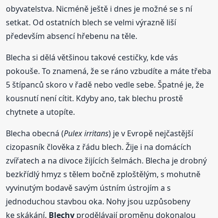
obyvatelstva. Nicméně ještě i dnes je možné se s ní
setkat. Od ostatních blech se velmi výrazně liší
především absencí hřebenu na těle.
Blecha si dělá většinou takové cestičky, kde vás
pokouše. To znamená, že se ráno vzbudíte a máte třeba
5 štípanců skoro v řadě nebo vedle sebe. Špatné je, že
kousnutí není cítit. Kdyby ano, tak blechu prostě
chytnete a utopíte.
Blecha obecná (
Pulex irritans
) je v Evropě nejčastější
cizopasník člověka z řádu blech. Žije i na domácích
zvířatech a na divoce žijících šelmách. Blecha je drobný
bezkřídlý hmyz s tělem bočně zploštělým, s mohutně
vyvinutým bodavě savým ústním ústrojím a s
jednoduchou stavbou oka. Nohy jsou uzpůsobeny
ke skákání.
Blechy
prodělávají proměnu dokonalou