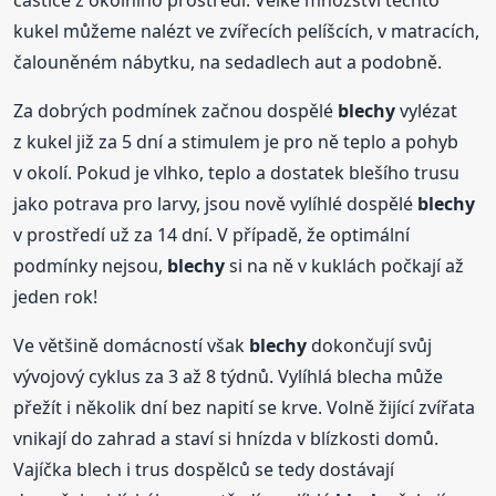
částice z okolního prostředí. Velké množství těchto
kukel můžeme nalézt ve zvířecích pelíšcích, v matracích,
čalouněném nábytku, na sedadlech aut a podobně.
Za dobrých podmínek začnou dospělé
blechy
vylézat
z kukel již za 5 dní a stimulem je pro ně teplo a pohyb
v okolí. Pokud je vlhko, teplo a dostatek blešího trusu
jako potrava pro larvy, jsou nově vylíhlé dospělé
blechy
v prostředí už za 14 dní. V případě, že optimální
podmínky nejsou,
blechy
si na ně v kuklách počkají až
jeden rok!
Ve většině domácností však
blechy
dokončují svůj
vývojový cyklus za 3 až 8 týdnů. Vylíhlá blecha může
přežít i několik dní bez napití se krve. Volně žijící zvířata
vnikají do zahrad a staví si hnízda v blízkosti domů.
Vajíčka blech i trus dospělců se tedy dostávají