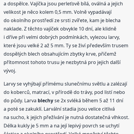
a dospělce. Vajíčka jsou perleťově bílá, oválná a jejich
velikost je něco kolem 0,5 mm. Volně vypadávají
do okolního prostředí ze srsti zvířete, kam je blecha
naklade. Z těchto vajíček obvykle 10 dní, ale klidně
i dříve při velmi dobrých podmínkách, vylezou larvy,
které jsou velké 2 až 5 mm. Ty se živí především trusem
dospělých blech obsahujícím zbytky krve, přičemž
přítomnost tohoto trusu je nezbytná pro jejich další
vývoj.
Larvy se vyhýbají přímému slunečnímu světlu a zalézají
do koberců, matrací, v přírodě do trávy, pod listí nebo
do půdy. Larva
blechy
se 2x svléká během 5 až 11 dní
a poté se zakuklí. Larvální stadia jsou velice citlivá
na sucho, k jejich přežívání je nutná dostatečná vlhkost.
Délka kukly je 5 mm a na její lepivý povrch se uchytí