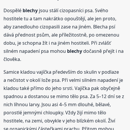
Dospělé
blechy
jsou stálí cizopasníci psa. Svého
hostitele tu a tam nakrátko opouštějí, ale jen proto,
aby zanedlouho cizopasili zase na jiném. Blecha psí
dává přednost psům, ale příležitostně, po omezenou
dobu, je schopna žít i na jiném hostiteli. Při zvlášť
silném napadení psa mohou
blechy
dočasně přejít i na
člověka.
Samice kladou vajíčka především do skulin v podlaze
a nečistot v okolí lože psa. Při velmi silném napadení je
kladou také přímo do jeho srsti. Vajíčka pak obyčejně
spadnou a dostanou se mimo tělo psa. Za 5–12 dní se z
nich líhnou larvy. Jsou asi 4–5 mm dlouhé, bělavé,
porostlé jemnými chloupky. Vždy žijí mimo tělo
hostitele, na zemi, obvykle v jeho blízkém okolí. Živí
se organickými částečkami prachu. Přitom mohou