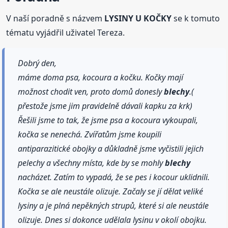
V naší poradně s názvem
LYSINY U KOČKY
se k tomuto
tématu vyjádřil uživatel Tereza.
Dobrý den,
máme doma psa, kocoura a kočku. Kočky mají
možnost chodit ven, proto domů donesly
blechy
.(
přestože jsme jim pravidelně dávali kapku za krk)
Řešili jsme to tak, že jsme psa a kocoura vykoupali,
kočka se nenechá. Zvířatům jsme koupili
antiparazitické obojky a důkladně jsme vyčistili jejich
pelechy a všechny místa, kde by se mohly
blechy
nacházet. Zatím to vypadá, že se pes i kocour uklidnili.
Kočka se ale neustále olizuje. Začaly se jí dělat veliké
lysiny a je plná nepěkných strupů, které si ale neustále
olizuje. Dnes si dokonce udělala lysinu v okolí obojku.