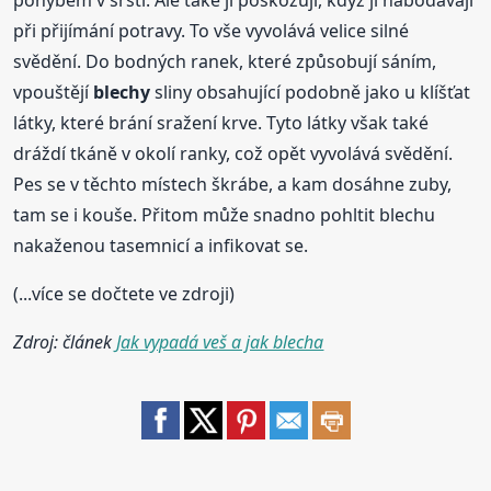
pohybem v srsti. Ale také ji poškozují, když ji nabodávají
při přijímání potravy. To vše vyvolává velice silné
svědění. Do bodných ranek, které způsobují sáním,
vpouštějí
blechy
sliny obsahující podobně jako u klíšťat
látky, které brání sražení krve. Tyto látky však také
dráždí tkáně v okolí ranky, což opět vyvolává svědění.
Pes se v těchto místech škrábe, a kam dosáhne zuby,
tam se i kouše. Přitom může snadno pohltit blechu
nakaženou tasemnicí a infikovat se.
(...více se dočtete ve zdroji)
Zdroj: článek
Jak vypadá veš a jak blecha