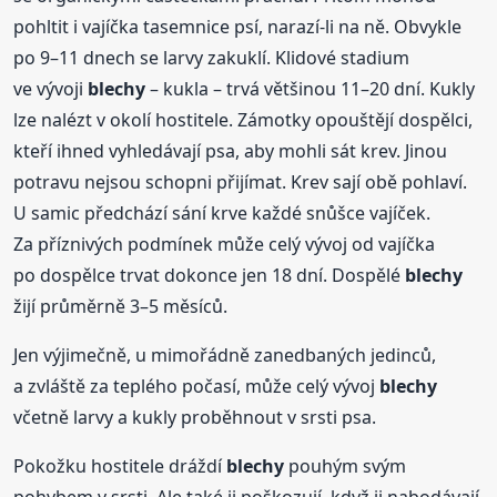
pohltit i vajíčka tasemnice psí, narazí-li na ně. Obvykle
po 9–11 dnech se larvy zakuklí. Klidové stadium
ve vývoji
blechy
– kukla – trvá většinou 11–20 dní. Kukly
lze nalézt v okolí hostitele. Zámotky opouštějí dospělci,
kteří ihned vyhledávají psa, aby mohli sát krev. Jinou
potravu nejsou schopni přijímat. Krev sají obě pohlaví.
U samic předchází sání krve každé snůšce vajíček.
Za příznivých podmínek může celý vývoj od vajíčka
po dospělce trvat dokonce jen 18 dní. Dospělé
blechy
žijí průměrně 3–5 měsíců.
Jen výjimečně, u mimořádně zanedbaných jedinců,
a zvláště za teplého počasí, může celý vývoj
blechy
včetně larvy a kukly proběhnout v srsti psa.
Pokožku hostitele dráždí
blechy
pouhým svým