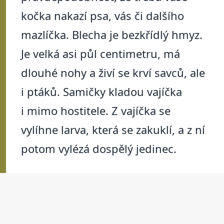
kočka nakazí psa, vás či dalšího
mazlíčka. Blecha je bezkřídlý hmyz.
Je velká asi půl centimetru, má
dlouhé nohy a živí se krví savců, ale
i ptáků. Samičky kladou vajíčka
i mimo hostitele. Z vajíčka se
vylíhne larva, která se zakuklí, a z ní
potom vylézá dospělý jedinec.