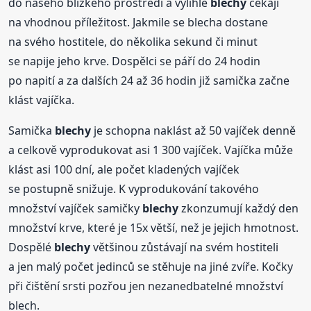
do našeho blízkého prostředí a vylíhlé
blechy
čekají
na vhodnou příležitost. Jakmile se blecha dostane
na svého hostitele, do několika sekund či minut
se napije jeho krve. Dospělci se páří do 24 hodin
po napití a za dalších 24 až 36 hodin již samička začne
klást vajíčka.
Samička
blechy
je schopna naklást až 50 vajíček denně
a celkově vyprodukovat asi 1 300 vajíček. Vajíčka může
klást asi 100 dní, ale počet kladených vajíček
se postupně snižuje. K vyprodukování takového
množství vajíček samičky
blechy
zkonzumují každý den
množství krve, které je 15x větší, než je jejich hmotnost.
Dospělé
blechy
většinou zůstávají na svém hostiteli
a jen malý počet jedinců se stěhuje na jiné zvíře. Kočky
při čištění srsti pozřou jen nezanedbatelné množství
blech.