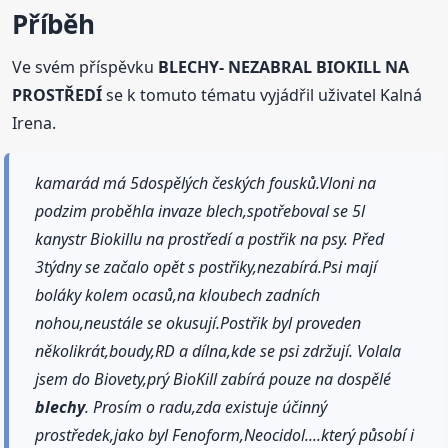
Příběh
Ve svém příspěvku
BLECHY- NEZABRAL BIOKILL NA
PROSTŘEDÍ
se k tomuto tématu vyjádřil uživatel Kalná
Irena.
kamarád má 5dospělých českých fousků.Vloni na
podzim proběhla invaze blech,spotřeboval se 5l
kanystr Biokillu na prostředí a postřik na psy. Před
3týdny se začalo opět s postřiky,nezabírá.Psi mají
boláky kolem ocasů,na kloubech zadních
nohou,neustále se okusují.Postřik byl proveden
několikrát,boudy,RD a dílna,kde se psi zdržují. Volala
jsem do Biovety,prý BioKill zabírá pouze na dospělé
blechy
. Prosím o radu,zda existuje účinný
prostředek,jako byl Fenoform,Neocidol....který působí i