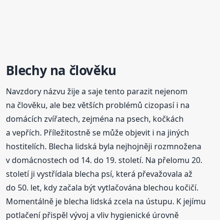
Blechy
na člověku
Navzdory názvu žije a saje tento parazit nejenom
na člověku, ale bez větších problémů cizopasí i na
domácích zvířatech, zejména na psech, kočkách
a vepřích. Příležitostně se může objevit i na jiných
hostitelích. Blecha lidská byla nejhojněji rozmnožena
v domácnostech od 14. do 19. století. Na přelomu 20.
století ji vystřídala blecha psí, která převažovala až
do 50. let, kdy začala být vytlačována blechou kočičí.
Momentálně je blecha lidská zcela na ústupu. K jejímu
potlačení přispěl vývoj a vliv hygienické úrovně