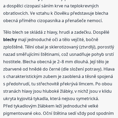
a dospělci cizopasí sáním krve na teplokrevných
obratlovcích. Ve vztahu k člověku představuje blecha
obecná přímého cizopasníka a přenašeče nemocí.
Tělo blech se skládá z hlavy, hrudi a zadečku. Dospělé
blechy
mají jednoduché oči a tělo vejčité, bočně
zploštěné. Tělní obal je sklerotizovaný (ztvrdlý), porostlý
nazad směřujícími štětinami, což usnadňuje pohyb srstí
hostitele. Blecha obecná je 2–8 mm dlouhá. Její tělo je
zbarvené od hnědé do černé (dle složení potravy). Hlava
s charakteristickým zubem je zaoblená a těsně spojená
s předohrudí, tu střechovitě překrývá límcem. Po obou
stranách hlavy jsou hluboké žlábky, v nichž jsou v klidu
ukryta kyjovitá tykadla, která nejsou symetrická.
Před tykadlovým žlábkem leží jednoduché velké
pigmentované oko. Oční štětina sedí vždy pod spodním