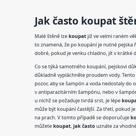
Jak často
koupat
ště
Malé štěně lze
koupat
již ve velmi raném vě
to znamená, že po koupání je nutné pejska 
dobré, pokud je venku chladno, jít v krátké
Co se týká samotného koupání, pejskovi dů
důkladně vypláchněte proudem vody. Tento p
pozor, aby se šampón a voda nedostaly do o
v antiparazitárním šampónu, nebo v šampónec
u nichž se požaduje tvrdá srst, je lépe
koup
může být koupání častější. Za třetí, pokud j
na prach. V tomto případě se doporučuje
k
můžete
koupat
,
jak často
uznáte za vhodné