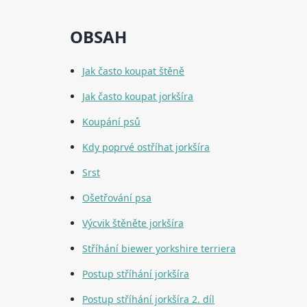
OBSAH
Jak často koupat štěně
Jak často koupat jorkšíra
Koupání psů
Kdy poprvé ostříhat jorkšíra
Srst
Ošetřování psa
Výcvik štěněte jorkšíra
Stříhání biewer yorkshire terriera
Postup stříhání jorkšíra
Postup stříhání jorkšíra 2. díl