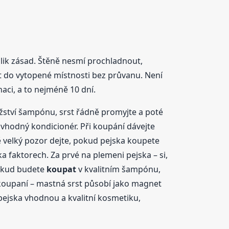
lik zásad. Štěně nesmí prochladnout,
t do vytopené místnosti bez průvanu. Není
aci, a to nejméně 10 dní.
ství šampónu, srst řádně promyjte a poté
vhodný kondicionér. Při koupání dávejte
 velký pozor dejte, pokud pejska koupete
 faktorech. Za prvé na plemeni pejska – si,
pokud budete
koupat
v kvalitním šampónu,
í koupaní – mastná srst působí jako magnet
pejska vhodnou a kvalitní kosmetiku,