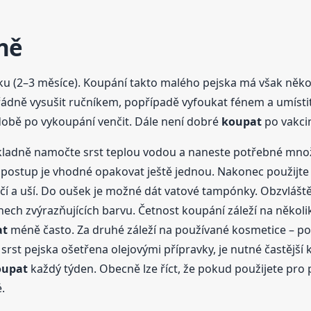
ně
ku (2–3 měsíce). Koupání takto malého pejska má však něko
řádně vysušit ručníkem, popřípadě vyfoukat fénem a umísti
 době po vykoupání venčit. Dále není dobré
koupat
po vakcin
kladně namočte srst teplou vodou a naneste potřebné množ
ostup je vhodné opakovat ještě jednou. Nakonec použijte 
čí a uší. Do oušek je možné dát vatové tampónky. Obzvláště
h zvýrazňujících barvu. Četnost koupání záleží na několika
at
méně často. Za druhé záleží na používané kosmetice – 
e srst pejska ošetřena olejovými přípravky, je nutné častějš
oupat
každý týden. Obecně lze říct, že pokud použijete pro 
.