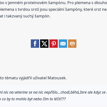
bo v jemném proteinovém šampónu. Pro plemena s dlouhou 
lemena s tvrdou srstí jsou speciální šampóny, které srst n
at i takzvaný suchý šampón.
o tématu vyjádřil uživatel Matousek.
ic na veterine se na nic nepřišlo...chodí,běhá,žere ale kdyz se 
 co by to mohlo byt nebo čím to léčit???