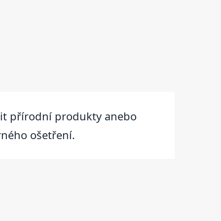
olit přírodní produkty anebo
rného ošetření.