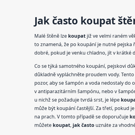
Jak často
koupat
ště
Malé štěně lze
koupat
již ve velmi raném vě
to znamená, že po koupání je nutné pejska 
dobré, pokud je venku chladno, jít v krátké
Co se týká samotného koupání, pejskovi dů
důkladně vypláchněte proudem vody. Tento p
pozor, aby se šampón a voda nedostaly do o
v antiparazitárním šampónu, nebo v šampónec
u nichž se požaduje tvrdá srst, je lépe
koup
může být koupání častější. Za třetí, pokud j
na prach. V tomto případě se doporučuje
k
můžete
koupat
,
jak často
uznáte za vhodné