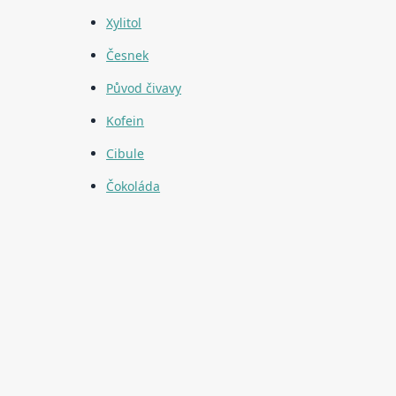
Xylitol
Česnek
Původ čivavy
Kofein
Cibule
Čokoláda