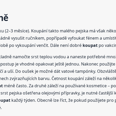
ně
ku (2–3 měsíce). Koupání takto malého pejska má však něko
řádně vysušit ručníkem, popřípadě vyfoukat fénem a umísti
 době po vykoupání venčit. Dále není dobré
koupat
po vakcin
kladně namočte srst teplou vodou a naneste potřebné množ
ostup je vhodné opakovat ještě jednou. Nakonec použijte 
čí a uší. Do oušek je možné dát vatové tampónky. Obzvláště
h zvýrazňujících barvu. Četnost koupání záleží na několika
at
méně často. Za druhé záleží na používané kosmetice – 
e srst pejska ošetřena olejovými přípravky, je nutné častějš
oupat
každý týden. Obecně lze říct, že pokud použijete pro 
.