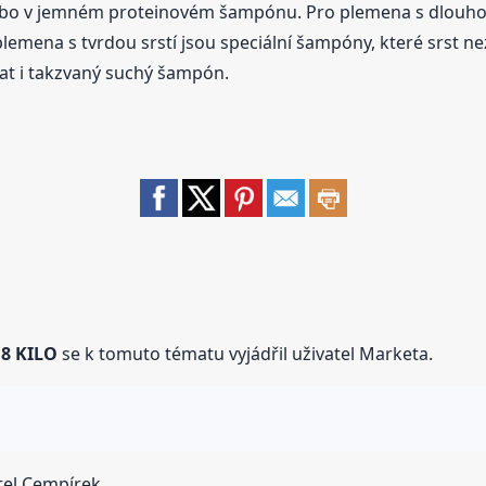
bo v jemném proteinovém šampónu. Pro plemena s dlouhou 
lemena s tvrdou srstí jsou speciální šampóny, které srst n
at i takzvaný suchý šampón.
8 KILO
se k tomuto tématu vyjádřil uživatel Marketa.
tel Cempírek.