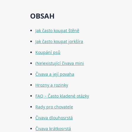
OBSAH
Jak často koupat štěně
Jak často koupat jorkšíra
Koupání psů
(Ne)existující čivava mini
Čivava a její povaha
Hrozny a rozinky
FAQ – Často kladené otázky
Rady pro chovatele
Čivava dlouhosrstá
Čivava krátkosrstá