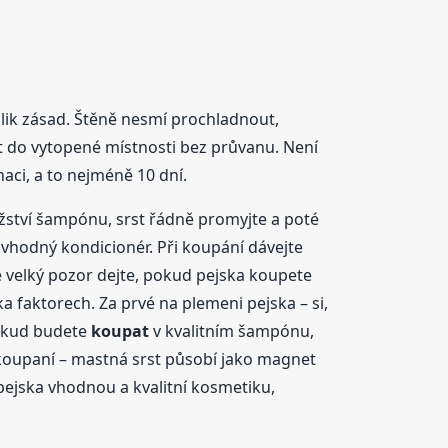
lik zásad. Štěně nesmí prochladnout,
t do vytopené místnosti bez průvanu. Není
aci, a to nejméně 10 dní.
ství šampónu, srst řádně promyjte a poté
vhodný kondicionér. Při koupání dávejte
 velký pozor dejte, pokud pejska koupete
 faktorech. Za prvé na plemeni pejska – si,
pokud budete
koupat
v kvalitním šampónu,
í koupaní – mastná srst působí jako magnet
pejska vhodnou a kvalitní kosmetiku,