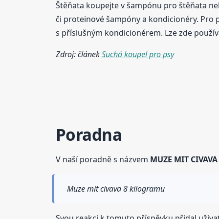
Štěňata koupejte v šampónu pro štěňata ne
či proteinové šampóny a kondicionéry. Pro p
s příslušným kondicionérem. Lze zde použív
Zdroj: článek
Suchá koupel pro psy
Poradna
V naší poradně s názvem
MUZE MIT CIVAVA 
Muze mit civava 8 kilogramu
Svou reakci k tomuto příspěvku přidal uživa