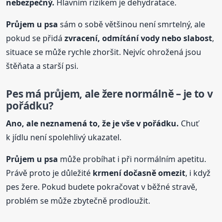
nebezpečný.
Hlavním rizikem je dehydratace.
Průjem
u psa
sám o sobě většinou není smrtelný, ale
pokud se přidá
zvracení, odmítání vody nebo slabost
,
situace se může rychle zhoršit. Nejvíc ohrožená jsou
štěňata a starší psi.
Pes má průjem, ale žere normálně – je to v
pořádku?
Ano, ale neznamená to, že je vše v pořádku.
Chuť
k jídlu není spolehlivý ukazatel.
Průjem
u psa
může probíhat i při normálním apetitu.
Právě proto je důležité
krmení dočasně omezit
, i když
pes žere. Pokud budete pokračovat v běžné stravě,
problém se může zbytečně prodloužit.