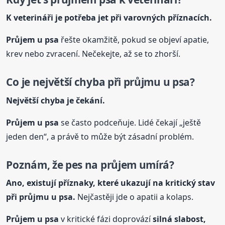
K veterináři je potřeba jet při varovných příznacích.
Průjem
u psa
řešte okamžitě, pokud se objeví apatie,
krev nebo zvracení. Nečekejte, až se to zhorší.
Co je největší chyba při průjmu
u psa
?
Největší chyba je čekání.
Průjem
u psa
se často podceňuje. Lidé čekají „ještě
jeden den“, a právě to může být zásadní problém.
Poznám, že pes na průjem umírá?
Ano, existují příznaky, které ukazují na kritický stav
při průjmu
u psa
.
Nejčastěji jde o apatii a kolaps.
Průjem
u psa
v kritické fázi doprovází
silná slabost,