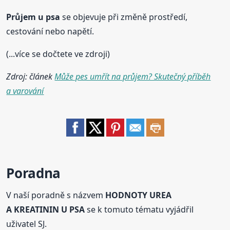
Průjem
u psa
se objevuje při změně prostředí,
cestování nebo napětí.
(...více se dočtete ve zdroji)
Zdroj: článek
Může pes umřít na průjem? Skutečný příběh
a varování
Poradna
V naší poradně s názvem
HODNOTY UREA
A KREATININ U PSA
se k tomuto tématu vyjádřil
uživatel SJ.