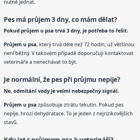
nutné jednat.
Pes má průjem 3 dny, co mám dělat?
Pokud průjem
u psa
trvá 3 dny, je potřeba to řešit.
Průjem
u psa
, který trvá déle než 72 hodin, už většinou
není běžný. V takovém případě doporučuji kontaktovat
veterináře a nenechávat to být.
Je normální, že pes při průjmu nepije?
Ne, odmítání vody je velmi nebezpečný signál.
Průjem
u psa
způsobuje ztrátu tekutin. Pokud pes
nepije, hrozí dehydratace. To je jeden z nejrizikovějších
stavů.
Kdy jet s průjmem psa k veterináři?