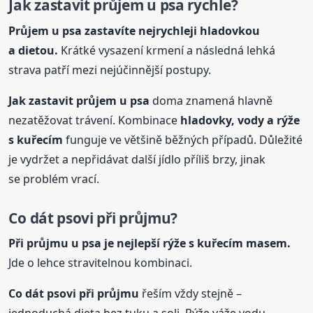
Jak zastavit průjem
u psa
rychle?
Průjem
u psa
zastavíte nejrychleji hladovkou
a dietou.
Krátké vysazení krmení a následná lehká
strava patří mezi nejúčinnější postupy.
Jak zastavit průjem
u psa
doma znamená hlavně
nezatěžovat trávení. Kombinace
hladovky, vody a rýže
s kuřecím
funguje ve většině běžných případů. Důležité
je vydržet a nepřidávat další jídlo příliš brzy, jinak
se problém vrací.
Co dát psovi při průjmu?
Při průjmu
u psa
je nejlepší rýže s kuřecím masem.
Jde o lehce stravitelnou kombinaci.
Co dát psovi při průjmu
řeším vždy stejně –