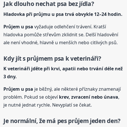
Jak dlouho nechat psa bez jídla?
Hladovka při průjmu
u psa
trvá obvykle 12–24 hodin.
Průjem
u psa
vyžaduje odlehčení trávení. Kratší
hladovka pomůže střevům zklidnit se. Delší hladovění
ale není vhodné, hlavně u menších nebo citlivých psů.
Kdy jít s průjmem psa k veterináři?
K veterináři jděte při krvi, apatii nebo trvání déle než
3 dny.
Průjem
u psa
je běžný, ale některé příznaky znamenají
problém. Pokud se objeví
krev, zvracení nebo únava
,
je nutné jednat rychle. Nevyplatí se čekat.
Je normální, že má pes průjem jeden den?