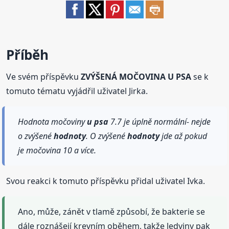
Příběh
Ve svém příspěvku
ZVÝŠENÁ MOČOVINA U PSA
se k
tomuto tématu vyjádřil uživatel Jirka.
Hodnota močoviny
u psa
7.7 je úplně normální- nejde
o zvýšené
hodnoty
. O zvýšené
hodnoty
jde až pokud
je močovina 10 a více.
Svou reakci k tomuto příspěvku přidal uživatel Ivka.
Ano, může, zánět v tlamě způsobí, že bakterie se
dále roznášejí krevním oběhem, takže ledviny pak