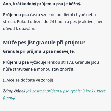
Ano, krátkodobý průjem
u psa
je běžný.
Průjem
u psa
často vznikne po dietní chybě nebo
stresu. Pokud odezní do 24 hodin a pes je aktivní, není
důvod k obavám.
Může pes jíst granule při průjmu?
Granule při průjmu
u psa
nedávejte.
Průjem
u psa
vyžaduje lehkou stravu. Granule jsou
hůře stravitelné a mohou stav zhoršit.
(...více se dočtete ve zdroji)
Zdroj: článek
Jak zastavit průjem u psa rychle: 3 kroky, které
fungují