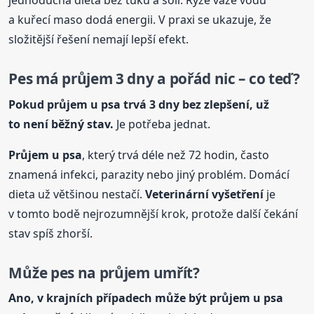
jednoduchá dieta bez tuku a soli. Rýže váže vodu
a kuřecí maso dodá energii. V praxi se ukazuje, že
složitější řešení nemají lepší efekt.
Pes má průjem 3 dny a pořád nic – co teď?
Pokud průjem
u psa
trvá 3 dny bez zlepšení, už
to není běžný stav.
Je potřeba jednat.
Průjem
u psa
, který trvá déle než 72 hodin, často
znamená infekci, parazity nebo jiný problém. Domácí
dieta už většinou nestačí.
Veterinární vyšetření
je
v tomto bodě nejrozumnější krok, protože další čekání
stav spíš zhorší.
Může pes na průjem umřít?
Ano, v krajních případech může být průjem
u psa