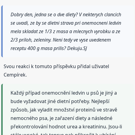
Dobry den, jedna se o dve diety? V nekterych clancich
se uvadi, ze by se dietni strava pri onemocneni ledvin
mela skladat ze 1/3 z masa a mlecnych vyrobku a ze
2/3 priloh, zeleniny. Neni tedy ve vyse uvedenem
receptu 400 g masa prilis? Dekuju.SJ
Svou reakci k tomuto příspěvku přidal uživatel
Cempírek.
Každý případ onemocnění ledvin u psů je jiný a
bude vyžadovat jiné dietní potřeby. Nejlepší
způsob, jak vyladit množství proteinů ve stravě
nemocného psa, je zařazení diety a následné
překontrolování hodnot urea a kreatininu. Jsou-li
stále vysoké, tak teprve pak přikročit k ubírání