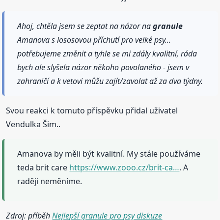
Ahoj, chtěla jsem se zeptat na názor na
granule
Amanova s lososovou příchutí pro velké psy...
potřebujeme změnit a tyhle se mi zdály kvalitní, ráda
bych ale slyšela názor někoho povolaného - jsem v
zahraničí a k vetovi můžu zajít/zavolat až za dva týdny.
Svou reakci k tomuto příspěvku přidal uživatel
Vendulka Šim..
Amanova by měli být kvalitní. My stále používáme
teda brit care
https://www.zooo.cz/brit-ca…
. A
raději neměníme.
Zdroj: příběh
Nejlepší granule pro psy diskuze