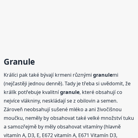
Granule
Králíci pak také bývají krmeni různými
granule
mi
(nejčastěji jednou denně). Tady je třeba si uvědomit, že
králík potřebuje kvalitní
granule
, které obsahují co
nejvíce vlákniny, neskládají se z obilovin a semen.
Zároveň neobsahují sušené mléko a ani živočišnou
moučku, neměly by obsahovat také velké množství tuku
a samozřejmě by měly obsahovat vitamíny (hlavně
vitamín A, D3, E, E672 vitamín A, E671 Vitamín D3,