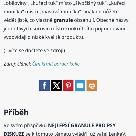
„obiloviny“, „kuřecí tuk“ místo „živočišný tuk“, „kuřecí
moučka“ místo „masová moučka“. Jinak nemůžete
vědět jistě, co vlastně
granule
obsahují. Obecné názvy
jednotlivých surovin místo konkrétního pojmenování
vypovídají o nízké kvalitě produktu.
(...více se dočtete ve zdroji)
Zdroj: článek
Čím krmit border kolie
Příběh
Ve svém příspěvku
NEJLEPŠÍ GRANULE PRO PSY
DISKUZE
se k tomuto tématu vyjádřil uživatel LenkaV.