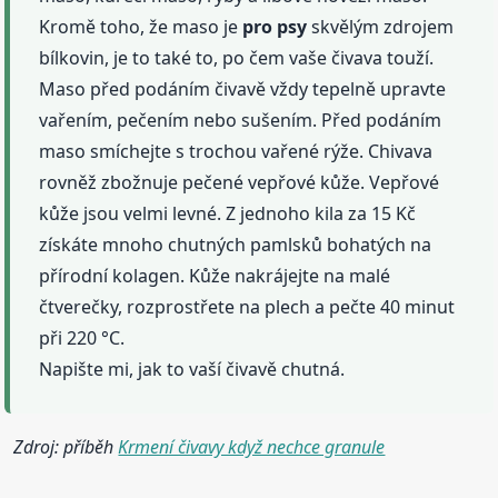
Kromě toho, že maso je
pro psy
skvělým zdrojem
bílkovin, je to také to, po čem vaše čivava touží.
Maso před podáním čivavě vždy tepelně upravte
vařením, pečením nebo sušením. Před podáním
maso smíchejte s trochou vařené rýže. Chivava
rovněž zbožnuje pečené vepřové kůže. Vepřové
kůže jsou velmi levné. Z jednoho kila za 15 Kč
získáte mnoho chutných pamlsků bohatých na
přírodní kolagen. Kůže nakrájejte na malé
čtverečky, rozprostřete na plech a pečte 40 minut
při 220 °C.
Napište mi, jak to vaší čivavě chutná.
Zdroj: příběh
Krmení čivavy když nechce granule