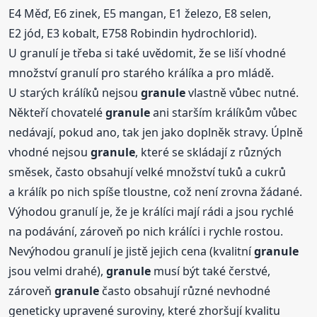
E4 Měď, E6 zinek, E5 mangan, E1 železo, E8 selen,
E2 jód, E3 kobalt, E758 Robindin hydrochlorid).
U granulí je třeba si také uvědomit, že se liší vhodné
množství granulí pro starého králíka a pro mládě.
U starých králíků nejsou
granule
vlastně vůbec nutné.
Někteří chovatelé
granule
ani starším králíkům vůbec
nedávají, pokud ano, tak jen jako doplněk stravy. Úplně
vhodné nejsou
granule
, které se skládají z různých
směsek, často obsahují velké množství tuků a cukrů
a králík po nich spíše tloustne, což není zrovna žádané.
Výhodou granulí je, že je králíci mají rádi a jsou rychlé
na podávání, zároveň po nich králíci i rychle rostou.
Nevýhodou granulí je jistě jejich cena (kvalitní
granule
jsou velmi drahé),
granule
musí být také čerstvé,
zároveň
granule
často obsahují různé nevhodné
geneticky upravené suroviny, které zhoršují kvalitu