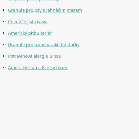
Granule pro psy s jehněčím masem
Co může jíst čivava
Americký pitbulteriér
Granule pro francouzské buldočky
Potravinová alergie u psa
Americký stafordšírský teriér