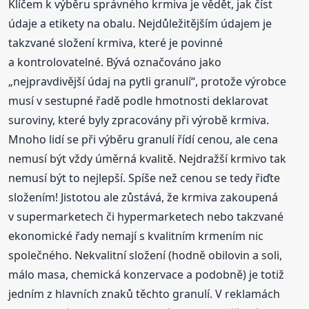
Klíčem k výběru správného krmiva je vědět, jak číst
údaje a etikety na obalu. Nejdůležitějším údajem je
takzvané složení krmiva, které je povinné
a kontrolovatelné. Bývá označováno jako
„nejpravdivější údaj na pytli granulí“, protože výrobce
musí v sestupné řadě podle hmotnosti deklarovat
suroviny, které byly zpracovány při výrobě krmiva.
Mnoho lidí se při výběru granulí řídí cenou, ale cena
nemusí být vždy úměrná kvalitě. Nejdražší krmivo tak
nemusí být to nejlepší. Spíše než cenou se tedy řiďte
složením! Jistotou ale zůstává, že krmiva zakoupená
v supermarketech či hypermarketech nebo takzvané
ekonomické řady nemají s kvalitním krmením nic
společného. Nekvalitní složení (hodně obilovin a soli,
málo masa, chemická konzervace a podobně) je totiž
jedním z hlavních znaků těchto granulí. V reklamách