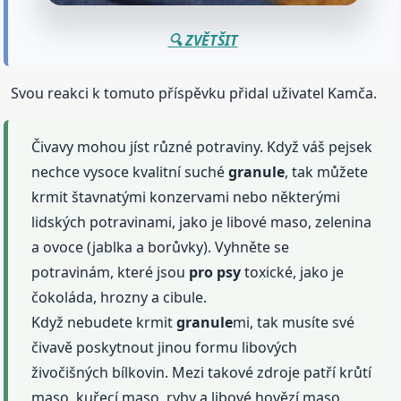
🔍 ZVĚTŠIT
Svou reakci k tomuto příspěvku přidal uživatel Kamča.
Čivavy mohou jíst různé potraviny. Když váš pejsek
nechce vysoce kvalitní suché
granule
, tak můžete
krmit štavnatými konzervami nebo některými
lidských potravinami, jako je libové maso, zelenina
a ovoce (jablka a borůvky). Vyhněte se
potravinám, které jsou
pro psy
toxické, jako je
čokoláda, hrozny a cibule.
Když nebudete krmit
granule
mi, tak musíte své
čivavě poskytnout jinou formu libových
živočišných bílkovin. Mezi takové zdroje patří krůtí
maso, kuřecí maso, ryby a libové hovězí maso.