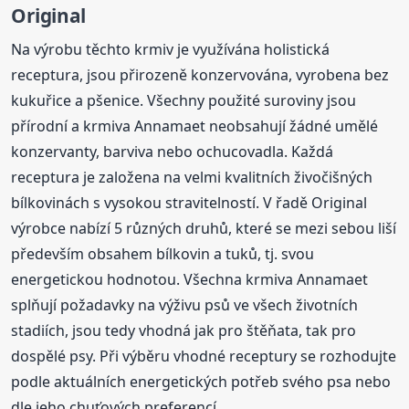
Original
Na výrobu těchto krmiv je využívána holistická
receptura, jsou přirozeně konzervována, vyrobena bez
kukuřice a pšenice. Všechny použité suroviny jsou
přírodní a krmiva Annamaet neobsahují žádné umělé
konzervanty, barviva nebo ochucovadla. Každá
receptura je založena na velmi kvalitních živočišných
bílkovinách s vysokou stravitelností. V řadě Original
výrobce nabízí 5 různých druhů, které se mezi sebou liší
především obsahem bílkovin a tuků, tj. svou
energetickou hodnotou. Všechna krmiva Annamaet
splňují požadavky na výživu psů ve všech životních
stadiích, jsou tedy vhodná jak pro štěňata, tak pro
dospělé psy. Při výběru vhodné receptury se rozhodujte
podle aktuálních energetických potřeb svého psa nebo
dle jeho chuťových preferencí.