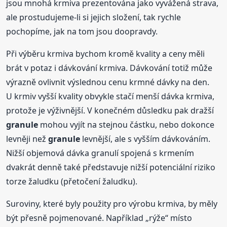
jsou mnohá krmiva prezentována jako vyvážená strava,
ale prostudujeme-li si jejich složení, tak rychle
pochopíme, jak na tom jsou doopravdy.
Při výběru krmiva bychom kromě kvality a ceny měli
brát v potaz i dávkování krmiva. Dávkování totiž může
výrazně ovlivnit výslednou cenu krmné dávky na den.
U krmiv vyšší kvality obvykle stačí menší dávka krmiva,
protože je výživnější. V konečném důsledku pak dražší
granule
mohou vyjít na stejnou částku, nebo dokonce
levněji než
granule
levnější, ale s vyšším dávkováním.
Nižší objemová dávka granulí spojená s krmením
dvakrát denně také představuje nižší potenciální riziko
torze žaludku (přetočení žaludku).
Suroviny, které byly použity pro výrobu krmiva, by měly
být přesně pojmenované. Například „rýže“ místo