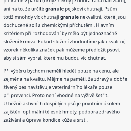
potkáme v parku (i když někdy je dobrá rada nad zlato),
ani na to, že určité
granule
pejskovi chutnají. Psům
totiž mnohdy víc chutnají
granule
nekvalitní, které jsou
dochucené solí a chemickými příchutěmi. Hlavním
kritériem při rozhodování by mělo být jednoznačně
složení krmiva! Pokud složení zhodnotíme jako kvalitní,
vzorek několika značek pak můžeme předložit psovi,
aby si sám vybral, které mu budou víc chutnat.
Při výběru bychom neměli hledět pouze na cenu, ale
zejména na kvalitu. Mějme na paměti, že zdravý a dobře
živený pes navštěvuje veterinárního lékaře pouze
při prevenci. Proto není vhodné na výživě šetřit.
U běžně aktivních dospělých psů je prvotním úkolem
zajištění optimální tělesné hmoty, podpora zdravého
zažívání a úprava kondice kůže a srsti.