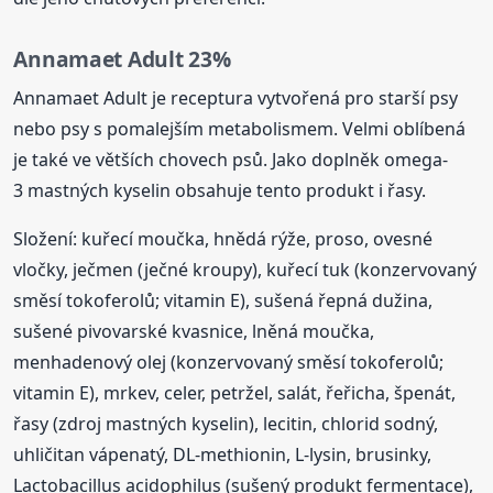
Annamaet Adult 23%
Annamaet Adult je receptura vytvořená pro starší psy
nebo psy s pomalejším metabolismem. Velmi oblíbená
je také ve větších chovech psů. Jako doplněk omega-
3 mastných kyselin obsahuje tento produkt i řasy.
Složení: kuřecí moučka, hnědá rýže, proso, ovesné
vločky, ječmen (ječné kroupy), kuřecí tuk (konzervovaný
směsí tokoferolů; vitamin E), sušená řepná dužina,
sušené pivovarské kvasnice, lněná moučka,
menhadenový olej (konzervovaný směsí tokoferolů;
vitamin E), mrkev, celer, petržel, salát, řeřicha, špenát,
řasy (zdroj mastných kyselin), lecitin, chlorid sodný,
uhličitan vápenatý, DL-methionin, L-lysin, brusinky,
Lactobacillus acidophilus (sušený produkt fermentace),