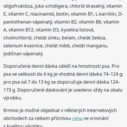
oligofruktóza, juka schidigera, chlorid draselný, vitamin
E, vitamin C, niacinamid, biotin, vitamin B1, L-karnitin, D-
pantothenan vápenatý, vitamin B2, vitamin B6, vitamin
A, vitamin B12, vitamin D3, kyselina listová,
cholinchlorid, chelát zinku, betain, chelát železa,
selenium kvasnice, chelát mědi, chelát manganu,
jodičnan vápenatý.
Doporučená denní dávka záleží na hmotnosti psa. Pro
psa ve velikosti do 6 kg je vhodná denní dávka 74–124 g;
pro psa od 7 do 13 kg se doporučuje denní dávka 124–
173 g. Doporučené dávkování je uvedeno vždy na obalu
výrobku.
Krmivo je možné objednat v některých internetových
obchodech za celkem příznivou
cenu
ve srovnání
s kvalitou výrobku.