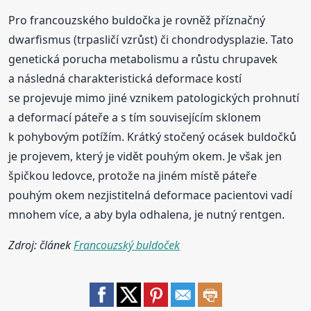
Pro francouzského buldočka je rovněž příznačný
dwarfismus (trpasličí vzrůst) či chondrodysplazie. Tato
genetická porucha metabolismu a růstu chrupavek
a následná charakteristická deformace kostí
se projevuje mimo jiné vznikem patologických prohnutí
a deformací páteře a s tím souvisejícím sklonem
k pohybovým potížím. Krátký stočený ocásek buldočků
je projevem, který je vidět pouhým okem. Je však jen
špičkou ledovce, protože na jiném místě páteře
pouhým okem nezjistitelná deformace pacientovi vadí
mnohem více, a aby byla odhalena, je nutný rentgen.
Zdroj: článek
Francouzský buldoček