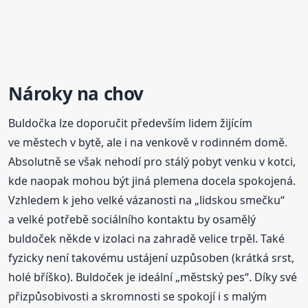
Nároky na chov
Buldočka lze doporučit především lidem žijícím
ve městech v bytě, ale i na venkově v rodinném domě.
Absolutně se však nehodí pro stálý pobyt venku v kotci,
kde naopak mohou být jiná plemena docela spokojená.
Vzhledem k jeho velké vázanosti na „lidskou smečku“
a velké potřebě sociálního kontaktu by osamělý
buldoček někde v izolaci na zahradě velice trpěl. Také
fyzicky není takovému ustájení uzpůsoben (krátká srst,
holé bříško). Buldoček je ideální „městský pes“. Díky své
přizpůsobivosti a skromnosti se spokojí i s malým