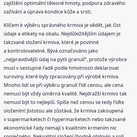
zajištění optimální tělesné hmoty, podpora zdravého
zažívání a úprava kondice kůže a srsti.
Klíčem k výběru správného krmiva je vědět, jak číst
údaje a etikety na obalu. Nejdůležitějším údajem je
takzvané složení krmiva, které je povinné
a kontrolovatelné. Bývá označováno jako
„nejpravdivější údaj na pytli granulí“, protože výrobce
musí v sestupné řadě podle hmotnosti deklarovat
suroviny, které byly zpracovány při výrobě krmiva.
Mnoho lidí se při výběru granulí řídí cenou, ale cena
nemusí být vždy úměrná kvalitě. Nejdražší krmivo tak
nemusí být to nejlepší. Spíše než cenou se tedy řiďte
složením! Jistotou ale zůstává, že krmiva zakoupená
v supermarketech či hypermarketech nebo takzvané
ekonomické řady nemají s kvalitním krmením nic
společného. Nekvalitní složení (hodně obilovin a soli,