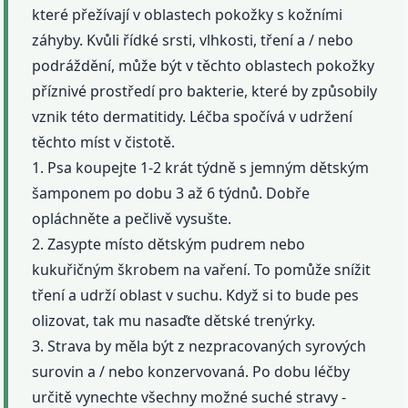
které přežívají v oblastech pokožky s kožními
záhyby. Kvůli řídké srsti, vlhkosti, tření a / nebo
podráždění, může být v těchto oblastech pokožky
příznivé prostředí pro bakterie, které by způsobily
vznik této dermatitidy. Léčba spočívá v udržení
těchto míst v čistotě.
1. Psa koupejte 1-2 krát týdně s jemným dětským
šamponem po dobu 3 až 6 týdnů. Dobře
opláchněte a pečlivě vysušte.
2. Zasypte místo dětským pudrem nebo
kukuřičným škrobem na vaření. To pomůže snížit
tření a udrží oblast v suchu. Když si to bude pes
olizovat, tak mu nasaďte dětské trenýrky.
3. Strava by měla být z nezpracovaných syrových
surovin a / nebo konzervovaná. Po dobu léčby
určitě vynechte všechny možné suché stravy -