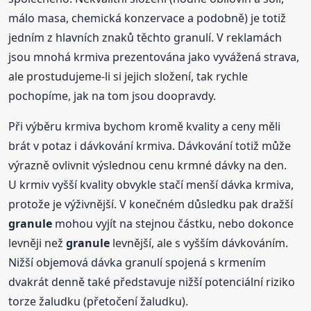
málo masa, chemická konzervace a podobně) je totiž
jedním z hlavních znaků těchto granulí. V reklamách
jsou mnohá krmiva prezentována jako vyvážená strava,
ale prostudujeme-li si jejich složení, tak rychle
pochopíme, jak na tom jsou doopravdy.
Při výběru krmiva bychom kromě kvality a ceny měli
brát v potaz i dávkování krmiva. Dávkování totiž může
výrazně ovlivnit výslednou cenu krmné dávky na den.
U krmiv vyšší kvality obvykle stačí menší dávka krmiva,
protože je výživnější. V konečném důsledku pak dražší
granule
mohou vyjít na stejnou částku, nebo dokonce
levněji než
granule
levnější, ale s vyšším dávkováním.
Nižší objemová dávka granulí spojená s krmením
dvakrát denně také představuje nižší potenciální riziko
torze žaludku (přetočení žaludku).