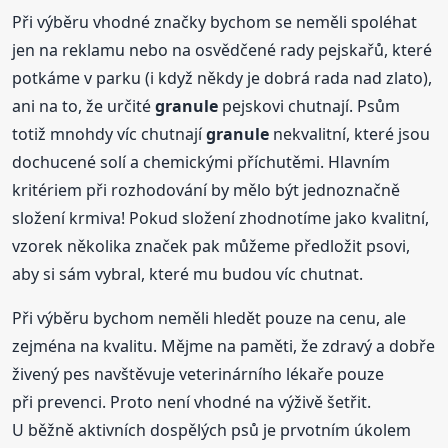
Při výběru vhodné značky bychom se neměli spoléhat
jen na reklamu nebo na osvědčené rady pejskařů, které
potkáme v parku (i když někdy je dobrá rada nad zlato),
ani na to, že určité
granule
pejskovi chutnají. Psům
totiž mnohdy víc chutnají
granule
nekvalitní, které jsou
dochucené solí a chemickými příchutěmi. Hlavním
kritériem při rozhodování by mělo být jednoznačně
složení krmiva! Pokud složení zhodnotíme jako kvalitní,
vzorek několika značek pak můžeme předložit psovi,
aby si sám vybral, které mu budou víc chutnat.
Při výběru bychom neměli hledět pouze na cenu, ale
zejména na kvalitu. Mějme na paměti, že zdravý a dobře
živený pes navštěvuje veterinárního lékaře pouze
při prevenci. Proto není vhodné na výživě šetřit.
U běžně aktivních dospělých psů je prvotním úkolem