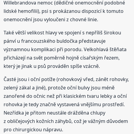
Willebrandova nemoc (dědičné onemocnění podobné
lidské hemofilii), psi s prokázanou dispozicí k tomuto
onemocnění jsou vyloučeni z chovné linie.
Také větší velikost hlavy ve spojení s nepříliš širokou
pánví u francouzského buldočka představuje
významnou komplikaci při porodu. Velkohlavá štěňata
přicházejí na svět poměrně hojně císařským řezem,
který je jinak u psů prováděn spíše vzácně.
Časté jsou i oční potíže (rohovkový vřed, zánět rohovky,
zelený zákal a jiné), protože oční bulvy jsou méně
zanořené do očnic než při klasickém tvaru lebky a oční
rohovka je tedy značně vystavená vnějšímu prostředí.
Nezřídka je přitom neustále drážděna chlupy
z obličejových kožních záhybů, což je vážným důvodem
pro chirurgickou nápravu.