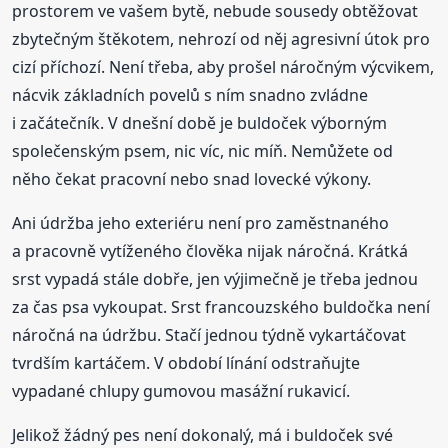
prostorem ve vašem bytě, nebude sousedy obtěžovat
zbytečným štěkotem, nehrozí od něj agresivní útok pro
cizí příchozí. Není třeba, aby prošel náročným výcvikem,
nácvik základních povelů s ním snadno zvládne
i začátečník. V dnešní době je buldoček výborným
společenským psem, nic víc, nic míň. Nemůžete od
něho čekat pracovní nebo snad lovecké výkony.
Ani údržba jeho exteriéru není pro zaměstnaného
a pracovně vytíženého člověka nijak náročná. Krátká
srst vypadá stále dobře, jen výjimečně je třeba jednou
za čas psa vykoupat. Srst francouzského buldočka není
náročná na údržbu. Stačí jednou týdně vykartáčovat
tvrdším kartáčem. V období línání odstraňujte
vypadané chlupy gumovou masážní rukavicí.
Jelikož žádný pes není dokonalý, má i buldoček své