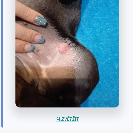
🔍 ZVĚTŠIT