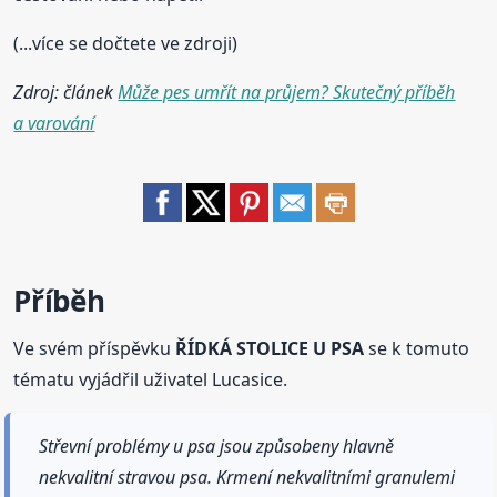
(...více se dočtete ve zdroji)
Zdroj: článek
Může pes umřít na průjem? Skutečný příběh
a varování
Příběh
Ve svém příspěvku
ŘÍDKÁ STOLICE U PSA
se k tomuto
tématu vyjádřil uživatel Lucasice.
Střevní problémy u psa jsou způsobeny hlavně
nekvalitní stravou psa. Krmení nekvalitními granulemi