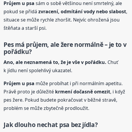
Průjem u psa
sám o sobě většinou není smrtelný, ale
pokud se přidá
zvracení, odmítání vody nebo slabost
,
situace se může rychle zhoršit. Nejvíc ohrožená jsou
štěňata a starší psi.
Pes má průjem, ale žere normálně – je to v
pořádku?
Ano, ale neznamená to, že je vše v pořádku.
Chuť
k jídlu není spolehlivý ukazatel.
Průjem u psa
může probíhat i při normálním apetitu.
Právě proto je důležité
krmení dočasně omezit
, i když
pes žere. Pokud budete pokračovat v běžné stravě,
problém se může zbytečně prodloužit.
Jak dlouho nechat psa bez jídla?