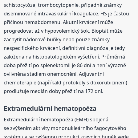
schistocytóza, trombocytopenie, případně známky
diseminované intravaskulární koagulace. HS je častou
příčinou hemabdomenu. Akutní krvácení může
progredovat až v hypovolemický šok. Bioptát může
zachytit nádorové buňky nebo pouze známky
nespecifického krvácení, definitivní diagnóza je tedy
založena na histopatologickém vyšetření. Průměrná
doba přežití po splenektomii je 86 dní a není výrazně
ovlivněna stadiem onemocnění. Adjuvantní
chemoterapie (napříkald protokoly s doxorubicinem)
prodlužuje medián doby přežití na 172 dní.
Extramedulární hematopoéza
Extramedulární hematopoéza (EMH) spojená
se zvýšením aktivity mononukleárního fagocytového
systému a se zvýšenou produkcí krevních buněk vede