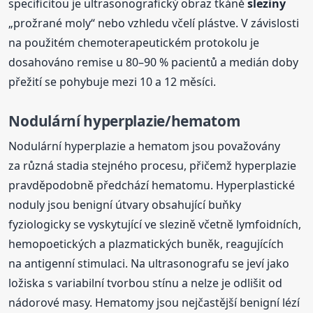
specificitou je ultrasonografický obraz tkáně
sleziny
„prožrané moly“ nebo vzhledu včelí plástve. V závislosti
na použitém chemoterapeutickém protokolu je
dosahováno remise u 80–90 % pacientů a medián doby
přežití se pohybuje mezi 10 a 12 měsíci.
Nodulární hyperplazie/hematom
Nodulární hyperplazie a hematom jsou považovány
za různá stadia stejného procesu, přičemž hyperplazie
pravděpodobně předchází hematomu. Hyperplastické
noduly jsou benigní útvary obsahující buňky
fyziologicky se vyskytující ve slezině včetně lymfoidních,
hemopoetických a plazmatických buněk, reagujících
na antigenní stimulaci. Na ultrasonografu se jeví jako
ložiska s variabilní tvorbou stínu a nelze je odlišit od
nádorové masy. Hematomy jsou nejčastější benigní lézí