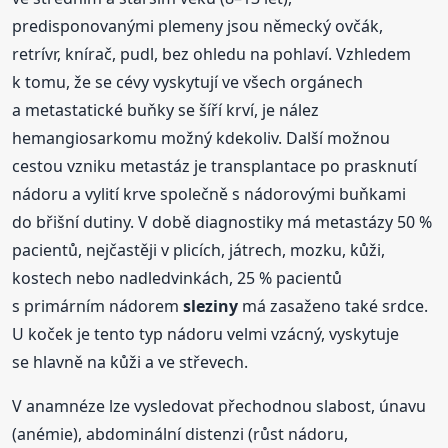
predisponovanými plemeny jsou německý ovčák,
retrívr, knírač, pudl, bez ohledu na pohlaví. Vzhledem
k tomu, že se cévy vyskytují ve všech orgánech
a metastatické buňky se šíří krví, je nález
hemangiosarkomu možný kdekoliv. Další možnou
cestou vzniku metastáz je transplantace po prasknutí
nádoru a vylití krve společně s nádorovými buňkami
do břišní dutiny. V době diagnostiky má metastázy 50 %
pacientů, nejčastěji v plicích, játrech, mozku, kůži,
kostech nebo nadledvinkách, 25 % pacientů
s primárním nádorem
sleziny
má zasaženo také srdce.
U koček je tento typ nádoru velmi vzácný, vyskytuje
se hlavně na kůži a ve střevech.
V anamnéze lze vysledovat přechodnou slabost, únavu
(anémie), abdominální distenzi (růst nádoru,