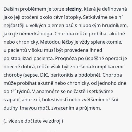
Dalším problémem je torze
sleziny
, která je definovaná
jako její otočení okolo cévní stopky. Setkáváme se s ní
nejčastěji u velkých plemen psů s hlubokým hrudníkem,
jako je německá doga. Choroba může probíhat akutně
nebo chronicky. Metodou léčby je vždy splenektomie,
u pacientů v šoku musí být provedena ihned
po stabilizaci pacienta. Prognóza po úspěšné operaci je
obecně dobrá, může však být zhoršena komplikacemi
choroby (sepse, DIC, peritonitis a podobně). Choroba
může probíhat akutně nebo chronicky, od jednoho dne
do tří týdnů. V anamnéze se nejčastěji setkáváme
s apatií, anorexií, bolestivostí nebo zvětšením břišní
dutiny, tmavou močí, zvracením a průjmem.
(...více se dočtete ve zdroji)