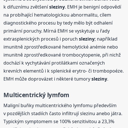
k difuznímu zvětšení
sleziny
. EMH je benigní odpovědí
na probíhající hematologickou abnormalitu, cílem
diagnostického procesu by tedy mělo být odhalení
primární poruchy. Mírná EMH se vyskytuje u řady
extrasplenických procesů i poruch
sleziny
; například
imunitně zprostředkované hemolytické anémie nebo
imunitně zprostředkované trombocytopenie, při nichž
dochází k vychytávání protilátkami označených
krevních elementů i k splenické erytro- či trombopoéze.
EMH může doprovázet i některé tumory
sleziny
.
Multicentrický lymfom
Maligní buňky multicentrického lymfomu především
v pozdějších stadiích často infiltrují slezinu anebo játra.
Typickým symptomem se 100% senzitivitou a 23,3%