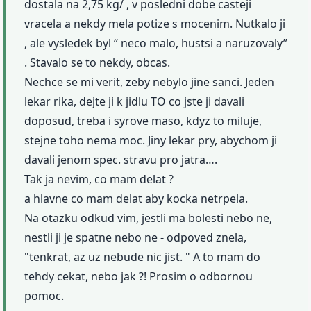
dostala na 2,75 kg/ , v posledni dobe casteji
vracela a nekdy mela potize s mocenim. Nutkalo ji
, ale vysledek byl “ neco malo, hustsi a naruzovaly”
. Stavalo se to nekdy, obcas.
Nechce se mi verit, zeby nebylo jine sanci. Jeden
lekar rika, dejte ji k jidlu TO co jste ji davali
doposud, treba i syrove maso, kdyz to miluje,
stejne toho nema moc. Jiny lekar pry, abychom ji
davali jenom spec. stravu pro jatra….
Tak ja nevim, co mam delat ?
a hlavne co mam delat aby kocka netrpela.
Na otazku odkud vim, jestli ma bolesti nebo ne,
nestli ji je spatne nebo ne - odpoved znela,
"tenkrat, az uz nebude nic jist. " A to mam do
tehdy cekat, nebo jak ?! Prosim o odbornou
pomoc.