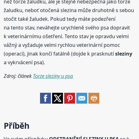
než torze žaludku, ale je stejně nebezpečná jako torze
žaludku, neboť otočená slezina může druhotně s sebou
stočit také žaludek. Pokud tedy máte podezření
na tento stav, neváhejte urychleně svého psa dopravit
k veterinárnímu ošetření. Tento stav je opravdu velmi
vážný a vyžaduje velmi rychlou veterinární pomoc
(operaci), jinak končí fatálně (dojde k prasknutí
sleziny
a vykrvácení psa).
Zdroj: článek
Torze sleziny u psa
Příběh
Ve svém příspěvku
ODSTRANĚNÍ SLEZINY U PSA
se k