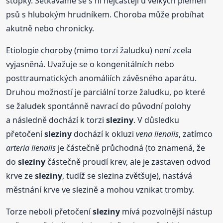
stopky. Setkáváme se s ní nejčastěji u velkých plemen
psů s hlubokým hrudníkem. Choroba může probíhat
akutně nebo chronicky.
Etiologie choroby (mimo torzí žaludku) není zcela
vyjasněná. Uvažuje se o kongenitálních nebo
posttraumatických anomáliích závěsného aparátu.
Druhou možností je parciální torze žaludku, po které
se žaludek spontánně navrací do původní polohy
a následně dochází k torzi
sleziny
. V důsledku
přetočení
sleziny
dochází k okluzi
vena lienalis
, zatímco
arteria lienalis
je částečně průchodná (to znamená, že
do
sleziny
částečně proudí krev, ale je zastaven odvod
krve ze
sleziny
, tudíž se slezina zvětšuje), nastává
městnání krve ve slezině a mohou vznikat tromby.
Torze neboli přetočení
sleziny
mívá pozvolnější nástup