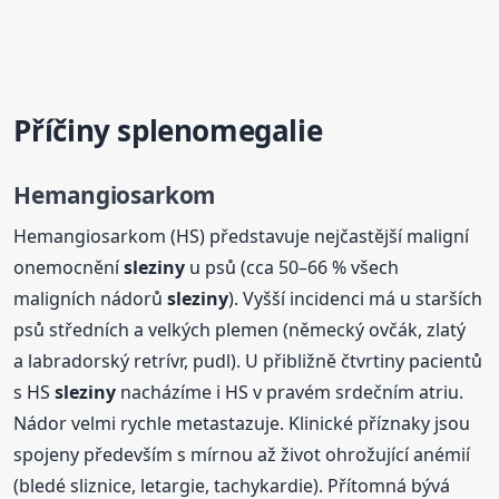
Příčiny splenomegalie
Hemangiosarkom
Hemangiosarkom (HS) představuje nejčastější maligní
onemocnění
sleziny
u psů (cca 50–66 % všech
maligních nádorů
sleziny
). Vyšší incidenci má u starších
psů středních a velkých plemen (německý ovčák, zlatý
a labradorský retrívr, pudl). U přibližně čtvrtiny pacientů
s HS
sleziny
nacházíme i HS v pravém srdečním atriu.
Nádor velmi rychle metastazuje. Klinické příznaky jsou
spojeny především s mírnou až život ohrožující anémií
(bledé sliznice, letargie, tachykardie). Přítomná bývá