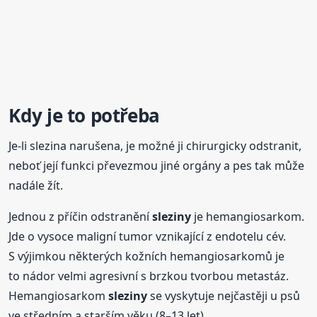
Kdy je to potřeba
Je-li slezina narušena, je možné ji chirurgicky odstranit,
neboť její funkci převezmou jiné orgány a pes tak může
nadále žít.
Jednou z příčin odstranění
sleziny
je hemangiosarkom.
Jde o vysoce maligní tumor vznikající z endotelu cév.
S výjimkou některých kožních hemangiosarkomů je
to nádor velmi agresivní s brzkou tvorbou metastáz.
Hemangiosarkom
sleziny
se vyskytuje nejčastěji u psů
ve středním a starším věku (8–13 let),