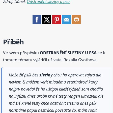
Zdroj: článek
Odstranění sleziny u psa
Příběh
Ve svém příspěvku
ODSTRANĚNÍ SLEZINY U PSA
se k
tomuto tématu vyjádřil uživatel Rozalia Gvothova.
Može žiť psík bez
sleziny
chcú ho operovať zajtra ale
neviem či môžem veriť mladému veterinárovi ktorý
najprv povedal že ho uštipol kliešť týždeň som chodila
na infúziu dnes urobil krvné testy rengen ultrazvuk ale
má zlé krvné testy chce odstrániť slezinu dnes psík
normálne papal nestrácal povedzte čo. mám robiť