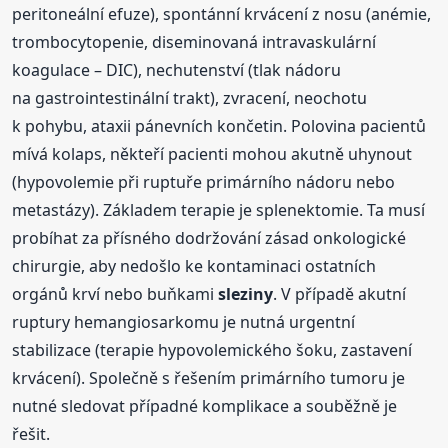
peritoneální efuze), spontánní krvácení z nosu (anémie,
trombocytopenie, diseminovaná intravaskulární
koagulace – DIC), nechutenství (tlak nádoru
na gastrointestinální trakt), zvracení, neochotu
k pohybu, ataxii pánevních končetin. Polovina pacientů
mívá kolaps, někteří pacienti mohou akutně uhynout
(hypovolemie při ruptuře primárního nádoru nebo
metastázy). Základem terapie je splenektomie. Ta musí
probíhat za přísného dodržování zásad onkologické
chirurgie, aby nedošlo ke kontaminaci ostatních
orgánů krví nebo buňkami
sleziny
. V případě akutní
ruptury hemangiosarkomu je nutná urgentní
stabilizace (terapie hypovolemického šoku, zastavení
krvácení). Společně s řešením primárního tumoru je
nutné sledovat případné komplikace a souběžně je
řešit.