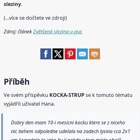
sleziny
.
(...více se dočtete ve zdroji)
Zdroj: článek
Zvětšená slezina u psa
Příběh
Ve svém příspěvku
KOCKA-STRUP
se k tomuto tématu
vyjádřil uživatel Hana.
Dobry den mam 10-i mesicni kocku ktere se z niceho
nic behem odpoledne udelala na zadech lysina cca 2x1
cm (vypadalo to jako by ji nekdo v tom miste oholil