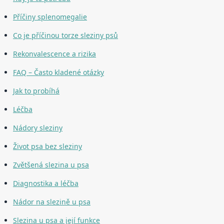
Příčiny splenomegalie
Co je příčinou torze sleziny psů
Rekonvalescence a rizika
FAQ – Často kladené otázky
Jak to probíhá
Léčba
Nádory sleziny
Život psa bez sleziny
Zvětšená slezina u psa
Diagnostika a léčba
Nádor na slezině u psa
Slezina u psa a její funkce