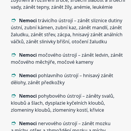
zbytnění a rozšíření srdce, srdeční slabost a srdeční
vady, zánět tepny, zánět žíly, anémie, leukémie
Nemoci
trávicího ústrojí – zánět sliznice dutiny
ústní, zubní kámen, zubní kaz, zánět mandlí, zánět
žaludku, zánět střev, zácpa, hnisavý zánět análních
váčků, zánět slinivky břišní, otočení žaludku
Nemoci
močového ústrojí – zánět ledvin, zánět
močového měchýře, močové kameny
Nemoci
pohlavního ústrojí – hnisavý zánět
dělohy, zánět předkožky
Nemoci
pohybového ústrojí – záněty svalů,
kloubů a šlach, dysplazie kyčelních kloubů,
zlomeniny kloubů, zlomeniny kostí, křivice
Nemoci
nervového ústrojí – zánět mozku
a míchy, otřes a zhmoždění mozku a míchy