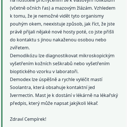
(včetně očních řas) a mazovým žlázám. Vzhledem
k tomu, že je nemožné vidět tyto organismy
pouhým okem, neexistuje způsob, jak říct, že jste
právě přijali nějaké nové hosty poté, co jste přišli
do kontaktu s jinou nakaženou osobou nebo
zvířetem.
Demodikózu lze diagnostikovat mikroskopickým
vyšetřením kožních seškrabů nebo vyšetřením
bioptického vzorku v laboratoři.
Demodex lze úspěšně a rychle vyléčit mastí
Soolantra, která obsahuje kontaktní jed
Ivermectin. Mast je k dostání v lékárně na lékařský
předpis, který může napsat jakýkoli lékař.
Zdraví Cempírek!