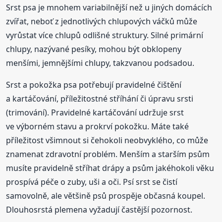
Srst psa je mnohem variabilnější než u jiných domácích
zvířat, neboť z jednotlivých chlupových váčků může
vyrůstat více chlupů odlišné struktury. Silné primární
chlupy, nazývané pesíky, mohou být obklopeny
menšími, jemnějšími chlupy, takzvanou podsadou.
Srst a pokožka psa potřebují pravidelné čištění
a kartáčování, příležitostné stříhání či úpravu srsti
(trimování). Pravidelné kartáčování udržuje srst
ve výborném stavu a prokrví pokožku. Máte také
příležitost všimnout si čehokoli neobvyklého, co může
znamenat zdravotní problém. Menším a starším psům
musíte pravidelně stříhat drápy a psům jakéhokoli věku
prospívá péče o zuby, uši a oči. Psí srst se čistí
samovolně, ale většině psů prospěje občasná koupel.
Dlouhosrstá plemena vyžadují častější pozornost.