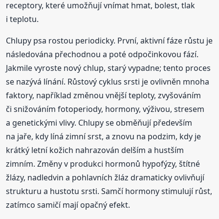
receptory, které umožňují vnímat hmat, bolest, tlak
i teplotu.
Chlupy psa rostou periodicky. První, aktivní fáze růstu je
následována přechodnou a poté odpočinkovou fází.
Jakmile vyroste nový chlup, starý vypadne; tento proces
se nazývá línání. Růstový cyklus srsti je ovlivněn mnoha
faktory, například změnou vnější teploty, zvyšováním
či snižováním fotoperiody, hormony, výživou, stresem
a genetickými vlivy. Chlupy se obměňují především
na jaře, kdy líná zimní srst, a znovu na podzim, kdy je
krátký letní kožich nahrazován delším a hustším
zimním. Změny v produkci hormonů hypofýzy, štítné
žlázy, nadledvin a pohlavních žláz dramaticky ovlivňují
strukturu a hustotu srsti. Samčí hormony stimulují růst,
zatímco samičí mají opačný efekt.