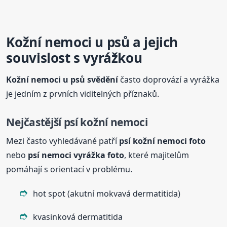
Kožní
nemoci
u psů a jejich
souvislost s vyrážkou
Kožní
nemoci
u psů svědění
často doprovází a vyrážka
je jedním z prvních viditelných příznaků.
Nejčastější psí kožní
nemoci
Mezi často vyhledávané patří
psí kožní
nemoci
foto
nebo
psí
nemoci
vyrážka foto
, které majitelům
pomáhají s orientací v problému.
hot spot (akutní mokvavá dermatitida)
kvasinková dermatitida