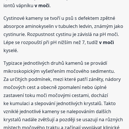
iontů vápníku
v moči
.
Cystinové kameny se tvoří u psů s defektem zpětné
absorpce aminokyselin v tubulech ledvin, známým jako
cystinurie. Rozpustnost cystinu je závislá na pH moči.
Lépe se rozpouští při pH nižším než 7, tudíž
v moči
kyselé.
Typizace jednotlivých druhů kamenů se provádí
mikroskopickým vyšetřením močového sedimentu.
Za určitých podmínek, mezi které patří záněty, nádory
močových cest a obecně zpomalení nebo úplné
zastavení toku moči močovými cestami, dochází
ke kumulaci a slepování jednotlivých krystalů. Takto
vzniklé jednotlivé kameny se nalepováním dalších
krystalů nadále zvětšují a později se usazují na různých
místech močového traktu a začínají vyvolávat klinické