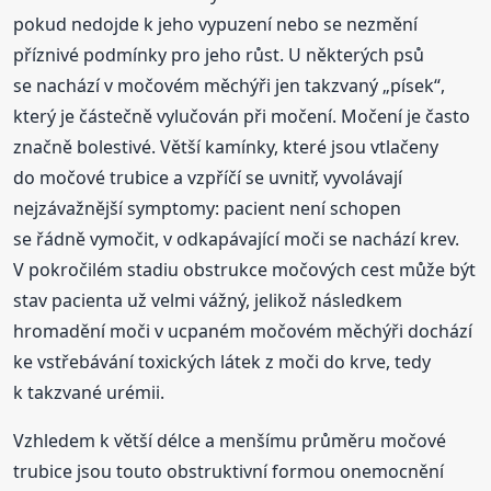
pokud nedojde k jeho vypuzení nebo se nezmění
příznivé podmínky pro jeho růst. U některých psů
se nachází v močovém měchýři jen takzvaný „písek“,
který je částečně vylučován při močení. Močení je často
značně bolestivé. Větší kamínky, které jsou vtlačeny
do močové trubice a vzpříčí se uvnitř, vyvolávají
nejzávažnější symptomy: pacient není schopen
se řádně vymočit, v odkapávající moči se nachází krev.
V pokročilém stadiu obstrukce močových cest může být
stav pacienta už velmi vážný, jelikož následkem
hromadění moči v ucpaném močovém měchýři dochází
ke vstřebávání toxických látek z moči do krve, tedy
k takzvané urémii.
Vzhledem k větší délce a menšímu průměru močové
trubice jsou touto obstruktivní formou onemocnění