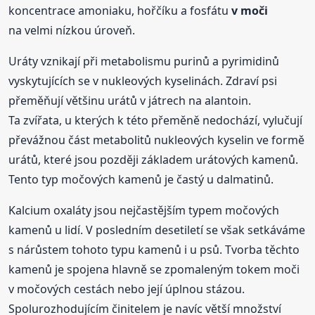
koncentrace amoniaku, hořčíku a fosfátu
v moči
na velmi nízkou úroveň.
Uráty vznikají při metabolismu purinů a pyrimidinů
vyskytujících se v nukleových kyselinách. Zdraví psi
přeměňují většinu urátů v játrech na alantoin.
Ta zvířata, u kterých k této přeměně nedochází, vylučují
převážnou část metabolitů nukleových kyselin ve formě
urátů, které jsou později základem urátových kamenů.
Tento typ močových kamenů je častý u dalmatinů.
Kalcium oxaláty jsou nejčastějším typem močových
kamenů u lidí. V posledním desetiletí se však setkáváme
s nárůstem tohoto typu kamenů i u psů. Tvorba těchto
kamenů je spojena hlavně se zpomaleným tokem moči
v močových cestách nebo její úplnou stázou.
Spolurozhodujícím činitelem je navíc větší množství