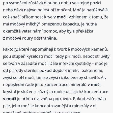
po vymočení zůstává dlouhou dobu ve stejné pozici
nebo dává najevo bolest při močení. Moč je narůžovělá,
což značí přítomnost krve
v moči
. Vzhledem k tomu, že
má močový měchýř omezenou kapacitu, je nutná
okamžitá veterinární pomoc, aby byla překážka
z močové roury odstraněna.
Faktory, které napomáhají k tvorbě močových kamenů,
jsou stupeň kyselosti moči, tedy pH moči, neboť struvity
se tvoří v zásadité moči. Dále infekční cystitidy – moč je
od přírody sterilní, pokud dojde k infekci bakteriemi,
zvýší se pH moči, tím se zvýší riziko tvorby struvitů. A v
neposlední řadě je to koncentrace minerálů
v moči
–
krystal je složen z různých molekul, jejichž koncentrace
v moči
je přímo ovlivněna potravou. Pokud zvíře málo
pije, jeho moč je koncentrovanější a minerály v ní
obsažené mohou snadněji zkrystalizovat.