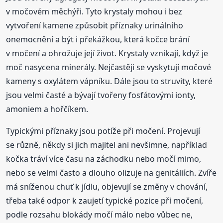
v močovém měchýři. Tyto krystaly mohou i bez
vytvoření kamene způsobit příznaky urinálního
onemocnění a být i překážkou, která kočce brání
v močení a ohrožuje její život. Krystaly vznikají, když je
moč nasycena minerály. Nejčastěji se vyskytují močové
kameny s oxylátem vápníku. Dále jsou to struvity, které
jsou velmi časté a bývají tvořeny fosfátovými ionty,
amoniem a hořčíkem.
Typickými příznaky jsou potíže při močení. Projevují
se různě, někdy si jich majitel ani nevšimne, například
kočka tráví více času na záchodku nebo močí mimo,
nebo se velmi často a dlouho olizuje na genitáliích. Zvíře
má sníženou chuť k jídlu, objevují se změny v chování,
třeba také odpor k zaujetí typické pozice při močení,
podle rozsahu blokády močí málo nebo vůbec ne,