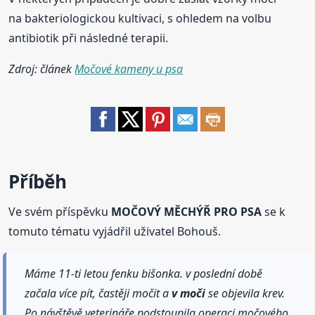
na bakteriologickou kultivaci, s ohledem na volbu
antibiotik při následné terapii.
Zdroj: článek
Močové kameny u psa
Příběh
Ve svém příspěvku
MOČOVÝ MĚCHÝŘ PRO PSA
se k
tomuto tématu vyjádřil uživatel Bohouš.
Máme 11-ti letou fenku bišonka. v poslední době
začala více pít, častěji močit a
v moči
se objevila krev.
Po návštěvě veterináře podstoupila operaci močového