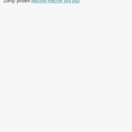
Zdroj: příběh
Močový měchýř pro psa