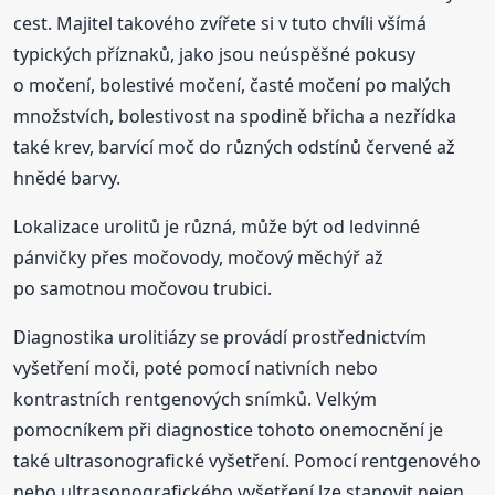
cest. Majitel takového zvířete si v tuto chvíli všímá
typických příznaků, jako jsou neúspěšné pokusy
o močení, bolestivé močení, časté močení po malých
množstvích, bolestivost na spodině břicha a nezřídka
také krev, barvící moč do různých odstínů červené až
hnědé barvy.
Lokalizace urolitů je různá, může být od ledvinné
pánvičky přes močovody, močový měchýř až
po samotnou močovou trubici.
Diagnostika urolitiázy se provádí prostřednictvím
vyšetření moči, poté pomocí nativních nebo
kontrastních rentgenových snímků. Velkým
pomocníkem při diagnostice tohoto onemocnění je
také ultrasonografické vyšetření. Pomocí rentgenového
nebo ultrasonografického vyšetření lze stanovit nejen