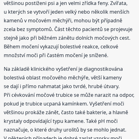
většinou postiženi psi a jen velmi zřídka feny. Zvířata,
u kterých se vytvoří jeden velký nebo několik menších
kamenů v močovém měchýři, mohou být případně
zcela bez symptomů. Část těchto pacientů se projevuje
stejně jako při běžném zánětu dolních močových cest.
Během močení vykazují bolestivé reakce, celkové
množství moči při častém močení je snížené.
Na základě klinického vyšetření je diagnostikována
bolestivá oblast močového měchýře, větší kameny
se dají i přímo nahmatat jako tvrdé, hrubé útvary.
Při cévkování močové trubice se může narazit na odpor,
pokud je trubice ucpaná kamínkem. Vyšetření moči
většinou prokáže zánět, často také bakterie, a hlavně
krystaly odpovídající typu kamene. Také pH moči
naznačuje, o které druhy urolitů by se mohlo jednat.
V některých případech je dobré zaslat vzorky moči