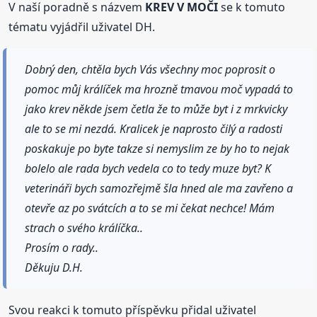
V naší poradně s názvem
KREV V MOČI
se k tomuto
tématu vyjádřil uživatel DH.
Dobrý den, chtěla bych Vás všechny moc poprosit o
pomoc můj králíček ma hrozně tmavou moč vypadá to
jako krev někde jsem četla že to může byt i z mrkvicky
ale to se mi nezdá. Kralicek je naprosto čilý a radosti
poskakuje po byte takze si nemyslim ze by ho to nejak
bolelo ale rada bych vedela co to tedy muze byt? K
veterináři bych samozřejmě šla hned ale ma zavřeno a
otevře az po svátcích a to se mi čekat nechce! Mám
strach o svého králíčka..
Prosím o rady..
Děkuju D.H.
Svou reakci k tomuto příspěvku přidal uživatel