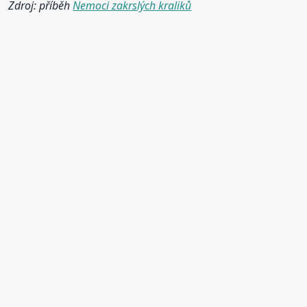
Zdroj: příběh
Nemoci zakrslých kraliků