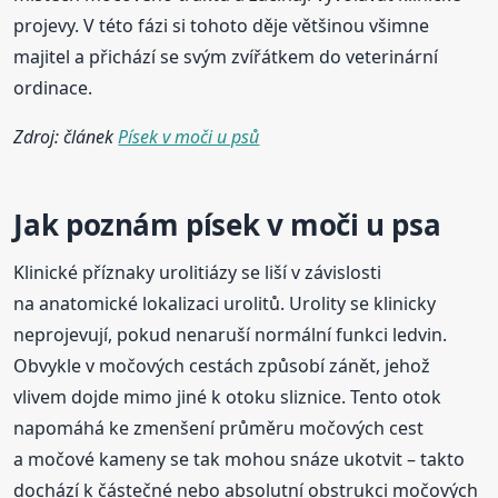
projevy. V této fázi si tohoto děje většinou všimne
majitel a přichází se svým zvířátkem do veterinární
ordinace.
Zdroj: článek
Písek v moči u psů
Jak poznám písek
v moči
u psa
Klinické příznaky urolitiázy se liší v závislosti
na anatomické lokalizaci urolitů. Urolity se klinicky
neprojevují, pokud nenaruší normální funkci ledvin.
Obvykle v močových cestách způsobí zánět, jehož
vlivem dojde mimo jiné k otoku sliznice. Tento otok
napomáhá ke zmenšení průměru močových cest
a močové kameny se tak mohou snáze ukotvit – takto
dochází k částečné nebo absolutní obstrukci močových