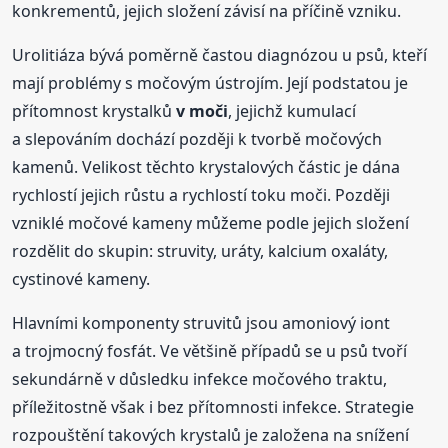
konkrementů, jejich složení závisí na příčině vzniku.
Urolitiáza bývá poměrně častou diagnózou u psů, kteří
mají problémy s močovým ústrojím. Její podstatou je
přítomnost krystalků
v moči
, jejichž kumulací
a slepováním dochází později k tvorbě močových
kamenů. Velikost těchto krystalových částic je dána
rychlostí jejich růstu a rychlostí toku moči. Později
vzniklé močové kameny můžeme podle jejich složení
rozdělit do skupin: struvity, uráty, kalcium oxaláty,
cystinové kameny.
Hlavními komponenty struvitů jsou amoniový iont
a trojmocný fosfát. Ve většině případů se u psů tvoří
sekundárně v důsledku infekce močového traktu,
příležitostně však i bez přítomnosti infekce. Strategie
rozpouštění takových krystalů je založena na snížení