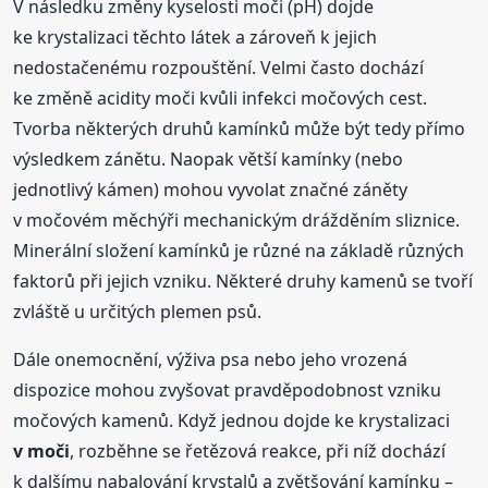
V následku změny kyselosti moči (pH) dojde
ke krystalizaci těchto látek a zároveň k jejich
nedostačenému rozpouštění. Velmi často dochází
ke změně acidity moči kvůli infekci močových cest.
Tvorba některých druhů kamínků může být tedy přímo
výsledkem zánětu. Naopak větší kamínky (nebo
jednotlivý kámen) mohou vyvolat značné záněty
v močovém měchýři mechanickým drážděním sliznice.
Minerální složení kamínků je různé na základě různých
faktorů při jejich vzniku. Některé druhy kamenů se tvoří
zvláště u určitých plemen psů.
Dále onemocnění, výživa psa nebo jeho vrozená
dispozice mohou zvyšovat pravděpodobnost vzniku
močových kamenů. Když jednou dojde ke krystalizaci
v moči
, rozběhne se řetězová reakce, při níž dochází
k dalšímu nabalování krystalů a zvětšování kamínku –