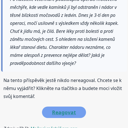
měchýře, kde vedle kamínků jí byl odstraněn i nádor v
těsné blízkosti močovodů z ledvin. Dnes je 3-tí den po
operaci, močí usilovně s výsledkem vždy několik kapek.
Chuť k jídlu má, je čilá. Bere léky proti bolesti a proti
zánětu močových cest. S ohledem na složení kamenů
lékař stanoví dietu. Charakter nádoru neznáme, co
máme alespoň z prevence nejlépe dělat? Jaká je
pravděpodobnost dalšího vývoje?
Na tento příspěvěk jestě nikdo nereagoval. Chcete se k
němu vyjádřit? Klikněte na tlačítko a budete moci vložit
svůj komentář.
Reagovat