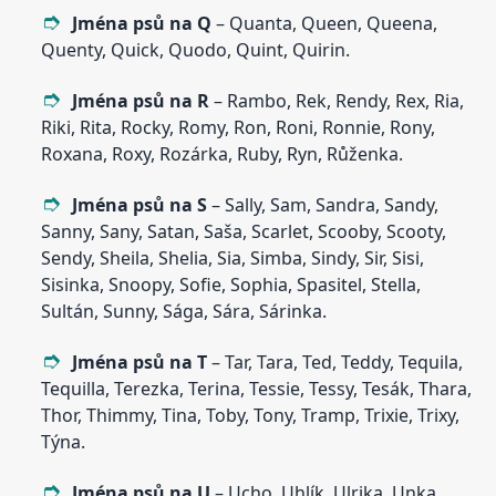
Jména psů na Q
– Quanta, Queen, Queena,
Quenty, Quick, Quodo, Quint, Quirin.
Jména psů na R
– Rambo, Rek, Rendy, Rex, Ria,
Riki, Rita, Rocky, Romy, Ron, Roni, Ronnie, Rony,
Roxana, Roxy, Rozárka, Ruby, Ryn, Růženka.
Jména psů na S
– Sally, Sam, Sandra, Sandy,
Sanny, Sany, Satan, Saša, Scarlet, Scooby, Scooty,
Sendy, Sheila, Shelia, Sia, Simba, Sindy, Sir, Sisi,
Sisinka, Snoopy, Sofie, Sophia, Spasitel, Stella,
Sultán, Sunny, Sága, Sára, Sárinka.
Jména psů na T
– Tar, Tara, Ted, Teddy, Tequila,
Tequilla, Terezka, Terina, Tessie, Tessy, Tesák, Thara,
Thor, Thimmy, Tina, Toby, Tony, Tramp, Trixie, Trixy,
Týna.
Jména psů na U
– Ucho, Uhlík, Ulrika, Unka.