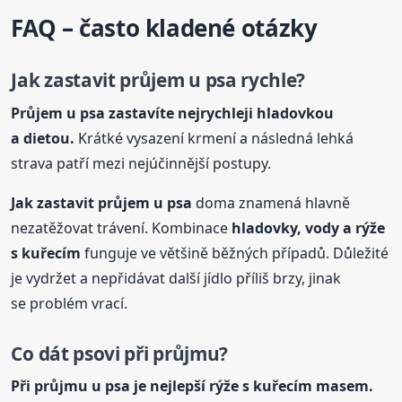
FAQ – často kladené otázky
Jak zastavit průjem u psa rychle?
Průjem u psa zastavíte nejrychleji hladovkou
a dietou.
Krátké vysazení krmení a následná lehká
strava patří mezi nejúčinnější postupy.
Jak zastavit průjem u psa
doma znamená hlavně
nezatěžovat trávení. Kombinace
hladovky, vody a rýže
s kuřecím
funguje ve většině běžných případů. Důležité
je vydržet a nepřidávat další jídlo příliš brzy, jinak
se problém vrací.
Co dát psovi při
průjmu
?
Při
průjmu
u psa je nejlepší rýže s kuřecím masem.