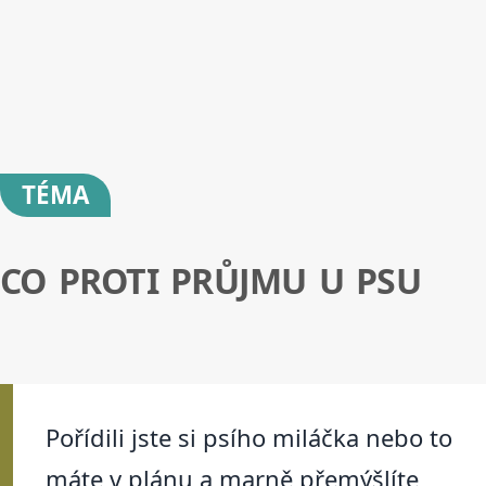
TÉMA
CO PROTI PRŮJMU U PSU
Pořídili jste si psího miláčka nebo to
máte v plánu a marně přemýšlíte