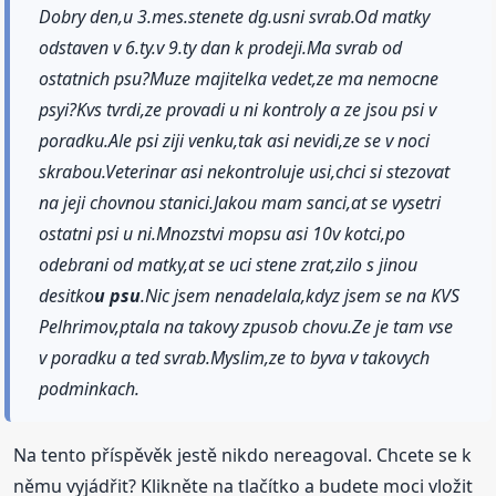
Dobry den,u 3.mes.stenete dg.usni svrab.Od matky
odstaven v 6.ty.v 9.ty dan k prodeji.Ma svrab od
ostatnich psu?Muze majitelka vedet,ze ma nemocne
psyi?Kvs tvrdi,ze provadi u ni kontroly a ze jsou psi v
poradku.Ale psi ziji venku,tak asi nevidi,ze se v noci
skrabou.Veterinar asi nekontroluje usi,chci si stezovat
na jeji chovnou stanici.Jakou mam sanci,at se vysetri
ostatni psi u ni.Mnozstvi mopsu asi 10v kotci,po
odebrani od matky,at se uci stene zrat,zilo s jinou
desitko
u psu
.Nic jsem nenadelala,kdyz jsem se na KVS
Pelhrimov,ptala na takovy zpusob chovu.Ze je tam vse
v poradku a ted svrab.Myslim,ze to byva v takovych
podminkach.
Na tento příspěvěk jestě nikdo nereagoval. Chcete se k
němu vyjádřit? Klikněte na tlačítko a budete moci vložit