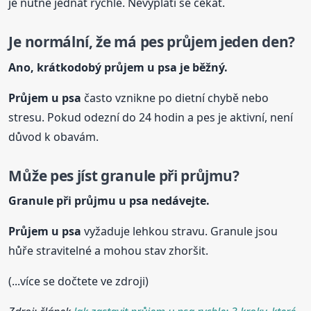
je nutné jednat rychle. Nevyplatí se čekat.
Je normální, že má pes průjem jeden den?
Ano, krátkodobý průjem u psa je běžný.
Průjem u psa
často vznikne po dietní chybě nebo
stresu. Pokud odezní do 24 hodin a pes je aktivní, není
důvod k obavám.
Může pes jíst granule při
průjmu
?
Granule při
průjmu
u psa nedávejte.
Průjem u psa
vyžaduje lehkou stravu. Granule jsou
hůře stravitelné a mohou stav zhoršit.
(...více se dočtete ve zdroji)