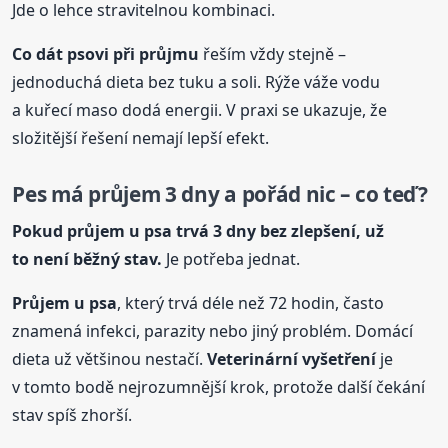
Jde o lehce stravitelnou kombinaci.
Co dát psovi při
průjmu
řeším vždy stejně –
jednoduchá dieta bez tuku a soli. Rýže váže vodu
a kuřecí maso dodá energii. V praxi se ukazuje, že
složitější řešení nemají lepší efekt.
Pes má průjem 3 dny a pořád nic – co teď?
Pokud průjem u psa trvá 3 dny bez zlepšení, už
to není běžný stav.
Je potřeba jednat.
Průjem u psa
, který trvá déle než 72 hodin, často
znamená infekci, parazity nebo jiný problém. Domácí
dieta už většinou nestačí.
Veterinární vyšetření
je
v tomto bodě nejrozumnější krok, protože další čekání
stav spíš zhorší.