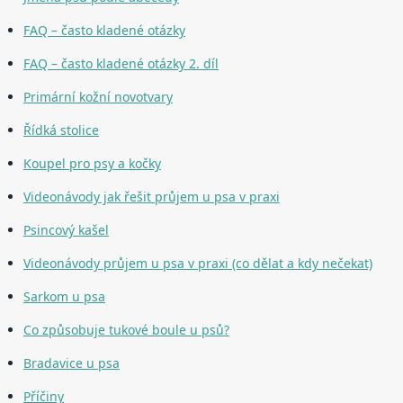
FAQ – často kladené otázky
FAQ – často kladené otázky 2. díl
Primární kožní novotvary
Řídká stolice
Koupel pro psy a kočky
Videonávody jak řešit průjem u psa v praxi
Psincový kašel
Videonávody průjem u psa v praxi (co dělat a kdy nečekat)
Sarkom u psa
Co způsobuje tukové boule u psů?
Bradavice u psa
Příčiny