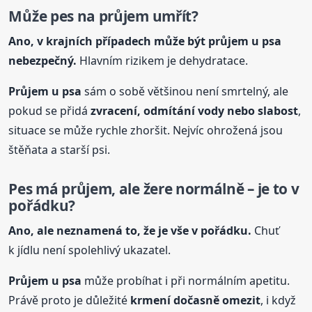
Může pes na průjem umřít?
Ano, v krajních případech může být průjem u psa
nebezpečný.
Hlavním rizikem je dehydratace.
Průjem u psa
sám o sobě většinou není smrtelný, ale
pokud se přidá
zvracení, odmítání vody nebo slabost
,
situace se může rychle zhoršit. Nejvíc ohrožená jsou
štěňata a starší psi.
Pes má průjem, ale žere normálně – je to v
pořádku?
Ano, ale neznamená to, že je vše v pořádku.
Chuť
k jídlu není spolehlivý ukazatel.
Průjem u psa
může probíhat i při normálním apetitu.
Právě proto je důležité
krmení dočasně omezit
, i když