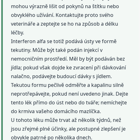
mohou výrazně lišit od pokynů na štítku nebo
obvyklého užívání. Kontaktujte proto svého
veterináře a zeptejte se ho na způsob a délku
léčby.
Interferon alfa se totiž podává ústy ve formě
tekutiny. Může být také podán injekcí v
nemocničním prostředí. Měl by být podáván bez
jídla; pokud však dojde ke zvracení při dávkování
nalačno, podávejte budoucí dávky s jídlem.
Tekutou formu pečlivě odměřte a kapalinu silně
neprotřepávejte, pokud není uvedeno jinak. Dejte
tento lék přímo do úst nebo do tváře; nemíchejte
do krmiva vašeho domácího mazlíčka.
U tohoto léku může trvat až několik týdnů, než
jsou zřejmé plné účinky, ale postupné zlepšení je
obvykle patrné po několika dnech.