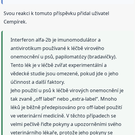
Svou reakci k tomuto příspěvku přidal uživatel
Cempírek.
Interferon alfa-2b je imunomodulátor a
antivirotikum používané k léčbě virového
onemocnění u psů, papilomatózy (bradavičky).
Tento lék je v léčbě zvířat experimentální a
vědecké studie jsou omezené, pokud jde o jeho
účinnost a další faktory.
Jeho použití u psů k léčbě virových onemocnění je
tak zvaně „off label“ nebo „extra-label“. Mnoho
léků je běžně předepisováno pro off-label použití
ve veterinární medicíně. V těchto případech se
velmi pečlivě řiďte pokyny a upozorněními svého
veterinárního lékaře, protože jeho pokyny se