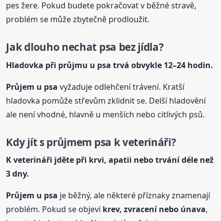
pes žere. Pokud budete pokračovat v běžné stravě,
problém se může zbytečně prodloužit.
Jak dlouho nechat psa bez jídla?
Hladovka při
průjmu
u psa trvá obvykle 12–24 hodin.
Průjem u psa
vyžaduje odlehčení trávení. Kratší
hladovka pomůže střevům zklidnit se. Delší hladovění
ale není vhodné, hlavně u menších nebo citlivých psů.
Kdy jít s průjmem psa k veterináři?
K veterináři jděte při krvi, apatii nebo trvání déle než
3 dny.
Průjem u psa
je běžný, ale některé příznaky znamenají
problém. Pokud se objeví
krev, zvracení nebo únava
,