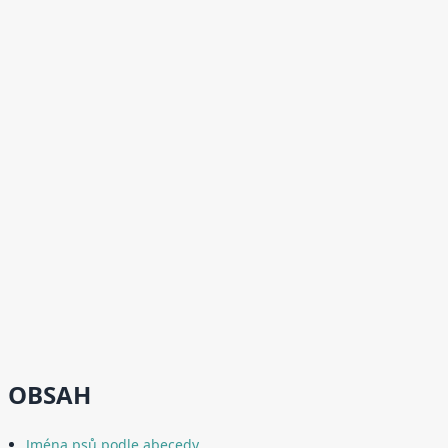
OBSAH
Jména psů podle abecedy