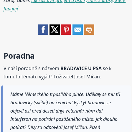
Zdroj: článek
Jak zastavit průjem u psa rychle: 3 kroky, které
fungují
Poradna
V naší poradně s názvem
BRADAVICE U PSA
se k
tomuto tématu vyjádřil uživatel Josef Mičan.
Máme Německého trpasličího pinče. Udělaly se mu tři
bradavičky (světlé) na čenichu! Výskyt bradavic se
objevil asi před deseti dny! Veterinář nám dal
Interferon na potírání postiženého místa. Jak dlouho
potírat? Díky za odpověď! Josef Mičan, Plzeň