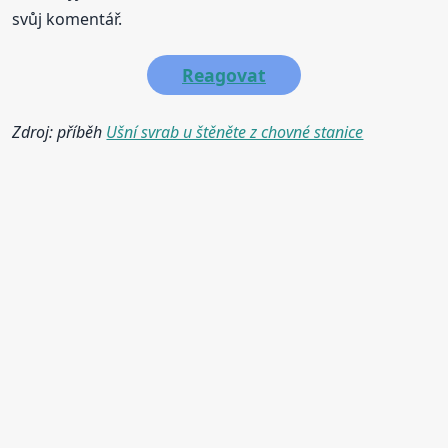
svůj komentář.
Reagovat
Zdroj: příběh
Ušní svrab u štěněte z chovné stanice