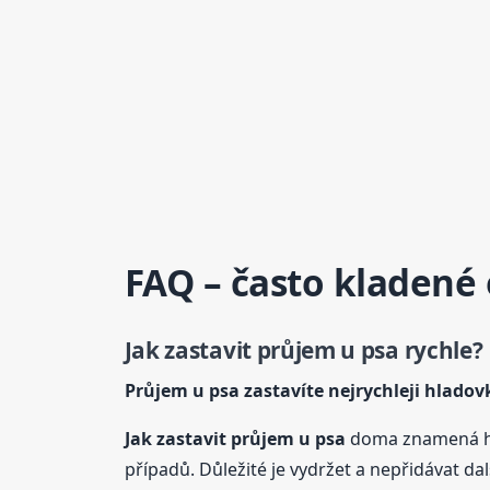
FAQ – často kladené
Jak zastavit průjem
u psa
rychle?
Průjem
u psa
zastavíte nejrychleji hladov
Jak zastavit průjem
u psa
doma znamená hl
případů. Důležité je vydržet a nepřidávat další