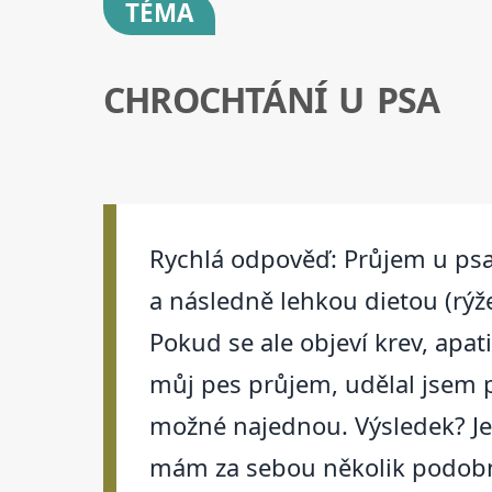
TÉMA
CHROCHTÁNÍ U PSA
Rychlá odpověď: Průjem u psa 
a následně lehkou dietou (rýže
Pokud se ale objeví krev, apat
můj pes průjem, udělal jsem př
možné najednou. Výsledek? Jen
mám za sebou několik podobný