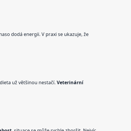
maso dodá energii. V praxi se ukazuje, že
dieta už většinou nestačí.
Veterinární
abost
, situace se může rychle zhoršit. Nejvíc