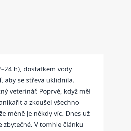
2–24 h), dostatkem vody
 aby se střeva uklidnila.
tný veterinář. Poprvé, když měl
panikařit a zkoušel všechno
že méně je někdy víc. Dnes už
e zbytečné. V tomhle článku