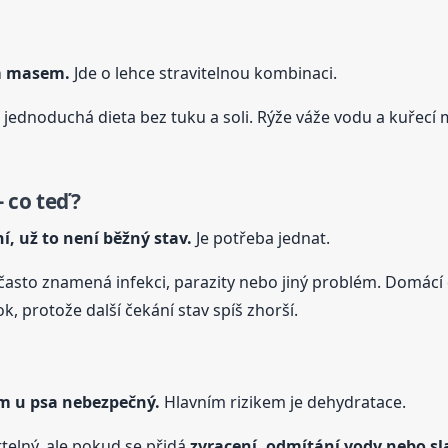
ím masem.
Jde o lehce stravitelnou kombinaci.
 jednoduchá dieta bez tuku a soli. Rýže váže vodu a kuřecí 
 co teď?
í, už to není běžný stav.
Je potřeba jednat.
, často znamená infekci, parazity nebo jiný problém. Domácí 
, protože další čekání stav spíš zhorší.
em
u psa
nebezpečný.
Hlavním rizikem je dehydratace.
elný, ale pokud se přidá
zvracení, odmítání vody nebo sl