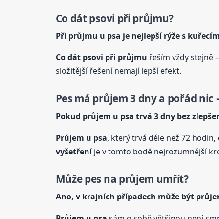
Co dát psovi při průjmu?
Při průjmu
u psa
je nejlepší rýže s kuřec
Co dát psovi při průjmu
řeším vždy stejně –
složitější řešení nemají lepší efekt.
Pes má průjem 3 dny a pořád nic –
Pokud průjem
u psa
trvá 3 dny bez zlepšen
Průjem
u psa
, který trvá déle než 72 hodin
vyšetření
je v tomto bodě nejrozumnější krok
Může pes na průjem umřít?
Ano, v krajních případech může být průj
Průjem
u psa
sám o sobě většinou není smrt