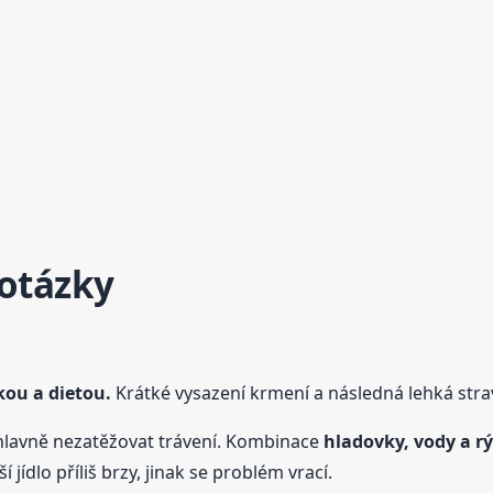
 otázky
kou a dietou.
Krátké vysazení krmení a následná lehká strav
avně nezatěžovat trávení. Kombinace
hladovky, vody a r
 jídlo příliš brzy, jinak se problém vrací.