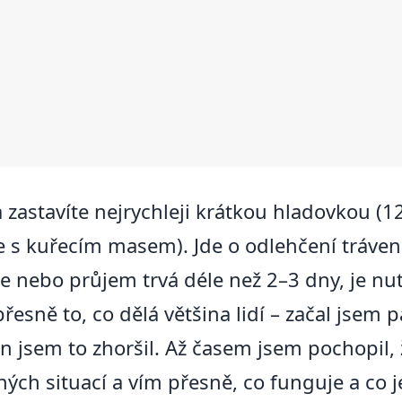
zastavíte nejrychleji krátkou hladovkou (1
 s kuřecím masem). Jde o odlehčení trávení,
ie nebo průjem trvá déle než 2–3 dny, je nu
esně to, co dělá většina lidí – začal jsem 
 jsem to zhoršil. Až časem jsem pochopil, 
ch situací a vím přesně, co funguje a co j