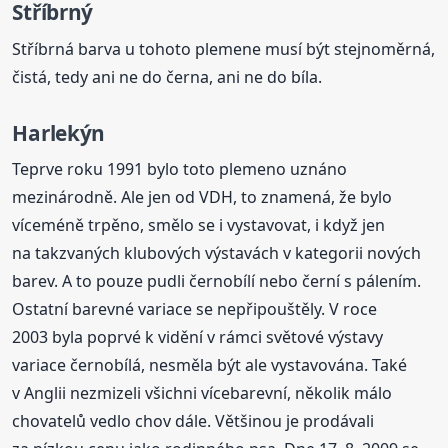
Stříbrný
Stříbrná barva u tohoto plemene musí být stejnoměrná,
čistá, tedy ani ne do černa, ani ne do bíla.
Harlekýn
Teprve roku 1991 bylo toto plemeno uznáno
mezinárodně. Ale jen od VDH, to znamená, že bylo
víceméně trpěno, smělo se i vystavovat, i když jen
na takzvaných klubových výstavách v kategorii nových
barev. A to pouze pudli černobílí nebo černí s pálením.
Ostatní barevné variace se nepřipouštěly. V roce
2003 byla poprvé k vidění v rámci světové výstavy
variace černobílá, nesměla být ale vystavována. Také
v Anglii nezmizeli všichni vícebarevní, několik málo
chovatelů vedlo chov dále. Většinou je prodávali