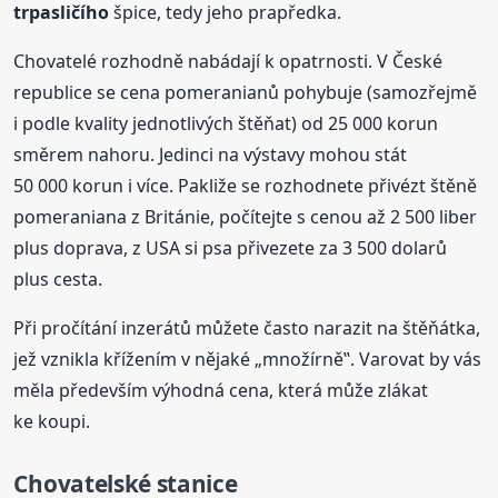
trpasličího
špice, tedy jeho prapředka.
Chovatelé rozhodně nabádají k opatrnosti. V České
republice se cena pomeranianů pohybuje (samozřejmě
i podle kvality jednotlivých štěňat) od 25 000 korun
směrem nahoru. Jedinci na výstavy mohou stát
50 000 korun i více. Pakliže se rozhodnete přivézt štěně
pomeraniana z Británie, počítejte s cenou až 2 500 liber
plus doprava, z USA si psa přivezete za 3 500 dolarů
plus cesta.
Při pročítání inzerátů můžete často narazit na štěňátka,
jež vznikla křížením v nějaké „množírně‟. Varovat by vás
měla především výhodná cena, která může zlákat
ke koupi.
Chovatelské
stanice