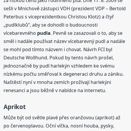
za nízkou cenu jako rodinného psa. Dne 17. 8. 2009 se
sešli v Mnichově zástupci VDH (prezident VDP – Bertold
Peterbus s viceprezidentkou Christou Klotz) a čtyř
„pudlklubů“, aby se dohodli o budoucnosti
vícebarevného
pudla
. Pevně se zasazovali o to, aby se
směl i nadále používat název vícebarevný pudl a nadále
se mohl pod tímto názvem i chovat. Návrh FCI byl
Deutsche Wollhund. Pokud by tento návrh prošel,
jednoznačně by pudl harlekýn vzhledem ke svému
nízkému počtu směřoval k degeneraci druhu a zániku.
Naštěstí nyní v mnoha zemích prožívají harlekýni
renesanci a jsou běžně v nabídce na internetu.
Aprikot
Může být od světle plavé přes oranžovou (aprikot) až
po červenoplavou. Oční víčka, nosní houba, pysky,