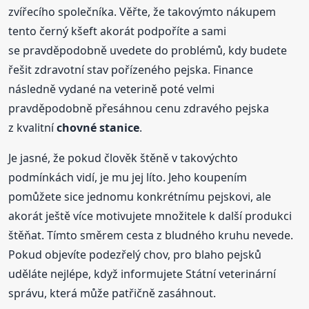
zvířecího společníka. Věřte, že takovýmto nákupem
tento černý kšeft akorát podpoříte a sami
se pravděpodobně uvedete do problémů, kdy budete
řešit zdravotní stav pořízeného pejska. Finance
následně vydané na veterině poté velmi
pravděpodobně přesáhnou cenu zdravého pejska
z kvalitní
chovné
stanice
.
Je jasné, že pokud člověk štěně v takovýchto
podmínkách vidí, je mu jej líto. Jeho koupením
pomůžete sice jednomu konkrétnímu pejskovi, ale
akorát ještě více motivujete množitele k další produkci
štěňat. Tímto směrem cesta z bludného kruhu nevede.
Pokud objevíte podezřelý chov, pro blaho pejsků
uděláte nejlépe, když informujete Státní veterinární
správu, která může patřičně zasáhnout.