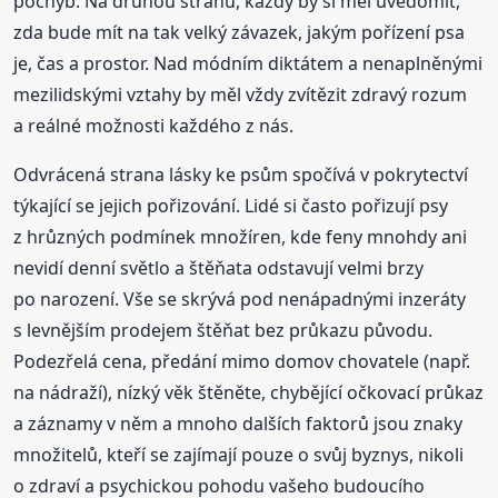
pochyb. Na druhou stranu, každý by si měl uvědomit,
zda bude mít na tak velký závazek, jakým pořízení psa
je, čas a prostor. Nad módním diktátem a nenaplněnými
mezilidskými vztahy by měl vždy zvítězit zdravý rozum
a reálné možnosti každého z nás.
Odvrácená strana lásky ke psům spočívá v pokrytectví
týkající se jejich pořizování. Lidé si často pořizují psy
z hrůzných podmínek množíren, kde feny mnohdy ani
nevidí denní světlo a štěňata odstavují velmi brzy
po narození. Vše se skrývá pod nenápadnými inzeráty
s levnějším prodejem štěňat bez průkazu původu.
Podezřelá cena, předání mimo domov chovatele (např.
na nádraží), nízký věk štěněte, chybějící očkovací průkaz
a záznamy v něm a mnoho dalších faktorů jsou znaky
množitelů, kteří se zajímají pouze o svůj byznys, nikoli
o zdraví a psychickou pohodu vašeho budoucího