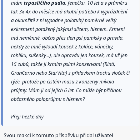
mám
trpasličího
pudla
, fenečku, 10 let a v průměru
tak 3x 4x do měsíce má akutní potřebu k vyprázdnění
a okamžitě z ní vypadne polotuhý poměrně velký
exkrement potažený jakýmsi slizem, hlenem. Krmení
má neměnné, občas přes den psí pamlsky a pravda,
někdy ze mně vyloudí kousek z koláče, vánočky,
rohlíku, sušenky...), ale opravdu jen kousek, má už jen
15 zubů, takže ji krmím psími konzervami (Rinti,
GranCarno nebo StarVita) s přídavkem trochu vloček či
rýže, protože po čistém masu z konzervy mívala
průjmy. Mám ji od jejích 6 let. Co může být příčinou
občasného poloprůjmu s hlenem?
Přeji hezké dny
Svou reakci k tomuto příspěvku přidal uživatel