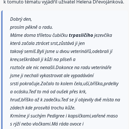
k tomuto tématu vyjádřil uživatel Helena Dřevojánková.
Dobrý den,
prosím pěkně o radu.
Máme doma tříletou čubičku
trpasličího
jezevčíka
která začala ztrácet srst,zůstává ji jen
takový semiš.Byli jsme u dvou veterinářů,odebrali jí
krev,seškrábali ji kůži na plíseň a
roztoče ale nic nenašli.Dokonce na radu veterináře
jsme ji nechali vykastrovat ale vypadávání
srsti pokračuje.Začalo to kolem čela,uší,bříška,prdelky
a ocásku.Teď to má od oušek přes krk,
hruď,bříško až k zadečku.Teď se jí objevily dvě místa na
zádech kde prosvítá trochu kůže.
Krmíme jí suchým Pedigree i kapsičkami,vařené maso
s rýží nebo vločkami.Má ráda ovoce i