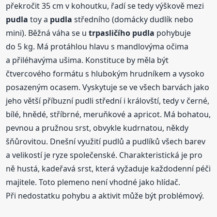
překročit 35 cm v kohoutku, řadí se tedy výškově mezi
pudla
toy a
pudla
středního (domácky dudlík nebo
mini). Běžná váha se u
trpasličího
pudla
pohybuje
do 5 kg. Má protáhlou hlavu s mandlovýma očima
a přiléhavýma ušima. Konstituce by měla být
čtvercového formátu s hlubokým hrudníkem a vysoko
posazeným ocasem. Vyskytuje se ve všech barvách jako
jeho větší příbuzní pudli střední i královští, tedy v černé,
bílé, hnědé, stříbrné, meruňkové a apricot. Má bohatou,
pevnou a pružnou srst, obvykle kudrnatou, někdy
šňůrovitou. Dnešní využití pudlů a pudlíků všech barev
a velikostí je ryze společenské. Charakteristická je pro
ně hustá, kadeřavá srst, která vyžaduje každodenní péči
majitele. Toto plemeno není vhodné jako hlídač.
Při nedostatku pohybu a aktivit může být problémový.