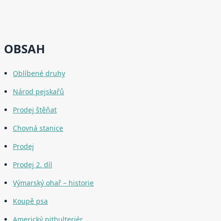
OBSAH
Oblíbené druhy
Národ pejskařů
Prodej štěňat
Chovná stanice
Prodej
Prodej 2. díl
Výmarský ohař – historie
Koupě psa
Americký pitbulteriér