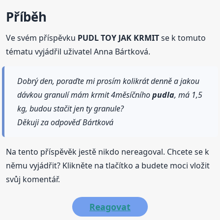
Příběh
Ve svém příspěvku
PUDL TOY JAK KRMIT
se k tomuto
tématu vyjádřil uživatel Anna Bártková.
Dobrý den, poraďte mi prosím kolikrát denně a jakou
dávkou granulí mám krmit 4měsíčního
pudla
, má 1,5
kg, budou stačit jen ty granule?
Děkuji za odpověď Bártková
Na tento příspěvěk jestě nikdo nereagoval. Chcete se k
němu vyjádřit? Klikněte na tlačítko a budete moci vložit
svůj komentář.
Reagovat