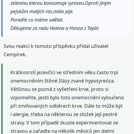
zeleninu kterou konzumuje syrovou.Oproti jiným
pejskům malých ras,málo pije.
Poraďte co máme udělat.
Děkujeme za radu Helena a Honza z Teplic
Svou reakci k tomuto příspěvku přidal uživatel
Cempírek.
Krátkosrstí jezevčíci ve středním věku často trpí
onemocněním štítné žlázy zvané hypotyreóza.
Většinou se pozná z vyšetření krve, proto si
vzpomeňte, jestli bylo toto onemocnění vyloučeno
při zmiňovaných odběrech krve. Dále to může být
i alergie, třeba na některou ze složek její pestré
stravy. V tom případě zkuste experimentovat se
stravou a zařaďte na několik měsíců jen dietní