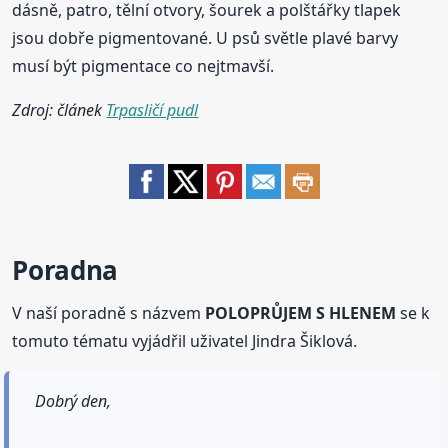
dásně, patro, tělní otvory, šourek a polštářky tlapek
jsou dobře pigmentované. U psů světle plavé barvy
musí být pigmentace co nejtmavší.
Zdroj: článek
Trpasličí pudl
Poradna
V naší poradně s názvem
POLOPRŮJEM S HLENEM
se k
tomuto tématu vyjádřil uživatel Jindra Šiklová.
Dobrý den,