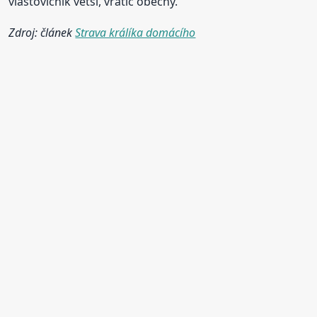
vlaštovičník větší, vratič obecný.
Zdroj: článek
Strava králíka domácího