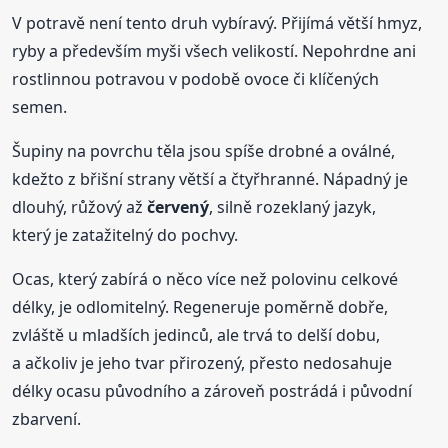
V potravě není tento druh vybíravý. Přijímá větší hmyz,
ryby a především myši všech velikostí. Nepohrdne ani
rostlinnou potravou v podobě ovoce či klíčených
semen.
Šupiny na povrchu těla jsou spíše drobné a oválné,
kdežto z břišní strany větší a čtyřhranné. Nápadný je
dlouhý, růžový až
červený
, silně rozeklaný jazyk,
který je zatažitelný do pochvy.
Ocas, který zabírá o něco více než polovinu celkové
délky, je odlomitelný. Regeneruje poměrně dobře,
zvláště u mladších jedinců, ale trvá to delší dobu,
a ačkoliv je jeho tvar přirozený, přesto nedosahuje
délky ocasu původního a zároveň postrádá i původní
zbarvení.