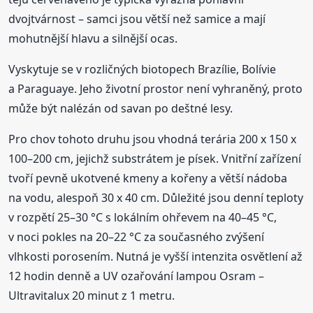
dvojtvárnost – samci jsou větší než samice a mají
mohutnější hlavu a silnější ocas.
Vyskytuje se v rozličných biotopech Brazílie, Bolívie
a Paraguaye. Jeho životní prostor není vyhraněný, proto
může být nalézán od savan po deštné lesy.
Pro chov tohoto druhu jsou vhodná terária 200 x 150 x
100–200 cm, jejichž substrátem je písek. Vnitřní zařízení
tvoří pevně ukotvené kmeny a kořeny a větší nádoba
na vodu, alespoň 30 x 40 cm. Důležité jsou denní teploty
v rozpětí 25–30 °C s lokálním ohřevem na 40–45 °C,
v noci pokles na 20–22 °C za současného zvýšení
vlhkosti porosením. Nutná je vyšší intenzita osvětlení až
12 hodin denně a UV ozařování lampou Osram –
Ultravitalux 20 minut z 1 metru.