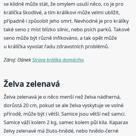
se klidně může stát, že omylem usuší něco, co je pro
králíčka škodlivé, a tím králíkovi může velmi ublížit,
případně i způsobit jeho smrt. Nevhodné je pro králíky
také seno z míst blízko silnic, nebo psích parků. Takové
seno může být různě infikováno, a tak opět může
u králíčka vyvolat řadu zdravotních problémů.
Zdroj: článek
Strava králíka domácího
Želva zelenavá
Želva zelenavá je o něco menší než želva nádherná,
dorůstá 20 cm, pokud se ale želva vyskytuje ve volné
přírodě, může být i větší. Samice jsou větší než samci.
Samice váží kolem 2 kg, samec kolem půl kila. Kaparax
želvy zelenavé má žluto-hnědé, nebo hnědo-černé