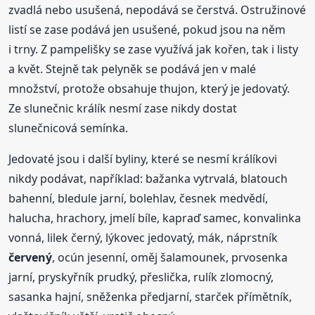
zvadlá nebo usušená, nepodává se čerstvá. Ostružinové
listí se zase podává jen usušené, pokud jsou na něm
i trny. Z pampelišky se zase využívá jak kořen, tak i listy
a květ. Stejně tak pelyněk se podává jen v malé
množství, protože obsahuje thujon, který je jedovatý.
Ze slunečnic králík nesmí zase nikdy dostat
slunečnicová semínka.
Jedovaté jsou i další byliny, které se nesmí králíkovi
nikdy podávat, například: bažanka vytrvalá, blatouch
bahenní, bledule jarní, bolehlav, česnek medvědí,
halucha, hrachory, jmelí bíle, kapraď samec, konvalinka
vonná, lilek černý, lýkovec jedovatý, mák, náprstník
červený
, ocún jesenní, oměj šalamounek, prvosenka
jarní, pryskyřník prudký, přeslička, rulík zlomocný,
sasanka hajní, sněženka předjarní, starček přímětník,