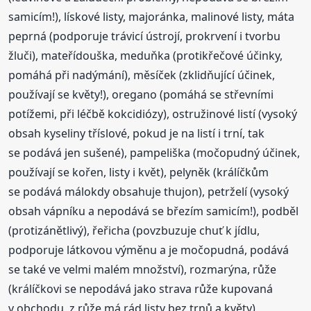
samicím!), lískové listy, majoránka, malinové listy, máta
peprná (podporuje trávicí ústrojí, prokrvení i tvorbu
žluči), mateřídouška, meduňka (protikřečové účinky,
pomáhá při nadýmání), měsíček (zklidňující účinek,
používají se květy!), oregano (pomáhá se střevními
potížemi, při léčbě kokcidiózy), ostružinové listí (vysoký
obsah kyseliny tříslové, pokud je na listí i trní, tak
se podává jen sušené), pampeliška (močopudný účinek,
používají se kořen, listy i květ), pelyněk (králíčkům
se podává málokdy obsahuje thujon), petrželí (vysoký
obsah vápníku a nepodává se březím samicím!), podběl
(protizánětlivý), řeřicha (povzbuzuje chuť k jídlu,
podporuje látkovou výměnu a je močopudná, podává
se také ve velmi malém množství), rozmarýna, růže
(králíčkovi se nepodává jako strava růže kupovaná
v obchodu, z růže má rád listy bez trnů a květy),