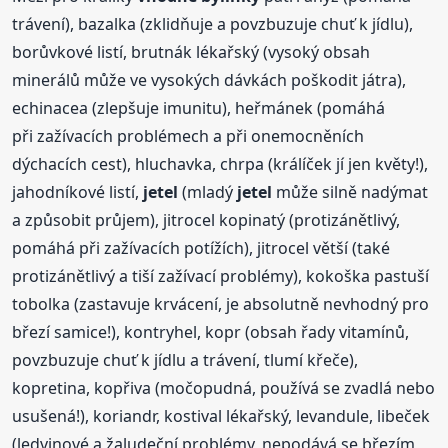
trávení), bazalka (zklidňuje a povzbuzuje chuť k jídlu),
borůvkové listí, brutnák lékařský (vysoký obsah
minerálů může ve vysokých dávkách poškodit játra),
echinacea (zlepšuje imunitu), heřmánek (pomáhá
při zažívacích problémech a při onemocněních
dýchacích cest), hluchavka, chrpa (králíček jí jen květy!),
jahodníkové listí,
jetel
(mladý
jetel
může silně nadýmat
a způsobit průjem), jitrocel kopinatý (protizánětlivý,
pomáhá při zažívacích potížích), jitrocel větší (také
protizánětlivý a tiší zažívací problémy), kokoška pastuší
tobolka (zastavuje krvácení, je absolutně nevhodný pro
březí samice!), kontryhel, kopr (obsah řady vitamínů,
povzbuzuje chuť k jídlu a trávení, tlumí křeče),
kopretina, kopřiva (močopudná, používá se zvadlá nebo
usušená!), koriandr, kostival lékařský, levandule, libeček
(ledvinové a žaludeční problémy, nepodává se březím