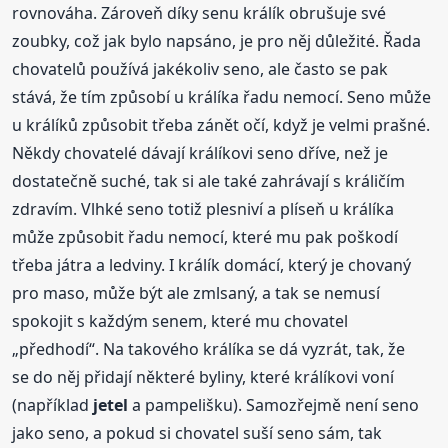
rovnováha. Zároveň díky senu králík obrušuje své
zoubky, což jak bylo napsáno, je pro něj důležité. Řada
chovatelů používá jakékoliv seno, ale často se pak
stává, že tím způsobí u králíka řadu nemocí. Seno může
u králíků způsobit třeba zánět očí, když je velmi prašné.
Někdy chovatelé dávají králíkovi seno dříve, než je
dostatečně suché, tak si ale také zahrávají s králičím
zdravím. Vlhké seno totiž plesniví a plíseň u králíka
může způsobit řadu nemocí, které mu pak poškodí
třeba játra a ledviny. I králík domácí, který je chovaný
pro maso, může být ale zmlsaný, a tak se nemusí
spokojit s každým senem, které mu chovatel
„předhodí“. Na takového králíka se dá vyzrát, tak, že
se do něj přidají některé byliny, které králíkovi voní
(například
jetel
a pampelišku). Samozřejmě není seno
jako seno, a pokud si chovatel suší seno sám, tak