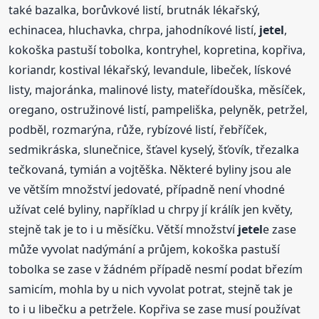
také bazalka, borůvkové listí, brutnák lékařský,
echinacea, hluchavka, chrpa, jahodníkové listí,
jetel
,
kokoška pastuší tobolka, kontryhel, kopretina, kopřiva,
koriandr, kostival lékařský, levandule, libeček, lískové
listy, majoránka, malinové listy, mateřídouška, měsíček,
oregano, ostružinové listí, pampeliška, pelyněk, petržel,
podběl, rozmarýna, růže, rybízové listí, řebříček,
sedmikráska, slunečnice, šťavel kyselý, šťovík, třezalka
tečkovaná, tymián a vojtěška. Některé byliny jsou ale
ve větším množství jedovaté, případně není vhodné
užívat celé byliny, například u chrpy jí králík jen květy,
stejně tak je to i u měsíčku. Větší množství
jetel
e zase
může vyvolat nadýmání a průjem, kokoška pastuší
tobolka se zase v žádném případě nesmí podat březím
samicím, mohla by u nich vyvolat potrat, stejně tak je
to i u libečku a petržele. Kopřiva se zase musí používat