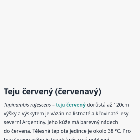
Teju
červený
(červenavý)
Tupinambis rufescens
–
teju
červený
dorůstá až 120cm
výšky a výskytem je vázán na listnaté a křovinaté lesy
severní Argentiny. Jeho kůže má barevný nádech
do červena. Tělesná teplota jedince je okolo 38 °C. Pro
teju červenavého je typická výrazná pohlavní