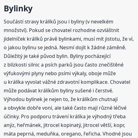
Bylinky
Součástí stravy králíků jsou i byliny (v nevelkém
množství). Pokud se chovatel rozhodne ozvláštnit
jídelníček králíků právě bylinkami, musí mít jistotu, že ví,
o jakou bylinu se jedná. Nesmí dojít k žádné záměně.
Důležitý je také původ bylin. Byliny pocházející
z blízkosti silnic a psích parků jsou často znečištěné
výfukovými plyny nebo psími výkaly, oboje může
u králíka vyvolat vážné zdravotní komplikace. Chovatel
může podávat králíkům byliny sušené i čerstvé.
Výhodou bylinek je nejen to, že králíkům chutnají
a obvykle dobře voní, ale také často mají různé léčivé
účinky. Pro podporu trávení králíka je výhodný třeba
anýz, heřmánek, jitrocel kopinatý, jitrocel větší, kopr,
máta peprná, meduňka, oregano, řeřicha. Vhodné jsou