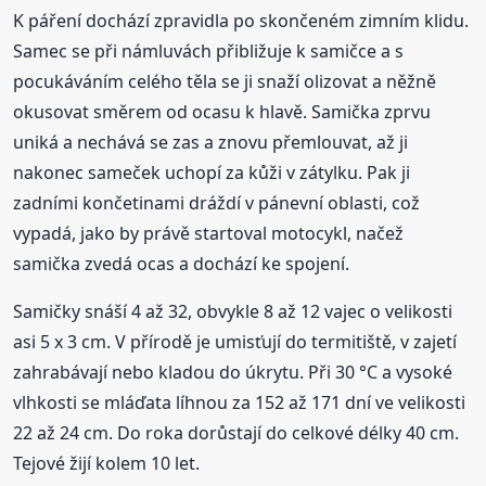
K páření dochází zpravidla po skončeném zimním klidu.
Samec se při námluvách přibližuje k samičce a s
pocukáváním celého těla se ji snaží olizovat a něžně
okusovat směrem od ocasu k hlavě. Samička zprvu
uniká a nechává se zas a znovu přemlouvat, až ji
nakonec sameček uchopí za kůži v zátylku. Pak ji
zadními končetinami dráždí v pánevní oblasti, což
vypadá, jako by právě startoval motocykl, načež
samička zvedá ocas a dochází ke spojení.
Samičky snáší 4 až 32, obvykle 8 až 12 vajec o velikosti
asi 5 x 3 cm. V přírodě je umisťují do termitiště, v zajetí
zahrabávají nebo kladou do úkrytu. Při 30 °C a vysoké
vlhkosti se mláďata líhnou za 152 až 171 dní ve velikosti
22 až 24 cm. Do roka dorůstají do celkové délky 40 cm.
Tejové žijí kolem 10 let.