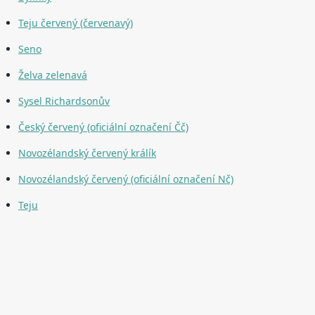
Teju červený (červenavý)
Seno
Želva zelenavá
Sysel Richardsonův
Český červený (oficiální označení Čč)
Novozélandský červený králík
Novozélandský červený (oficiální označení Nč)
Teju