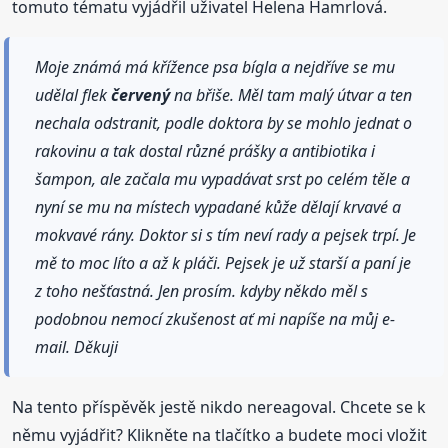
tomuto tématu vyjádřil uživatel Helena Hamrlová.
Moje známá má křížence psa bígla a nejdříve se mu
udělal flek
červený
na břiše. Měl tam malý útvar a ten
nechala odstranit, podle doktora by se mohlo jednat o
rakovinu a tak dostal různé prášky a antibiotika i
šampon, ale začala mu vypadávat srst po celém těle a
nyní se mu na místech vypadané kůže dělají krvavé a
mokvavé rány. Doktor si s tím neví rady a pejsek trpí. Je
mě to moc líto a až k pláči. Pejsek je už starší a paní je
z toho nešťastná. Jen prosím. kdyby někdo měl s
podobnou nemocí zkušenost ať mi napíše na můj e-
mail. Děkuji
Na tento příspěvěk jestě nikdo nereagoval. Chcete se k
němu vyjádřit? Klikněte na tlačítko a budete moci vložit