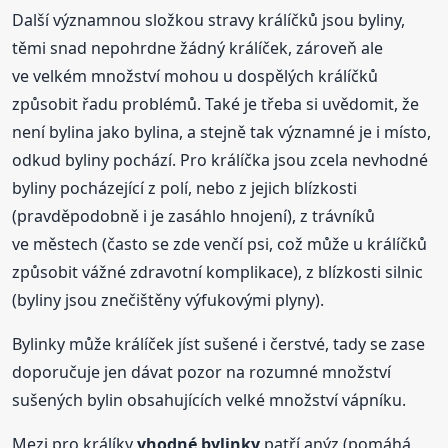
Další významnou složkou stravy králíčků jsou byliny,
těmi snad nepohrdne žádný králíček, zároveň ale
ve velkém množství mohou u dospělých králíčků
způsobit řadu problémů. Také je třeba si uvědomit, že
není bylina jako bylina, a stejně tak významné je i místo,
odkud byliny pochází. Pro králíčka jsou zcela nevhodné
byliny pocházející z polí, nebo z jejich blízkosti
(pravděpodobně i je zasáhlo hnojení), z trávníků
ve městech (často se zde venčí psi, což může u králíčků
způsobit vážné zdravotní komplikace), z blízkosti silnic
(byliny jsou znečištěny výfukovými plyny).
Bylinky může králíček jíst sušené i čerstvé, tady se zase
doporučuje jen dávat pozor na rozumné množství
sušených bylin obsahujících velké množství vápníku.
Mezi pro králíky
vhodné bylinky
patří anýz (pomáhá