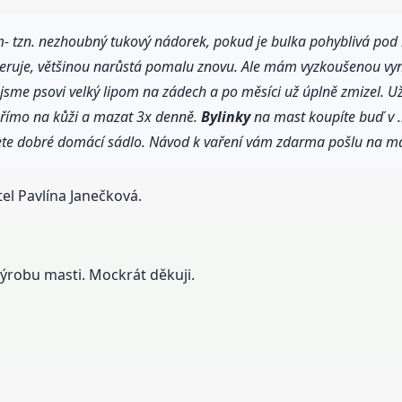
om- tzn. nezhoubný tukový nádorek, pokud je bulka pohyblivá pod
peruje, většinou narůstá pomalu znovu. Ale mám vyzkoušenou vyni
sme psovi velký lipom na zádech a po měsíci už úplně zmizel. Už j
 přímo na kůži a mazat 3x denně.
Bylinky
na mast koupíte buď v .b
jete dobré domácí sádlo. Návod k vaření vám zdarma pošlu na ma
el Pavlína Janečková.
ýrobu masti. Mockrát děkuji.