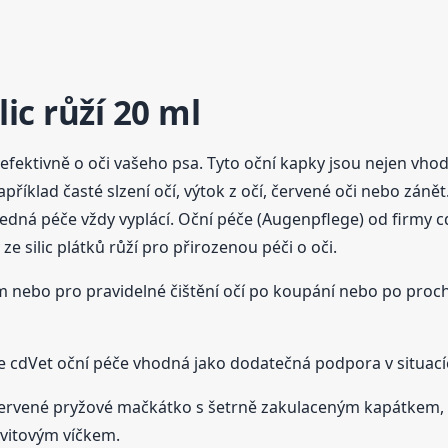
lic růží 20 ml
a efektivně o oči vašeho psa. Tyto oční kapky jsou nejen vh
například časté slzení očí, výtok z očí, červené oči nebo zá
edná péče vždy vyplácí. Oční péče (Augenpflege) od firmy cd
ze silic plátků růží pro přirozenou péči o oči.
ím nebo pro pravidelné čištění očí po koupání nebo po pro
e cdVet oční péče vhodná jako dodatečná podpora v situacích
 červené pryžové mačkátko s šetrně zakulaceným kapátkem, 
ávitovým víčkem.