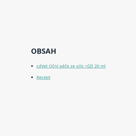
OBSAH
cdVet Oční péče ze silic růží 20 ml
Recept