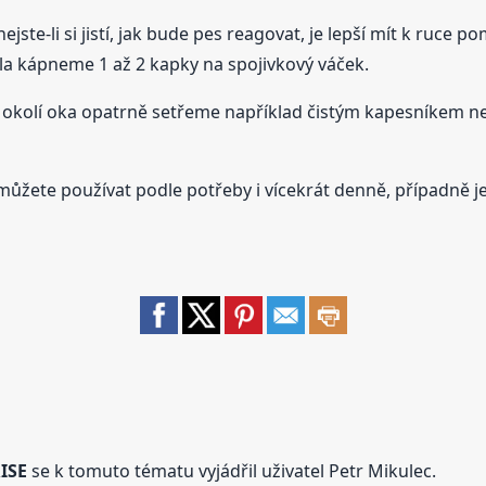
ejste-li si jistí, jak bude pes reagovat, je lepší mít k ruce
la kápneme 1 až 2 kapky na spojivkový váček.
v okolí oka opatrně setřeme například čistým kapesníkem n
můžete používat podle potřeby i vícekrát denně, případně je
ISE
se k tomuto tématu vyjádřil uživatel Petr Mikulec.