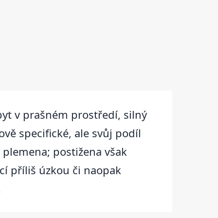
t v prašném prostředí, silný
vě specifické, ale svůj podíl
á plemena; postižena však
í příliš úzkou či naopak
.