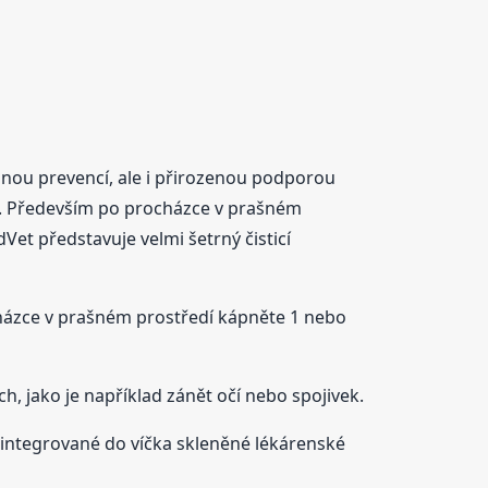
odnou prevencí, ale i přirozenou podporou
nět. Především po procházce v prašném
Vet představuje velmi šetrný čisticí
cházce v prašném prostředí kápněte 1 nebo
, jako je například zánět očí nebo spojivek.
integrované do víčka skleněné lékárenské