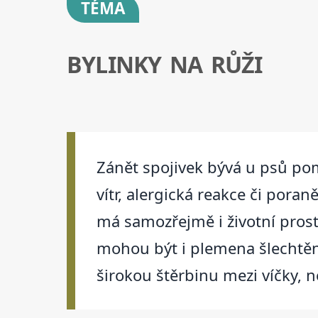
TÉMA
BYLINKY NA RŮŽI
Zánět spojivek bývá u psů po
vítr, alergická reakce či pora
má samozřejmě i životní pros
mohou být i plemena šlechtěná
širokou štěrbinu mezi víčky, n