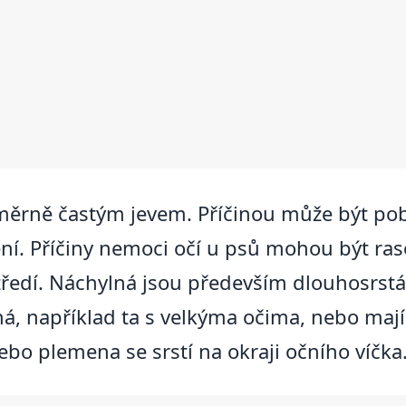
měrně častým jevem. Příčinou může být poby
nění. Příčiny nemoci očí u psů mohou být raso
tředí. Náchylná jsou především dlouhosrst
, například ta s velkýma očima, nebo majíc
ebo plemena se srstí na okraji očního víčka