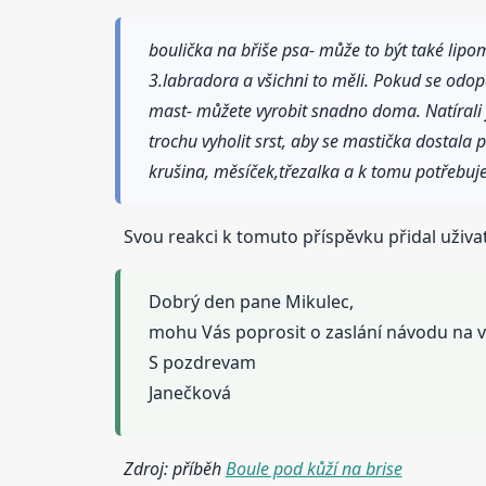
boulička na břiše psa- může to být také lip
3.labradora a všichni to měli. Pokud se odo
mast- můžete vyrobit snadno doma. Natírali j
trochu vyholit srst, aby se mastička dostala
krušina, měsíček,třezalka a k tomu potřebu
Svou reakci k tomuto příspěvku přidal uživat
Dobrý den pane Mikulec,
mohu Vás poprosit o zaslání návodu na v
S pozdrevam
Janečková
Zdroj: příběh
Boule pod kůží na brise