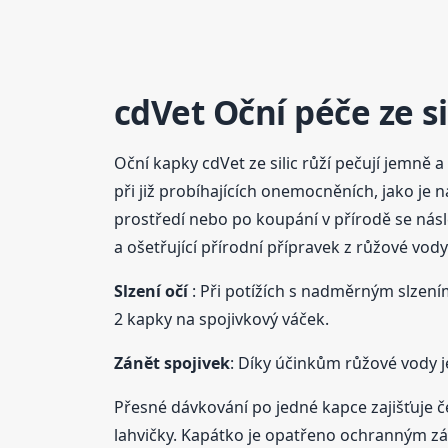
cdVet Oční péče ze si
Oční kapky cdVet ze silic růží pečují jemně 
při již probíhajících onemocněních, jako je 
prostředí nebo po koupání v přírodě se násl
a ošetřující přírodní přípravek z růžové vody 
Slzení očí
: Při potížích s nadměrným slzen
2 kapky na spojivkový váček.
Zánět spojivek
: Díky účinkům růžové vody j
Přesné dávkování po jedné kapce zajišťuje
lahvičky. Kapátko je opatřeno ochranným z