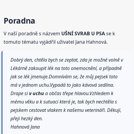
Poradna
V naší poradně s názvem
UŠNÍ SVRAB U PSA
se k
tomuto tématu vyjádřil uživatel Jana Hahnová.
Dobrý den, chtěla bych se zeptat, zda je možné volně v
Lékárně zakoupit lék na toto onemocnění, a případně
jak se lék jmenuje.Domnívám se, že můj pejsek toto
má v jednom uchu.Vypadá to jako kávová sedlina.
Drape si
v uchu
a občas třepe hlavou.Vzhledem k
mému věku a k sutuaci která je, tak bych nechtěla s
pejskem cestovat vlakem k našemu veterináři. Děkuji,
přeji hezký den.
Hahnová Jana