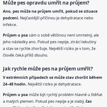
Může pes opravdu umřít na průjem?
Ano, pes může na průjem umřít, pokud se situace
podcení.
Nejčastější příčinou je dehydratace nebo
infekce.
Průjem
u psa
sám o sobě většinou není smrtelný, ale
jeho následky ano. Pokud pes nepije, ztrácí tekutiny
a stav se rychle zhoršuje. Největší riziko je v tom, že
člověk čeká příliš dlouho.
Jak rychle může pes na průjem umřít?
V extrémních případech se může stav zhoršit během
24–48 hodin.
Největší riziko je dehydratace.
Průjem
u psa
může být rychlý problém hlavně u štěňat
a malých plemen. Pokud pes nepije a je slabý,
čas