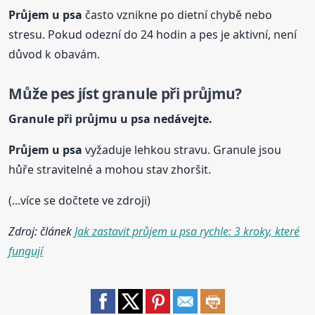
Průjem
u psa
často vznikne po dietní chybě nebo
stresu. Pokud odezní do 24 hodin a pes je aktivní, není
důvod k obavám.
Může pes jíst granule při průjmu?
Granule při průjmu
u psa
nedávejte.
Průjem
u psa
vyžaduje lehkou stravu. Granule jsou
hůře stravitelné a mohou stav zhoršit.
(...více se dočtete ve zdroji)
Zdroj: článek
Jak zastavit průjem u psa rychle: 3 kroky, které
fungují