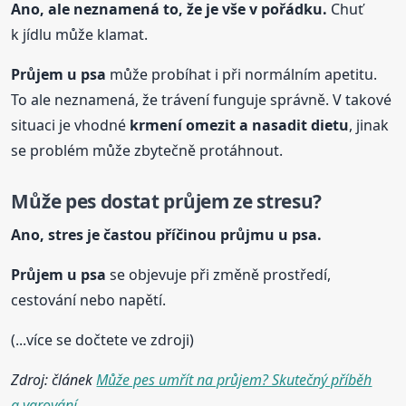
Ano, ale neznamená to, že je vše v pořádku.
Chuť
k jídlu může klamat.
Průjem
u psa
může probíhat i při normálním apetitu.
To ale neznamená, že trávení funguje správně. V takové
situaci je vhodné
krmení omezit a nasadit dietu
, jinak
se problém může zbytečně protáhnout.
Může pes dostat průjem ze stresu?
Ano, stres je častou příčinou průjmu
u psa
.
Průjem
u psa
se objevuje při změně prostředí,
cestování nebo napětí.
(...více se dočtete ve zdroji)
Zdroj: článek
Může pes umřít na průjem? Skutečný příběh
a varování