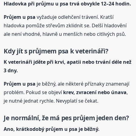
Hladovka při průjmu
u psa
trvá obvykle 12–24 hodin.
Průjem
u psa
vyžaduje odlehčení trávení. Kratší
hladovka pomůže střevům zklidnit se. Delší hladovění
ale není vhodné, hlavně u menších nebo citlivých psů.
Kdy jít s průjmem psa k veterináři?
K veterináři jděte při krvi, apatii nebo trvání déle než
3 dny.
Průjem
u psa
je běžný, ale některé příznaky znamenají
problém. Pokud se objeví
krev, zvracení nebo únava
,
je nutné jednat rychle. Nevyplatí se čekat.
Je normální, že má pes průjem jeden den?
Ano, krátkodobý průjem
u psa
je běžný.