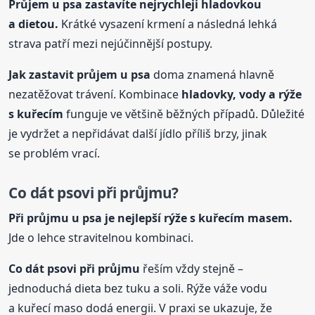
Průjem
u psa
zastavíte nejrychleji hladovkou
a dietou.
Krátké vysazení krmení a následná lehká
strava patří mezi nejúčinnější postupy.
Jak zastavit průjem
u psa
doma znamená hlavně
nezatěžovat trávení. Kombinace
hladovky, vody a rýže
s kuřecím
funguje ve většině běžných případů. Důležité
je vydržet a nepřidávat další jídlo příliš brzy, jinak
se problém vrací.
Co dát psovi při průjmu?
Při průjmu
u psa
je nejlepší rýže s kuřecím masem.
Jde o lehce stravitelnou kombinaci.
Co dát psovi při průjmu
řeším vždy stejně –
jednoduchá dieta bez tuku a soli. Rýže váže vodu
a kuřecí maso dodá energii. V praxi se ukazuje, že