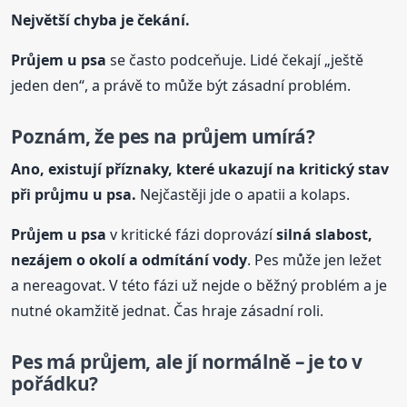
Největší chyba je čekání.
Průjem
u psa
se často podceňuje. Lidé čekají „ještě
jeden den“, a právě to může být zásadní problém.
Poznám, že pes na průjem umírá?
Ano, existují příznaky, které ukazují na kritický stav
při průjmu
u psa
.
Nejčastěji jde o apatii a kolaps.
Průjem
u psa
v kritické fázi doprovází
silná slabost,
nezájem o okolí a odmítání vody
. Pes může jen ležet
a nereagovat. V této fázi už nejde o běžný problém a je
nutné okamžitě jednat. Čas hraje zásadní roli.
Pes má průjem, ale jí normálně – je to v
pořádku?