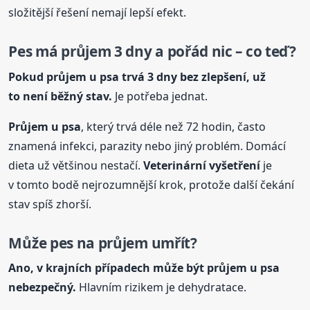
složitější řešení nemají lepší efekt.
Pes má průjem 3 dny a pořád nic – co teď?
Pokud průjem
u psa
trvá 3 dny bez zlepšení, už
to není běžný stav.
Je potřeba jednat.
Průjem
u psa
, který trvá déle než 72 hodin, často
znamená infekci, parazity nebo jiný problém. Domácí
dieta už většinou nestačí.
Veterinární vyšetření
je
v tomto bodě nejrozumnější krok, protože další čekání
stav spíš zhorší.
Může pes na průjem umřít?
Ano, v krajních případech může být průjem
u psa
nebezpečný.
Hlavním rizikem je dehydratace.