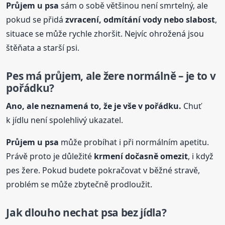
Průjem
u psa
sám o sobě většinou není smrtelný, ale
pokud se přidá
zvracení, odmítání vody nebo slabost
,
situace se může rychle zhoršit. Nejvíc ohrožená jsou
štěňata a starší psi.
Pes má průjem, ale žere normálně – je to v
pořádku?
Ano, ale neznamená to, že je vše v pořádku.
Chuť
k jídlu není spolehlivý ukazatel.
Průjem
u psa
může probíhat i při normálním apetitu.
Právě proto je důležité
krmení dočasně omezit
, i když
pes žere. Pokud budete pokračovat v běžné stravě,
problém se může zbytečně prodloužit.
Jak dlouho nechat psa bez jídla?