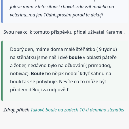
jak se mam v teto situaci chovat..zda vzit maleho na
veterinu..ma jen 10dni..prosim porad te dekuji
Svou reakci k tomuto příspěvku přidal uživatel Karamel.
Dobrý den, máme doma malé štěňátko ( 9 týdnu)
na stěnátku jsme našli dvě
boule
v oblasti páteře
a žeber, nedávno bylo na očkování ( primodog,
nobivac).
Boule
ho nějak nebolí když sáhnu na
bouli tak se pohybuje. Nevíte co to může být
předem děkuji za odpověď.
Zdroj: příběh
Tukové boule na zadech 10-ti denniho stenatks