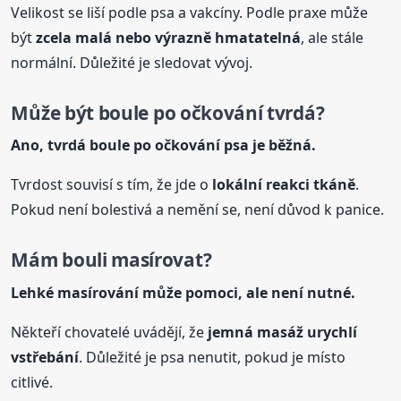
Velikost se liší podle psa a vakcíny. Podle praxe může
být
zcela malá nebo výrazně hmatatelná
, ale stále
normální. Důležité je sledovat vývoj.
Může být
boule
po očkování tvrdá?
Ano, tvrdá
boule
po očkování psa je běžná.
Tvrdost souvisí s tím, že jde o
lokální reakci tkáně
.
Pokud není bolestivá a nemění se, není důvod k panice.
Mám bouli masírovat?
Lehké masírování může pomoci, ale není nutné.
Někteří chovatelé uvádějí, že
jemná masáž urychlí
vstřebání
. Důležité je psa nenutit, pokud je místo
citlivé.