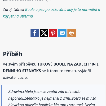
Zdroj: článek
Boule u psa po očkování: kdy je to normální a
kdy jet na veterinu
Příběh
Ve svém příspěvku
TUKOVÉ BOULE NA ZADECH 10-TI
DENNIHO STENATKS
se k tomuto tématu vyjádřil
uživatel Lucie.
Zdravim,chtela jsem se zeptat zda mi nekdo
neporadi..Stenatko je nejmensi z vrhu..vcera se mu za
hlavickou objevila boulicka.Ma tam i stroupek.Nevim