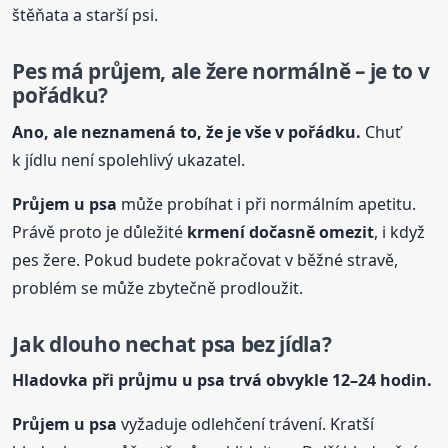
štěňata a starší psi.
Pes má průjem, ale žere normálně – je to v
pořádku?
Ano, ale neznamená to, že je vše v pořádku.
Chuť
k jídlu není spolehlivý ukazatel.
Průjem
u psa
může probíhat i při normálním apetitu.
Právě proto je důležité
krmení dočasně omezit
, i když
pes žere. Pokud budete pokračovat v běžné stravě,
problém se může zbytečně prodloužit.
Jak dlouho nechat psa bez jídla?
Hladovka při průjmu
u psa
trvá obvykle 12–24 hodin.
Průjem
u psa
vyžaduje odlehčení trávení. Kratší