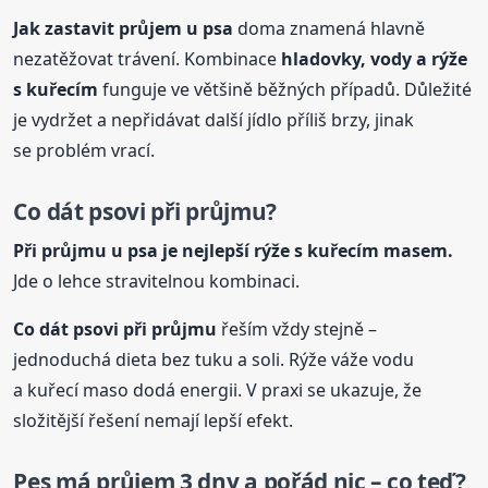
Jak zastavit průjem
u psa
doma znamená hlavně
nezatěžovat trávení. Kombinace
hladovky, vody a rýže
s kuřecím
funguje ve většině běžných případů. Důležité
je vydržet a nepřidávat další jídlo příliš brzy, jinak
se problém vrací.
Co dát psovi při průjmu?
Při průjmu
u psa
je nejlepší rýže s kuřecím masem.
Jde o lehce stravitelnou kombinaci.
Co dát psovi při průjmu
řeším vždy stejně –
jednoduchá dieta bez tuku a soli. Rýže váže vodu
a kuřecí maso dodá energii. V praxi se ukazuje, že
složitější řešení nemají lepší efekt.
Pes má průjem 3 dny a pořád nic – co teď?