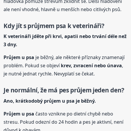
hladovka pomůže střevům zklidnit se. Delší hladovění
ale není vhodné, hlavně u menších nebo citlivých psů.
Kdy jít s průjmem psa k veterináři?
K veterináři jděte při krvi, apatii nebo trvání déle než
3 dny.
Průjem
u psa
je běžný, ale některé příznaky znamenají
problém. Pokud se objeví
krev, zvracení nebo únava
,
je nutné jednat rychle. Nevyplatí se čekat.
Je normální, že má pes průjem jeden den?
Ano, krátkodobý průjem
u psa
je běžný.
Průjem
u psa
často vznikne po dietní chybě nebo
stresu. Pokud odezní do 24 hodin a pes je aktivní, není
důvod k obavám.