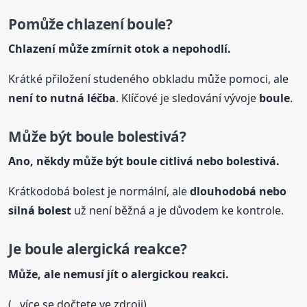
Pomůže chlazení
boule
?
Chlazení může zmírnit otok a nepohodlí.
Krátké přiložení studeného obkladu může pomoci, ale
není to nutná léčba
. Klíčové je sledování vývoje
boule
.
Může být
boule
bolestivá?
Ano, někdy může být
boule
citlivá nebo bolestivá.
Krátkodobá bolest je normální, ale
dlouhodobá nebo
silná bolest
už není běžná a je důvodem ke kontrole.
Je
boule
alergická reakce?
Může, ale nemusí jít o alergickou reakci.
(...více se dočtete ve zdroji)