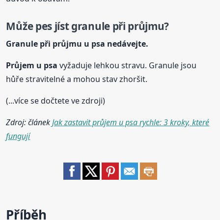
Může pes jíst granule při průjmu?
Granule při průjmu
u psa
nedávejte.
Průjem
u psa
vyžaduje lehkou stravu. Granule jsou
hůře stravitelné a mohou stav zhoršit.
(...více se dočtete ve zdroji)
Zdroj: článek
Jak zastavit průjem u psa rychle: 3 kroky, které
fungují
Příběh