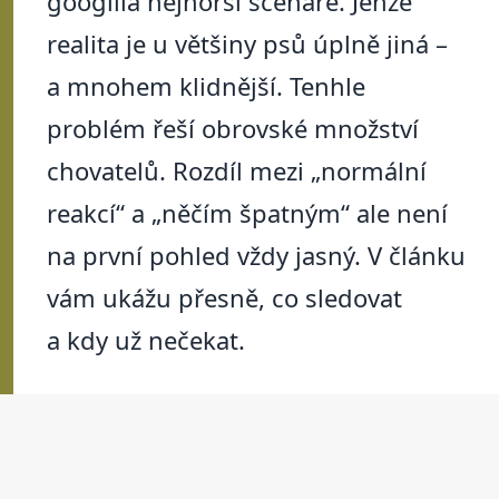
googlila nejhorší scénáře. Jenže
realita je u většiny psů úplně jiná –
a mnohem klidnější. Tenhle
problém řeší obrovské množství
chovatelů. Rozdíl mezi „normální
reakcí“ a „něčím špatným“ ale není
na první pohled vždy jasný. V článku
vám ukážu přesně, co sledovat
a kdy už nečekat.