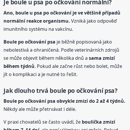
Je
boule
u psa
po očkování normální?
Ano,
boule
u psa
po očkování je ve většině případů
normální reakce organismu.
Vzniká jako odpověď
imunitního systému na vakcínu.
Boule
po očkování psa
je běžně popisovaná jako
nebolestivá a ohraničená. Podle veterinárních zdrojů
se může objevit během několika dnů a
sama zmizí
během týdnů
. Pokud ale začne růst nebo bolet, může
jít o komplikaci a je nutné to řešit.
Jak dlouho trvá
boule
po očkování psa?
Boule
po očkování psa obvykle zmizí do 2 až 4 týdnů.
Někdy ale může přetrvávat i déle.
V praxi chovatelů se často uvádí, že
boulička zmizí