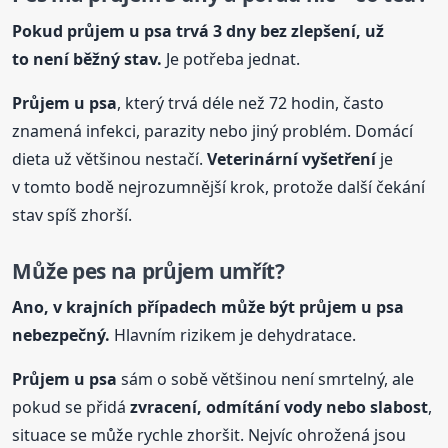
Pokud průjem
u psa
trvá 3 dny bez zlepšení, už
to není běžný stav.
Je potřeba jednat.
Průjem
u psa
, který trvá déle než 72 hodin, často
znamená infekci, parazity nebo jiný problém. Domácí
dieta už většinou nestačí.
Veterinární vyšetření
je
v tomto bodě nejrozumnější krok, protože další čekání
stav spíš zhorší.
Může pes na průjem umřít?
Ano, v krajních případech může být průjem
u psa
nebezpečný.
Hlavním rizikem je dehydratace.
Průjem
u psa
sám o sobě většinou není smrtelný, ale
pokud se přidá
zvracení, odmítání vody nebo slabost
,
situace se může rychle zhoršit. Nejvíc ohrožená jsou