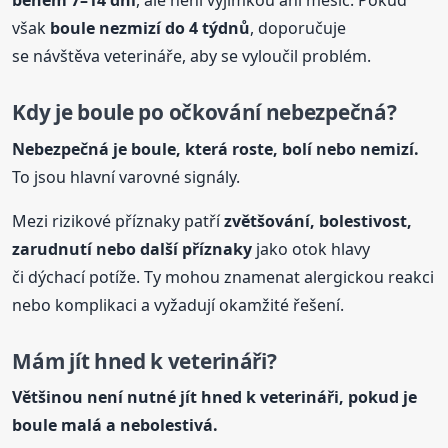
během 7–14 dní
, ale není výjimkou ani měsíc. Pokud
však
boule
nezmizí do 4 týdnů
, doporučuje
se návštěva veterináře, aby se vyloučil problém.
Kdy je
boule
po očkování nebezpečná?
Nebezpečná je
boule
, která roste, bolí nebo nemizí.
To jsou hlavní varovné signály.
Mezi rizikové příznaky patří
zvětšování, bolestivost,
zarudnutí nebo další příznaky
jako otok hlavy
či dýchací potíže. Ty mohou znamenat alergickou reakci
nebo komplikaci a vyžadují okamžité řešení.
Mám jít hned k veterináři?
Většinou není nutné jít hned k veterináři, pokud je
boule
malá a nebolestivá.