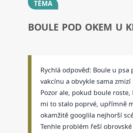
TÉMA
BOULE POD OKEM U K
Rychlá odpověď: Boule u psa 
vakcínu a obvykle sama zmizí 
Pozor ale, pokud boule roste,
mi to stalo poprvé, upřímně mě
okamžitě googlila nejhorší scé
Tenhle problém řeší obrovské 