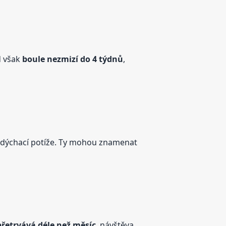
d však
boule
nezmizí do 4 týdnů
,
i dýchací potíže. Ty mohou znamenat
přetrvává déle než měsíc
, návštěva