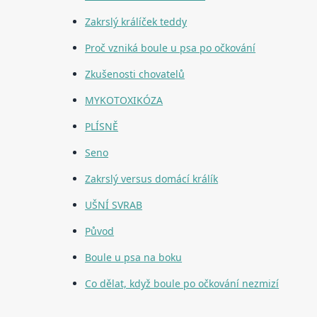
Zakrslý králíček teddy
Proč vzniká boule u psa po očkování
Zkušenosti chovatelů
MYKOTOXIKÓZA
PLÍSNĚ
Seno
Zakrslý versus domácí králík
UŠNÍ SVRAB
Původ
Boule u psa na boku
Co dělat, když boule po očkování nezmizí