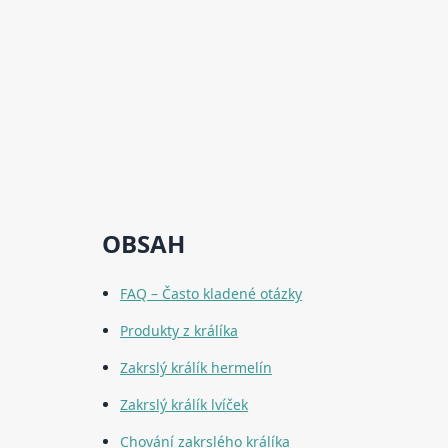
OBSAH
FAQ – Často kladené otázky
Produkty z králíka
Zakrslý králík hermelín
Zakrslý králík lvíček
Chování zakrslého králíka