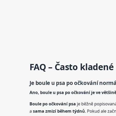
FAQ – Často kladené
Je
boule
u psa po očkování normá
Ano,
boule
u psa po očkování je ve větši
Boule
po očkování psa
je běžně popisovaná
a
sama zmizí během týdnů
. Pokud ale začn