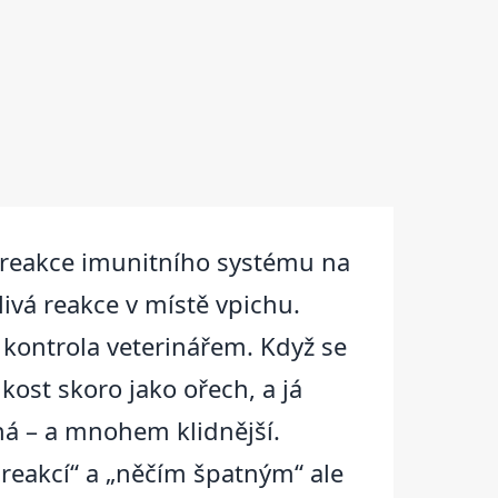
í reakce imunitního systému na
ivá reakce v místě vpichu.
 kontrola veterinářem. Když se
kost skoro jako ořech, a já
iná – a mnohem klidnější.
reakcí“ a „něčím špatným“ ale