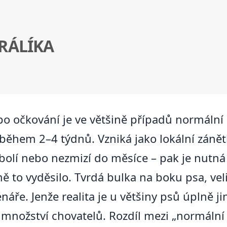
RÁLÍKA
po očkování je ve většině případů normáln
během 2–4 týdnů. Vzniká jako lokální zánětl
 bolí nebo nezmizí do měsíce – pak je nutná
 to vyděsilo. Tvrdá bulka na boku psa, veli
náře. Jenže realita je u většiny psů úplně j
množství chovatelů. Rozdíl mezi „normální 