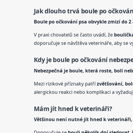
Jak dlouho trvá
boule
po očkován
Boule
po očkování psa obvykle zmizí do 2 
V praxi chovatelů se často uvádí, že
bouličk
doporučuje se návštěva veterináře, aby se v
Kdy je
boule
po očkování nebezp
Nebezpečná je
boule
, která roste, bolí ne
Mezi rizikové příznaky patří
zvětšování, bol
alergickou reakci nebo komplikaci a vyžaduj
Mám jít hned k veterináři?
Většinou není nutné jít hned k veterináři
Doporučuje se
bouli několik dní sledovat
.