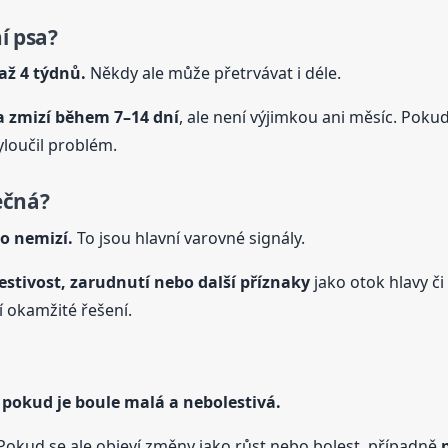
í psa?
až 4 týdnů.
Někdy ale může přetrvávat i déle.
a zmizí během 7–14 dní
, ale není výjimkou ani měsíc. Poku
yloučil problém.
ečná?
bo nemizí.
To jsou hlavní varovné signály.
estivost, zarudnutí nebo další příznaky
jako otok hlavy č
í okamžité řešení.
, pokud je
boule
malá a nebolestivá.
 Pokud se ale objeví změny jako růst nebo bolest, případně