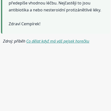
předepíše vhodnou léčbu. Nejčastěji to jsou
antibiotika a nebo nesteroidní protizánětlivé léky.
Zdraví Cempírek!
Zdroj: příběh
Co dělat když má váš pejsek horečku