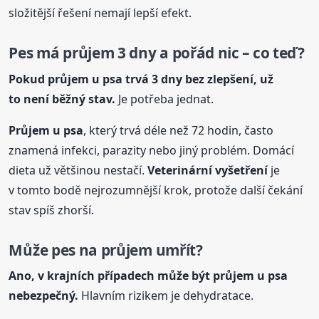
složitější řešení nemají lepší efekt.
Pes má průjem 3 dny a pořád nic – co teď?
Pokud průjem
u psa
trvá 3 dny bez zlepšení, už
to není běžný stav.
Je potřeba jednat.
Průjem
u psa
, který trvá déle než 72 hodin, často
znamená infekci, parazity nebo jiný problém. Domácí
dieta už většinou nestačí.
Veterinární vyšetření
je
v tomto bodě nejrozumnější krok, protože další čekání
stav spíš zhorší.
Může pes na průjem umřít?
Ano, v krajních případech může být průjem
u psa
nebezpečný.
Hlavním rizikem je dehydratace.