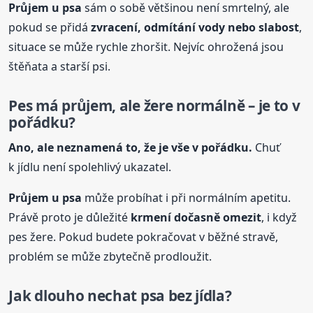
Průjem
u psa
sám o sobě většinou není smrtelný, ale
pokud se přidá
zvracení, odmítání vody nebo slabost
,
situace se může rychle zhoršit. Nejvíc ohrožená jsou
štěňata a starší psi.
Pes má průjem, ale žere normálně – je to v
pořádku?
Ano, ale neznamená to, že je vše v pořádku.
Chuť
k jídlu není spolehlivý ukazatel.
Průjem
u psa
může probíhat i při normálním apetitu.
Právě proto je důležité
krmení dočasně omezit
, i když
pes žere. Pokud budete pokračovat v běžné stravě,
problém se může zbytečně prodloužit.
Jak dlouho nechat psa bez jídla?