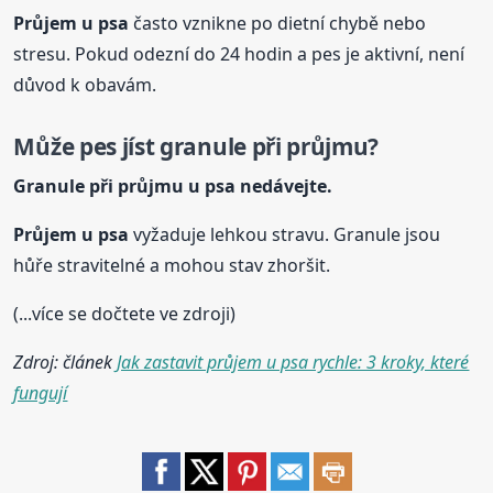
Průjem
u psa
často vznikne po dietní chybě nebo
stresu. Pokud odezní do 24 hodin a pes je aktivní, není
důvod k obavám.
Může pes jíst granule při průjmu?
Granule při průjmu
u psa
nedávejte.
Průjem
u psa
vyžaduje lehkou stravu. Granule jsou
hůře stravitelné a mohou stav zhoršit.
(...více se dočtete ve zdroji)
Zdroj: článek
Jak zastavit průjem u psa rychle: 3 kroky, které
fungují