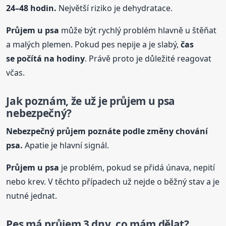
24–48 hodin.
Největší riziko je dehydratace.
Průjem
u psa
může být rychlý problém hlavně u štěňat
a malých plemen. Pokud pes nepije a je slabý,
čas
se počítá na hodiny
. Právě proto je důležité reagovat
včas.
Jak poznám, že už je průjem
u psa
nebezpečný?
Nebezpečný průjem poznáte podle změny chování
psa.
Apatie je hlavní signál.
Průjem
u psa
je problém, pokud se přidá únava, nepití
nebo krev. V těchto případech už nejde o běžný stav a je
nutné jednat.
Pes má průjem 3 dny, co mám dělat?