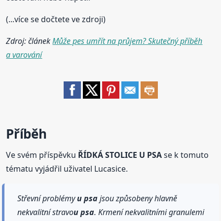
(...více se dočtete ve zdroji)
Zdroj: článek
Může pes umřít na průjem? Skutečný příběh
a varování
Příběh
Ve svém příspěvku
ŘÍDKÁ STOLICE U PSA
se k tomuto
tématu vyjádřil uživatel Lucasice.
Střevní problémy
u psa
jsou způsobeny hlavně
nekvalitní stravo
u psa
. Krmení nekvalitními granulemi