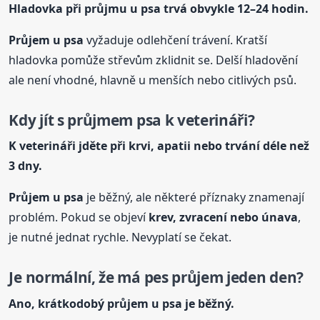
Hladovka při průjmu
u psa
trvá obvykle 12–24 hodin.
Průjem
u psa
vyžaduje odlehčení trávení. Kratší
hladovka pomůže střevům zklidnit se. Delší hladovění
ale není vhodné, hlavně u menších nebo citlivých psů.
Kdy jít s průjmem psa k veterináři?
K veterináři jděte při krvi, apatii nebo trvání déle než
3 dny.
Průjem
u psa
je běžný, ale některé příznaky znamenají
problém. Pokud se objeví
krev, zvracení nebo únava
,
je nutné jednat rychle. Nevyplatí se čekat.
Je normální, že má pes průjem jeden den?
Ano, krátkodobý průjem
u psa
je běžný.