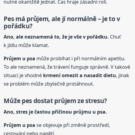
nutné okamžitě jednat. Čas hraje zásadní roli.
Pes má průjem, ale jí normálně – je to v
pořádku?
Ano, ale neznamená to, že je vše v pořádku.
Chuť
k jídlu může klamat.
Průjem
u psa
může probíhat i při normálním apetitu.
To ale neznamená, že trávení funguje správně. V takové
situaci je vhodné
krmení omezit a nasadit dietu
, jinak
se problém může zbytečně protáhnout.
Může pes dostat průjem ze stresu?
Ano, stres je častou příčinou průjmu
u psa
.
Průjem
u psa
se objevuje při změně prostředí,
cestování nebo napětí.