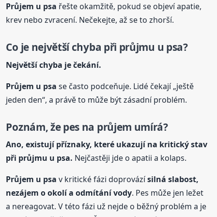
Průjem
u psa
řešte okamžitě, pokud se objeví apatie,
krev nebo zvracení. Nečekejte, až se to zhorší.
Co je největší chyba při průjmu
u psa
?
Největší chyba je čekání.
Průjem
u psa
se často podceňuje. Lidé čekají „ještě
jeden den“, a právě to může být zásadní problém.
Poznám, že pes na průjem umírá?
Ano, existují příznaky, které ukazují na kritický stav
při průjmu
u psa
.
Nejčastěji jde o apatii a kolaps.
Průjem
u psa
v kritické fázi doprovází
silná slabost,
nezájem o okolí a odmítání vody
. Pes může jen ležet
a nereagovat. V této fázi už nejde o běžný problém a je