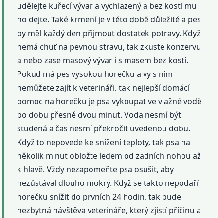
udělejte kuřecí vývar a vychlazený a bez kostí mu
ho dejte. Také krmení je v této době důležité a pes
by měl každý den přijmout dostatek potravy. Když
nemá chuť na pevnou stravu, tak zkuste konzervu
a nebo zase masový vývar i s masem bez kostí.
Pokud má pes vysokou horečku a vy s ním
nemůžete zajít k veterináři, tak nejlepší domácí
pomoc na horečku je psa vykoupat ve vlažné vodě
po dobu přesně dvou minut. Voda nesmí být
studená a čas nesmí překročit uvedenou dobu.
Když to nepovede ke snížení teploty, tak psa na
několik minut obložte ledem od zadních nohou až
k hlavě. Vždy nezapomeňte psa osušit, aby
nezůstával dlouho mokrý. Když se takto nepodaří
horečku snížit do prvních 24 hodin, tak bude
nezbytná návštěva veterináře, který zjistí příčinu a