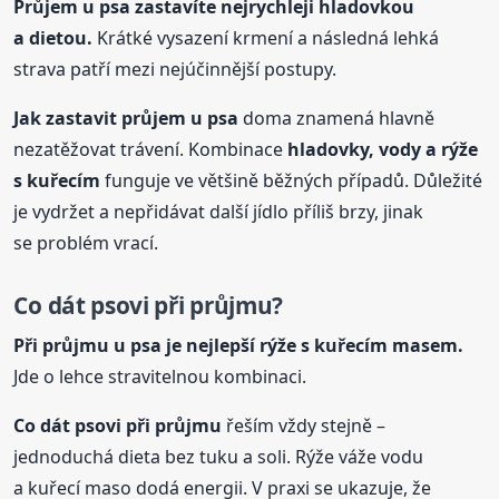
Průjem
u psa
zastavíte nejrychleji hladovkou
a dietou.
Krátké vysazení krmení a následná lehká
strava patří mezi nejúčinnější postupy.
Jak zastavit průjem
u psa
doma znamená hlavně
nezatěžovat trávení. Kombinace
hladovky, vody a rýže
s kuřecím
funguje ve většině běžných případů. Důležité
je vydržet a nepřidávat další jídlo příliš brzy, jinak
se problém vrací.
Co dát psovi při průjmu?
Při průjmu
u psa
je nejlepší rýže s kuřecím masem.
Jde o lehce stravitelnou kombinaci.
Co dát psovi při průjmu
řeším vždy stejně –
jednoduchá dieta bez tuku a soli. Rýže váže vodu
a kuřecí maso dodá energii. V praxi se ukazuje, že