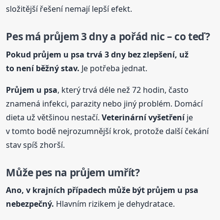
složitější řešení nemají lepší efekt.
Pes má průjem 3 dny a pořád nic – co teď?
Pokud průjem
u psa
trvá 3 dny bez zlepšení, už
to není běžný stav.
Je potřeba jednat.
Průjem
u psa
, který trvá déle než 72 hodin, často
znamená infekci, parazity nebo jiný problém. Domácí
dieta už většinou nestačí.
Veterinární vyšetření
je
v tomto bodě nejrozumnější krok, protože další čekání
stav spíš zhorší.
Může pes na průjem umřít?
Ano, v krajních případech může být průjem
u psa
nebezpečný.
Hlavním rizikem je dehydratace.