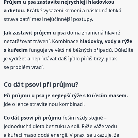
Průjem
u psa
zastavíte nejrychleji hladovkou
a dietou.
Krátké vysazení krmení a následná lehká
strava patří mezi nejúčinnější postupy.
Jak zastavit průjem
u psa
doma znamená hlavně
nezatěžovat trávení. Kombinace
hladovky, vody a rýže
s kuřecím
funguje ve většině běžných případů. Důležité
je vydržet a nepřidávat další jídlo příliš brzy, jinak
se problém vrací.
Co dát psovi při průjmu?
Při průjmu
u psa
je nejlepší rýže s kuřecím masem.
Jde o lehce stravitelnou kombinaci.
Co dát psovi při průjmu
řeším vždy stejně –
jednoduchá dieta bez tuku a soli. Rýže váže vodu
a kuřecí maso dodá energii. V praxi se ukazuje, že