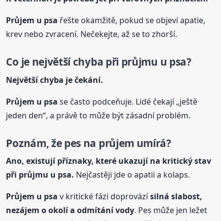
Průjem
u psa
řešte okamžitě, pokud se objeví apatie,
krev nebo zvracení. Nečekejte, až se to zhorší.
Co je největší chyba při průjmu
u psa
?
Největší chyba je čekání.
Průjem
u psa
se často podceňuje. Lidé čekají „ještě
jeden den“, a právě to může být zásadní problém.
Poznám, že pes na průjem umírá?
Ano, existují příznaky, které ukazují na kritický stav
při průjmu
u psa
.
Nejčastěji jde o apatii a kolaps.
Průjem
u psa
v kritické fázi doprovází
silná slabost,
nezájem o okolí a odmítání vody
. Pes může jen ležet