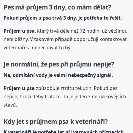
Pes má průjem 3 dny, co mám dělat?
Pokud průjem
u psa
trvá 3 dny, je potřeba to řešit.
Průjem
u psa
, který trvá déle než 72 hodin, už většinou
není běžný. V takovém případě doporučuji kontaktovat
veterináře a nenechávat to být.
Je normální, že pes při průjmu nepije?
Ne, odmítání vody je velmi nebezpečný signál.
Průjem
u psa
způsobuje ztrátu tekutin. Pokud pes
nepije, hrozí dehydratace. To je jeden z nejrizikovějších
stavů.
Kdy jet s průjmem psa k veterináři?
K veterináři je potřeba jet při varovných příznacích.