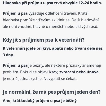
Hladovka při průjmu
u psa
trvá obvykle 12–24 hodin.
Průjem
u psa
vyžaduje odlehčení trávení. Kratší
hladovka pomůže střevům zklidnit se. Delší hladovění
ale není vhodné, hlavně u menších nebo citlivých psů.
Kdy jít s průjmem psa k veterináři?
K veterináři jděte při krvi, apatii nebo trvání déle než
3 dny.
Průjem
u psa
je běžný, ale některé příznaky znamenají
problém. Pokud se objeví
krev, zvracení nebo únava
,
je nutné jednat rychle. Nevyplatí se čekat.
Je normální, že má pes průjem jeden den?
Ano, krátkodobý průjem
u psa
je běžný.