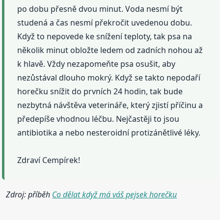
po dobu přesně dvou minut. Voda nesmí být
studená a čas nesmí překročit uvedenou dobu.
Když to nepovede ke snížení teploty, tak psa na
několik minut obložte ledem od zadních nohou až
k hlavě. Vždy nezapomeňte psa osušit, aby
nezůstával dlouho mokrý. Když se takto nepodaří
horečku snížit do prvních 24 hodin, tak bude
nezbytná návštěva veterináře, který zjistí příčinu a
předepíše vhodnou léčbu. Nejčastěji to jsou
antibiotika a nebo nesteroidní protizánětlivé léky.
Zdraví Cempírek!
Zdroj: příběh
Co dělat když má váš pejsek horečku