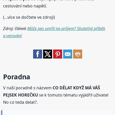
cestování nebo napětí.
(...více se dočtete ve zdroji)
Zdroj: článek
Může pes umřít na průjem? Skutečný příběh
a varování
Poradna
V naší poradně s názvem
CO DĚLAT KDYŽ MÁ VÁŠ
PEJSEK HOREČKU
se k tomuto tématu vyjádřil uživatel
No co teda delat?.