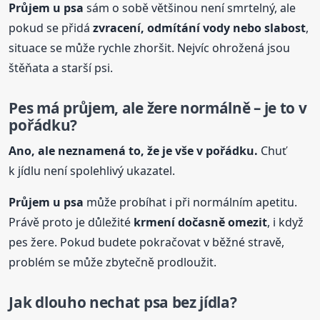
Průjem
u psa
sám o sobě většinou není smrtelný, ale
pokud se přidá
zvracení, odmítání vody nebo slabost
,
situace se může rychle zhoršit. Nejvíc ohrožená jsou
štěňata a starší psi.
Pes má průjem, ale žere normálně – je to v
pořádku?
Ano, ale neznamená to, že je vše v pořádku.
Chuť
k jídlu není spolehlivý ukazatel.
Průjem
u psa
může probíhat i při normálním apetitu.
Právě proto je důležité
krmení dočasně omezit
, i když
pes žere. Pokud budete pokračovat v běžné stravě,
problém se může zbytečně prodloužit.
Jak dlouho nechat psa bez jídla?