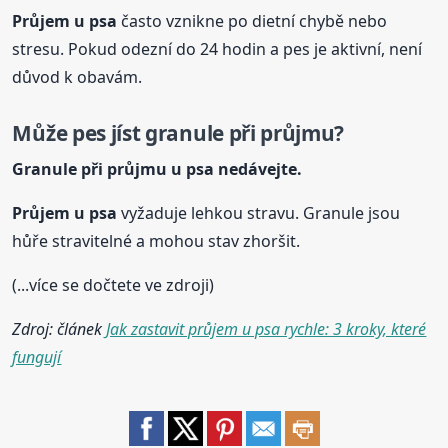
Průjem
u psa
často vznikne po dietní chybě nebo
stresu. Pokud odezní do 24 hodin a pes je aktivní, není
důvod k obavám.
Může pes jíst granule při průjmu?
Granule při průjmu
u psa
nedávejte.
Průjem
u psa
vyžaduje lehkou stravu. Granule jsou
hůře stravitelné a mohou stav zhoršit.
(...více se dočtete ve zdroji)
Zdroj: článek
Jak zastavit průjem u psa rychle: 3 kroky, které
fungují