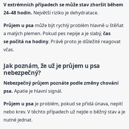
V extrémních případech se může stav zhoršit během
24–48 hodin.
Největší riziko je dehydratace.
Průjem
u psa
může být rychlý problém hlavně u štěňat
a malých plemen. Pokud pes nepije a je slabý,
čas
se počítá na hodiny
. Právě proto je důležité reagovat
včas.
Jak poznám, že už je průjem
u psa
nebezpečný?
Nebezpečný průjem poznáte podle změny chování
psa.
Apatie je hlavní signál.
Průjem
u psa
je problém, pokud se přidá únava, nepití
nebo krev. V těchto případech už nejde o běžný stav a je
nutné jednat.