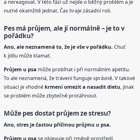
a nereagovat. V této fázi už nejde o běžný problém a je
nutné okamžitě jednat. Čas hraje zásadní roli.
Pes má průjem, ale jí normálně – je to v
pořádku?
Ano, ale neznamená to, že je vše v pořádku.
Chuť
k jídlu může klamat.
Průjem
u psa
může probíhat i při normálním apetitu.
To ale neznamená, že trávení funguje správně. V takové
situaci je vhodné
krmení omezit a nasadit dietu
, jinak
se problém může zbytečně protáhnout.
Může pes dostat průjem ze stresu?
Ano, stres je častou příčinou průjmu
u psa
.
Průjem
u psa
se objevuje při změně prostředí,