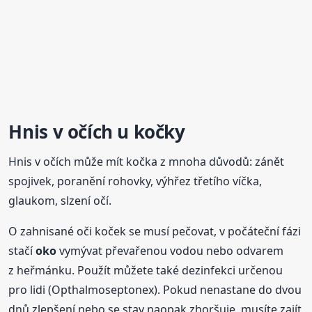
Hnis v očích u kočky
Hnis v očích může mít kočka z mnoha důvodů: zánět
spojivek, poranění rohovky, výhřez třetího víčka,
glaukom, slzení očí.
O zahnisané oči koček se musí pečovat, v počáteční fázi
stačí
oko
vymývat převařenou vodou nebo odvarem
z heřmánku. Použít můžete také dezinfekci určenou
pro lidi (Opthalmoseptonex). Pokud nenastane do dvou
dnů zlepšení nebo se stav naopak zhoršuje, musíte zajít