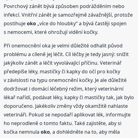
Povrchový zánět bývá způsoben podrážděním nebo
infekcí. Vnitřní zánět je samozřejmě závažnější, protože
postihuje
oko
„více do hloubky“ a bývá častěji spojen
s nemocemi, které ohrožují vidění kočky.
Při onemocnění oka je velmi důležité odhalit původ
problému a cíleně jej léčit. Cíl léčby je tedy jasný: snížit
jakýkoliv zánět a léčit vyvolávající příčinu. Veterinář
předepíše léky, mastičky či kapky do očí pro kočky
v závislosti na typu onemocnění kočky. Je ale důležité
dodržovat i domácí léčebný režim, který veterinární
lékař nařídí, podávat léky, kapky či mastičky tak, jak bylo
doporučeno. Jakékoliv změny vždy okamžitě nahlaste
veterináři. Pokud se nepodaří aplikovat lék, informujte
ho neprodleně o tomto faktu. Také zajistěte, aby si
kočka nemnula
oko
, a dohlédněte na to, aby měla