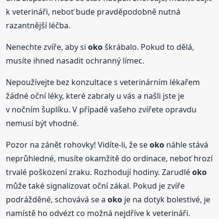
k veterináři, neboť bude pravděpodobně nutná
razantnější léčba.
Nenechte zvíře, aby si
oko
škrábalo. Pokud to dělá,
musíte ihned nasadit ochranný límec.
Nepoužívejte bez konzultace s veterinárním lékařem
žádné oční léky, které zabraly u vás a našli jste je
v nočním šuplíku. V případě vašeho zvířete opravdu
nemusí být vhodné.
Pozor na zánět rohovky! Vidíte-li, že se
oko
náhle stává
neprůhledné, musíte okamžitě do ordinace, neboť hrozí
trvalé poškození zraku. Rozhodují hodiny. Zarudlé
oko
může také signalizovat oční zákal. Pokud je zvíře
podrážděné, schovává se a
oko
je na dotyk bolestivé, je
namístě ho odvézt co možná nejdříve k veterináři.