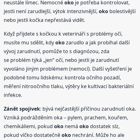
neustále límec. Nemocné
oko
je potřeba kontrolovat,
jestli není zarudlejší, výtok intenzivnější,
oko
bolestivější
nebo jestli kočka nepřestává vidět.
Když přijdete s kočkou k veterináři s problémy očí,
musíte mu sdělit, kdy
oko
zarudlo a jak probíhal další
vývoj zarudnutí, pomůže to s diagnózou, zda
se problém týká „jen“ očí, nebo jestli je zarudnutí
vyvoláno jiným problémem (nemocí). Další vyšetření je
podobné tomu lidskému: kontrola očního pozadí,
měření nitroočního tlaku, výtěry ke kultivaci bakteriální
infekce.
Zánět spojivek
: bývá nejčastější příčinou zarudnutí oka.
Vzniká podrážděním oka – pylem, prachem, kouřem,
chemikáliemi, pokud
oko
nemá
oko
dostatek slz,
pokud víčko dostatečně
oko
nechrání. Může ho ale