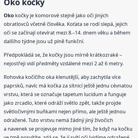
Oko
kočky
Oko
kočky je komorové stejně jako oči jiných
obratlovců včetně člověka. Koťata se rodí slepá, jejich
oči se začínají otevírat mezi 8.–14. dnem věku a během
dalšího týdne jsou už plně funkční.
Předpokládá se, že kočky jsou mírně krátkozraké –
nejostřeji vidí předměty vzdálené mezi 2 až 6 metry.
Rohovka kočičího oka klenutější, aby zachytila více
paprsků, navíc má kočka za sítnicí ještě jednu cévnatou
vrstvu, která se označuje tapetum lucidum a funguje
jako zrcadlo, které odráží světlo zpět, takže projde
světločivnými buňkami nejen přímo, ale ještě jednou
odražené. Tuto vrstvu nemá žádný jiný živočich
a navenek se projevuje mimo jiné tím, že když na kočku
ve tmě posvítíte, zdá se, že jí svítí oči (vidíme odražené