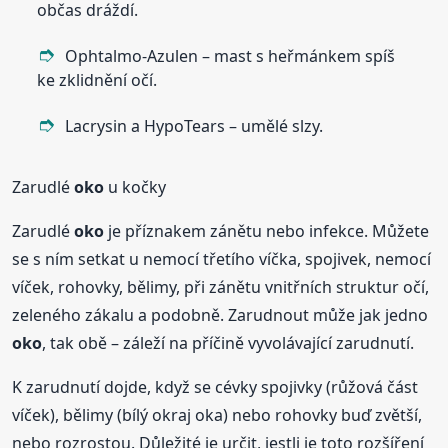
občas dráždí.
Ophtalmo-Azulen – mast s heřmánkem spíš
ke zklidnění očí.
Lacrysin a HypoTears – umělé slzy.
Zarudlé
oko
u kočky
Zarudlé
oko
je příznakem zánětu nebo infekce. Můžete
se s ním setkat u nemocí třetího víčka, spojivek, nemocí
víček, rohovky, bělimy, při zánětu vnitřních struktur očí,
zeleného zákalu a podobně. Zarudnout může jak jedno
oko
, tak obě – záleží na příčině vyvolávající zarudnutí.
K zarudnutí dojde, když se cévky spojivky (růžová část
víček), bělimy (bílý okraj oka) nebo rohovky buď zvětší,
nebo rozrostou. Důležité je určit, jestli je toto rozšíření