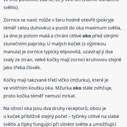
světlo).
Zornice se navíc může v šeru hodně otevřít (pokryje
téměř celou duhovku) a pustit do oka maximum světla,
za dne je potom malá a chrání citlivé
oko
před silnými
slunečními paprsky. U malých koček (s výjimkou
manula) je zornice typicky elipsovitá, uzavírají ji dva
svaly ze stran, velké kočky mají zornici kruhovou stejně
jako třeba člověk.
Kočky mají takzvané třetí víčko (mžurku), které je
ve vnitřním koutku oka. Mžurka
oko
stále zvlhčuje,
proto kočka téměř nemusí mrkat.
Na sítnici oka jsou dva druhy receptorů, obou je
u koček přibližně stejný počet – tyčinky citlivé na slabé
světlo a čípky fungující při silném světle a umožňující