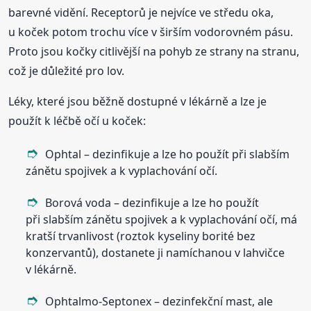
barevné vidění. Receptorů je nejvíce ve středu oka,
u koček potom trochu více v širším vodorovném pásu.
Proto jsou kočky citlivější na pohyb ze strany na stranu,
což je důležité pro lov.
Léky, které jsou běžně dostupné v lékárně a lze je
použít k léčbě očí u koček:
Ophtal – dezinfikuje a lze ho použít při slabším
zánětu spojivek a k vyplachování očí.
Borová voda – dezinfikuje a lze ho použít
při slabším zánětu spojivek a k vyplachování očí, má
kratší trvanlivost (roztok kyseliny borité bez
konzervantů), dostanete ji namíchanou v lahvičce
v lékárně.
Ophtalmo-Septonex – dezinfekční mast, ale