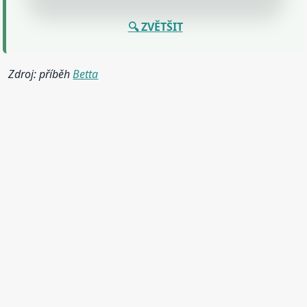
🔍 ZVĚTŠIT
Zdroj: příběh
Betta