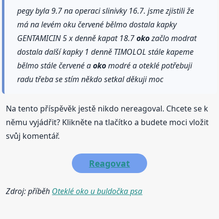
pegy byla 9.7 na operaci slinivky 16.7. jsme zjistili že
má na levém oku červené bělmo dostala kapky
GENTAMICIN 5 x denně kapat 18.7
oko
začlo modrat
dostala další kapky 1 denně TIMOLOL stále kapeme
bělmo stále červené a
oko
modré a oteklé potřebuji
radu třeba se stím někdo setkal děkuji moc
Na tento příspěvěk jestě nikdo nereagoval. Chcete se k
němu vyjádřit? Klikněte na tlačítko a budete moci vložit
svůj komentář.
Reagovat
Zdroj: příběh
Oteklé oko u buldočka psa