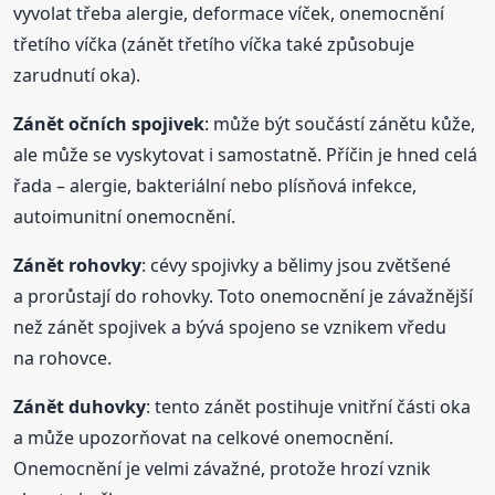
vyvolat třeba alergie, deformace víček, onemocnění
třetího víčka (zánět třetího víčka také způsobuje
zarudnutí oka).
Zánět očních spojivek
: může být součástí zánětu kůže,
ale může se vyskytovat i samostatně. Příčin je hned celá
řada – alergie, bakteriální nebo plísňová infekce,
autoimunitní onemocnění.
Zánět rohovky
: cévy spojivky a bělimy jsou zvětšené
a prorůstají do rohovky. Toto onemocnění je závažnější
než zánět spojivek a bývá spojeno se vznikem vředu
na rohovce.
Zánět duhovky
: tento zánět postihuje vnitřní části oka
a může upozorňovat na celkové onemocnění.
Onemocnění je velmi závažné, protože hrozí vznik