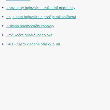
Chov betty bojovnice – základní podmínky
Co je beta bojovnice a proč je tak oblíbená
Získaná onemocnění rohovky
Proč kočka přivírá jedno oko
FAQ – Často kladené otázky 2. díl