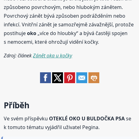
způsobeno povrchovým, nebo hlubokým zánětem.
Povrchový zánět bývá způsoben podrážděním nebo
infekcí. Vnitřní zánět je samozřejmě závažnější, protože
postihuje
oko
„více do hloubky“ a bývá častěji spojen
s nemocemi, které ohrožují vidění kočky.
Zdroj: článek
Zánět oka u kočky
Příběh
Ve svém příspěvku
OTEKLÉ OKO U BULDOČKA PSA
se
k tomuto tématu vyjádřil uživatel Pegina.