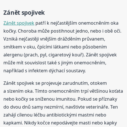
Zánět spojivek
Zánět spojivek
patří k nejčastějším onemocněním oka
kočky. Choroba může postihnout jedno, nebo i obě oči.
Vzniká nejčastěji vnějším drážděním průvanem,
smítkem v oku, čpícími látkami nebo působením
alergenu (prach, pyl, cigaretový kouř). Zánět spojivek
může mít souvislost také s jiným onemocněním,
například s infektem dýchací soustavy.
Zánět spojivek se projevuje zarudnutím, otokem
a slzením oka. Tímto onemocněním trpí většinou koťata
nebo kočky se sníženou imunitou. Pokud se příznaky
do dvou dnů samy nezmírní, navštivte veterináře. Ten
zahájí cílenou léčbu antibiotickými mastmi nebo
kapkami. Nikdy kočce nepodávejte masti nebo kapky