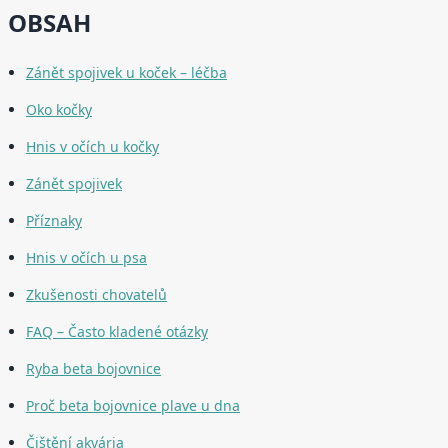
OBSAH
Zánět spojivek u koček – léčba
Oko kočky
Hnis v očích u kočky
Zánět spojivek
Příznaky
Hnis v očích u psa
Zkušenosti chovatelů
FAQ – Často kladené otázky
Ryba beta bojovnice
Proč beta bojovnice plave u dna
Čištění akvária