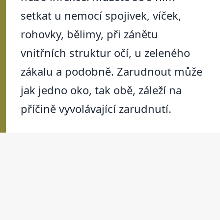
setkat u nemocí spojivek, víček,
rohovky, bělimy, při zánětu
vnitřních struktur očí, u zeleného
zákalu a podobně. Zarudnout může
jak jedno oko, tak obě, záleží na
příčině vyvolávající zarudnutí.