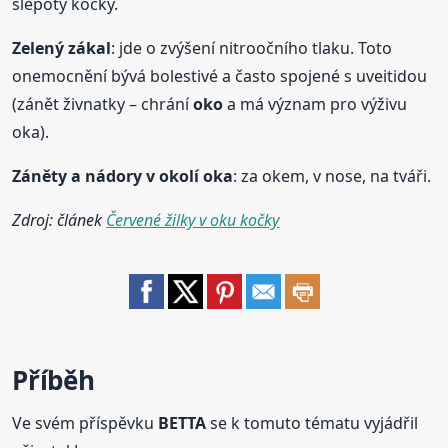
slepoty kočky.
Zelený zákal
: jde o zvýšení nitroočního tlaku. Toto
onemocnění bývá bolestivé a často spojené s uveitidou
(zánět živnatky – chrání
oko
a má význam pro výživu
oka).
Záněty a nádory v
oko
lí oka
: za okem, v nose, na tváři.
Zdroj: článek
Červené žilky v oku kočky
Příběh
Ve svém příspěvku
BETTA
se k tomuto tématu vyjádřil