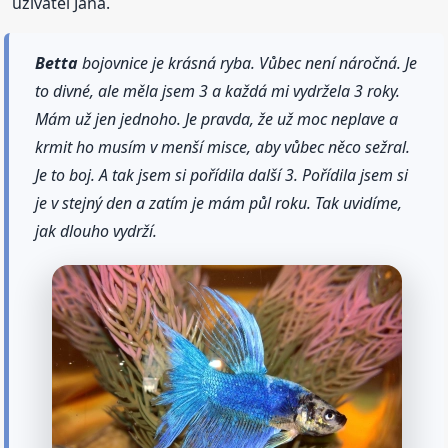
uživatel Jana.
Betta
bojovnice je krásná ryba. Vůbec není náročná. Je
to divné, ale měla jsem 3 a každá mi vydržela 3 roky.
Mám už jen jednoho. Je pravda, že už moc neplave a
krmit ho musím v menší misce, aby vůbec něco sežral.
Je to boj. A tak jsem si pořídila další 3. Pořídila jsem si
je v stejný den a zatím je mám půl roku. Tak uvidíme,
jak dlouho vydrží.