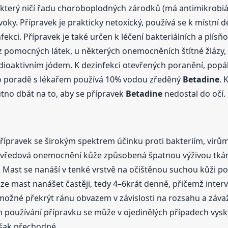
 který ničí řadu choroboplodných zárodků (má antimikrobiál
prvoky. Přípravek je prakticky netoxický, používá se k místní 
ekci. Přípravek je také určen k léčení bakteriálních a plí
ou z pomocných látek, u některých onemocněních štítné žláz
ioaktivním jódem. K dezinfekci otevřených poranění, popále
 po poradě s lékařem používá 10% vodou zředěný
Betadine
. 
nutno dbát na to, aby se přípravek
Betadine
nedostal do očí.
 přípravek se širokým spektrem účinku proti bakteriím, virů
y, vředová onemocnění kůže způsobená špatnou výživou tkán
 Mast se nanáší v tenké vrstvě na očištěnou suchou kůži po
lze mast nanášet častěji, tedy 4–6krát denně, přičemž inte
 možné překrýt ránu obvazem v závislosti na rozsahu a záva
m používání přípravku se může v ojedinělých případech vysk
však přechodné.