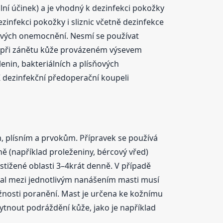
ní účinek) a je vhodný k dezinfekci pokožky
dezinfekci pokožky i sliznic včetně dezinfekce
sňových onemocnění. Nesmí se používat
y, při zánětu kůže provázeném výsevem
nin, bakteriálních a plísňových
K dezinfekční předoperační koupeli
m, plísním a prvokům. Přípravek se používá
ě (například proleženiny, bércový vřed)
stižené oblasti 3–4krát denně. V případě
rval mezi jednotlivým nanášením masti musí
žnosti poranění. Mast je určena ke kožnímu
ytnout podráždění kůže, jako je například