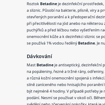
Roztok
Betadine
je dezinfekční prostředek,
a sliznic. Působí na bakterie, plísně, viry a 
otevřených poranění a k předoperační dezinf
při přecitlivělosti na jód anebo na někter
puchýřků a před léčbou nebo vyšetřením rad
onemocnění kůže a k dezinfekci sliznic se
se používá 1% vodou ředěný
Betadine
. Je 
Dávkování
Mast
Betadine
je antiseptický, dezinfekční
na popáleniny, řezné a tržné rány, odřenin
a různá kožní onemocnění spojená s infekcí.
silně zaníceného nebo hnisajícího poranění 
být nejméně 4 hodiny. V případě potřeby je
podání. Nesmí se používat v okolí očí. Běhe
svědění nebo zčervenání pokožky, které je 