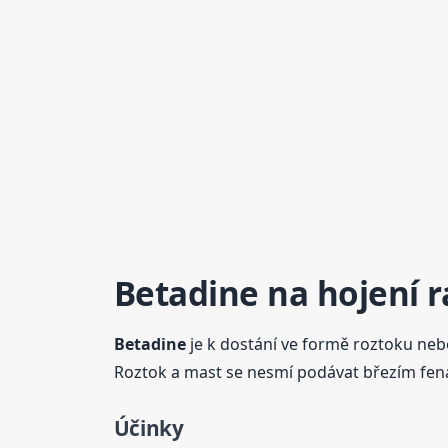
Betadine
na hojení r
Betadine
je k dostání ve formě roztoku neb
Roztok a mast se nesmí podávat březím fená
Účinky