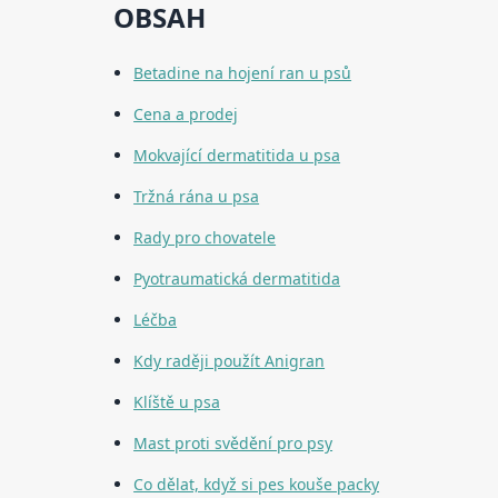
OBSAH
Betadine na hojení ran u psů
Cena a prodej
Mokvající dermatitida u psa
Tržná rána u psa
Rady pro chovatele
Pyotraumatická dermatitida
Léčba
Kdy raději použít Anigran
Klíště u psa
Mast proti svědění pro psy
Co dělat, když si pes kouše packy