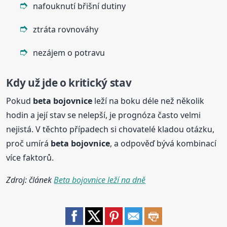
nafouknutí břišní dutiny
ztráta rovnováhy
nezájem o potravu
Kdy už jde o kritický stav
Pokud
beta
bojovnice
leží na boku déle než několik
hodin a její stav se nelepší, je prognóza často velmi
nejistá. V těchto případech si chovatelé kladou otázku,
proč umírá
beta
bojovnice
, a odpověď bývá kombinací
více faktorů.
Zdroj: článek
Beta bojovnice leží na dně