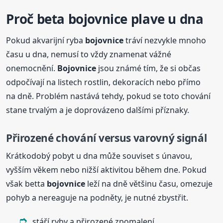
Proč
beta
bojovnice
plave u dna
Pokud akvarijní ryba
bojovnice
tráví nezvykle mnoho
času u dna, nemusí to vždy znamenat vážné
onemocnění.
Bojovnice
jsou známé tím, že si občas
odpočívají na listech rostlin, dekoracích nebo přímo
na dně. Problém nastává tehdy, pokud se toto chování
stane trvalým a je doprovázeno dalšími příznaky.
Přirozené chování versus varovný signál
Krátkodobý pobyt u dna může souviset s únavou,
vyšším věkem nebo nižší aktivitou během dne. Pokud
však betta
bojovnice
leží na dně většinu času, omezuje
pohyb a nereaguje na podněty, je nutné zbystřit.
stáří ryby a přirozené zpomalení