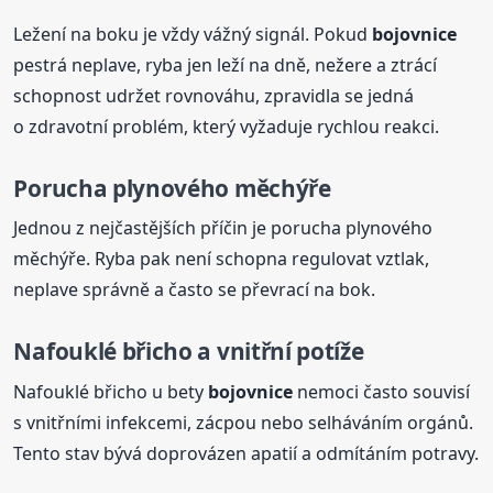
Ležení na boku je vždy vážný signál. Pokud
bojovnice
pestrá neplave, ryba jen leží na dně, nežere a ztrácí
schopnost udržet rovnováhu, zpravidla se jedná
o zdravotní problém, který vyžaduje rychlou reakci.
Porucha plynového měchýře
Jednou z nejčastějších příčin je porucha plynového
měchýře. Ryba pak není schopna regulovat vztlak,
neplave správně a často se převrací na bok.
Nafouklé břicho a vnitřní potíže
Nafouklé břicho u bety
bojovnice
nemoci často souvisí
s vnitřními infekcemi, zácpou nebo selháváním orgánů.
Tento stav bývá doprovázen apatií a odmítáním potravy.