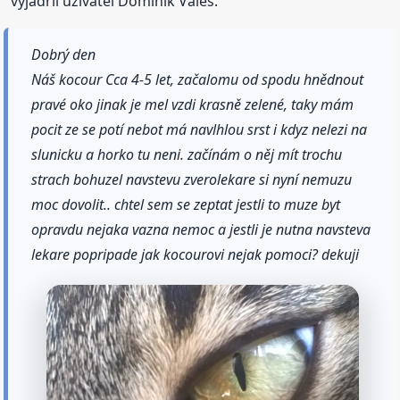
vyjádřil uživatel Dominik Valeš.
Dobrý den
Náš kocour Cca 4-5 let, začalomu od spodu hnědnout
pravé oko jinak je mel vzdi krasně zelené, taky mám
pocit ze se potí nebot má navlhlou srst i kdyz nelezi na
slunicku a horko tu neni. začínám o něj mít trochu
strach bohuzel navstevu zverolekare si nyní nemuzu
moc dovolit.. chtel sem se zeptat jestli to muze byt
opravdu nejaka vazna nemoc a jestli je nutna navsteva
lekare popripade jak kocourovi nejak pomoci? dekuji