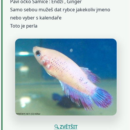
Paví očko Samice : Endží , Ginger
Samo sebou mužeš dat rybce jakekoliv jmeno
nebo vyber s kalendaře
Toto je perla
🔍 ZVĚTŠIT