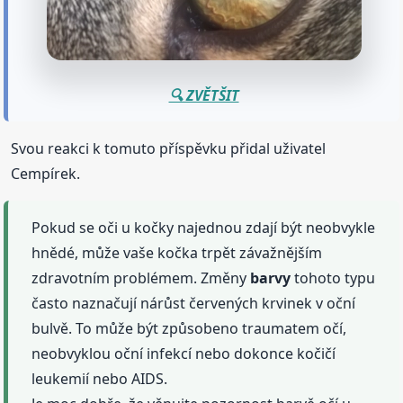
🔍 ZVĚTŠIT
Svou reakci k tomuto příspěvku přidal uživatel
Cempírek.
Pokud se oči u kočky najednou zdají být neobvykle
hnědé, může vaše kočka trpět závažnějším
zdravotním problémem. Změny
barvy
tohoto typu
často naznačují nárůst červených krvinek v oční
bulvě. To může být způsobeno traumatem očí,
neobvyklou oční infekcí nebo dokonce kočičí
leukemií nebo AIDS.