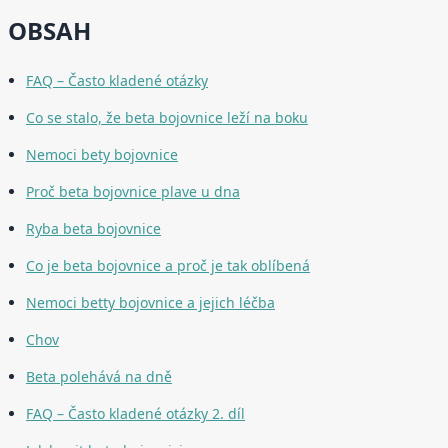
OBSAH
FAQ – Často kladené otázky
Co se stalo, že beta bojovnice leží na boku
Nemoci bety bojovnice
Proč beta bojovnice plave u dna
Ryba beta bojovnice
Co je beta bojovnice a proč je tak oblíbená
Nemoci betty bojovnice a jejich léčba
Chov
Beta polehává na dně
FAQ – Často kladené otázky 2. díl