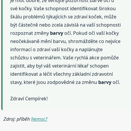
Je moc dobře, že věnujte pozornost barvě očí u
své kočky. Vaše schopnost identifikovat širokou
škálu problémů týkajících se zdraví koček, může
být částečně nebo zcela závislá na vaší schopnosti
rozpoznat změny
barvy
očí. Pokud oči vaší kočky
neočekávaně mění barvu, shromážděte co nejvíce
informací o zdraví vaší kočky a naplánujte
schůzku s veterinářem. Vaše rychlá akce pomůže
zajistit, aby byl váš veterinární lékař schopen
identifikovat a léčit všechny základní zdravotní
stavy, které jsou zodpovědné za změnu
barvy
očí.
Zdraví Cempírek!
Zdroj: příběh
Nemoc?