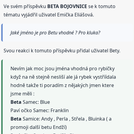
Ve svém příspěvku
BETA BOJOVNICE
se k tomuto
tématu vyjádřil uživatel Emička Eliášová.
Jaké jméno je pro Betu vhodné ? Pro kluka?
Svou reakci k tomuto příspěvku přidal uživatel Bety.
Nevím jak moc jsou jména vhodná pro rybičky
když na ně stejně nesliší ale já rybek vystříídala
hodně takže ti poradím z nějakých jmen ktere
jsme měli :
Beta
Samec: Blue
Paví očko Samec: Franklin
Beta
Samice: Andy , Perla , Střela , Bluinka ( a
promoji další betu Endží)