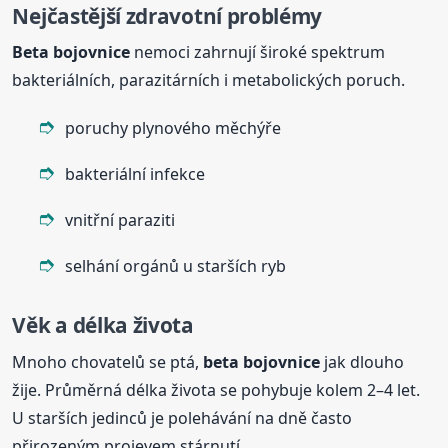
Nejčastější zdravotní problémy
Beta
bojovnice
nemoci zahrnují široké spektrum
bakteriálních, parazitárních i metabolických poruch.
poruchy plynového měchýře
bakteriální infekce
vnitřní paraziti
selhání orgánů u starších ryb
Věk a délka života
Mnoho chovatelů se ptá,
beta
bojovnice
jak dlouho
žije. Průměrná délka života se pohybuje kolem 2–4 let.
U starších jedinců je polehávání na dně často
přirozeným projevem stárnutí.