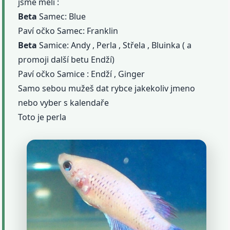
jsme měli :
Beta
Samec: Blue
Paví očko Samec: Franklin
Beta
Samice: Andy , Perla , Střela , Bluinka ( a
promoji další betu Endží)
Paví očko Samice : Endží , Ginger
Samo sebou mužeš dat rybce jakekoliv jmeno
nebo vyber s kalendaře
Toto je perla