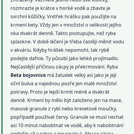
rozmrazte je krátce v horké vodě a zbavte je
svrchní kůžičky. Vnitřek hrášku pak použijte na
krmení bety. Vždy jen v množství o velikosti jejího
oka dvakrát denně. Takto postupujte, než ryba
splaskne. V době léčení je třeba častěji měnit vodu
v akváriu. Kdyby hrášek nepomohl, tak rybě
podejte dafnie. Ty působí jako lehké projímadlo.
Nejčastější příčinou zácpy je překrmování. Ryba
Beta
bojovnice
má žaludek velký asi jako je její
oční bulva a najednou pozře jen malé množství
potravy. Proto je lepší krmit méně a dvakrát
denně. Krmení by mělo být založeno jen na mase,
masové granule z rybí nebo krevetové moučky,
popřípadě používat červy. Granule se musí nechat
asi 10 minut nabobtnat ve vodě, aby k nabobtnání
nedošlo až v rybce a neucpalo ji. Aby se zácpa