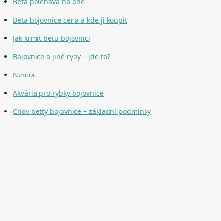
Beta polehává na dně
Beta bojovnice cena a kde ji koupit
Jak krmit betu bojovnici
Bojovnice a jiné ryby – jde to?
Nemoci
Akvária pro rybky bojovnice
Chov betty bojovnice – základní podmínky