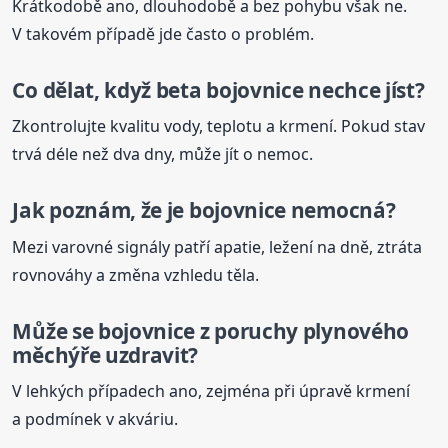
Krátkodobě ano, dlouhodobě a bez pohybu však ne.
V takovém případě jde často o problém.
Co dělat, když
beta
bojovnice
nechce jíst?
Zkontrolujte kvalitu vody, teplotu a krmení. Pokud stav
trvá déle než dva dny, může jít o nemoc.
Jak poznám, že je
bojovnice
nemocná?
Mezi varovné signály patří apatie, ležení na dně, ztráta
rovnováhy a změna vzhledu těla.
Může se
bojovnice
z poruchy plynového
měchýře uzdravit?
V lehkých případech ano, zejména při úpravě krmení
a podmínek v akváriu.