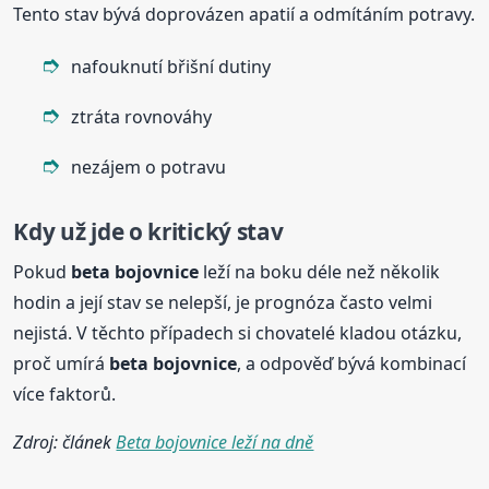
Tento stav bývá doprovázen apatií a odmítáním potravy.
nafouknutí břišní dutiny
ztráta rovnováhy
nezájem o potravu
Kdy už jde o kritický stav
Pokud
beta
bojovnice
leží na boku déle než několik
hodin a její stav se nelepší, je prognóza často velmi
nejistá. V těchto případech si chovatelé kladou otázku,
proč umírá
beta
bojovnice
, a odpověď bývá kombinací
více faktorů.
Zdroj: článek
Beta bojovnice leží na dně