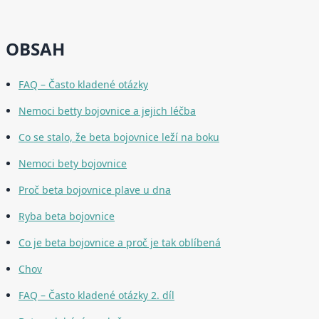
OBSAH
FAQ – Často kladené otázky
Nemoci betty bojovnice a jejich léčba
Co se stalo, že beta bojovnice leží na boku
Nemoci bety bojovnice
Proč beta bojovnice plave u dna
Ryba beta bojovnice
Co je beta bojovnice a proč je tak oblíbená
Chov
FAQ – Často kladené otázky 2. díl