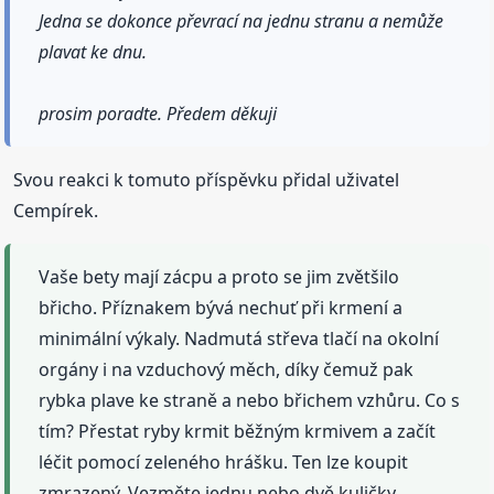
Jedna se dokonce převrací na jednu stranu a nemůže
plavat ke dnu.
prosim poradte. Předem děkuji
Svou reakci k tomuto příspěvku přidal uživatel
Cempírek.
Vaše bety mají zácpu a proto se jim zvětšilo
břicho. Příznakem bývá nechuť při krmení a
minimální výkaly. Nadmutá střeva tlačí na okolní
orgány i na vzduchový měch, díky čemuž pak
rybka plave ke straně a nebo břichem vzhůru. Co s
tím? Přestat ryby krmit běžným krmivem a začít
léčit pomocí zeleného hrášku. Ten lze koupit
zmrazený. Vezměte jednu nebo dvě kuličky,