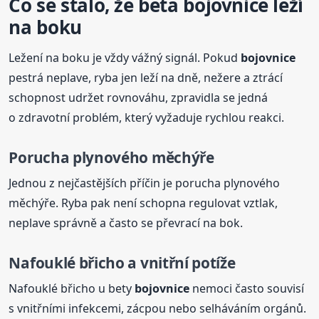
Co se stalo, že
beta
bojovnice
leží
na boku
Ležení na boku je vždy vážný signál. Pokud
bojovnice
pestrá neplave, ryba jen leží na dně, nežere a ztrácí
schopnost udržet rovnováhu, zpravidla se jedná
o zdravotní problém, který vyžaduje rychlou reakci.
Porucha plynového měchýře
Jednou z nejčastějších příčin je porucha plynového
měchýře. Ryba pak není schopna regulovat vztlak,
neplave správně a často se převrací na bok.
Nafouklé břicho a vnitřní potíže
Nafouklé břicho u bety
bojovnice
nemoci často souvisí
s vnitřními infekcemi, zácpou nebo selháváním orgánů.