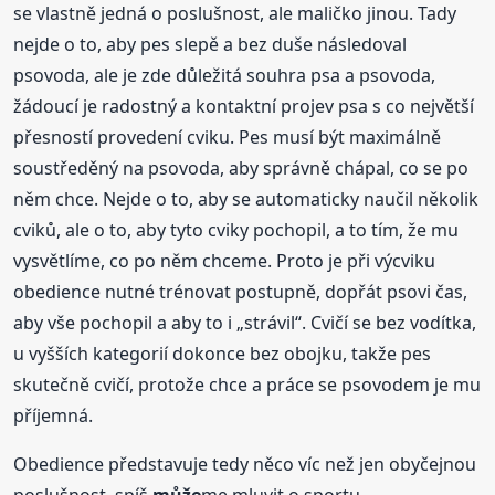
se vlastně jedná o poslušnost, ale maličko jinou. Tady
nejde o to, aby pes slepě a bez duše následoval
psovoda, ale je zde důležitá souhra psa a psovoda,
žádoucí je radostný a kontaktní projev psa s co největší
přesností provedení cviku. Pes musí být maximálně
soustředěný na psovoda, aby správně chápal, co se po
něm chce. Nejde o to, aby se automaticky naučil několik
cviků, ale o to, aby tyto cviky pochopil, a to tím, že mu
vysvětlíme, co po něm chceme. Proto je při výcviku
obedience nutné trénovat postupně, dopřát psovi čas,
aby vše pochopil a aby to i „strávil“. Cvičí se bez vodítka,
u vyšších kategorií dokonce bez obojku, takže pes
skutečně cvičí, protože chce a práce se psovodem je mu
příjemná.
Obedience představuje tedy něco víc než jen obyčejnou