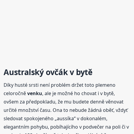
Australský
ovčák
v bytě
Díky husté srsti není problém držet toto plemeno
celoročně
venku
, ale je možné ho chovat i v bytě,
ovšem za předpokladu, že mu budete denně věnovat
určité množství času. Ona to nebude žádná oběť, vždyť
sledovat spokojeného „aussíka“ v dokonalém,
elegantním pohybu, pobíhajícího v podvečer na poli či v