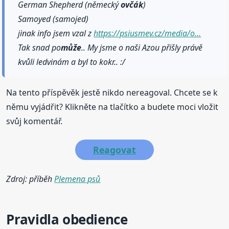
German Shepherd (německý
ovčák
)
Samoyed (samojed)
jinak info jsem vzal z
https://psiusmev.cz/media/o…
Tak snad po
může
.. My jsme o naši Azou přišly právě
kvůli ledvinám a byl to kokr.. :/
Na tento příspěvěk jestě nikdo nereagoval. Chcete se k
němu vyjádřit? Klikněte na tlačítko a budete moci vložit
svůj komentář.
Reagovat
Zdroj: příběh
Plemena psů
Pravidla obedience