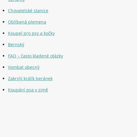
Chovatelské stanice
Oblíbená plemena
Koupel pro psy a kočky
Bernský
FAQ – často kladené otázky
Vombat obecný
Zakrslý králík beránek
Koupání psa v zimě