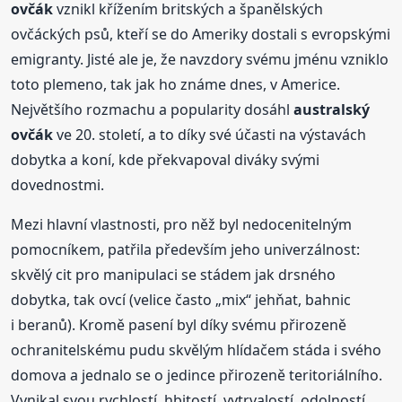
ovčák
vznikl křížením britských a španělských
ovčáckých psů, kteří se do Ameriky dostali s evropskými
emigranty. Jisté ale je, že navzdory svému jménu vzniklo
toto plemeno, tak jak ho známe dnes, v Americe.
Největšího rozmachu a popularity dosáhl
australský
ovčák
ve 20. století, a to díky své účasti na výstavách
dobytka a koní, kde překvapoval diváky svými
dovednostmi.
Mezi hlavní vlastnosti, pro něž byl nedocenitelným
pomocníkem, patřila především jeho univerzálnost:
skvělý cit pro manipulaci se stádem jak drsného
dobytka, tak ovcí (velice často „mix“ jehňat, bahnic
i beranů). Kromě pasení byl díky svému přirozeně
ochranitelskému pudu skvělým hlídačem stáda i svého
domova a jednalo se o jedince přirozeně teritoriálního.
Vynikal svou rychlostí, hbitostí, vytrvalostí, odolností,