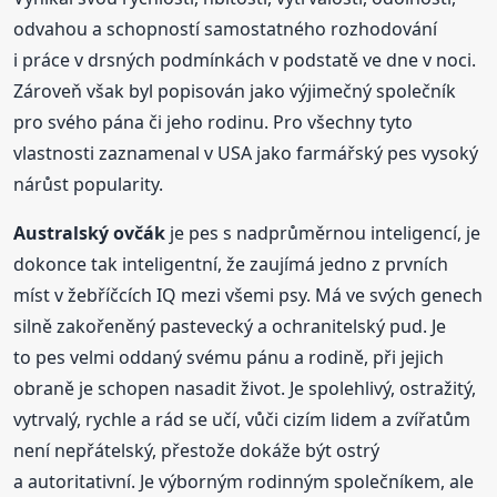
odvahou a schopností samostatného rozhodování
i práce v drsných podmínkách v podstatě ve dne v noci.
Zároveň však byl popisován jako výjimečný společník
pro svého pána či jeho rodinu. Pro všechny tyto
vlastnosti zaznamenal v USA jako farmářský pes vysoký
nárůst popularity.
Australský
ovčák
je pes s nadprůměrnou inteligencí, je
dokonce tak inteligentní, že zaujímá jedno z prvních
míst v žebříčcích IQ mezi všemi psy. Má ve svých genech
silně zakořeněný pastevecký a ochranitelský pud. Je
to pes velmi oddaný svému pánu a rodině, při jejich
obraně je schopen nasadit život. Je spolehlivý, ostražitý,
vytrvalý, rychle a rád se učí, vůči cizím lidem a zvířatům
není nepřátelský, přestože dokáže být ostrý
a autoritativní. Je výborným rodinným společníkem, ale