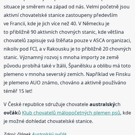
situace je směrem na západ od nás. Velmi početně jsou
aktivní chovatelské stanice zastoupeny především
ve Francii, kde je jich více než 40. V Německu je
to přibližně 90 aktivních chovných stanic, kde většina
chovatelů zapisuje svá štěňata pouze v ASCA organizaci,
nikoliv pod FCI, a v Rakousku je to přibližně 20 chovných
stanic. Významný rozvoj s mnoha importy ze země
původu probíhá také v Itálii, Španělsku a oblibu má toto
plemeno v mnoha severský zemích. Například ve Finsku
je plemeno AUO známo, chováno a aktivně používáno
téměř 15 let!
V České republice sdružuje chovatele
australský
ch
ovčák
ů
Klub chovatelů málopočetných plemen psů
, kde
je možné dohledat chovatelské stanice.
Zdroj: článek
Australský ovčák