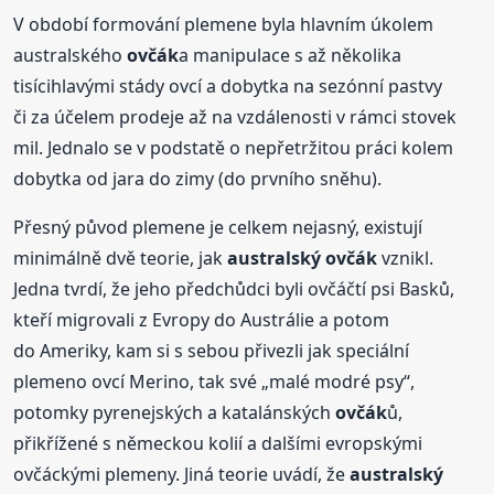
V období formování plemene byla hlavním úkolem
australského
ovčák
a manipulace s až několika
tisícihlavými stády ovcí a dobytka na sezónní pastvy
či za účelem prodeje až na vzdálenosti v rámci stovek
mil. Jednalo se v podstatě o nepřetržitou práci kolem
dobytka od jara do zimy (do prvního sněhu).
Přesný původ plemene je celkem nejasný, existují
minimálně dvě teorie, jak
australský
ovčák
vznikl.
Jedna tvrdí, že jeho předchůdci byli ovčáčtí psi Basků,
kteří migrovali z Evropy do Austrálie a potom
do Ameriky, kam si s sebou přivezli jak speciální
plemeno ovcí Merino, tak své „malé modré psy“,
potomky pyrenejských a katalánských
ovčák
ů,
přikřížené s německou kolií a dalšími evropskými
ovčáckými plemeny. Jiná teorie uvádí, že
australský