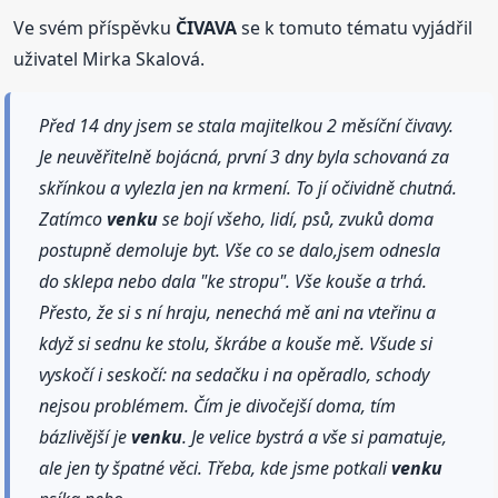
Ve svém příspěvku
ČIVAVA
se k tomuto tématu vyjádřil
uživatel Mirka Skalová.
Před 14 dny jsem se stala majitelkou 2 měsíční čivavy.
Je neuvěřitelně bojácná, první 3 dny byla schovaná za
skřínkou a vylezla jen na krmení. To jí očividně chutná.
Zatímco
venku
se bojí všeho, lidí, psů, zvuků doma
postupně demoluje byt. Vše co se dalo,jsem odnesla
do sklepa nebo dala "ke stropu". Vše kouše a trhá.
Přesto, že si s ní hraju, nenechá mě ani na vteřinu a
když si sednu ke stolu, škrábe a kouše mě. Všude si
vyskočí i seskočí: na sedačku i na opěradlo, schody
nejsou problémem. Čím je divočejší doma, tím
bázlivější je
venku
. Je velice bystrá a vše si pamatuje,
ale jen ty špatné věci. Třeba, kde jsme potkali
venku