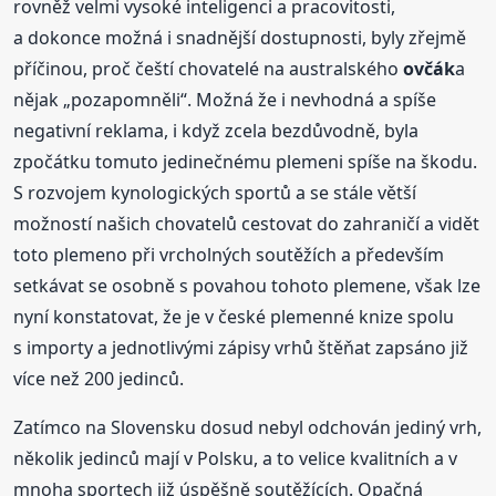
rovněž velmi vysoké inteligenci a pracovitosti,
a dokonce možná i snadnější dostupnosti, byly zřejmě
příčinou, proč čeští chovatelé na australského
ovčák
a
nějak „pozapomněli“. Možná že i nevhodná a spíše
negativní reklama, i když zcela bezdůvodně, byla
zpočátku tomuto jedinečnému plemeni spíše na škodu.
S rozvojem kynologických sportů a se stále větší
možností našich chovatelů cestovat do zahraničí a vidět
toto plemeno při vrcholných soutěžích a především
setkávat se osobně s povahou tohoto plemene, však lze
nyní konstatovat, že je v české plemenné knize spolu
s importy a jednotlivými zápisy vrhů štěňat zapsáno již
více než 200 jedinců.
Zatímco na Slovensku dosud nebyl odchován jediný vrh,
několik jedinců mají v Polsku, a to velice kvalitních a v
mnoha sportech již úspěšně soutěžících. Opačná