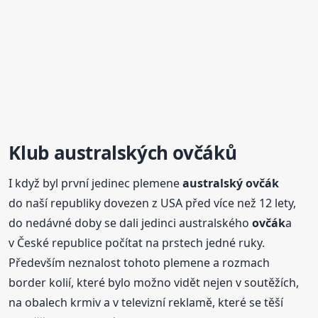
Klub
australský
ch
ovčák
ů
I když byl první jedinec plemene
australský
ovčák
do naší republiky dovezen z USA před více než 12 lety,
do nedávné doby se dali jedinci australského
ovčák
a
v České republice počítat na prstech jedné ruky.
Především neznalost tohoto plemene a rozmach
border kolií, které bylo možno vidět nejen v soutěžích,
na obalech krmiv a v televizní reklamě, které se těší