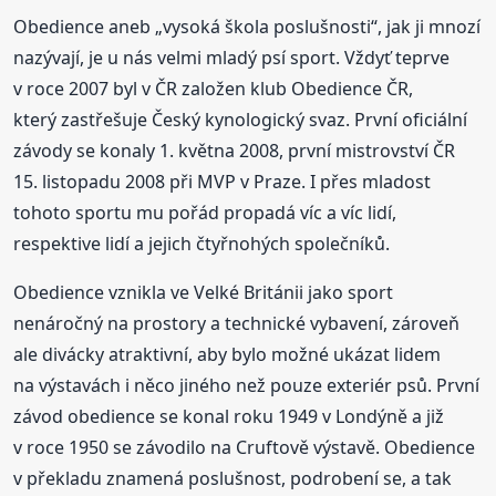
Obedience aneb „vysoká škola poslušnosti“, jak ji mnozí
nazývají, je u nás velmi mladý psí sport. Vždyť teprve
v roce 2007 byl v ČR založen klub Obedience ČR,
který zastřešuje Český kynologický svaz. První oficiální
závody se konaly 1. května 2008, první mistrovství ČR
15. listopadu 2008 při MVP v Praze. I přes mladost
tohoto sportu mu pořád propadá víc a víc lidí,
respektive lidí a jejich čtyřnohých společníků.
Obedience vznikla ve Velké Británii jako sport
nenáročný na prostory a technické vybavení, zároveň
ale divácky atraktivní, aby bylo možné ukázat lidem
na výstavách i něco jiného než pouze exteriér psů. První
závod obedience se konal roku 1949 v Londýně a již
v roce 1950 se závodilo na Cruftově výstavě. Obedience
v překladu znamená poslušnost, podrobení se, a tak