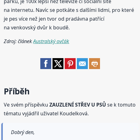
parku, je 100x lepší než televize či sociální sítě
na internetu. Navíc se potkáte s dalšími lidmi, pro které
je pes více než jen tvor od pradávna patřící
na venkovský dvůr k boudě.
Zdroj: článek
Australský ovčák
Příběh
Ve svém příspěvku
ZAUZLENÍ STŘEV U PSŮ
se k tomuto
tématu vyjádřil uživatel Koudelková.
Dobrý den,