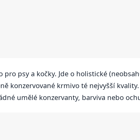
pro psy a kočky. Jde o holistické (neobsahu
eně konzervované krmivo té nejvyšší kvality
žádné umělé konzervanty, barviva nebo och