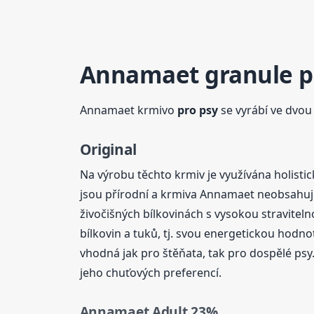
Annamaet granule
p
Annamaet krmivo
pro psy
se vyrábí ve dvou 
Original
Na výrobu těchto krmiv je využívána holisti
jsou přírodní a krmiva Annamaet neobsahují
živočišných bílkovinách s vysokou stravitel
bílkovin a tuků, tj. svou energetickou hodn
vhodná jak pro štěňata, tak pro dospělé psy
jeho chuťových preferencí.
Annamaet Adult 23%