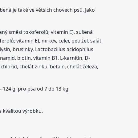
ená je také ve větších chovech psů. Jako
aný směsí tokoferolů; vitamin E), sušená
ů; vitamin E), mrkev, celer, petržel, salát,
lysin, brusinky, Lactobacillus acidophilus
amid, biotin, vitamin B1, L-karnitin, D-
hlorid, chelát zinku, betain, chelát železa,
–124 g; pro psa od 7 do 13 kg
s kvalitou výrobku.