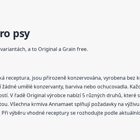
ro psy
variantách, a to Original a Grain free.
cká receptura, jsou přirozeně konzervována, vyrobena bez k
 žádné umělé konzervanty, barviva nebo ochucovadla. Každá
ností. V řadě Original výrobce nabízí 5 různých druhů, kter
otou. Všechna krmiva Annamaet splňují požadavky na výživu p
. Při výběru vhodné receptury se rozhodujte podle aktuáln