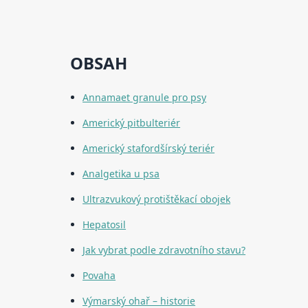
OBSAH
Annamaet granule pro psy
Americký pitbulteriér
Americký stafordšírský teriér
Analgetika u psa
Ultrazvukový protištěkací obojek
Hepatosil
Jak vybrat podle zdravotního stavu?
Povaha
Výmarský ohař – historie