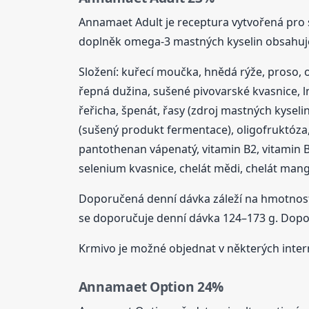
Annamaet Adult je receptura vytvořená pro 
doplněk omega-3 mastných kyselin obsahuje 
Složení: kuřecí moučka, hnědá rýže, proso, 
řepná dužina, sušené pivovarské kvasnice, l
řeřicha, špenát, řasy (zdroj mastných kyselin)
(sušený produkt fermentace), oligofruktóza, j
pantothenan vápenatý, vitamin B2, vitamin B6,
selenium kvasnice, chelát mědi, chelát man
Doporučená denní dávka záleží na hmotnosti 
se doporučuje denní dávka 124–173 g. Dopo
Krmivo je možné objednat v některých inte
Annamaet Option 24%