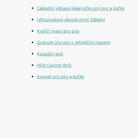
Základní výbava lékárničky pro psy a kočky
Ultrazvukový obojek proti štěkání
Králičí maso pro psa
Granule pro psy s jehněčím masem
Koupání psů
Hills Canine W/D
Koupel pro psy a kočky