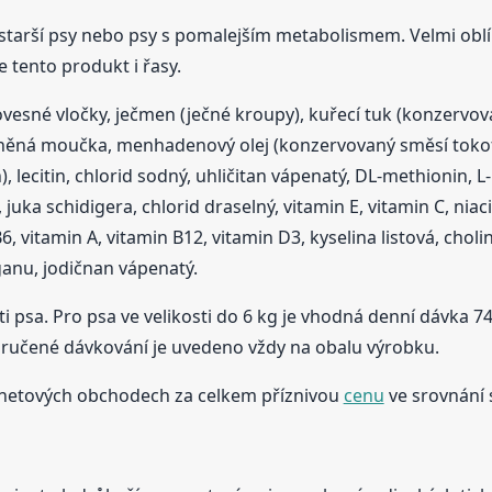
starší psy nebo psy s pomalejším metabolismem. Velmi oblíb
tento produkt i řasy.
ovesné vločky, ječmen (ječné kroupy), kuřecí tuk (konzervov
něná moučka, menhadenový olej (konzervovaný směsí tokoferol
, lecitin, chlorid sodný, uhličitan vápenatý, DL-methionin, L-
uka schidigera, chlorid draselný, vitamin E, vitamin C, niacin
 vitamin A, vitamin B12, vitamin D3, kyselina listová, cholinc
ganu, jodičnan vápenatý.
psa. Pro psa ve velikosti do 6 kg je vhodná denní dávka 74
ručené dávkování je uvedeno vždy na obalu výrobku.
rnetových obchodech za celkem příznivou
cenu
ve srovnání 