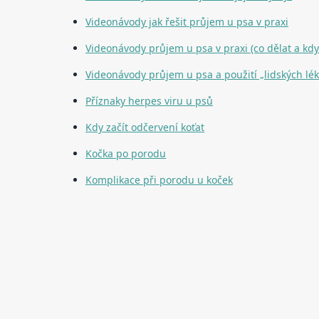
Videonávody jak řešit průjem u psa v praxi
Videonávody průjem u psa v praxi (co dělat a kdy
Videonávody průjem u psa a použití „lidských lék
Příznaky herpes viru u psů
Kdy začít odčervení koťat
Kočka po porodu
Komplikace při porodu u koček