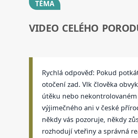
TÉMA
VIDEO CELÉHO POROD
Rychlá odpověď: Pokud potkáte
otočení zad. Vlk člověka obvykl
útěku nebo nekontrolovaném ch
výjimečného ani v české přírodě
někdy vás pozoruje, někdy zů
rozhodují vteřiny a správná re