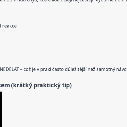
ší reakce
DĚLAT – což je v praxi často důležitější než samotný návo
lkem (krátký praktický tip)