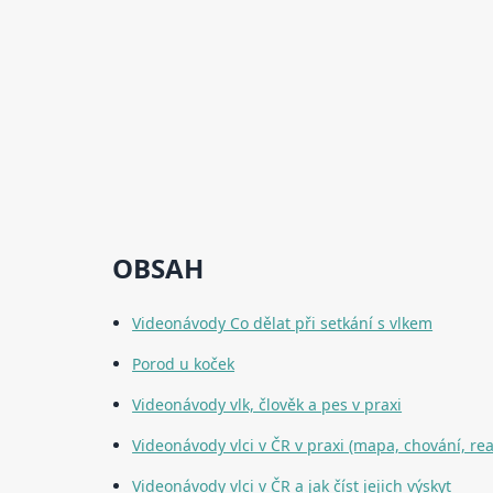
OBSAH
Videonávody Co dělat při setkání s vlkem
Porod u koček
Videonávody vlk, člověk a pes v praxi
Videonávody vlci v ČR v praxi (mapa, chování, real
Videonávody vlci v ČR a jak číst jejich výskyt