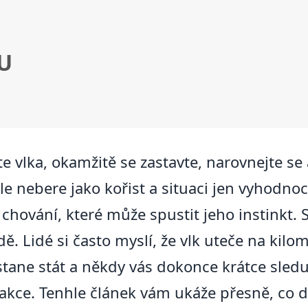
U
 vlka, okamžitě se zastavte, narovnejte se
e nebere jako kořist a situaci jen vyhodnocu
ování, které může spustit jeho instinkt. S
. Lidé si často myslí, že vlk uteče na kilomet
stane stát a někdy vás dokonce krátce sled
akce. Tenhle článek vám ukáže přesně, co dě