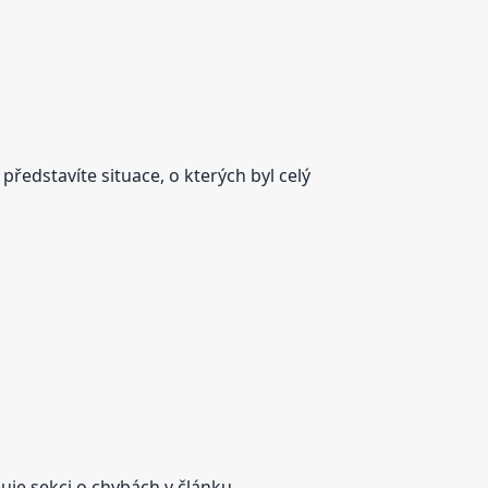
představíte situace, o kterých byl celý
ňuje sekci o chybách v článku.