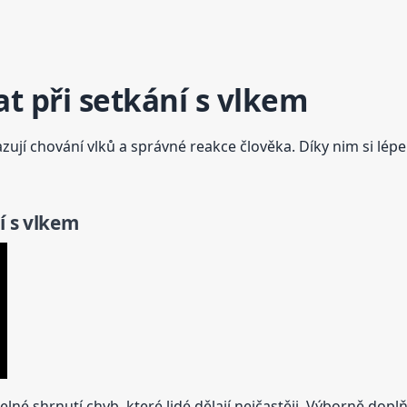
t při setkání s vlkem
ují chování vlků a správné reakce člověka. Díky nim si lépe 
í s vlkem
lné shrnutí chyb, které lidé dělají nejčastěji. Výborně dopl