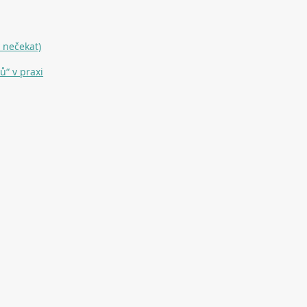
 nečekat)
ů“ v praxi