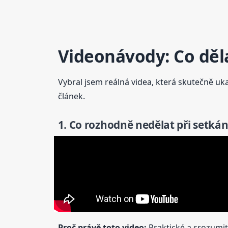
Video
návody: Co děla
Vybral jsem reálná videa, která skutečně ukaz
článek.
1. Co rozhodně nedělat při setkán
Proč právě toto
video
:
Praktické a srozumite