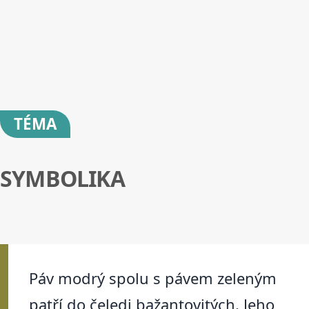
TÉMA
SYMBOLIKA
Páv modrý spolu s pávem zeleným
patří do čeledi bažantovitých. Jeho